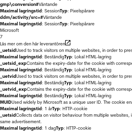
gmp\conversion#
Väntande
Maximal lagringstid
: Session
Typ
: Pixelspårare
ddm/activity/src=#
Väntande
Maximal lagringstid
: Session
Typ
: Pixelspårare
Microsoft
7
Läs mer om den här leverantören
_uetsid
Used to track visitors on multiple websites, in order to pr
Maximal lagringstid
: Beständig
Typ
: Lokal HTML-lagring
_uetsid_exp
Contains the expiry-date for the cookie with corres
Maximal lagringstid
: Beständig
Typ
: Lokal HTML-lagring
_uetvid
Used to track visitors on multiple websites, in order to pr
Maximal lagringstid
: Beständig
Typ
: Lokal HTML-lagring
_uetvid_exp
Contains the expiry-date for the cookie with corres
Maximal lagringstid
: Beständig
Typ
: Lokal HTML-lagring
MUID
Used widely by Microsoft as a unique user ID. The cookie en
Maximal lagringstid
: 1 år
Typ
: HTTP-cookie
_uetsid
Collects data on visitor behaviour from multiple websites, 
same advertisement.
Maximal lagringstid
: 1 dag
Typ
: HTTP-cookie