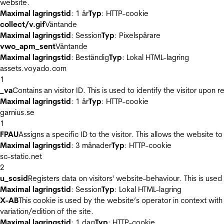
website.
Maximal lagringstid
: 1 år
Typ
: HTTP-cookie
collect/v.gif
Väntande
Maximal lagringstid
: Session
Typ
: Pixelspårare
vwo_apm_sent
Väntande
Maximal lagringstid
: Beständig
Typ
: Lokal HTML-lagring
assets.voyado.com
1
_va
Contains an visitor ID. This is used to identify the visitor upon 
Maximal lagringstid
: 1 år
Typ
: HTTP-cookie
garnius.se
1
FPAU
Assigns a specific ID to the visitor. This allows the website to
Maximal lagringstid
: 3 månader
Typ
: HTTP-cookie
sc-static.net
2
u_scsid
Registers data on visitors' website-behaviour. This is used 
Maximal lagringstid
: Session
Typ
: Lokal HTML-lagring
X-AB
This cookie is used by the website’s operator in context with 
variation/edition of the site.
Maximal lagringstid
: 1 dag
Typ
: HTTP-cookie