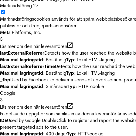
Marknadsföring
27
Marknadsföringscookies används för att spåra webbplatsbesökare.
publicister och tredjepartsannonsörer.
Meta Platforms, Inc.
3
Läs mer om den här leverantören
lastExternalReferrer
Detects how the user reached the website by 
Maximal lagringstid
: Beständig
Typ
: Lokal HTML-lagring
lastExternalReferrerTime
Detects how the user reached the websi
Maximal lagringstid
: Beständig
Typ
: Lokal HTML-lagring
_fbp
Used by Facebook to deliver a series of advertisement product
Maximal lagringstid
: 3 månader
Typ
: HTTP-cookie
Google
3
Läs mer om den här leverantören
En del av de uppgifter som samlas in av denna leverantör är avsed
IDE
Used by Google DoubleClick to register and report the website u
present targeted ads to the user.
Maximal lagringstid
: 400 dagar
Typ
: HTTP-cookie