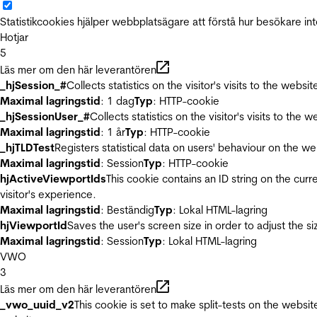
Statistikcookies hjälper webbplatsägare att förstå hur besökare 
Hotjar
5
Läs mer om den här leverantören
_hjSession_#
Collects statistics on the visitor's visits to the we
Maximal lagringstid
: 1 dag
Typ
: HTTP-cookie
_hjSessionUser_#
Collects statistics on the visitor's visits to t
Maximal lagringstid
: 1 år
Typ
: HTTP-cookie
_hjTLDTest
Registers statistical data on users' behaviour on the we
Maximal lagringstid
: Session
Typ
: HTTP-cookie
hjActiveViewportIds
This cookie contains an ID string on the curr
visitor's experience.
Maximal lagringstid
: Beständig
Typ
: Lokal HTML-lagring
hjViewportId
Saves the user's screen size in order to adjust the s
Maximal lagringstid
: Session
Typ
: Lokal HTML-lagring
VWO
3
Läs mer om den här leverantören
_vwo_uuid_v2
This cookie is set to make split-tests on the websi