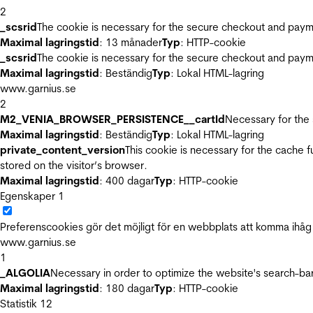
2
_scsrid
The cookie is necessary for the secure checkout and payme
Maximal lagringstid
: 13 månader
Typ
: HTTP-cookie
_scsrid
The cookie is necessary for the secure checkout and payme
Maximal lagringstid
: Beständig
Typ
: Lokal HTML-lagring
www.garnius.se
2
M2_VENIA_BROWSER_PERSISTENCE__cartId
Necessary for the 
Maximal lagringstid
: Beständig
Typ
: Lokal HTML-lagring
private_content_version
This cookie is necessary for the cache 
stored on the visitor’s browser.
Maximal lagringstid
: 400 dagar
Typ
: HTTP-cookie
Egenskaper
1
Preferenscookies gör det möjligt för en webbplats att komma ihåg i
www.garnius.se
1
_ALGOLIA
Necessary in order to optimize the website's search-bar
Maximal lagringstid
: 180 dagar
Typ
: HTTP-cookie
Statistik
12