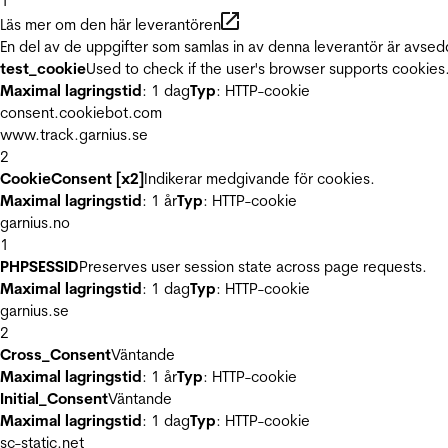
1
Läs mer om den här leverantören
En del av de uppgifter som samlas in av denna leverantör är avsed
test_cookie
Used to check if the user's browser supports cookies
Maximal lagringstid
: 1 dag
Typ
: HTTP-cookie
consent.cookiebot.com
www.track.garnius.se
2
CookieConsent [x2]
Indikerar medgivande för cookies.
Maximal lagringstid
: 1 år
Typ
: HTTP-cookie
garnius.no
1
PHPSESSID
Preserves user session state across page requests.
Maximal lagringstid
: 1 dag
Typ
: HTTP-cookie
garnius.se
2
Cross_Consent
Väntande
Maximal lagringstid
: 1 år
Typ
: HTTP-cookie
Initial_Consent
Väntande
Maximal lagringstid
: 1 dag
Typ
: HTTP-cookie
sc-static.net