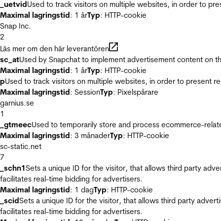
_uetvid
Used to track visitors on multiple websites, in order to pr
Maximal lagringstid
: 1 år
Typ
: HTTP-cookie
Snap Inc.
2
Läs mer om den här leverantören
sc_at
Used by Snapchat to implement advertisement content on the w
Maximal lagringstid
: 1 år
Typ
: HTTP-cookie
p
Used to track visitors on multiple websites, in order to present 
Maximal lagringstid
: Session
Typ
: Pixelspårare
garnius.se
1
_gtmeec
Used to temporarily store and process ecommerce-related 
Maximal lagringstid
: 3 månader
Typ
: HTTP-cookie
sc-static.net
7
_schn1
Sets a unique ID for the visitor, that allows third party adv
facilitates real-time bidding for advertisers.
Maximal lagringstid
: 1 dag
Typ
: HTTP-cookie
_scid
Sets a unique ID for the visitor, that allows third party adver
facilitates real-time bidding for advertisers.