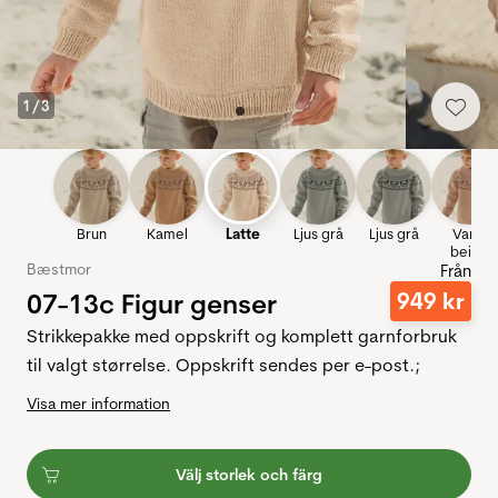
1
/
3
Brun
Kamel
Latte
Ljus grå
Ljus grå
Varm
beige
Bæstmor
Från
07-13c Figur genser
949
kr
Strikkepakke med oppskrift og komplett garnforbruk
til valgt størrelse. Oppskrift sendes per e-post.;
Visa mer information
Välj storlek och färg