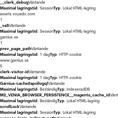
__clerk_debug
Väntande
Maximal lagringstid
: Session
Typ
: Lokal HTML-lagring
assets.voyado.com
1
_vaS
Väntande
Maximal lagringstid
: Session
Typ
: Lokal HTML-lagring
garnius.se
1
prev_page_path
Väntande
Maximal lagringstid
: 1 dag
Typ
: HTTP-cookie
www.garnius.se
5
clerk-visitor-id
Väntande
Maximal lagringstid
: 1 dag
Typ
: HTTP-cookie
Garnius-cache#apollogql
Väntande
Maximal lagringstid
: Beständig
Typ
: IndexeradDB
M2_VENIA_BROWSER_PERSISTENCE__magento_cache_id
Vän
Maximal lagringstid
: Beständig
Typ
: Lokal HTML-lagring
scrollLock
Väntande
Maximal lagringstid
: Session
Typ
: Lokal HTML-lagring