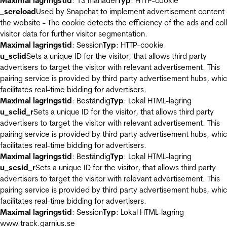
Maximal lagringstid
: 13 månader
Typ
: HTTP-cookie
_screload
Used by Snapchat to implement advertisement content
the website - The cookie detects the efficiency of the ads and col
visitor data for further visitor segmentation.
Maximal lagringstid
: Session
Typ
: HTTP-cookie
u_sclid
Sets a unique ID for the visitor, that allows third party
advertisers to target the visitor with relevant advertisement. This
pairing service is provided by third party advertisement hubs, whi
facilitates real-time bidding for advertisers.
Maximal lagringstid
: Beständig
Typ
: Lokal HTML-lagring
u_sclid_r
Sets a unique ID for the visitor, that allows third party
advertisers to target the visitor with relevant advertisement. This
pairing service is provided by third party advertisement hubs, whi
facilitates real-time bidding for advertisers.
Maximal lagringstid
: Beständig
Typ
: Lokal HTML-lagring
u_scsid_r
Sets a unique ID for the visitor, that allows third party
advertisers to target the visitor with relevant advertisement. This
pairing service is provided by third party advertisement hubs, whi
facilitates real-time bidding for advertisers.
Maximal lagringstid
: Session
Typ
: Lokal HTML-lagring
www.track.garnius.se