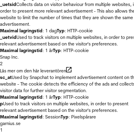
_uetsid
Collects data on visitor behaviour from multiple websites, 
order to present more relevant advertisement - This also allows th
website to limit the number of times that they are shown the same
advertisement.
Maximal lagringstid
: 1 dag
Typ
: HTTP-cookie
_uetvid
Used to track visitors on multiple websites, in order to pre
relevant advertisement based on the visitor's preferences.
Maximal lagringstid
: 1 år
Typ
: HTTP-cookie
Snap Inc.
2
Läs mer om den här leverantören
sc_at
Used by Snapchat to implement advertisement content on t
website - The cookie detects the efficiency of the ads and collect
visitor data for further visitor segmentation.
Maximal lagringstid
: 1 år
Typ
: HTTP-cookie
p
Used to track visitors on multiple websites, in order to present
relevant advertisement based on the visitor's preferences.
Maximal lagringstid
: Session
Typ
: Pixelspårare
garnius.se
1