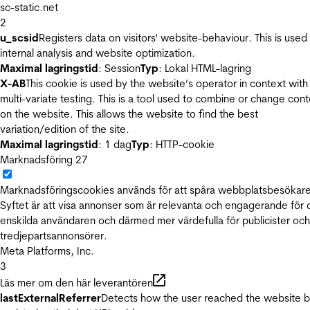
sc-static.net
2
u_scsid
Registers data on visitors' website-behaviour. This is used 
internal analysis and website optimization.
Maximal lagringstid
: Session
Typ
: Lokal HTML-lagring
X-AB
This cookie is used by the website’s operator in context with
multi-variate testing. This is a tool used to combine or change con
on the website. This allows the website to find the best
variation/edition of the site.
Maximal lagringstid
: 1 dag
Typ
: HTTP-cookie
Marknadsföring
27
Marknadsföringscookies används för att spåra webbplatsbesökare
Syftet är att visa annonser som är relevanta och engagerande för
enskilda användaren och därmed mer värdefulla för publicister och
tredjepartsannonsörer.
Meta Platforms, Inc.
3
Läs mer om den här leverantören
lastExternalReferrer
Detects how the user reached the website 