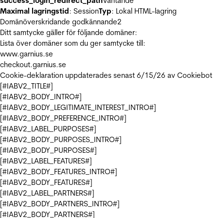
success_login_redirect_path
Väntande
Maximal lagringstid
: Session
Typ
: Lokal HTML-lagring
Domänöverskridande godkännande
2
Ditt samtycke gäller för följande domäner:
Lista över domäner som du ger samtycke till:
www.garnius.se
checkout.garnius.se
Cookie-deklaration uppdaterades senast 6/15/26 av
Cookiebot
[#IABV2_TITLE#]
[#IABV2_BODY_INTRO#]
[#IABV2_BODY_LEGITIMATE_INTEREST_INTRO#]
[#IABV2_BODY_PREFERENCE_INTRO#]
[#IABV2_LABEL_PURPOSES#]
[#IABV2_BODY_PURPOSES_INTRO#]
[#IABV2_BODY_PURPOSES#]
[#IABV2_LABEL_FEATURES#]
[#IABV2_BODY_FEATURES_INTRO#]
[#IABV2_BODY_FEATURES#]
[#IABV2_LABEL_PARTNERS#]
[#IABV2_BODY_PARTNERS_INTRO#]
[#IABV2_BODY_PARTNERS#]