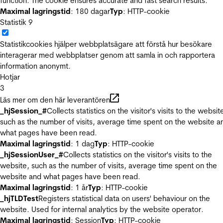
function. The cookie ensures accurate and fast search results.
Maximal lagringstid
: 180 dagar
Typ
: HTTP-cookie
Statistik
9
Statistikcookies hjälper webbplatsägare att förstå hur besökare
interagerar med webbplatser genom att samla in och rapportera
information anonymt.
Hotjar
3
Läs mer om den här leverantören
_hjSession_#
Collects statistics on the visitor's visits to the websit
such as the number of visits, average time spent on the website a
what pages have been read.
Maximal lagringstid
: 1 dag
Typ
: HTTP-cookie
_hjSessionUser_#
Collects statistics on the visitor's visits to the
website, such as the number of visits, average time spent on the
website and what pages have been read.
Maximal lagringstid
: 1 år
Typ
: HTTP-cookie
_hjTLDTest
Registers statistical data on users' behaviour on the
website. Used for internal analytics by the website operator.
Maximal lagringstid
: Session
Typ
: HTTP-cookie