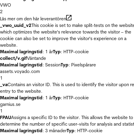
VWO
2
Läs mer om den här leverantören
_vwo_uuid_v2
This cookie is set to make split-tests on the websit
which optimizes the website's relevance towards the visitor – the
cookie can also be set to improve the visitor's experience on a
website.
Maximal lagringstid
: 1 år
Typ
: HTTP-cookie
collect/v.gif
Väntande
Maximal lagringstid
: Session
Typ
: Pixelspårare
assets.voyado.com
1
_va
Contains an visitor ID. This is used to identify the visitor upon r
entry to the website.
Maximal lagringstid
: 1 år
Typ
: HTTP-cookie
garnius.se
1
FPAU
Assigns a specific ID to the visitor. This allows the website to
determine the number of specific user-visits for analysis and statist
Maximal lagringstid
: 3 månader
Typ
: HTTP-cookie