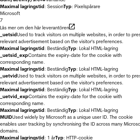
Maximal lagringstid
: Session
Typ
: Pixelspårare
Microsoft
7
Läs mer om den här leverantören
_uetsid
Used to track visitors on multiple websites, in order to pre
relevant advertisement based on the visitor's preferences.
Maximal lagringstid
: Beständig
Typ
: Lokal HTML-lagring
_uetsid_exp
Contains the expiry-date for the cookie with
corresponding name.
Maximal lagringstid
: Beständig
Typ
: Lokal HTML-lagring
_uetvid
Used to track visitors on multiple websites, in order to pre
relevant advertisement based on the visitor's preferences.
Maximal lagringstid
: Beständig
Typ
: Lokal HTML-lagring
_uetvid_exp
Contains the expiry-date for the cookie with
corresponding name.
Maximal lagringstid
: Beständig
Typ
: Lokal HTML-lagring
MUID
Used widely by Microsoft as a unique user ID. The cookie
enables user tracking by synchronising the ID across many Microso
domains.
Maximal lagringstid
: 1 år
Typ
: HTTP-cookie