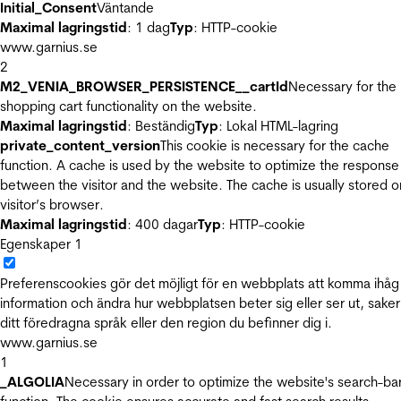
Initial_Consent
Väntande
Maximal lagringstid
: 1 dag
Typ
: HTTP-cookie
www.garnius.se
2
M2_VENIA_BROWSER_PERSISTENCE__cartId
Necessary for the
shopping cart functionality on the website.
Maximal lagringstid
: Beständig
Typ
: Lokal HTML-lagring
private_content_version
This cookie is necessary for the cache
function. A cache is used by the website to optimize the response
between the visitor and the website. The cache is usually stored o
visitor’s browser.
Maximal lagringstid
: 400 dagar
Typ
: HTTP-cookie
Egenskaper
1
Preferenscookies gör det möjligt för en webbplats att komma ihåg
information och ändra hur webbplatsen beter sig eller ser ut, sake
ditt föredragna språk eller den region du befinner dig i.
www.garnius.se
1
_ALGOLIA
Necessary in order to optimize the website's search-ba