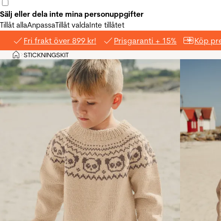
Sälj eller dela inte mina personuppgifter
Tillåt alla
Anpassa
Tillåt valda
Inte tillåtet
Fri frakt över 899 kr!
Prisgaranti + 15%
Köp pre
Hem
STICKNINGSKIT
>