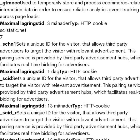
_gtmeec
Used to temporarily store and process ecommerce-relat
interaction data in order to ensure reliable analytics event tracking
across page loads.
Maximal lagringstid
: 3 månader
Typ
: HTTP-cookie
sc-static.net
7
_schn1
Sets a unique ID for the visitor, that allows third party
advertisers to target the visitor with relevant advertisement. This
pairing service is provided by third party advertisement hubs, whi
facilitates real-time bidding for advertisers.
Maximal lagringstid
: 1 dag
Typ
: HTTP-cookie
_scid
Sets a unique ID for the visitor, that allows third party advert
to target the visitor with relevant advertisement. This pairing servic
provided by third party advertisement hubs, which facilitates real-
bidding for advertisers.
Maximal lagringstid
: 13 månader
Typ
: HTTP-cookie
_scid_r
Sets a unique ID for the visitor, that allows third party
advertisers to target the visitor with relevant advertisement. This
pairing service is provided by third party advertisement hubs, whi
facilitates real-time bidding for advertisers.