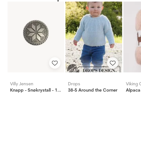
Villy Jensen
Drops
Viking 
Knapp - Snøkrystall - 18mm
38-5 Around the Corner
Alpaca