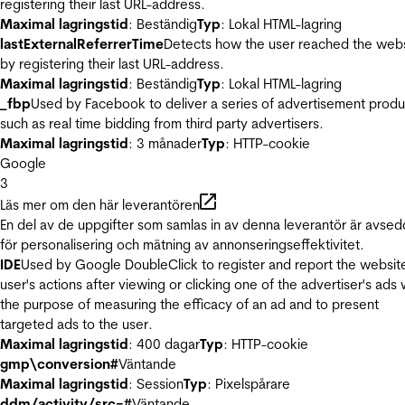
registering their last URL-address.
Maximal lagringstid
: Beständig
Typ
: Lokal HTML-lagring
lastExternalReferrerTime
Detects how the user reached the web
by registering their last URL-address.
Maximal lagringstid
: Beständig
Typ
: Lokal HTML-lagring
_fbp
Used by Facebook to deliver a series of advertisement produ
such as real time bidding from third party advertisers.
Maximal lagringstid
: 3 månader
Typ
: HTTP-cookie
Google
3
Läs mer om den här leverantören
En del av de uppgifter som samlas in av denna leverantör är avse
för personalisering och mätning av annonseringseffektivitet.
IDE
Used by Google DoubleClick to register and report the websit
user's actions after viewing or clicking one of the advertiser's ads 
the purpose of measuring the efficacy of an ad and to present
targeted ads to the user.
Maximal lagringstid
: 400 dagar
Typ
: HTTP-cookie
gmp\conversion#
Väntande
Maximal lagringstid
: Session
Typ
: Pixelspårare
ddm/activity/src=#
Väntande