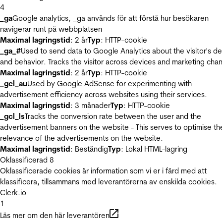
4
_ga
Google analytics, _ga används för att förstå hur besökaren
navigerar runt på webbplatsen
Maximal lagringstid
: 2 år
Typ
: HTTP-cookie
_ga_#
Used to send data to Google Analytics about the visitor's d
and behavior. Tracks the visitor across devices and marketing chan
Maximal lagringstid
: 2 år
Typ
: HTTP-cookie
_gcl_au
Used by Google AdSense for experimenting with
advertisement efficiency across websites using their services.
Maximal lagringstid
: 3 månader
Typ
: HTTP-cookie
_gcl_ls
Tracks the conversion rate between the user and the
advertisement banners on the website - This serves to optimise th
relevance of the advertisements on the website.
Maximal lagringstid
: Beständig
Typ
: Lokal HTML-lagring
Oklassificerad
8
Oklassificerade cookies är information som vi er i färd med att
klassificera, tillsammans med leverantörerna av enskilda cookies.
Clerk.io
1
Läs mer om den här leverantören