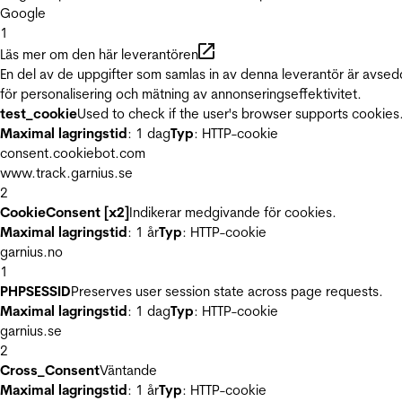
Google
1
Läs mer om den här leverantören
En del av de uppgifter som samlas in av denna leverantör är avse
för personalisering och mätning av annonseringseffektivitet.
test_cookie
Used to check if the user's browser supports cookies
Maximal lagringstid
: 1 dag
Typ
: HTTP-cookie
consent.cookiebot.com
www.track.garnius.se
2
CookieConsent [x2]
Indikerar medgivande för cookies.
Maximal lagringstid
: 1 år
Typ
: HTTP-cookie
garnius.no
1
PHPSESSID
Preserves user session state across page requests.
Maximal lagringstid
: 1 dag
Typ
: HTTP-cookie
garnius.se
2
Cross_Consent
Väntande
Maximal lagringstid
: 1 år
Typ
: HTTP-cookie