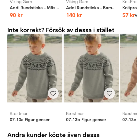
Viking Garn
Viking Garn
KnitPro
Addi Rundsticka - Mässing
Addi Rundsticka - Bambus
90
kr
140
kr
57
kr
Inte korrekt? Försök av dessa i stället
Bæstmor
Bæstmor
Bæstm
07-13a Figur genser
07-13b Figur genser
07-13e 
Andra kunder köpte även dessa