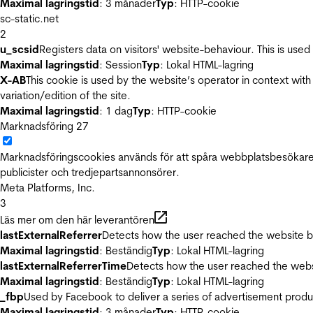
Maximal lagringstid
: 3 månader
Typ
: HTTP-cookie
sc-static.net
2
u_scsid
Registers data on visitors' website-behaviour. This is used 
Maximal lagringstid
: Session
Typ
: Lokal HTML-lagring
X-AB
This cookie is used by the website’s operator in context with 
variation/edition of the site.
Maximal lagringstid
: 1 dag
Typ
: HTTP-cookie
Marknadsföring
27
Marknadsföringscookies används för att spåra webbplatsbesökare.
publicister och tredjepartsannonsörer.
Meta Platforms, Inc.
3
Läs mer om den här leverantören
lastExternalReferrer
Detects how the user reached the website by 
Maximal lagringstid
: Beständig
Typ
: Lokal HTML-lagring
lastExternalReferrerTime
Detects how the user reached the websi
Maximal lagringstid
: Beständig
Typ
: Lokal HTML-lagring
_fbp
Used by Facebook to deliver a series of advertisement product
Maximal lagringstid
: 3 månader
Typ
: HTTP-cookie