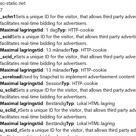
sc-static.net
7
_schn1
Sets a unique ID for the visitor, that allows third party adv
facilitates real-time bidding for advertisers.
Maximal lagringstid
: 1 dag
Typ
: HTTP-cookie
_scid
Sets a unique ID for the visitor, that allows third party adver
facilitates real-time bidding for advertisers.
Maximal lagringstid
: 13 månader
Typ
: HTTP-cookie
_scid_r
Sets a unique ID for the visitor, that allows third party adv
facilitates real-time bidding for advertisers.
Maximal lagringstid
: 13 månader
Typ
: HTTP-cookie
_screload
Used by Snapchat to implement advertisement content on 
Maximal lagringstid
: Session
Typ
: HTTP-cookie
u_sclid
Sets a unique ID for the visitor, that allows third party adv
facilitates real-time bidding for advertisers.
Maximal lagringstid
: Beständig
Typ
: Lokal HTML-lagring
u_sclid_r
Sets a unique ID for the visitor, that allows third party a
facilitates real-time bidding for advertisers.
Maximal lagringstid
: Beständig
Typ
: Lokal HTML-lagring
u_scsid_r
Sets a unique ID for the visitor, that allows third party 