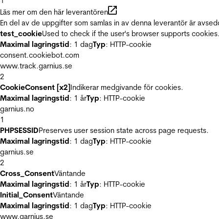
1
Läs mer om den här leverantören
En del av de uppgifter som samlas in av denna leverantör är avsed
test_cookie
Used to check if the user's browser supports cookies
Maximal lagringstid
: 1 dag
Typ
: HTTP-cookie
consent.cookiebot.com
www.track.garnius.se
2
CookieConsent [x2]
Indikerar medgivande för cookies.
Maximal lagringstid
: 1 år
Typ
: HTTP-cookie
garnius.no
1
PHPSESSID
Preserves user session state across page requests.
Maximal lagringstid
: 1 dag
Typ
: HTTP-cookie
garnius.se
2
Cross_Consent
Väntande
Maximal lagringstid
: 1 år
Typ
: HTTP-cookie
Initial_Consent
Väntande
Maximal lagringstid
: 1 dag
Typ
: HTTP-cookie
www.garnius.se