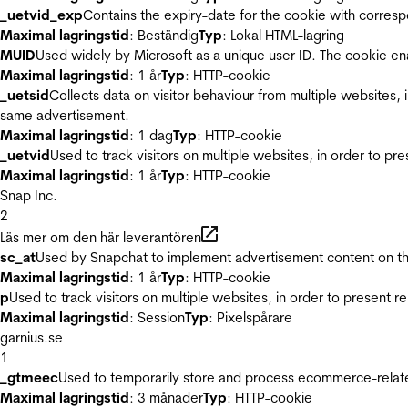
_uetvid_exp
Contains the expiry-date for the cookie with corres
Maximal lagringstid
: Beständig
Typ
: Lokal HTML-lagring
MUID
Used widely by Microsoft as a unique user ID. The cookie en
Maximal lagringstid
: 1 år
Typ
: HTTP-cookie
_uetsid
Collects data on visitor behaviour from multiple websites, 
same advertisement.
Maximal lagringstid
: 1 dag
Typ
: HTTP-cookie
_uetvid
Used to track visitors on multiple websites, in order to pr
Maximal lagringstid
: 1 år
Typ
: HTTP-cookie
Snap Inc.
2
Läs mer om den här leverantören
sc_at
Used by Snapchat to implement advertisement content on the w
Maximal lagringstid
: 1 år
Typ
: HTTP-cookie
p
Used to track visitors on multiple websites, in order to present 
Maximal lagringstid
: Session
Typ
: Pixelspårare
garnius.se
1
_gtmeec
Used to temporarily store and process ecommerce-related 
Maximal lagringstid
: 3 månader
Typ
: HTTP-cookie