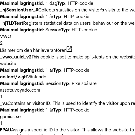
Maximal lagringstid
: 1 dag
Typ
: HTTP-cookie
_hjSessionUser_#
Collects statistics on the visitor's visits to t
Maximal lagringstid
: 1 år
Typ
: HTTP-cookie
_hjTLDTest
Registers statistical data on users' behaviour on the we
Maximal lagringstid
: Session
Typ
: HTTP-cookie
VWO
2
Läs mer om den här leverantören
_vwo_uuid_v2
This cookie is set to make split-tests on the websi
website.
Maximal lagringstid
: 1 år
Typ
: HTTP-cookie
collect/v.gif
Väntande
Maximal lagringstid
: Session
Typ
: Pixelspårare
assets.voyado.com
1
_va
Contains an visitor ID. This is used to identify the visitor upon 
Maximal lagringstid
: 1 år
Typ
: HTTP-cookie
garnius.se
1
FPAU
Assigns a specific ID to the visitor. This allows the website to