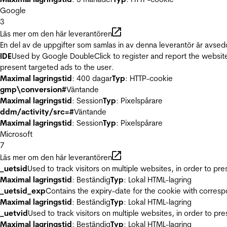
Google
3
Läs mer om den här leverantören
En del av de uppgifter som samlas in av denna leverantör är avsed
IDE
Used by Google DoubleClick to register and report the website u
present targeted ads to the user.
Maximal lagringstid
: 400 dagar
Typ
: HTTP-cookie
gmp\conversion#
Väntande
Maximal lagringstid
: Session
Typ
: Pixelspårare
ddm/activity/src=#
Väntande
Maximal lagringstid
: Session
Typ
: Pixelspårare
Microsoft
7
Läs mer om den här leverantören
_uetsid
Used to track visitors on multiple websites, in order to pr
Maximal lagringstid
: Beständig
Typ
: Lokal HTML-lagring
_uetsid_exp
Contains the expiry-date for the cookie with corres
Maximal lagringstid
: Beständig
Typ
: Lokal HTML-lagring
_uetvid
Used to track visitors on multiple websites, in order to pr
Maximal lagringstid
: Beständig
Typ
: Lokal HTML-lagring