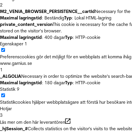
2
M2_VENIA_BROWSER_PERSISTENCE__cartId
Necessary for the 
Maximal lagringstid
: Beständig
Typ
: Lokal HTML-lagring
private_content_version
This cookie is necessary for the cache 
stored on the visitor’s browser.
Maximal lagringstid
: 400 dagar
Typ
: HTTP-cookie
Egenskaper
1
Preferenscookies gör det möjligt för en webbplats att komma ihåg i
www.garnius.se
1
_ALGOLIA
Necessary in order to optimize the website's search-bar
Maximal lagringstid
: 180 dagar
Typ
: HTTP-cookie
Statistik
9
Statistikcookies hjälper webbplatsägare att förstå hur besökare 
Hotjar
3
Läs mer om den här leverantören
_hjSession_#
Collects statistics on the visitor's visits to the we