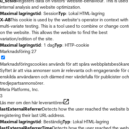
u_scsid
Registers data on visitors' website-behaviour. This is used 
internal analysis and website optimization.
Maximal lagringstid
: Session
Typ
: Lokal HTML-lagring
X-AB
This cookie is used by the website’s operator in context with
multi-variate testing. This is a tool used to combine or change con
on the website. This allows the website to find the best
variation/edition of the site.
Maximal lagringstid
: 1 dag
Typ
: HTTP-cookie
Marknadsföring
27
Marknadsföringscookies används för att spåra webbplatsbesökare
Syftet är att visa annonser som är relevanta och engagerande för
enskilda användaren och därmed mer värdefulla för publicister och
tredjepartsannonsörer.
Meta Platforms, Inc.
3
Läs mer om den här leverantören
lastExternalReferrer
Detects how the user reached the website 
registering their last URL-address.
Maximal lagringstid
: Beständig
Typ
: Lokal HTML-lagring
lastExternalReferrerTime
Detects how the user reached the web