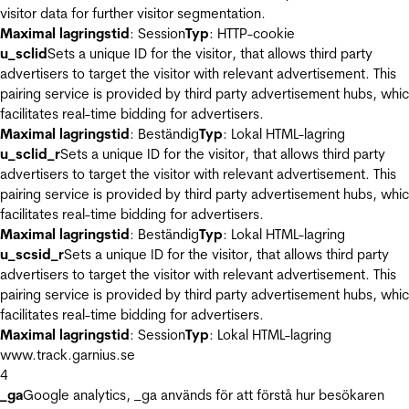
visitor data for further visitor segmentation.
Maximal lagringstid
: Session
Typ
: HTTP-cookie
u_sclid
Sets a unique ID for the visitor, that allows third party
advertisers to target the visitor with relevant advertisement. This
pairing service is provided by third party advertisement hubs, whi
facilitates real-time bidding for advertisers.
Maximal lagringstid
: Beständig
Typ
: Lokal HTML-lagring
u_sclid_r
Sets a unique ID for the visitor, that allows third party
advertisers to target the visitor with relevant advertisement. This
pairing service is provided by third party advertisement hubs, whi
facilitates real-time bidding for advertisers.
Maximal lagringstid
: Beständig
Typ
: Lokal HTML-lagring
u_scsid_r
Sets a unique ID for the visitor, that allows third party
advertisers to target the visitor with relevant advertisement. This
pairing service is provided by third party advertisement hubs, whi
facilitates real-time bidding for advertisers.
Maximal lagringstid
: Session
Typ
: Lokal HTML-lagring
www.track.garnius.se
4
_ga
Google analytics, _ga används för att förstå hur besökaren