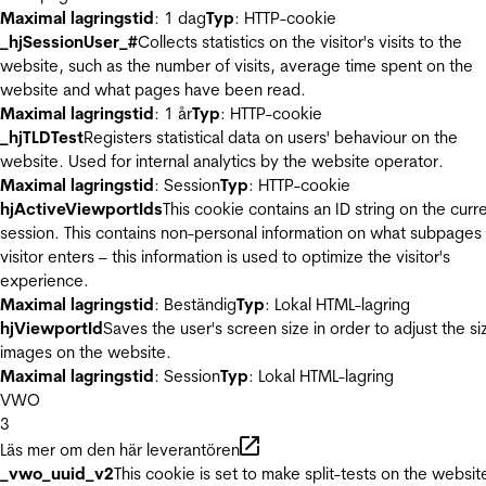
Maximal lagringstid
: 1 dag
Typ
: HTTP-cookie
_hjSessionUser_#
Collects statistics on the visitor's visits to the
website, such as the number of visits, average time spent on the
website and what pages have been read.
Maximal lagringstid
: 1 år
Typ
: HTTP-cookie
_hjTLDTest
Registers statistical data on users' behaviour on the
website. Used for internal analytics by the website operator.
Maximal lagringstid
: Session
Typ
: HTTP-cookie
hjActiveViewportIds
This cookie contains an ID string on the curr
session. This contains non-personal information on what subpages
visitor enters – this information is used to optimize the visitor's
experience.
Maximal lagringstid
: Beständig
Typ
: Lokal HTML-lagring
hjViewportId
Saves the user's screen size in order to adjust the si
images on the website.
Maximal lagringstid
: Session
Typ
: Lokal HTML-lagring
VWO
3
Läs mer om den här leverantören
_vwo_uuid_v2
This cookie is set to make split-tests on the websit