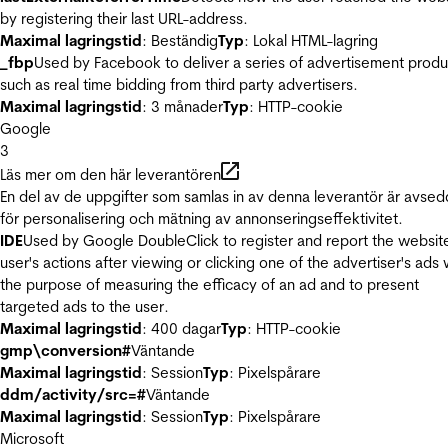
by registering their last URL-address.
Maximal lagringstid
: Beständig
Typ
: Lokal HTML-lagring
_fbp
Used by Facebook to deliver a series of advertisement produ
such as real time bidding from third party advertisers.
Maximal lagringstid
: 3 månader
Typ
: HTTP-cookie
Google
3
Läs mer om den här leverantören
En del av de uppgifter som samlas in av denna leverantör är avse
för personalisering och mätning av annonseringseffektivitet.
IDE
Used by Google DoubleClick to register and report the websit
user's actions after viewing or clicking one of the advertiser's ads 
the purpose of measuring the efficacy of an ad and to present
targeted ads to the user.
Maximal lagringstid
: 400 dagar
Typ
: HTTP-cookie
gmp\conversion#
Väntande
Maximal lagringstid
: Session
Typ
: Pixelspårare
ddm/activity/src=#
Väntande
Maximal lagringstid
: Session
Typ
: Pixelspårare
Microsoft