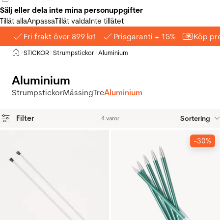
Sälj eller dela inte mina personuppgifter
Tillåt alla
Anpassa
Tillåt valda
Inte tillåtet
Fri frakt över 899 kr!
Prisgaranti + 15%
Köp pre
Hem
STICKOR
Strumpstickor
Aluminium
>
>
>
Aluminium
Strumpstickor
Mässing
Tre
Aluminium
Filter
Sortering
4 varor
Produkter
-30%