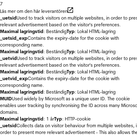
7
Läs mer om den här leverantören
_uetsid
Used to track visitors on multiple websites, in order to pre
relevant advertisement based on the visitor's preferences.
Maximal lagringstid
: Beständig
Typ
: Lokal HTML-lagring
_uetsid_exp
Contains the expiry-date for the cookie with
corresponding name.
Maximal lagringstid
: Beständig
Typ
: Lokal HTML-lagring
_uetvid
Used to track visitors on multiple websites, in order to pre
relevant advertisement based on the visitor's preferences.
Maximal lagringstid
: Beständig
Typ
: Lokal HTML-lagring
_uetvid_exp
Contains the expiry-date for the cookie with
corresponding name.
Maximal lagringstid
: Beständig
Typ
: Lokal HTML-lagring
MUID
Used widely by Microsoft as a unique user ID. The cookie
enables user tracking by synchronising the ID across many Microso
domains.
Maximal lagringstid
: 1 år
Typ
: HTTP-cookie
_uetsid
Collects data on visitor behaviour from multiple websites, 
order to present more relevant advertisement - This also allows th