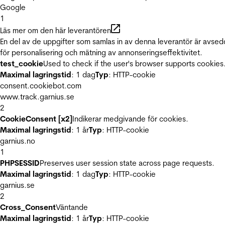
Google
1
Läs mer om den här leverantören
En del av de uppgifter som samlas in av denna leverantör är avse
för personalisering och mätning av annonseringseffektivitet.
test_cookie
Used to check if the user's browser supports cookies
Maximal lagringstid
: 1 dag
Typ
: HTTP-cookie
consent.cookiebot.com
www.track.garnius.se
2
CookieConsent [x2]
Indikerar medgivande för cookies.
Maximal lagringstid
: 1 år
Typ
: HTTP-cookie
garnius.no
1
PHPSESSID
Preserves user session state across page requests.
Maximal lagringstid
: 1 dag
Typ
: HTTP-cookie
garnius.se
2
Cross_Consent
Väntande
Maximal lagringstid
: 1 år
Typ
: HTTP-cookie