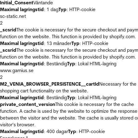
Initial_Consent
Väntande
Maximal lagringstid
: 1 dag
Typ
: HTTP-cookie
sc-static.net
2
_scsrid
The cookie is necessary for the secure checkout and pay
function on the website. This function is provided by shopify.com.
Maximal lagringstid
: 13 månader
Typ
: HTTP-cookie
_scsrid
The cookie is necessary for the secure checkout and pay
function on the website. This function is provided by shopify.com.
Maximal lagringstid
: Beständig
Typ
: Lokal HTML-lagring
www.garnius.se
2
M2_VENIA_BROWSER_PERSISTENCE__cartId
Necessary for the
shopping cart functionality on the website.
Maximal lagringstid
: Beständig
Typ
: Lokal HTML-lagring
private_content_version
This cookie is necessary for the cache
function. A cache is used by the website to optimize the response
between the visitor and the website. The cache is usually stored o
visitor’s browser.
Maximal lagringstid
: 400 dagar
Typ
: HTTP-cookie