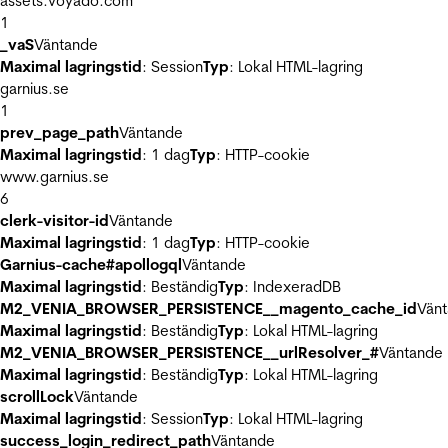
assets.voyado.com
1
_vaS
Väntande
Maximal lagringstid
: Session
Typ
: Lokal HTML-lagring
garnius.se
1
prev_page_path
Väntande
Maximal lagringstid
: 1 dag
Typ
: HTTP-cookie
www.garnius.se
6
clerk-visitor-id
Väntande
Maximal lagringstid
: 1 dag
Typ
: HTTP-cookie
Garnius-cache#apollogql
Väntande
Maximal lagringstid
: Beständig
Typ
: IndexeradDB
M2_VENIA_BROWSER_PERSISTENCE__magento_cache_id
Vän
Maximal lagringstid
: Beständig
Typ
: Lokal HTML-lagring
M2_VENIA_BROWSER_PERSISTENCE__urlResolver_#
Väntande
Maximal lagringstid
: Beständig
Typ
: Lokal HTML-lagring
scrollLock
Väntande
Maximal lagringstid
: Session
Typ
: Lokal HTML-lagring
success_login_redirect_path
Väntande