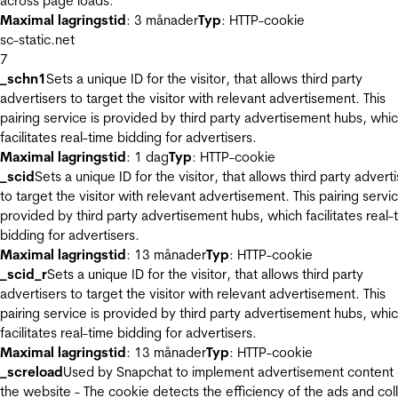
across page loads.
Maximal lagringstid
: 3 månader
Typ
: HTTP-cookie
sc-static.net
7
_schn1
Sets a unique ID for the visitor, that allows third party
advertisers to target the visitor with relevant advertisement. This
pairing service is provided by third party advertisement hubs, whi
facilitates real-time bidding for advertisers.
Maximal lagringstid
: 1 dag
Typ
: HTTP-cookie
_scid
Sets a unique ID for the visitor, that allows third party advert
to target the visitor with relevant advertisement. This pairing servic
provided by third party advertisement hubs, which facilitates real-
bidding for advertisers.
Maximal lagringstid
: 13 månader
Typ
: HTTP-cookie
_scid_r
Sets a unique ID for the visitor, that allows third party
advertisers to target the visitor with relevant advertisement. This
pairing service is provided by third party advertisement hubs, whi
facilitates real-time bidding for advertisers.
Maximal lagringstid
: 13 månader
Typ
: HTTP-cookie
_screload
Used by Snapchat to implement advertisement content
the website - The cookie detects the efficiency of the ads and col