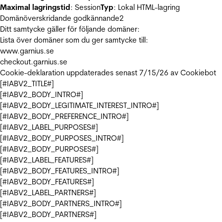
Maximal lagringstid
: Session
Typ
: Lokal HTML-lagring
Domänöverskridande godkännande
2
Ditt samtycke gäller för följande domäner:
Lista över domäner som du ger samtycke till:
www.garnius.se
checkout.garnius.se
Cookie-deklaration uppdaterades senast 7/15/26 av
Cookiebot
[#IABV2_TITLE#]
[#IABV2_BODY_INTRO#]
[#IABV2_BODY_LEGITIMATE_INTEREST_INTRO#]
[#IABV2_BODY_PREFERENCE_INTRO#]
[#IABV2_LABEL_PURPOSES#]
[#IABV2_BODY_PURPOSES_INTRO#]
[#IABV2_BODY_PURPOSES#]
[#IABV2_LABEL_FEATURES#]
[#IABV2_BODY_FEATURES_INTRO#]
[#IABV2_BODY_FEATURES#]
[#IABV2_LABEL_PARTNERS#]
[#IABV2_BODY_PARTNERS_INTRO#]
[#IABV2_BODY_PARTNERS#]