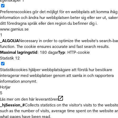
Egenskaper
1
Preferenscookies gör det möjligt för en webbplats att komma ihåg
information och ändra hur webbplatsen beter sig eller ser ut, sake
ditt föredragna språk eller den region du befinner dig i.
www.garnius.se
1
_ALGOLIA
Necessary in order to optimize the website's search-ba
function. The cookie ensures accurate and fast search results.
Maximal lagringstid
: 180 dagar
Typ
: HTTP-cookie
Statistik
12
Statistikcookies hjälper webbplatsägare att förstå hur besökare
interagerar med webbplatser genom att samla in och rapportera
information anonymt.
Hotjar
5
Läs mer om den här leverantören
_hjSession_#
Collects statistics on the visitor's visits to the websit
such as the number of visits, average time spent on the website a
what pages have been read.