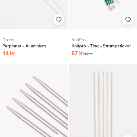
Drops
KnitPro
Parpinner - Aluminium
Knitpro - Zing - Strumpstickor
14
kr
57
kr
82
kr