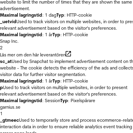
website to limit the number of times that they are shown the same
advertisement.
Maximal lagringstid
: 1 dag
Typ
: HTTP-cookie
_uetvid
Used to track visitors on multiple websites, in order to pre
relevant advertisement based on the visitor's preferences.
Maximal lagringstid
: 1 år
Typ
: HTTP-cookie
Snap Inc.
2
Läs mer om den här leverantören
sc_at
Used by Snapchat to implement advertisement content on t
website - The cookie detects the efficiency of the ads and collect
visitor data for further visitor segmentation.
Maximal lagringstid
: 1 år
Typ
: HTTP-cookie
p
Used to track visitors on multiple websites, in order to present
relevant advertisement based on the visitor's preferences.
Maximal lagringstid
: Session
Typ
: Pixelspårare
garnius.se
1
_gtmeec
Used to temporarily store and process ecommerce-relat
interaction data in order to ensure reliable analytics event tracking