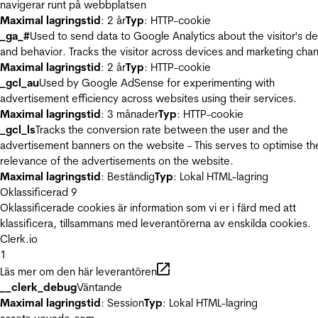
navigerar runt på webbplatsen
Maximal lagringstid
: 2 år
Typ
: HTTP-cookie
_ga_#
Used to send data to Google Analytics about the visitor's d
and behavior. Tracks the visitor across devices and marketing chan
Maximal lagringstid
: 2 år
Typ
: HTTP-cookie
_gcl_au
Used by Google AdSense for experimenting with
advertisement efficiency across websites using their services.
Maximal lagringstid
: 3 månader
Typ
: HTTP-cookie
_gcl_ls
Tracks the conversion rate between the user and the
advertisement banners on the website - This serves to optimise th
relevance of the advertisements on the website.
Maximal lagringstid
: Beständig
Typ
: Lokal HTML-lagring
Oklassificerad
9
Oklassificerade cookies är information som vi er i färd med att
klassificera, tillsammans med leverantörerna av enskilda cookies.
Clerk.io
1
Läs mer om den här leverantören
__clerk_debug
Väntande
Maximal lagringstid
: Session
Typ
: Lokal HTML-lagring