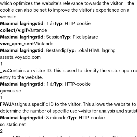
which optimizes the website's relevance towards the visitor – the
cookie can also be set to improve the visitor's experience on a
website.
Maximal lagringstid
: 1 år
Typ
: HTTP-cookie
collect/v.gif
Väntande
Maximal lagringstid
: Session
Typ
: Pixelspårare
vwo_apm_sent
Väntande
Maximal lagringstid
: Beständig
Typ
: Lokal HTML-lagring
assets.voyado.com
1
_va
Contains an visitor ID. This is used to identify the visitor upon r
entry to the website.
Maximal lagringstid
: 1 år
Typ
: HTTP-cookie
garnius.se
1
FPAU
Assigns a specific ID to the visitor. This allows the website to
determine the number of specific user-visits for analysis and statist
Maximal lagringstid
: 3 månader
Typ
: HTTP-cookie
sc-static.net
2