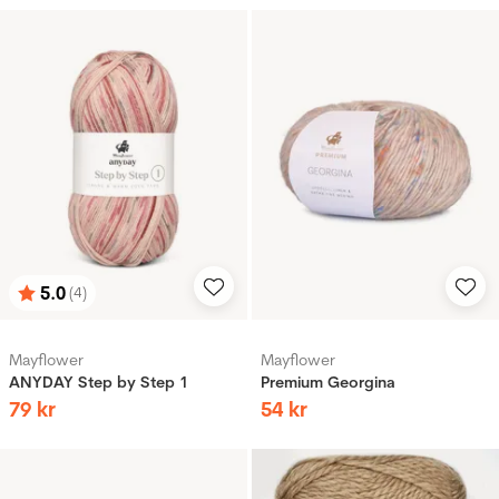
5.0
(4)
Betyg:
utav 5 stjärnor
Mayflower
Mayflower
ANYDAY Step by Step 1
Premium Georgina
79
kr
54
kr