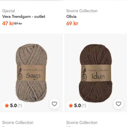
Gjestal
Snorre Collection
Vera Trendgarn - outlet
Olivia
47
kr
69
kr
89
kr
5.0
5.0
(1)
(1)
Betyg:
utav 5 stjärnor
Betyg:
utav 5 stjärnor
Snorre Collection
Snorre Collection