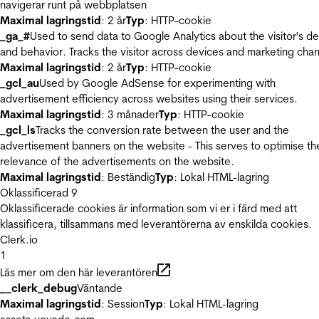
navigerar runt på webbplatsen
Maximal lagringstid
: 2 år
Typ
: HTTP-cookie
_ga_#
Used to send data to Google Analytics about the visitor's d
and behavior. Tracks the visitor across devices and marketing chan
Maximal lagringstid
: 2 år
Typ
: HTTP-cookie
_gcl_au
Used by Google AdSense for experimenting with
advertisement efficiency across websites using their services.
Maximal lagringstid
: 3 månader
Typ
: HTTP-cookie
_gcl_ls
Tracks the conversion rate between the user and the
advertisement banners on the website - This serves to optimise th
relevance of the advertisements on the website.
Maximal lagringstid
: Beständig
Typ
: Lokal HTML-lagring
Oklassificerad
9
Oklassificerade cookies är information som vi er i färd med att
klassificera, tillsammans med leverantörerna av enskilda cookies.
Clerk.io
1
Läs mer om den här leverantören
__clerk_debug
Väntande
Maximal lagringstid
: Session
Typ
: Lokal HTML-lagring