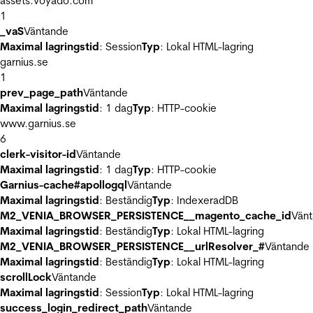
assets.voyado.com
1
_vaS
Väntande
Maximal lagringstid
: Session
Typ
: Lokal HTML-lagring
garnius.se
1
prev_page_path
Väntande
Maximal lagringstid
: 1 dag
Typ
: HTTP-cookie
www.garnius.se
6
clerk-visitor-id
Väntande
Maximal lagringstid
: 1 dag
Typ
: HTTP-cookie
Garnius-cache#apollogql
Väntande
Maximal lagringstid
: Beständig
Typ
: IndexeradDB
M2_VENIA_BROWSER_PERSISTENCE__magento_cache_id
Vän
Maximal lagringstid
: Beständig
Typ
: Lokal HTML-lagring
M2_VENIA_BROWSER_PERSISTENCE__urlResolver_#
Väntande
Maximal lagringstid
: Beständig
Typ
: Lokal HTML-lagring
scrollLock
Väntande
Maximal lagringstid
: Session
Typ
: Lokal HTML-lagring
success_login_redirect_path
Väntande