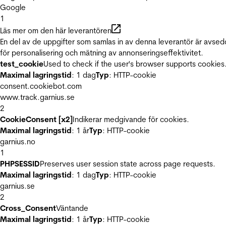
Google
1
Läs mer om den här leverantören
En del av de uppgifter som samlas in av denna leverantör är avse
för personalisering och mätning av annonseringseffektivitet.
test_cookie
Used to check if the user's browser supports cookies
Maximal lagringstid
: 1 dag
Typ
: HTTP-cookie
consent.cookiebot.com
www.track.garnius.se
2
CookieConsent [x2]
Indikerar medgivande för cookies.
Maximal lagringstid
: 1 år
Typ
: HTTP-cookie
garnius.no
1
PHPSESSID
Preserves user session state across page requests.
Maximal lagringstid
: 1 dag
Typ
: HTTP-cookie
garnius.se
2
Cross_Consent
Väntande
Maximal lagringstid
: 1 år
Typ
: HTTP-cookie