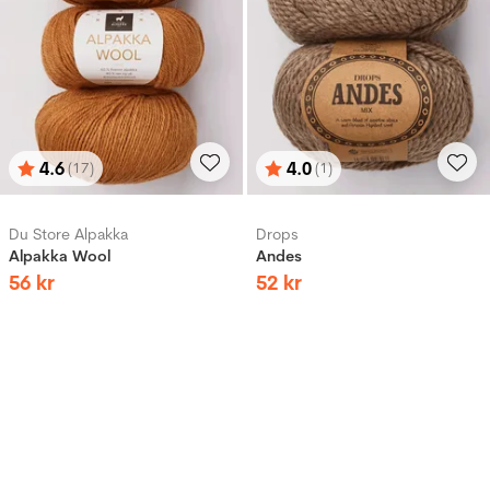
4.6
4.0
(17)
(1)
Betyg:
utav 5 stjärnor
Betyg:
utav 5 stjärnor
Du Store Alpakka
Drops
Alpakka Wool
Andes
56
kr
52
kr