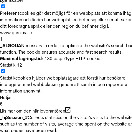
Egenskaper
1
Preferenscookies gör det möjligt för en webbplats att komma ihåg
information och ändra hur webbplatsen beter sig eller ser ut, sake
ditt föredragna språk eller den region du befinner dig i.
www.garnius.se
1
_ALGOLIA
Necessary in order to optimize the website's search-ba
function. The cookie ensures accurate and fast search results.
Maximal lagringstid
: 180 dagar
Typ
: HTTP-cookie
Statistik
12
Statistikcookies hjälper webbplatsägare att förstå hur besökare
interagerar med webbplatser genom att samla in och rapportera
information anonymt.
Hotjar
5
Läs mer om den här leverantören
_hjSession_#
Collects statistics on the visitor's visits to the websit
such as the number of visits, average time spent on the website a
what pages have been read.