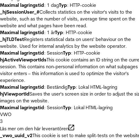
Maximal lagringstid
: 1 dag
Typ
: HTTP-cookie
_hjSessionUser_#
Collects statistics on the visitor's visits to the
website, such as the number of visits, average time spent on the
website and what pages have been read.
Maximal lagringstid
: 1 år
Typ
: HTTP-cookie
_hjTLDTest
Registers statistical data on users' behaviour on the
website. Used for internal analytics by the website operator.
Maximal lagringstid
: Session
Typ
: HTTP-cookie
hjActiveViewportIds
This cookie contains an ID string on the curr
session. This contains non-personal information on what subpages
visitor enters – this information is used to optimize the visitor's
experience.
Maximal lagringstid
: Beständig
Typ
: Lokal HTML-lagring
hjViewportId
Saves the user's screen size in order to adjust the si
images on the website.
Maximal lagringstid
: Session
Typ
: Lokal HTML-lagring
VWO
3
Läs mer om den här leverantören
_vwo_uuid_v2
This cookie is set to make split-tests on the websit