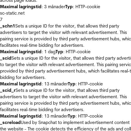
across page loads.
Maximal lagringstid
: 3 månader
Typ
: HTTP-cookie
sc-static.net
7
_schn1
Sets a unique ID for the visitor, that allows third party
advertisers to target the visitor with relevant advertisement. This
pairing service is provided by third party advertisement hubs, whi
facilitates real-time bidding for advertisers.
Maximal lagringstid
: 1 dag
Typ
: HTTP-cookie
_scid
Sets a unique ID for the visitor, that allows third party advert
to target the visitor with relevant advertisement. This pairing servic
provided by third party advertisement hubs, which facilitates real-
bidding for advertisers.
Maximal lagringstid
: 13 månader
Typ
: HTTP-cookie
_scid_r
Sets a unique ID for the visitor, that allows third party
advertisers to target the visitor with relevant advertisement. This
pairing service is provided by third party advertisement hubs, whi
facilitates real-time bidding for advertisers.
Maximal lagringstid
: 13 månader
Typ
: HTTP-cookie
_screload
Used by Snapchat to implement advertisement content
the website - The cookie detects the efficiency of the ads and col