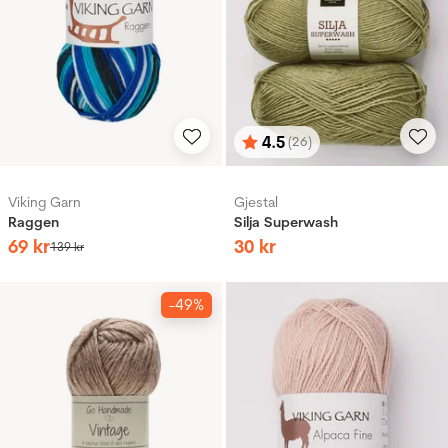
4.5
(26)
Betyg:
utav 5 stjärnor
Viking Garn
Gjestal
Raggen
Silja Superwash
69
kr
30
kr
139
kr
-49%