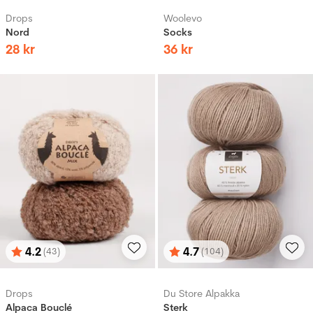
Drops
Woolevo
Nord
Socks
28
kr
36
kr
4.2
4.7
(43)
(104)
Betyg:
utav 5 stjärnor
Betyg:
utav 5 stjärnor
Drops
Du Store Alpakka
Alpaca Bouclé
Sterk