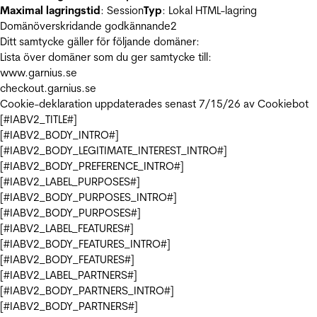
Maximal lagringstid
: Session
Typ
: Lokal HTML-lagring
Domänöverskridande godkännande
2
Ditt samtycke gäller för följande domäner:
Lista över domäner som du ger samtycke till:
www.garnius.se
checkout.garnius.se
Cookie-deklaration uppdaterades senast 7/15/26 av
Cookiebot
[#IABV2_TITLE#]
[#IABV2_BODY_INTRO#]
[#IABV2_BODY_LEGITIMATE_INTEREST_INTRO#]
[#IABV2_BODY_PREFERENCE_INTRO#]
[#IABV2_LABEL_PURPOSES#]
[#IABV2_BODY_PURPOSES_INTRO#]
[#IABV2_BODY_PURPOSES#]
[#IABV2_LABEL_FEATURES#]
[#IABV2_BODY_FEATURES_INTRO#]
[#IABV2_BODY_FEATURES#]
[#IABV2_LABEL_PARTNERS#]
[#IABV2_BODY_PARTNERS_INTRO#]
[#IABV2_BODY_PARTNERS#]