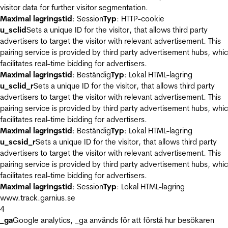
visitor data for further visitor segmentation.
Maximal lagringstid
: Session
Typ
: HTTP-cookie
u_sclid
Sets a unique ID for the visitor, that allows third party
advertisers to target the visitor with relevant advertisement. This
pairing service is provided by third party advertisement hubs, whi
facilitates real-time bidding for advertisers.
Maximal lagringstid
: Beständig
Typ
: Lokal HTML-lagring
u_sclid_r
Sets a unique ID for the visitor, that allows third party
advertisers to target the visitor with relevant advertisement. This
pairing service is provided by third party advertisement hubs, whi
facilitates real-time bidding for advertisers.
Maximal lagringstid
: Beständig
Typ
: Lokal HTML-lagring
u_scsid_r
Sets a unique ID for the visitor, that allows third party
advertisers to target the visitor with relevant advertisement. This
pairing service is provided by third party advertisement hubs, whi
facilitates real-time bidding for advertisers.
Maximal lagringstid
: Session
Typ
: Lokal HTML-lagring
www.track.garnius.se
4
_ga
Google analytics, _ga används för att förstå hur besökaren