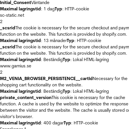
Initial_Consent
Väntande
Maximal lagringstid
: 1 dag
Typ
: HTTP-cookie
sc-static.net
2
_scsrid
The cookie is necessary for the secure checkout and pay
function on the website. This function is provided by shopify.com.
Maximal lagringstid
: 13 månader
Typ
: HTTP-cookie
_scsrid
The cookie is necessary for the secure checkout and pay
function on the website. This function is provided by shopify.com.
Maximal lagringstid
: Beständig
Typ
: Lokal HTML-lagring
www.garnius.se
2
M2_VENIA_BROWSER_PERSISTENCE__cartId
Necessary for the
shopping cart functionality on the website.
Maximal lagringstid
: Beständig
Typ
: Lokal HTML-lagring
private_content_version
This cookie is necessary for the cache
function. A cache is used by the website to optimize the response
between the visitor and the website. The cache is usually stored o
visitor’s browser.
Maximal lagringstid
: 400 dagar
Typ
: HTTP-cookie