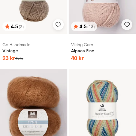
4.5
4.5
(2)
(18)
Betyg:
utav 5 stjärnor
Betyg:
utav 5 stjärnor
Go Handmade
Viking Garn
Vintage
Alpaca Fine
23
kr
40
kr
45
kr