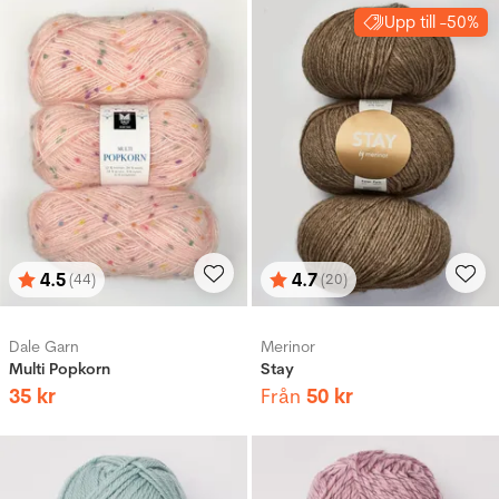
Upp till -50%
4.5
4.7
(44)
(20)
Betyg:
utav 5 stjärnor
Betyg:
utav 5 stjärnor
Dale Garn
Merinor
Multi Popkorn
Stay
35
kr
Från
50
kr