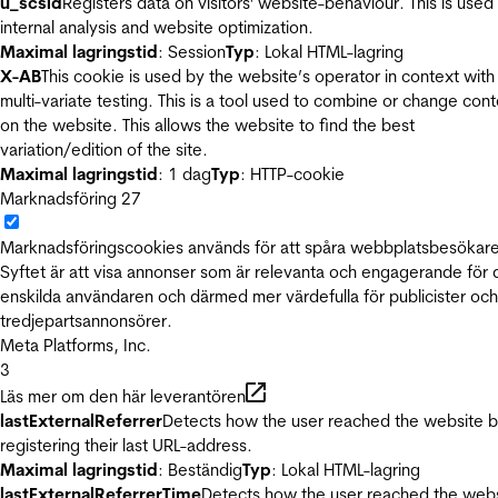
u_scsid
Registers data on visitors' website-behaviour. This is used 
internal analysis and website optimization.
Maximal lagringstid
: Session
Typ
: Lokal HTML-lagring
X-AB
This cookie is used by the website’s operator in context with
multi-variate testing. This is a tool used to combine or change con
on the website. This allows the website to find the best
variation/edition of the site.
Maximal lagringstid
: 1 dag
Typ
: HTTP-cookie
Marknadsföring
27
Marknadsföringscookies används för att spåra webbplatsbesökare
Syftet är att visa annonser som är relevanta och engagerande för
enskilda användaren och därmed mer värdefulla för publicister och
tredjepartsannonsörer.
Meta Platforms, Inc.
3
Läs mer om den här leverantören
lastExternalReferrer
Detects how the user reached the website 
registering their last URL-address.
Maximal lagringstid
: Beständig
Typ
: Lokal HTML-lagring
lastExternalReferrerTime
Detects how the user reached the web