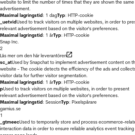
website to limit the number of times that they are shown the same
advertisement.
Maximal lagringstid
: 1 dag
Typ
: HTTP-cookie
_uetvid
Used to track visitors on multiple websites, in order to pre
relevant advertisement based on the visitor's preferences.
Maximal lagringstid
: 1 år
Typ
: HTTP-cookie
Snap Inc.
2
Läs mer om den här leverantören
sc_at
Used by Snapchat to implement advertisement content on t
website - The cookie detects the efficiency of the ads and collect
visitor data for further visitor segmentation.
Maximal lagringstid
: 1 år
Typ
: HTTP-cookie
p
Used to track visitors on multiple websites, in order to present
relevant advertisement based on the visitor's preferences.
Maximal lagringstid
: Session
Typ
: Pixelspårare
garnius.se
1
_gtmeec
Used to temporarily store and process ecommerce-relat
interaction data in order to ensure reliable analytics event tracking