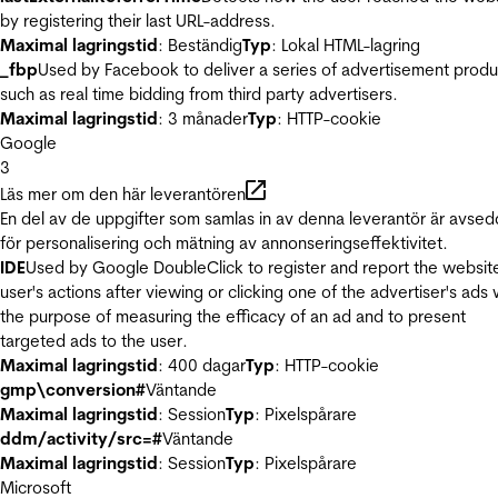
by registering their last URL-address.
Maximal lagringstid
: Beständig
Typ
: Lokal HTML-lagring
_fbp
Used by Facebook to deliver a series of advertisement produ
such as real time bidding from third party advertisers.
Maximal lagringstid
: 3 månader
Typ
: HTTP-cookie
Google
3
Läs mer om den här leverantören
En del av de uppgifter som samlas in av denna leverantör är avse
för personalisering och mätning av annonseringseffektivitet.
IDE
Used by Google DoubleClick to register and report the websit
user's actions after viewing or clicking one of the advertiser's ads 
the purpose of measuring the efficacy of an ad and to present
targeted ads to the user.
Maximal lagringstid
: 400 dagar
Typ
: HTTP-cookie
gmp\conversion#
Väntande
Maximal lagringstid
: Session
Typ
: Pixelspårare
ddm/activity/src=#
Väntande
Maximal lagringstid
: Session
Typ
: Pixelspårare
Microsoft