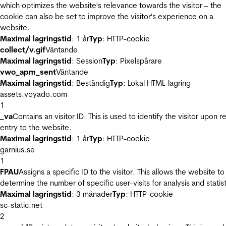
which optimizes the website's relevance towards the visitor – the
cookie can also be set to improve the visitor's experience on a
website.
Maximal lagringstid
: 1 år
Typ
: HTTP-cookie
collect/v.gif
Väntande
Maximal lagringstid
: Session
Typ
: Pixelspårare
vwo_apm_sent
Väntande
Maximal lagringstid
: Beständig
Typ
: Lokal HTML-lagring
assets.voyado.com
1
_va
Contains an visitor ID. This is used to identify the visitor upon r
entry to the website.
Maximal lagringstid
: 1 år
Typ
: HTTP-cookie
garnius.se
1
FPAU
Assigns a specific ID to the visitor. This allows the website to
determine the number of specific user-visits for analysis and statist
Maximal lagringstid
: 3 månader
Typ
: HTTP-cookie
sc-static.net
2