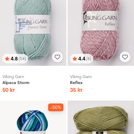
4.8
4.4
(54)
(8)
Betyg:
utav 5 stjärnor
Betyg:
utav 5 stjärnor
Viking Garn
Viking Garn
Alpaca Storm
Reflex
50
kr
35
kr
-50%