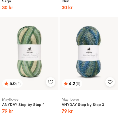
Saga
Idun
30
kr
30
kr
5.0
4.2
(4)
(5)
Betyg:
utav 5 stjärnor
Betyg:
utav 5 stjärnor
Mayflower
Mayflower
ANYDAY Step by Step 4
ANYDAY Step by Step 3
79
kr
79
kr