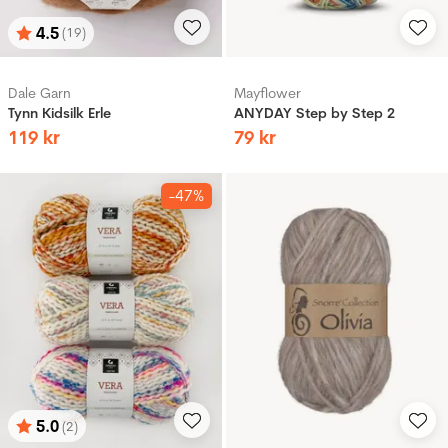
4.5
(19)
Betyg:
utav 5 stjärnor
Dale Garn
Mayflower
Tynn Kidsilk Erle
ANYDAY Step by Step 2
119
kr
79
kr
-47%
5.0
(2)
Betyg:
utav 5 stjärnor