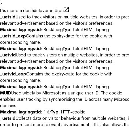
7
Läs mer om den här leverantören
_uetsid
Used to track visitors on multiple websites, in order to pre
relevant advertisement based on the visitor's preferences.
Maximal lagringstid
: Beständig
Typ
: Lokal HTML-lagring
_uetsid_exp
Contains the expiry-date for the cookie with
corresponding name.
Maximal lagringstid
: Beständig
Typ
: Lokal HTML-lagring
_uetvid
Used to track visitors on multiple websites, in order to pre
relevant advertisement based on the visitor's preferences.
Maximal lagringstid
: Beständig
Typ
: Lokal HTML-lagring
_uetvid_exp
Contains the expiry-date for the cookie with
corresponding name.
Maximal lagringstid
: Beständig
Typ
: Lokal HTML-lagring
MUID
Used widely by Microsoft as a unique user ID. The cookie
enables user tracking by synchronising the ID across many Microso
domains.
Maximal lagringstid
: 1 år
Typ
: HTTP-cookie
_uetsid
Collects data on visitor behaviour from multiple websites, 
order to present more relevant advertisement - This also allows th