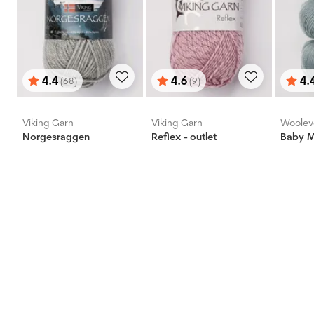
4.4
4.6
4.
(68)
(9)
Betyg:
utav 5 stjärnor
Betyg:
utav 5 stjärnor
Bety
utav 
Viking Garn
Viking Garn
Woolev
Norgesraggen
Reflex - outlet
Baby Me