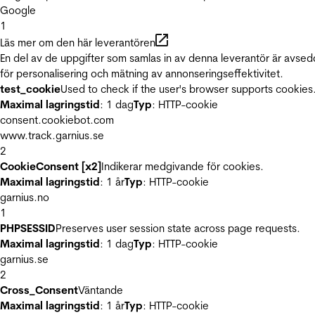
Google
1
Läs mer om den här leverantören
En del av de uppgifter som samlas in av denna leverantör är avse
för personalisering och mätning av annonseringseffektivitet.
test_cookie
Used to check if the user's browser supports cookies
Maximal lagringstid
: 1 dag
Typ
: HTTP-cookie
consent.cookiebot.com
www.track.garnius.se
2
CookieConsent [x2]
Indikerar medgivande för cookies.
Maximal lagringstid
: 1 år
Typ
: HTTP-cookie
garnius.no
1
PHPSESSID
Preserves user session state across page requests.
Maximal lagringstid
: 1 dag
Typ
: HTTP-cookie
garnius.se
2
Cross_Consent
Väntande
Maximal lagringstid
: 1 år
Typ
: HTTP-cookie