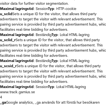
visitor data for further visitor segmentation.
Maximal lagringstid
: Session
Typ
: HTTP-cookie
u_sclid
Sets a unique ID for the visitor, that allows third party
advertisers to target the visitor with relevant advertisement. This
pairing service is provided by third party advertisement hubs, whi
facilitates real-time bidding for advertisers.
Maximal lagringstid
: Beständig
Typ
: Lokal HTML-lagring
u_sclid_r
Sets a unique ID for the visitor, that allows third party
advertisers to target the visitor with relevant advertisement. This
pairing service is provided by third party advertisement hubs, whi
facilitates real-time bidding for advertisers.
Maximal lagringstid
: Beständig
Typ
: Lokal HTML-lagring
u_scsid_r
Sets a unique ID for the visitor, that allows third party
advertisers to target the visitor with relevant advertisement. This
pairing service is provided by third party advertisement hubs, whi
facilitates real-time bidding for advertisers.
Maximal lagringstid
: Session
Typ
: Lokal HTML-lagring
www.track.garnius.se
4
_ga
Google analytics, _ga används för att förstå hur besökaren