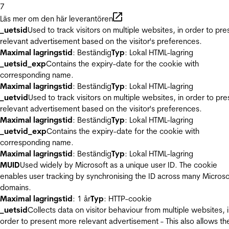
7
Läs mer om den här leverantören
_uetsid
Used to track visitors on multiple websites, in order to pre
relevant advertisement based on the visitor's preferences.
Maximal lagringstid
: Beständig
Typ
: Lokal HTML-lagring
_uetsid_exp
Contains the expiry-date for the cookie with
corresponding name.
Maximal lagringstid
: Beständig
Typ
: Lokal HTML-lagring
_uetvid
Used to track visitors on multiple websites, in order to pre
relevant advertisement based on the visitor's preferences.
Maximal lagringstid
: Beständig
Typ
: Lokal HTML-lagring
_uetvid_exp
Contains the expiry-date for the cookie with
corresponding name.
Maximal lagringstid
: Beständig
Typ
: Lokal HTML-lagring
MUID
Used widely by Microsoft as a unique user ID. The cookie
enables user tracking by synchronising the ID across many Microso
domains.
Maximal lagringstid
: 1 år
Typ
: HTTP-cookie
_uetsid
Collects data on visitor behaviour from multiple websites, 
order to present more relevant advertisement - This also allows th