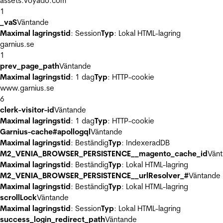
assets.voyado.com
1
_vaS
Väntande
Maximal lagringstid
: Session
Typ
: Lokal HTML-lagring
garnius.se
1
prev_page_path
Väntande
Maximal lagringstid
: 1 dag
Typ
: HTTP-cookie
www.garnius.se
6
clerk-visitor-id
Väntande
Maximal lagringstid
: 1 dag
Typ
: HTTP-cookie
Garnius-cache#apollogql
Väntande
Maximal lagringstid
: Beständig
Typ
: IndexeradDB
M2_VENIA_BROWSER_PERSISTENCE__magento_cache_id
Vän
Maximal lagringstid
: Beständig
Typ
: Lokal HTML-lagring
M2_VENIA_BROWSER_PERSISTENCE__urlResolver_#
Väntande
Maximal lagringstid
: Beständig
Typ
: Lokal HTML-lagring
scrollLock
Väntande
Maximal lagringstid
: Session
Typ
: Lokal HTML-lagring
success_login_redirect_path
Väntande