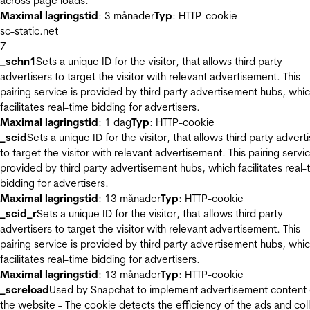
across page loads.
Maximal lagringstid
: 3 månader
Typ
: HTTP-cookie
sc-static.net
7
_schn1
Sets a unique ID for the visitor, that allows third party
advertisers to target the visitor with relevant advertisement. This
pairing service is provided by third party advertisement hubs, whi
facilitates real-time bidding for advertisers.
Maximal lagringstid
: 1 dag
Typ
: HTTP-cookie
_scid
Sets a unique ID for the visitor, that allows third party advert
to target the visitor with relevant advertisement. This pairing servic
provided by third party advertisement hubs, which facilitates real-
bidding for advertisers.
Maximal lagringstid
: 13 månader
Typ
: HTTP-cookie
_scid_r
Sets a unique ID for the visitor, that allows third party
advertisers to target the visitor with relevant advertisement. This
pairing service is provided by third party advertisement hubs, whi
facilitates real-time bidding for advertisers.
Maximal lagringstid
: 13 månader
Typ
: HTTP-cookie
_screload
Used by Snapchat to implement advertisement content
the website - The cookie detects the efficiency of the ads and col