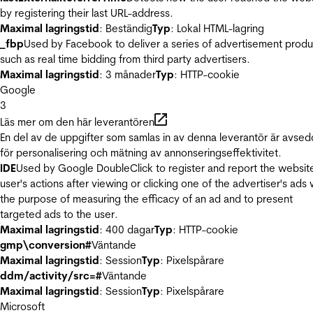
by registering their last URL-address.
Maximal lagringstid
: Beständig
Typ
: Lokal HTML-lagring
_fbp
Used by Facebook to deliver a series of advertisement produ
such as real time bidding from third party advertisers.
Maximal lagringstid
: 3 månader
Typ
: HTTP-cookie
Google
3
Läs mer om den här leverantören
En del av de uppgifter som samlas in av denna leverantör är avse
för personalisering och mätning av annonseringseffektivitet.
IDE
Used by Google DoubleClick to register and report the websit
user's actions after viewing or clicking one of the advertiser's ads 
the purpose of measuring the efficacy of an ad and to present
targeted ads to the user.
Maximal lagringstid
: 400 dagar
Typ
: HTTP-cookie
gmp\conversion#
Väntande
Maximal lagringstid
: Session
Typ
: Pixelspårare
ddm/activity/src=#
Väntande
Maximal lagringstid
: Session
Typ
: Pixelspårare
Microsoft