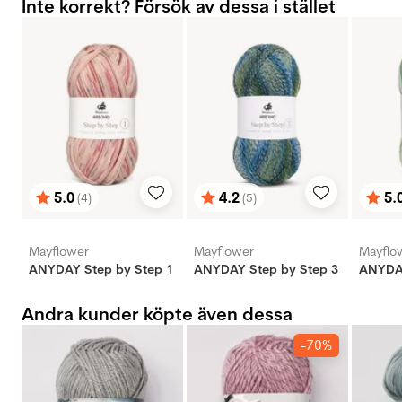
Inte korrekt? Försök av dessa i stället
5.0
4.2
5.
(4)
(5)
Betyg:
utav 5 stjärnor
Betyg:
utav 5 stjärnor
Bety
utav 
Mayflower
Mayflower
Mayflo
ANYDAY Step by Step 1
ANYDAY Step by Step 3
ANYDAY
Andra kunder köpte även dessa
-70%