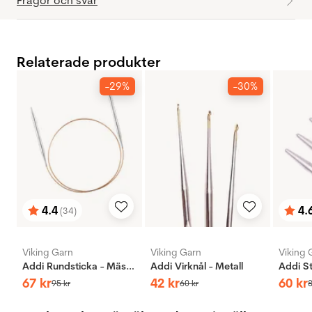
Frågor och svar
Relaterade produkter
-29%
-30%
4.4
4.
(34)
Betyg:
utav 5 stjärnor
Bety
utav 
Viking Garn
Viking Garn
Viking 
Addi Rundsticka - Mässing
Addi Virknål - Metall
67
kr
42
kr
60
kr
95
kr
60
kr