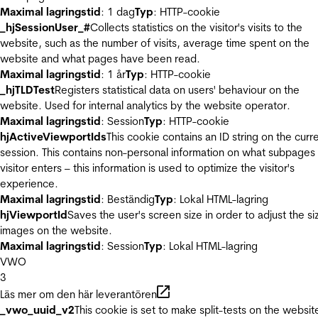
Maximal lagringstid
: 1 dag
Typ
: HTTP-cookie
_hjSessionUser_#
Collects statistics on the visitor's visits to the
website, such as the number of visits, average time spent on the
website and what pages have been read.
Maximal lagringstid
: 1 år
Typ
: HTTP-cookie
_hjTLDTest
Registers statistical data on users' behaviour on the
website. Used for internal analytics by the website operator.
Maximal lagringstid
: Session
Typ
: HTTP-cookie
hjActiveViewportIds
This cookie contains an ID string on the curr
session. This contains non-personal information on what subpages
visitor enters – this information is used to optimize the visitor's
experience.
Maximal lagringstid
: Beständig
Typ
: Lokal HTML-lagring
hjViewportId
Saves the user's screen size in order to adjust the si
images on the website.
Maximal lagringstid
: Session
Typ
: Lokal HTML-lagring
VWO
3
Läs mer om den här leverantören
_vwo_uuid_v2
This cookie is set to make split-tests on the websit