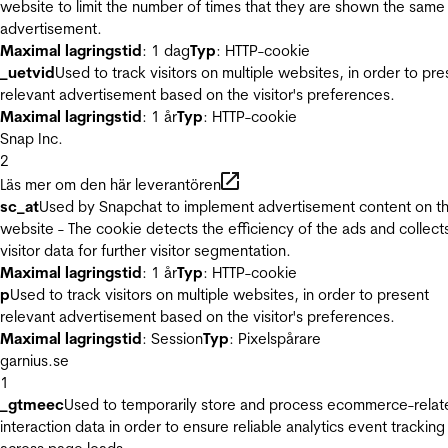
website to limit the number of times that they are shown the same
advertisement.
Maximal lagringstid
: 1 dag
Typ
: HTTP-cookie
_uetvid
Used to track visitors on multiple websites, in order to pre
relevant advertisement based on the visitor's preferences.
Maximal lagringstid
: 1 år
Typ
: HTTP-cookie
Snap Inc.
2
Läs mer om den här leverantören
sc_at
Used by Snapchat to implement advertisement content on t
website - The cookie detects the efficiency of the ads and collect
visitor data for further visitor segmentation.
Maximal lagringstid
: 1 år
Typ
: HTTP-cookie
p
Used to track visitors on multiple websites, in order to present
relevant advertisement based on the visitor's preferences.
Maximal lagringstid
: Session
Typ
: Pixelspårare
garnius.se
1
_gtmeec
Used to temporarily store and process ecommerce-relat
interaction data in order to ensure reliable analytics event tracking