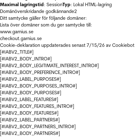
Maximal lagringstid
: Session
Typ
: Lokal HTML-lagring
Domänöverskridande godkännande
2
Ditt samtycke gäller för följande domäner:
Lista över domäner som du ger samtycke till:
www.garnius.se
checkout.garnius.se
Cookie-deklaration uppdaterades senast 7/15/26 av
Cookiebot
[#IABV2_TITLE#]
[#IABV2_BODY_INTRO#]
[#IABV2_BODY_LEGITIMATE_INTEREST_INTRO#]
[#IABV2_BODY_PREFERENCE_INTRO#]
[#IABV2_LABEL_PURPOSES#]
[#IABV2_BODY_PURPOSES_INTRO#]
[#IABV2_BODY_PURPOSES#]
[#IABV2_LABEL_FEATURES#]
[#IABV2_BODY_FEATURES_INTRO#]
[#IABV2_BODY_FEATURES#]
[#IABV2_LABEL_PARTNERS#]
[#IABV2_BODY_PARTNERS_INTRO#]
[#IABV2_BODY_PARTNERS#]