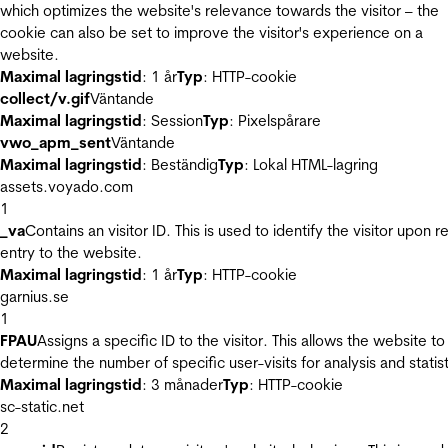
which optimizes the website's relevance towards the visitor – the
cookie can also be set to improve the visitor's experience on a
website.
Maximal lagringstid
: 1 år
Typ
: HTTP-cookie
collect/v.gif
Väntande
Maximal lagringstid
: Session
Typ
: Pixelspårare
vwo_apm_sent
Väntande
Maximal lagringstid
: Beständig
Typ
: Lokal HTML-lagring
assets.voyado.com
1
_va
Contains an visitor ID. This is used to identify the visitor upon r
entry to the website.
Maximal lagringstid
: 1 år
Typ
: HTTP-cookie
garnius.se
1
FPAU
Assigns a specific ID to the visitor. This allows the website to
determine the number of specific user-visits for analysis and statist
Maximal lagringstid
: 3 månader
Typ
: HTTP-cookie
sc-static.net
2