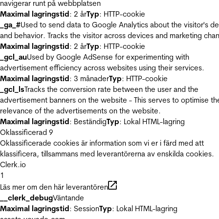
navigerar runt på webbplatsen
Maximal lagringstid
: 2 år
Typ
: HTTP-cookie
_ga_#
Used to send data to Google Analytics about the visitor's d
and behavior. Tracks the visitor across devices and marketing chan
Maximal lagringstid
: 2 år
Typ
: HTTP-cookie
_gcl_au
Used by Google AdSense for experimenting with
advertisement efficiency across websites using their services.
Maximal lagringstid
: 3 månader
Typ
: HTTP-cookie
_gcl_ls
Tracks the conversion rate between the user and the
advertisement banners on the website - This serves to optimise th
relevance of the advertisements on the website.
Maximal lagringstid
: Beständig
Typ
: Lokal HTML-lagring
Oklassificerad
9
Oklassificerade cookies är information som vi er i färd med att
klassificera, tillsammans med leverantörerna av enskilda cookies.
Clerk.io
1
Läs mer om den här leverantören
__clerk_debug
Väntande
Maximal lagringstid
: Session
Typ
: Lokal HTML-lagring