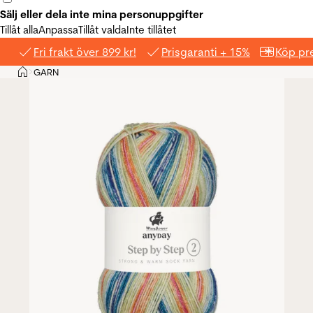
Sälj eller dela inte mina personuppgifter
Tillåt alla
Anpassa
Tillåt valda
Inte tillåtet
Fri frakt över 899 kr!
Prisgaranti + 15%
Köp pre
Hem
GARN
>