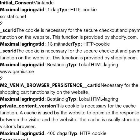
Initial_Consent
Väntande
Maximal lagringstid
: 1 dag
Typ
: HTTP-cookie
sc-static.net
2
_scsrid
The cookie is necessary for the secure checkout and pay
function on the website. This function is provided by shopify.com.
Maximal lagringstid
: 13 månader
Typ
: HTTP-cookie
_scsrid
The cookie is necessary for the secure checkout and pay
function on the website. This function is provided by shopify.com.
Maximal lagringstid
: Beständig
Typ
: Lokal HTML-lagring
www.garnius.se
2
M2_VENIA_BROWSER_PERSISTENCE__cartId
Necessary for the
shopping cart functionality on the website.
Maximal lagringstid
: Beständig
Typ
: Lokal HTML-lagring
private_content_version
This cookie is necessary for the cache
function. A cache is used by the website to optimize the response
between the visitor and the website. The cache is usually stored o
visitor’s browser.
Maximal lagringstid
: 400 dagar
Typ
: HTTP-cookie