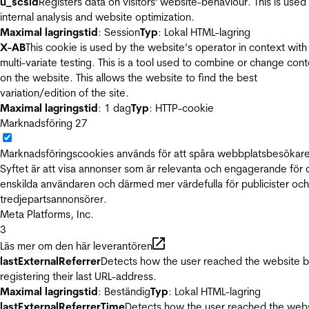
u_scsid
Registers data on visitors' website-behaviour. This is used 
internal analysis and website optimization.
Maximal lagringstid
: Session
Typ
: Lokal HTML-lagring
X-AB
This cookie is used by the website’s operator in context with
multi-variate testing. This is a tool used to combine or change con
on the website. This allows the website to find the best
variation/edition of the site.
Maximal lagringstid
: 1 dag
Typ
: HTTP-cookie
Marknadsföring
27
Marknadsföringscookies används för att spåra webbplatsbesökare
Syftet är att visa annonser som är relevanta och engagerande för
enskilda användaren och därmed mer värdefulla för publicister och
tredjepartsannonsörer.
Meta Platforms, Inc.
3
Läs mer om den här leverantören
lastExternalReferrer
Detects how the user reached the website 
registering their last URL-address.
Maximal lagringstid
: Beständig
Typ
: Lokal HTML-lagring
lastExternalReferrerTime
Detects how the user reached the web