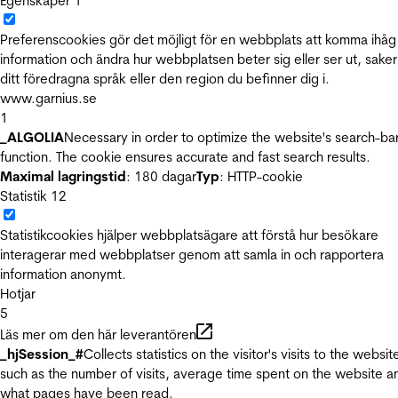
Egenskaper
1
Preferenscookies gör det möjligt för en webbplats att komma ihåg
information och ändra hur webbplatsen beter sig eller ser ut, sake
ditt föredragna språk eller den region du befinner dig i.
www.garnius.se
1
_ALGOLIA
Necessary in order to optimize the website's search-ba
function. The cookie ensures accurate and fast search results.
Maximal lagringstid
: 180 dagar
Typ
: HTTP-cookie
Statistik
12
Statistikcookies hjälper webbplatsägare att förstå hur besökare
interagerar med webbplatser genom att samla in och rapportera
information anonymt.
Hotjar
5
Läs mer om den här leverantören
_hjSession_#
Collects statistics on the visitor's visits to the websit
such as the number of visits, average time spent on the website a
what pages have been read.