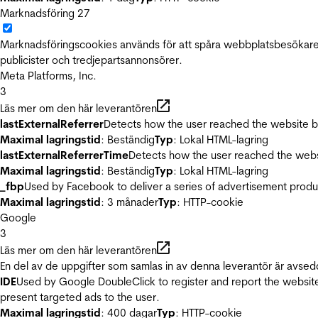
Marknadsföring
27
Marknadsföringscookies används för att spåra webbplatsbesökare.
publicister och tredjepartsannonsörer.
Meta Platforms, Inc.
3
Läs mer om den här leverantören
lastExternalReferrer
Detects how the user reached the website by 
Maximal lagringstid
: Beständig
Typ
: Lokal HTML-lagring
lastExternalReferrerTime
Detects how the user reached the websi
Maximal lagringstid
: Beständig
Typ
: Lokal HTML-lagring
_fbp
Used by Facebook to deliver a series of advertisement product
Maximal lagringstid
: 3 månader
Typ
: HTTP-cookie
Google
3
Läs mer om den här leverantören
En del av de uppgifter som samlas in av denna leverantör är avsed
IDE
Used by Google DoubleClick to register and report the website u
present targeted ads to the user.
Maximal lagringstid
: 400 dagar
Typ
: HTTP-cookie