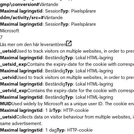
gmp\conversion#
Väntande
Maximal lagringstid
: Session
Typ
: Pixelspårare
ddm/activity/src=#
Väntande
Maximal lagringstid
: Session
Typ
: Pixelspårare
Microsoft
7
Läs mer om den här leverantören
_uetsid
Used to track visitors on multiple websites, in order to pr
Maximal lagringstid
: Beständig
Typ
: Lokal HTML-lagring
_uetsid_exp
Contains the expiry-date for the cookie with corres
Maximal lagringstid
: Beständig
Typ
: Lokal HTML-lagring
_uetvid
Used to track visitors on multiple websites, in order to pr
Maximal lagringstid
: Beständig
Typ
: Lokal HTML-lagring
_uetvid_exp
Contains the expiry-date for the cookie with corres
Maximal lagringstid
: Beständig
Typ
: Lokal HTML-lagring
MUID
Used widely by Microsoft as a unique user ID. The cookie en
Maximal lagringstid
: 1 år
Typ
: HTTP-cookie
_uetsid
Collects data on visitor behaviour from multiple websites, 
same advertisement.
Maximal lagringstid
: 1 dag
Typ
: HTTP-cookie