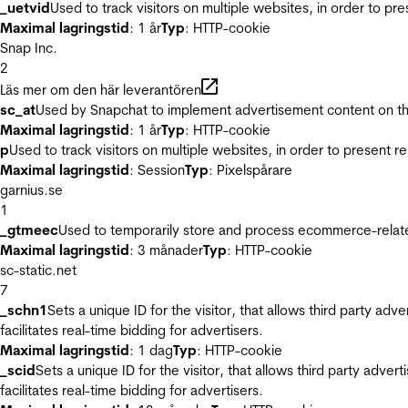
_uetvid
Used to track visitors on multiple websites, in order to pr
Maximal lagringstid
: 1 år
Typ
: HTTP-cookie
Snap Inc.
2
Läs mer om den här leverantören
sc_at
Used by Snapchat to implement advertisement content on the w
Maximal lagringstid
: 1 år
Typ
: HTTP-cookie
p
Used to track visitors on multiple websites, in order to present 
Maximal lagringstid
: Session
Typ
: Pixelspårare
garnius.se
1
_gtmeec
Used to temporarily store and process ecommerce-related 
Maximal lagringstid
: 3 månader
Typ
: HTTP-cookie
sc-static.net
7
_schn1
Sets a unique ID for the visitor, that allows third party adv
facilitates real-time bidding for advertisers.
Maximal lagringstid
: 1 dag
Typ
: HTTP-cookie
_scid
Sets a unique ID for the visitor, that allows third party adver
facilitates real-time bidding for advertisers.