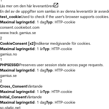
1
Läs mer om den här leverantören
En del av de uppgifter som samlas in av denna leverantör är avsed
test_cookie
Used to check if the user's browser supports cookies
Maximal lagringstid
: 1 dag
Typ
: HTTP-cookie
consent.cookiebot.com
www.track.garnius.se
2
CookieConsent [x2]
Indikerar medgivande för cookies.
Maximal lagringstid
: 1 år
Typ
: HTTP-cookie
garnius.no
1
PHPSESSID
Preserves user session state across page requests.
Maximal lagringstid
: 1 dag
Typ
: HTTP-cookie
garnius.se
2
Cross_Consent
Väntande
Maximal lagringstid
: 1 år
Typ
: HTTP-cookie
Initial_Consent
Väntande
Maximal lagringstid
: 1 dag
Typ
: HTTP-cookie
sc-static.net