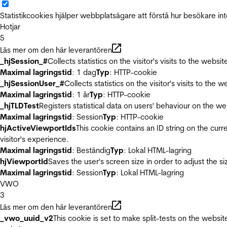
Statistikcookies hjälper webbplatsägare att förstå hur besökare 
Hotjar
5
Läs mer om den här leverantören
_hjSession_#
Collects statistics on the visitor's visits to the we
Maximal lagringstid
: 1 dag
Typ
: HTTP-cookie
_hjSessionUser_#
Collects statistics on the visitor's visits to t
Maximal lagringstid
: 1 år
Typ
: HTTP-cookie
_hjTLDTest
Registers statistical data on users' behaviour on the we
Maximal lagringstid
: Session
Typ
: HTTP-cookie
hjActiveViewportIds
This cookie contains an ID string on the curr
visitor's experience.
Maximal lagringstid
: Beständig
Typ
: Lokal HTML-lagring
hjViewportId
Saves the user's screen size in order to adjust the s
Maximal lagringstid
: Session
Typ
: Lokal HTML-lagring
VWO
3
Läs mer om den här leverantören
_vwo_uuid_v2
This cookie is set to make split-tests on the websi