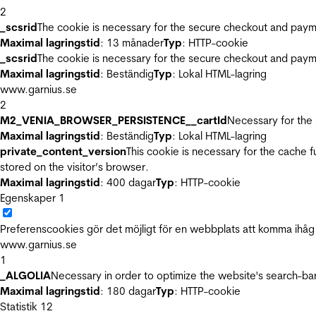
2
_scsrid
The cookie is necessary for the secure checkout and payme
Maximal lagringstid
: 13 månader
Typ
: HTTP-cookie
_scsrid
The cookie is necessary for the secure checkout and payme
Maximal lagringstid
: Beständig
Typ
: Lokal HTML-lagring
www.garnius.se
2
M2_VENIA_BROWSER_PERSISTENCE__cartId
Necessary for the 
Maximal lagringstid
: Beständig
Typ
: Lokal HTML-lagring
private_content_version
This cookie is necessary for the cache 
stored on the visitor’s browser.
Maximal lagringstid
: 400 dagar
Typ
: HTTP-cookie
Egenskaper
1
Preferenscookies gör det möjligt för en webbplats att komma ihåg i
www.garnius.se
1
_ALGOLIA
Necessary in order to optimize the website's search-bar
Maximal lagringstid
: 180 dagar
Typ
: HTTP-cookie
Statistik
12