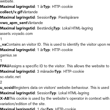
website.
Maximal lagringstid
: 1 år
Typ
: HTTP-cookie
collect/v.gif
Väntande
Maximal lagringstid
: Session
Typ
: Pixelspårare
vwo_apm_sent
Väntande
Maximal lagringstid
: Beständig
Typ
: Lokal HTML-lagring
assets.voyado.com
1
_va
Contains an visitor ID. This is used to identify the visitor upon 
Maximal lagringstid
: 1 år
Typ
: HTTP-cookie
garnius.se
1
FPAU
Assigns a specific ID to the visitor. This allows the website to
Maximal lagringstid
: 3 månader
Typ
: HTTP-cookie
sc-static.net
2
u_scsid
Registers data on visitors' website-behaviour. This is used 
Maximal lagringstid
: Session
Typ
: Lokal HTML-lagring
X-AB
This cookie is used by the website’s operator in context with 
variation/edition of the site.
Maximal lagringstid
: 1 dag
Typ
: HTTP-cookie