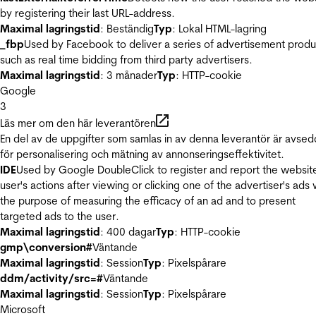
by registering their last URL-address.
Maximal lagringstid
: Beständig
Typ
: Lokal HTML-lagring
_fbp
Used by Facebook to deliver a series of advertisement produ
such as real time bidding from third party advertisers.
Maximal lagringstid
: 3 månader
Typ
: HTTP-cookie
Google
3
Läs mer om den här leverantören
En del av de uppgifter som samlas in av denna leverantör är avse
för personalisering och mätning av annonseringseffektivitet.
IDE
Used by Google DoubleClick to register and report the websit
user's actions after viewing or clicking one of the advertiser's ads 
the purpose of measuring the efficacy of an ad and to present
targeted ads to the user.
Maximal lagringstid
: 400 dagar
Typ
: HTTP-cookie
gmp\conversion#
Väntande
Maximal lagringstid
: Session
Typ
: Pixelspårare
ddm/activity/src=#
Väntande
Maximal lagringstid
: Session
Typ
: Pixelspårare
Microsoft