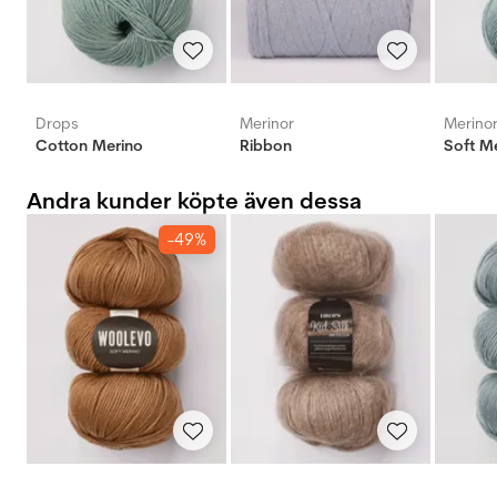
Drops
Merinor
Merino
Cotton Merino
Ribbon
Soft M
Andra kunder köpte även dessa
-49%