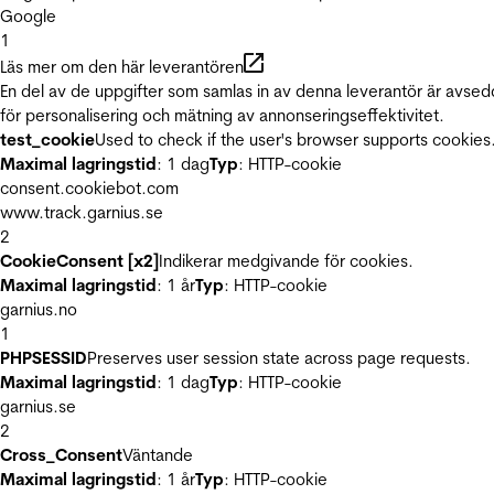
Google
1
Läs mer om den här leverantören
En del av de uppgifter som samlas in av denna leverantör är avse
för personalisering och mätning av annonseringseffektivitet.
test_cookie
Used to check if the user's browser supports cookies
Maximal lagringstid
: 1 dag
Typ
: HTTP-cookie
consent.cookiebot.com
www.track.garnius.se
2
CookieConsent [x2]
Indikerar medgivande för cookies.
Maximal lagringstid
: 1 år
Typ
: HTTP-cookie
garnius.no
1
PHPSESSID
Preserves user session state across page requests.
Maximal lagringstid
: 1 dag
Typ
: HTTP-cookie
garnius.se
2
Cross_Consent
Väntande
Maximal lagringstid
: 1 år
Typ
: HTTP-cookie