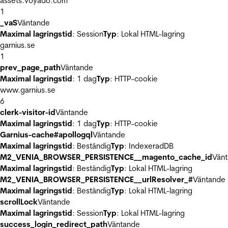
assets.voyado.com
1
_vaS
Väntande
Maximal lagringstid
: Session
Typ
: Lokal HTML-lagring
garnius.se
1
prev_page_path
Väntande
Maximal lagringstid
: 1 dag
Typ
: HTTP-cookie
www.garnius.se
6
clerk-visitor-id
Väntande
Maximal lagringstid
: 1 dag
Typ
: HTTP-cookie
Garnius-cache#apollogql
Väntande
Maximal lagringstid
: Beständig
Typ
: IndexeradDB
M2_VENIA_BROWSER_PERSISTENCE__magento_cache_id
Vän
Maximal lagringstid
: Beständig
Typ
: Lokal HTML-lagring
M2_VENIA_BROWSER_PERSISTENCE__urlResolver_#
Väntande
Maximal lagringstid
: Beständig
Typ
: Lokal HTML-lagring
scrollLock
Väntande
Maximal lagringstid
: Session
Typ
: Lokal HTML-lagring
success_login_redirect_path
Väntande