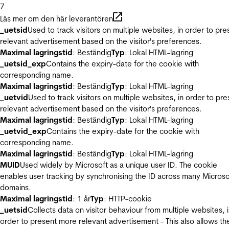
7
Läs mer om den här leverantören
_uetsid
Used to track visitors on multiple websites, in order to pre
relevant advertisement based on the visitor's preferences.
Maximal lagringstid
: Beständig
Typ
: Lokal HTML-lagring
_uetsid_exp
Contains the expiry-date for the cookie with
corresponding name.
Maximal lagringstid
: Beständig
Typ
: Lokal HTML-lagring
_uetvid
Used to track visitors on multiple websites, in order to pre
relevant advertisement based on the visitor's preferences.
Maximal lagringstid
: Beständig
Typ
: Lokal HTML-lagring
_uetvid_exp
Contains the expiry-date for the cookie with
corresponding name.
Maximal lagringstid
: Beständig
Typ
: Lokal HTML-lagring
MUID
Used widely by Microsoft as a unique user ID. The cookie
enables user tracking by synchronising the ID across many Microso
domains.
Maximal lagringstid
: 1 år
Typ
: HTTP-cookie
_uetsid
Collects data on visitor behaviour from multiple websites, 
order to present more relevant advertisement - This also allows th