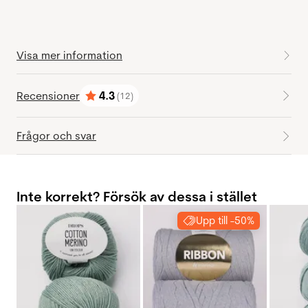
Visa mer information
Recensioner
4.3
(12)
Betyg:
utav 5 stjärnor
Frågor och svar
Inte korrekt? Försök av dessa i stället
Upp till -50%