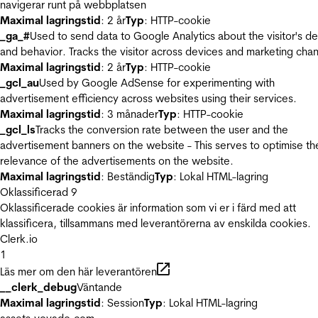
navigerar runt på webbplatsen
Maximal lagringstid
: 2 år
Typ
: HTTP-cookie
_ga_#
Used to send data to Google Analytics about the visitor's d
and behavior. Tracks the visitor across devices and marketing chan
Maximal lagringstid
: 2 år
Typ
: HTTP-cookie
_gcl_au
Used by Google AdSense for experimenting with
advertisement efficiency across websites using their services.
Maximal lagringstid
: 3 månader
Typ
: HTTP-cookie
_gcl_ls
Tracks the conversion rate between the user and the
advertisement banners on the website - This serves to optimise th
relevance of the advertisements on the website.
Maximal lagringstid
: Beständig
Typ
: Lokal HTML-lagring
Oklassificerad
9
Oklassificerade cookies är information som vi er i färd med att
klassificera, tillsammans med leverantörerna av enskilda cookies.
Clerk.io
1
Läs mer om den här leverantören
__clerk_debug
Väntande
Maximal lagringstid
: Session
Typ
: Lokal HTML-lagring