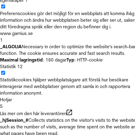
Egenskaper
1
Preferenscookies gör det möjligt för en webbplats att komma ihåg
information och ändra hur webbplatsen beter sig eller ser ut, sake
ditt föredragna språk eller den region du befinner dig i.
www.garnius.se
1
_ALGOLIA
Necessary in order to optimize the website's search-ba
function. The cookie ensures accurate and fast search results.
Maximal lagringstid
: 180 dagar
Typ
: HTTP-cookie
Statistik
12
Statistikcookies hjälper webbplatsägare att förstå hur besökare
interagerar med webbplatser genom att samla in och rapportera
information anonymt.
Hotjar
5
Läs mer om den här leverantören
_hjSession_#
Collects statistics on the visitor's visits to the websit
such as the number of visits, average time spent on the website a
what pages have been read.