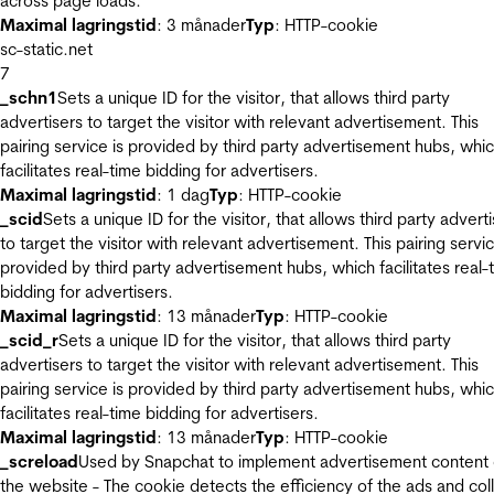
across page loads.
Maximal lagringstid
: 3 månader
Typ
: HTTP-cookie
sc-static.net
7
_schn1
Sets a unique ID for the visitor, that allows third party
advertisers to target the visitor with relevant advertisement. This
pairing service is provided by third party advertisement hubs, whi
facilitates real-time bidding for advertisers.
Maximal lagringstid
: 1 dag
Typ
: HTTP-cookie
_scid
Sets a unique ID for the visitor, that allows third party advert
to target the visitor with relevant advertisement. This pairing servic
provided by third party advertisement hubs, which facilitates real-
bidding for advertisers.
Maximal lagringstid
: 13 månader
Typ
: HTTP-cookie
_scid_r
Sets a unique ID for the visitor, that allows third party
advertisers to target the visitor with relevant advertisement. This
pairing service is provided by third party advertisement hubs, whi
facilitates real-time bidding for advertisers.
Maximal lagringstid
: 13 månader
Typ
: HTTP-cookie
_screload
Used by Snapchat to implement advertisement content
the website - The cookie detects the efficiency of the ads and col