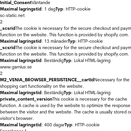
Initial_Consent
Väntande
Maximal lagringstid
: 1 dag
Typ
: HTTP-cookie
sc-static.net
2
_scsrid
The cookie is necessary for the secure checkout and pay
function on the website. This function is provided by shopify.com.
Maximal lagringstid
: 13 månader
Typ
: HTTP-cookie
_scsrid
The cookie is necessary for the secure checkout and pay
function on the website. This function is provided by shopify.com.
Maximal lagringstid
: Beständig
Typ
: Lokal HTML-lagring
www.garnius.se
2
M2_VENIA_BROWSER_PERSISTENCE__cartId
Necessary for the
shopping cart functionality on the website.
Maximal lagringstid
: Beständig
Typ
: Lokal HTML-lagring
private_content_version
This cookie is necessary for the cache
function. A cache is used by the website to optimize the response
between the visitor and the website. The cache is usually stored o
visitor’s browser.
Maximal lagringstid
: 400 dagar
Typ
: HTTP-cookie