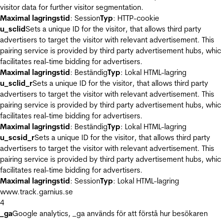
visitor data for further visitor segmentation.
Maximal lagringstid
: Session
Typ
: HTTP-cookie
u_sclid
Sets a unique ID for the visitor, that allows third party
advertisers to target the visitor with relevant advertisement. This
pairing service is provided by third party advertisement hubs, whi
facilitates real-time bidding for advertisers.
Maximal lagringstid
: Beständig
Typ
: Lokal HTML-lagring
u_sclid_r
Sets a unique ID for the visitor, that allows third party
advertisers to target the visitor with relevant advertisement. This
pairing service is provided by third party advertisement hubs, whi
facilitates real-time bidding for advertisers.
Maximal lagringstid
: Beständig
Typ
: Lokal HTML-lagring
u_scsid_r
Sets a unique ID for the visitor, that allows third party
advertisers to target the visitor with relevant advertisement. This
pairing service is provided by third party advertisement hubs, whi
facilitates real-time bidding for advertisers.
Maximal lagringstid
: Session
Typ
: Lokal HTML-lagring
www.track.garnius.se
4
_ga
Google analytics, _ga används för att förstå hur besökaren