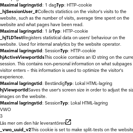
Maximal lagringstid
: 1 dag
Typ
: HTTP-cookie
_hjSessionUser_#
Collects statistics on the visitor's visits to the
website, such as the number of visits, average time spent on the
website and what pages have been read.
Maximal lagringstid
: 1 år
Typ
: HTTP-cookie
_hjTLDTest
Registers statistical data on users' behaviour on the
website. Used for internal analytics by the website operator.
Maximal lagringstid
: Session
Typ
: HTTP-cookie
hjActiveViewportIds
This cookie contains an ID string on the curr
session. This contains non-personal information on what subpages
visitor enters – this information is used to optimize the visitor's
experience.
Maximal lagringstid
: Beständig
Typ
: Lokal HTML-lagring
hjViewportId
Saves the user's screen size in order to adjust the si
images on the website.
Maximal lagringstid
: Session
Typ
: Lokal HTML-lagring
VWO
3
Läs mer om den här leverantören
_vwo_uuid_v2
This cookie is set to make split-tests on the websit