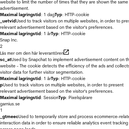
website to limit the number of times that they are shown the same
advertisement.
Maximal lagringstid
: 1 dag
Typ
: HTTP-cookie
_uetvid
Used to track visitors on multiple websites, in order to pre
relevant advertisement based on the visitor's preferences.
Maximal lagringstid
: 1 år
Typ
: HTTP-cookie
Snap Inc.
2
Läs mer om den här leverantören
sc_at
Used by Snapchat to implement advertisement content on t
website - The cookie detects the efficiency of the ads and collect
visitor data for further visitor segmentation.
Maximal lagringstid
: 1 år
Typ
: HTTP-cookie
p
Used to track visitors on multiple websites, in order to present
relevant advertisement based on the visitor's preferences.
Maximal lagringstid
: Session
Typ
: Pixelspårare
garnius.se
1
_gtmeec
Used to temporarily store and process ecommerce-relat
interaction data in order to ensure reliable analytics event tracking