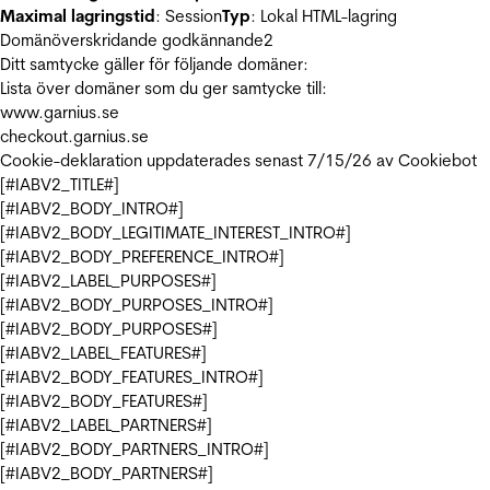
Maximal lagringstid
: Session
Typ
: Lokal HTML-lagring
Domänöverskridande godkännande
2
Ditt samtycke gäller för följande domäner:
Lista över domäner som du ger samtycke till:
www.garnius.se
checkout.garnius.se
Cookie-deklaration uppdaterades senast 7/15/26 av
Cookiebot
[#IABV2_TITLE#]
[#IABV2_BODY_INTRO#]
[#IABV2_BODY_LEGITIMATE_INTEREST_INTRO#]
[#IABV2_BODY_PREFERENCE_INTRO#]
[#IABV2_LABEL_PURPOSES#]
[#IABV2_BODY_PURPOSES_INTRO#]
[#IABV2_BODY_PURPOSES#]
[#IABV2_LABEL_FEATURES#]
[#IABV2_BODY_FEATURES_INTRO#]
[#IABV2_BODY_FEATURES#]
[#IABV2_LABEL_PARTNERS#]
[#IABV2_BODY_PARTNERS_INTRO#]
[#IABV2_BODY_PARTNERS#]