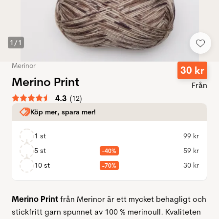
1
/
1
Merinor
30
kr
Merino Print
Från
Snittbetyg:
4.3
(
röster:
12
)
Köp mer, spara mer!
1 st
99
kr
5 st
59
kr
-40%
10 st
30
kr
-70%
Merino Print
från Merinor är ett mycket behagligt och
stickfritt garn spunnet av 100 % merinoull. Kvaliteten