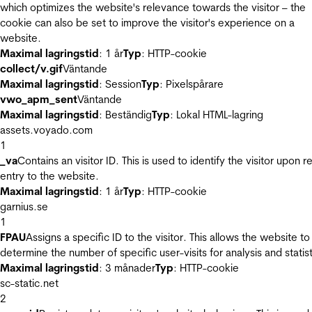
which optimizes the website's relevance towards the visitor – the
cookie can also be set to improve the visitor's experience on a
website.
Maximal lagringstid
: 1 år
Typ
: HTTP-cookie
collect/v.gif
Väntande
Maximal lagringstid
: Session
Typ
: Pixelspårare
vwo_apm_sent
Väntande
Maximal lagringstid
: Beständig
Typ
: Lokal HTML-lagring
assets.voyado.com
1
_va
Contains an visitor ID. This is used to identify the visitor upon r
entry to the website.
Maximal lagringstid
: 1 år
Typ
: HTTP-cookie
garnius.se
1
FPAU
Assigns a specific ID to the visitor. This allows the website to
determine the number of specific user-visits for analysis and statist
Maximal lagringstid
: 3 månader
Typ
: HTTP-cookie
sc-static.net
2