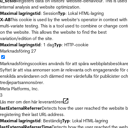
u_scsid
Registers data on visitors' website-behaviour. This is used 
internal analysis and website optimization.
Maximal lagringstid
: Session
Typ
: Lokal HTML-lagring
X-AB
This cookie is used by the website’s operator in context with
multi-variate testing. This is a tool used to combine or change con
on the website. This allows the website to find the best
variation/edition of the site.
Maximal lagringstid
: 1 dag
Typ
: HTTP-cookie
Marknadsföring
27
Marknadsföringscookies används för att spåra webbplatsbesökare
Syftet är att visa annonser som är relevanta och engagerande för
enskilda användaren och därmed mer värdefulla för publicister och
tredjepartsannonsörer.
Meta Platforms, Inc.
3
Läs mer om den här leverantören
lastExternalReferrer
Detects how the user reached the website 
registering their last URL-address.
Maximal lagringstid
: Beständig
Typ
: Lokal HTML-lagring
lastExternalReferrerTime
Detects how the user reached the web