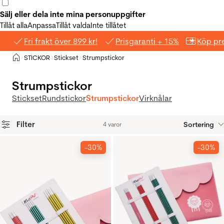
Sälj eller dela inte mina personuppgifter
Tillåt alla
Anpassa
Tillåt valda
Inte tillåtet
Fri frakt över 899 kr!
Prisgaranti + 15%
Köp pre
Hem
STICKOR
Stickset
Strumpstickor
>
>
>
Strumpstickor
Stickset
Rundstickor
Strumpstickor
Virknålar
Filter
Sortering
4 varor
Produkter
-30%
-30%