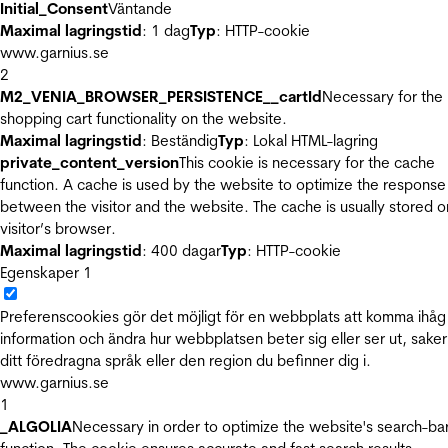
Initial_Consent
Väntande
Maximal lagringstid
: 1 dag
Typ
: HTTP-cookie
www.garnius.se
2
M2_VENIA_BROWSER_PERSISTENCE__cartId
Necessary for the
shopping cart functionality on the website.
Maximal lagringstid
: Beständig
Typ
: Lokal HTML-lagring
private_content_version
This cookie is necessary for the cache
function. A cache is used by the website to optimize the response
between the visitor and the website. The cache is usually stored o
visitor’s browser.
Maximal lagringstid
: 400 dagar
Typ
: HTTP-cookie
Egenskaper
1
Preferenscookies gör det möjligt för en webbplats att komma ihåg
information och ändra hur webbplatsen beter sig eller ser ut, sake
ditt föredragna språk eller den region du befinner dig i.
www.garnius.se
1
_ALGOLIA
Necessary in order to optimize the website's search-ba