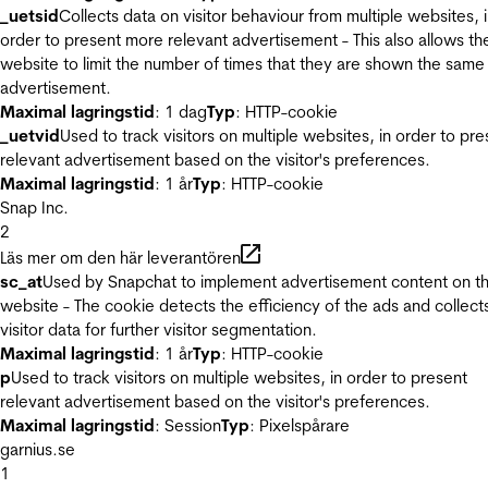
_uetsid
Collects data on visitor behaviour from multiple websites, 
order to present more relevant advertisement - This also allows th
website to limit the number of times that they are shown the same
advertisement.
Maximal lagringstid
: 1 dag
Typ
: HTTP-cookie
_uetvid
Used to track visitors on multiple websites, in order to pre
relevant advertisement based on the visitor's preferences.
Maximal lagringstid
: 1 år
Typ
: HTTP-cookie
Snap Inc.
2
Läs mer om den här leverantören
sc_at
Used by Snapchat to implement advertisement content on t
website - The cookie detects the efficiency of the ads and collect
visitor data for further visitor segmentation.
Maximal lagringstid
: 1 år
Typ
: HTTP-cookie
p
Used to track visitors on multiple websites, in order to present
relevant advertisement based on the visitor's preferences.
Maximal lagringstid
: Session
Typ
: Pixelspårare
garnius.se
1