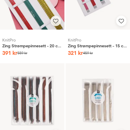
KnitPro
KnitPro
Zing Strømpepinnesett - 20 cm, 2.5 - 5.0 mm
Zing Strømpepinnesett - 15 cm, 2.0 - 4.0 mm
391
kr
321
kr
559
kr
459
kr