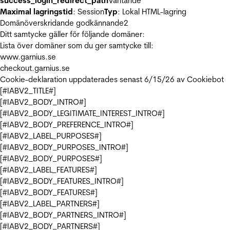
success_login_redirect_path
Väntande
Maximal lagringstid
: Session
Typ
: Lokal HTML-lagring
Domänöverskridande godkännande
2
Ditt samtycke gäller för följande domäner:
Lista över domäner som du ger samtycke till:
www.garnius.se
checkout.garnius.se
Cookie-deklaration uppdaterades senast 6/15/26 av
Cookiebot
[#IABV2_TITLE#]
[#IABV2_BODY_INTRO#]
[#IABV2_BODY_LEGITIMATE_INTEREST_INTRO#]
[#IABV2_BODY_PREFERENCE_INTRO#]
[#IABV2_LABEL_PURPOSES#]
[#IABV2_BODY_PURPOSES_INTRO#]
[#IABV2_BODY_PURPOSES#]
[#IABV2_LABEL_FEATURES#]
[#IABV2_BODY_FEATURES_INTRO#]
[#IABV2_BODY_FEATURES#]
[#IABV2_LABEL_PARTNERS#]
[#IABV2_BODY_PARTNERS_INTRO#]
[#IABV2_BODY_PARTNERS#]