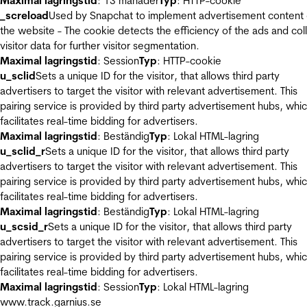
Maximal lagringstid
: 13 månader
Typ
: HTTP-cookie
_screload
Used by Snapchat to implement advertisement content
the website - The cookie detects the efficiency of the ads and col
visitor data for further visitor segmentation.
Maximal lagringstid
: Session
Typ
: HTTP-cookie
u_sclid
Sets a unique ID for the visitor, that allows third party
advertisers to target the visitor with relevant advertisement. This
pairing service is provided by third party advertisement hubs, whi
facilitates real-time bidding for advertisers.
Maximal lagringstid
: Beständig
Typ
: Lokal HTML-lagring
u_sclid_r
Sets a unique ID for the visitor, that allows third party
advertisers to target the visitor with relevant advertisement. This
pairing service is provided by third party advertisement hubs, whi
facilitates real-time bidding for advertisers.
Maximal lagringstid
: Beständig
Typ
: Lokal HTML-lagring
u_scsid_r
Sets a unique ID for the visitor, that allows third party
advertisers to target the visitor with relevant advertisement. This
pairing service is provided by third party advertisement hubs, whi
facilitates real-time bidding for advertisers.
Maximal lagringstid
: Session
Typ
: Lokal HTML-lagring
www.track.garnius.se