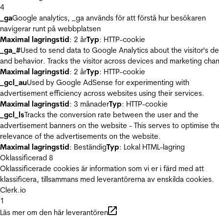
4
_ga
Google analytics, _ga används för att förstå hur besökaren
navigerar runt på webbplatsen
Maximal lagringstid
: 2 år
Typ
: HTTP-cookie
_ga_#
Used to send data to Google Analytics about the visitor's d
and behavior. Tracks the visitor across devices and marketing chan
Maximal lagringstid
: 2 år
Typ
: HTTP-cookie
_gcl_au
Used by Google AdSense for experimenting with
advertisement efficiency across websites using their services.
Maximal lagringstid
: 3 månader
Typ
: HTTP-cookie
_gcl_ls
Tracks the conversion rate between the user and the
advertisement banners on the website - This serves to optimise th
relevance of the advertisements on the website.
Maximal lagringstid
: Beständig
Typ
: Lokal HTML-lagring
Oklassificerad
8
Oklassificerade cookies är information som vi er i färd med att
klassificera, tillsammans med leverantörerna av enskilda cookies.
Clerk.io
1
Läs mer om den här leverantören