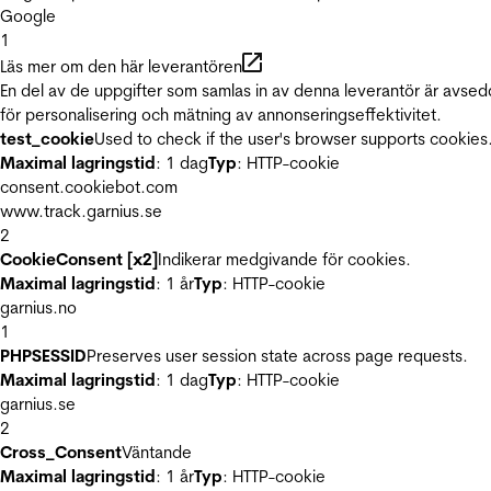
Google
1
Läs mer om den här leverantören
En del av de uppgifter som samlas in av denna leverantör är avse
för personalisering och mätning av annonseringseffektivitet.
test_cookie
Used to check if the user's browser supports cookies
Maximal lagringstid
: 1 dag
Typ
: HTTP-cookie
consent.cookiebot.com
www.track.garnius.se
2
CookieConsent [x2]
Indikerar medgivande för cookies.
Maximal lagringstid
: 1 år
Typ
: HTTP-cookie
garnius.no
1
PHPSESSID
Preserves user session state across page requests.
Maximal lagringstid
: 1 dag
Typ
: HTTP-cookie
garnius.se
2
Cross_Consent
Väntande
Maximal lagringstid
: 1 år
Typ
: HTTP-cookie