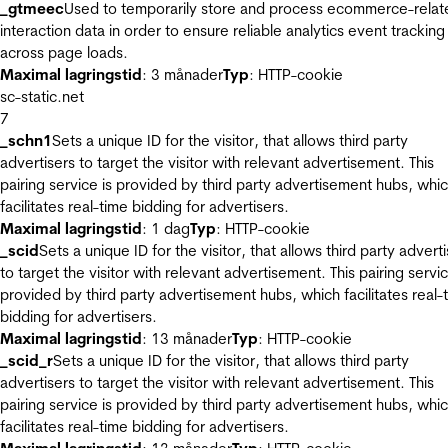
_gtmeec
Used to temporarily store and process ecommerce-relat
interaction data in order to ensure reliable analytics event tracking
across page loads.
Maximal lagringstid
: 3 månader
Typ
: HTTP-cookie
sc-static.net
7
_schn1
Sets a unique ID for the visitor, that allows third party
advertisers to target the visitor with relevant advertisement. This
pairing service is provided by third party advertisement hubs, whi
facilitates real-time bidding for advertisers.
Maximal lagringstid
: 1 dag
Typ
: HTTP-cookie
_scid
Sets a unique ID for the visitor, that allows third party advert
to target the visitor with relevant advertisement. This pairing servic
provided by third party advertisement hubs, which facilitates real-
bidding for advertisers.
Maximal lagringstid
: 13 månader
Typ
: HTTP-cookie
_scid_r
Sets a unique ID for the visitor, that allows third party
advertisers to target the visitor with relevant advertisement. This
pairing service is provided by third party advertisement hubs, whi
facilitates real-time bidding for advertisers.