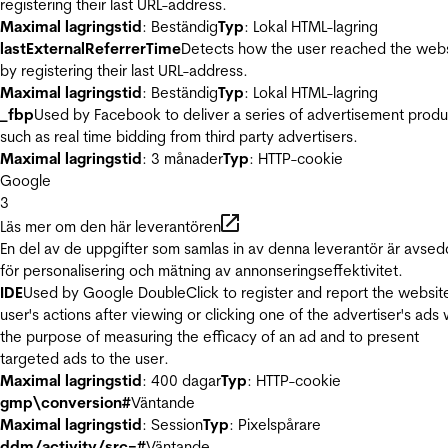
registering their last URL-address.
Maximal lagringstid
: Beständig
Typ
: Lokal HTML-lagring
lastExternalReferrerTime
Detects how the user reached the web
by registering their last URL-address.
Maximal lagringstid
: Beständig
Typ
: Lokal HTML-lagring
_fbp
Used by Facebook to deliver a series of advertisement produ
such as real time bidding from third party advertisers.
Maximal lagringstid
: 3 månader
Typ
: HTTP-cookie
Google
3
Läs mer om den här leverantören
En del av de uppgifter som samlas in av denna leverantör är avse
för personalisering och mätning av annonseringseffektivitet.
IDE
Used by Google DoubleClick to register and report the websit
user's actions after viewing or clicking one of the advertiser's ads 
the purpose of measuring the efficacy of an ad and to present
targeted ads to the user.
Maximal lagringstid
: 400 dagar
Typ
: HTTP-cookie
gmp\conversion#
Väntande
Maximal lagringstid
: Session
Typ
: Pixelspårare
ddm/activity/src=#
Väntande