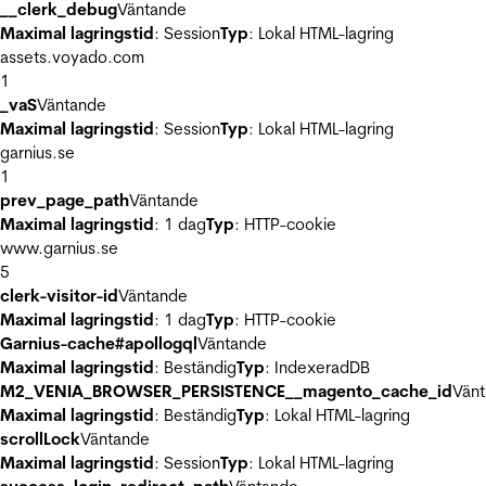
__clerk_debug
Väntande
Maximal lagringstid
: Session
Typ
: Lokal HTML-lagring
assets.voyado.com
1
_vaS
Väntande
Maximal lagringstid
: Session
Typ
: Lokal HTML-lagring
garnius.se
1
prev_page_path
Väntande
Maximal lagringstid
: 1 dag
Typ
: HTTP-cookie
www.garnius.se
5
clerk-visitor-id
Väntande
Maximal lagringstid
: 1 dag
Typ
: HTTP-cookie
Garnius-cache#apollogql
Väntande
Maximal lagringstid
: Beständig
Typ
: IndexeradDB
M2_VENIA_BROWSER_PERSISTENCE__magento_cache_id
Vän
Maximal lagringstid
: Beständig
Typ
: Lokal HTML-lagring
scrollLock
Väntande
Maximal lagringstid
: Session
Typ
: Lokal HTML-lagring