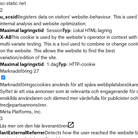
sc-static.net
2
u_scsid
Registers data on visitors' website-behaviour. This is used 
internal analysis and website optimization.
Maximal lagringstid
: Session
Typ
: Lokal HTML-lagring
X-AB
This cookie is used by the website’s operator in context with
multi-variate testing. This is a tool used to combine or change con
on the website. This allows the website to find the best
variation/edition of the site.
Maximal lagringstid
: 1 dag
Typ
: HTTP-cookie
Marknadsföring
27
Marknadsföringscookies används för att spåra webbplatsbesökare
Syftet är att visa annonser som är relevanta och engagerande för
enskilda användaren och därmed mer värdefulla för publicister och
tredjepartsannonsörer.
Meta Platforms, Inc.
3
Läs mer om den här leverantören
lastExternalReferrer
Detects how the user reached the website 