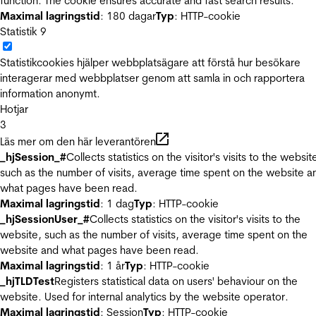
function. The cookie ensures accurate and fast search results.
Maximal lagringstid
: 180 dagar
Typ
: HTTP-cookie
Statistik
9
Statistikcookies hjälper webbplatsägare att förstå hur besökare
interagerar med webbplatser genom att samla in och rapportera
information anonymt.
Hotjar
3
Läs mer om den här leverantören
_hjSession_#
Collects statistics on the visitor's visits to the websit
such as the number of visits, average time spent on the website a
what pages have been read.
Maximal lagringstid
: 1 dag
Typ
: HTTP-cookie
_hjSessionUser_#
Collects statistics on the visitor's visits to the
website, such as the number of visits, average time spent on the
website and what pages have been read.
Maximal lagringstid
: 1 år
Typ
: HTTP-cookie
_hjTLDTest
Registers statistical data on users' behaviour on the
website. Used for internal analytics by the website operator.
Maximal lagringstid
: Session
Typ
: HTTP-cookie