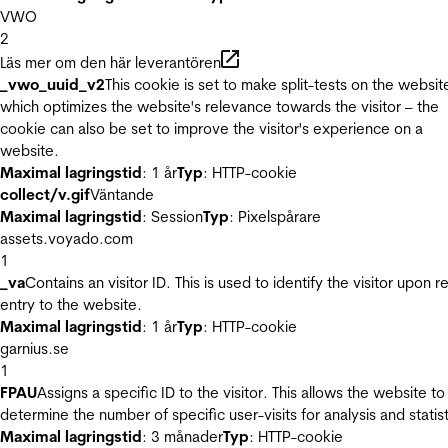
VWO
2
Läs mer om den här leverantören
_vwo_uuid_v2
This cookie is set to make split-tests on the websit
which optimizes the website's relevance towards the visitor – the
cookie can also be set to improve the visitor's experience on a
website.
Maximal lagringstid
: 1 år
Typ
: HTTP-cookie
collect/v.gif
Väntande
Maximal lagringstid
: Session
Typ
: Pixelspårare
assets.voyado.com
1
_va
Contains an visitor ID. This is used to identify the visitor upon r
entry to the website.
Maximal lagringstid
: 1 år
Typ
: HTTP-cookie
garnius.se
1
FPAU
Assigns a specific ID to the visitor. This allows the website to
determine the number of specific user-visits for analysis and statist
Maximal lagringstid
: 3 månader
Typ
: HTTP-cookie