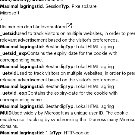
Maximal lagringstid
: Session
Typ
: Pixelspårare
Microsoft
7
Läs mer om den här leverantören
_uetsid
Used to track visitors on multiple websites, in order to pre
relevant advertisement based on the visitor's preferences.
Maximal lagringstid
: Beständig
Typ
: Lokal HTML-lagring
_uetsid_exp
Contains the expiry-date for the cookie with
corresponding name.
Maximal lagringstid
: Beständig
Typ
: Lokal HTML-lagring
_uetvid
Used to track visitors on multiple websites, in order to pre
relevant advertisement based on the visitor's preferences.
Maximal lagringstid
: Beständig
Typ
: Lokal HTML-lagring
_uetvid_exp
Contains the expiry-date for the cookie with
corresponding name.
Maximal lagringstid
: Beständig
Typ
: Lokal HTML-lagring
MUID
Used widely by Microsoft as a unique user ID. The cookie
enables user tracking by synchronising the ID across many Microso
domains.
Maximal lagringstid
: 1 år
Typ
: HTTP-cookie