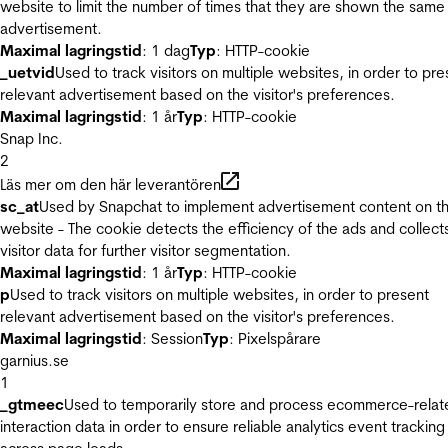
website to limit the number of times that they are shown the same
advertisement.
Maximal lagringstid
: 1 dag
Typ
: HTTP-cookie
_uetvid
Used to track visitors on multiple websites, in order to pre
relevant advertisement based on the visitor's preferences.
Maximal lagringstid
: 1 år
Typ
: HTTP-cookie
Snap Inc.
2
Läs mer om den här leverantören
sc_at
Used by Snapchat to implement advertisement content on t
website - The cookie detects the efficiency of the ads and collect
visitor data for further visitor segmentation.
Maximal lagringstid
: 1 år
Typ
: HTTP-cookie
p
Used to track visitors on multiple websites, in order to present
relevant advertisement based on the visitor's preferences.
Maximal lagringstid
: Session
Typ
: Pixelspårare
garnius.se
1
_gtmeec
Used to temporarily store and process ecommerce-relat
interaction data in order to ensure reliable analytics event tracking