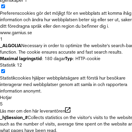
Egenskaper
1
Preferenscookies gör det möjligt för en webbplats att komma ihåg
information och ändra hur webbplatsen beter sig eller ser ut, sake
ditt föredragna språk eller den region du befinner dig i.
www.garnius.se
1
_ALGOLIA
Necessary in order to optimize the website's search-ba
function. The cookie ensures accurate and fast search results.
Maximal lagringstid
: 180 dagar
Typ
: HTTP-cookie
Statistik
12
Statistikcookies hjälper webbplatsägare att förstå hur besökare
interagerar med webbplatser genom att samla in och rapportera
information anonymt.
Hotjar
5
Läs mer om den här leverantören
_hjSession_#
Collects statistics on the visitor's visits to the websit
such as the number of visits, average time spent on the website a
what pages have been read.