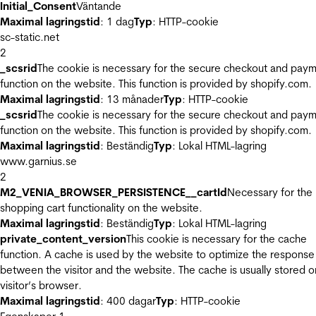
Initial_Consent
Väntande
Maximal lagringstid
: 1 dag
Typ
: HTTP-cookie
sc-static.net
2
_scsrid
The cookie is necessary for the secure checkout and pay
function on the website. This function is provided by shopify.com.
Maximal lagringstid
: 13 månader
Typ
: HTTP-cookie
_scsrid
The cookie is necessary for the secure checkout and pay
function on the website. This function is provided by shopify.com.
Maximal lagringstid
: Beständig
Typ
: Lokal HTML-lagring
www.garnius.se
2
M2_VENIA_BROWSER_PERSISTENCE__cartId
Necessary for the
shopping cart functionality on the website.
Maximal lagringstid
: Beständig
Typ
: Lokal HTML-lagring
private_content_version
This cookie is necessary for the cache
function. A cache is used by the website to optimize the response
between the visitor and the website. The cache is usually stored o
visitor’s browser.
Maximal lagringstid
: 400 dagar
Typ
: HTTP-cookie