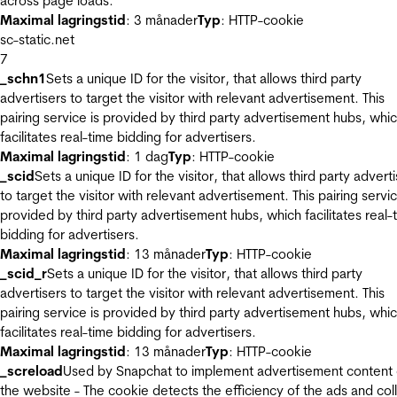
across page loads.
Maximal lagringstid
: 3 månader
Typ
: HTTP-cookie
sc-static.net
7
_schn1
Sets a unique ID for the visitor, that allows third party
advertisers to target the visitor with relevant advertisement. This
pairing service is provided by third party advertisement hubs, whi
facilitates real-time bidding for advertisers.
Maximal lagringstid
: 1 dag
Typ
: HTTP-cookie
_scid
Sets a unique ID for the visitor, that allows third party advert
to target the visitor with relevant advertisement. This pairing servic
provided by third party advertisement hubs, which facilitates real-
bidding for advertisers.
Maximal lagringstid
: 13 månader
Typ
: HTTP-cookie
_scid_r
Sets a unique ID for the visitor, that allows third party
advertisers to target the visitor with relevant advertisement. This
pairing service is provided by third party advertisement hubs, whi
facilitates real-time bidding for advertisers.
Maximal lagringstid
: 13 månader
Typ
: HTTP-cookie
_screload
Used by Snapchat to implement advertisement content
the website - The cookie detects the efficiency of the ads and col