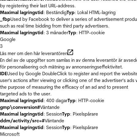
by registering their last URL-address.
Maximal lagringstid
: Beständig
Typ
: Lokal HTML-lagring
_fbp
Used by Facebook to deliver a series of advertisement produ
such as real time bidding from third party advertisers.
Maximal lagringstid
: 3 månader
Typ
: HTTP-cookie
Google
3
Läs mer om den här leverantören
En del av de uppgifter som samlas in av denna leverantör är avse
för personalisering och mätning av annonseringseffektivitet.
IDE
Used by Google DoubleClick to register and report the websit
user's actions after viewing or clicking one of the advertiser's ads 
the purpose of measuring the efficacy of an ad and to present
targeted ads to the user.
Maximal lagringstid
: 400 dagar
Typ
: HTTP-cookie
gmp\conversion#
Väntande
Maximal lagringstid
: Session
Typ
: Pixelspårare
ddm/activity/src=#
Väntande
Maximal lagringstid
: Session
Typ
: Pixelspårare
Microsoft