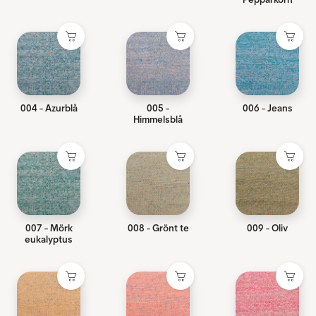
004 - Azurblå
005 -
006 - Jeans
Himmelsblå
007 - Mörk
008 - Grönt te
009 - Oliv
eukalyptus