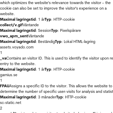
which optimizes the website's relevance towards the visitor – the
cookie can also be set to improve the visitor's experience on a
website.
Maximal lagringstid
: 1 år
Typ
: HTTP-cookie
collect/v.gif
Väntande
Maximal lagringstid
: Session
Typ
: Pixelspårare
vwo_apm_sent
Väntande
Maximal lagringstid
: Beständig
Typ
: Lokal HTML-lagring
assets.voyado.com
1
_va
Contains an visitor ID. This is used to identify the visitor upon r
entry to the website.
Maximal lagringstid
: 1 år
Typ
: HTTP-cookie
garnius.se
1
FPAU
Assigns a specific ID to the visitor. This allows the website to
determine the number of specific user-visits for analysis and statist
Maximal lagringstid
: 3 månader
Typ
: HTTP-cookie
sc-static.net
2