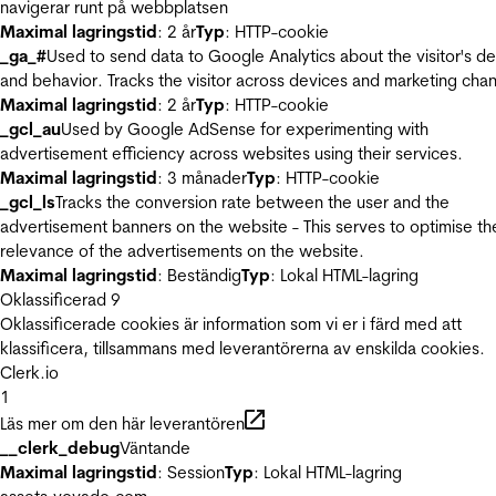
navigerar runt på webbplatsen
Maximal lagringstid
: 2 år
Typ
: HTTP-cookie
_ga_#
Used to send data to Google Analytics about the visitor's d
and behavior. Tracks the visitor across devices and marketing chan
Maximal lagringstid
: 2 år
Typ
: HTTP-cookie
_gcl_au
Used by Google AdSense for experimenting with
advertisement efficiency across websites using their services.
Maximal lagringstid
: 3 månader
Typ
: HTTP-cookie
_gcl_ls
Tracks the conversion rate between the user and the
advertisement banners on the website - This serves to optimise th
relevance of the advertisements on the website.
Maximal lagringstid
: Beständig
Typ
: Lokal HTML-lagring
Oklassificerad
9
Oklassificerade cookies är information som vi er i färd med att
klassificera, tillsammans med leverantörerna av enskilda cookies.
Clerk.io
1
Läs mer om den här leverantören
__clerk_debug
Väntande
Maximal lagringstid
: Session
Typ
: Lokal HTML-lagring