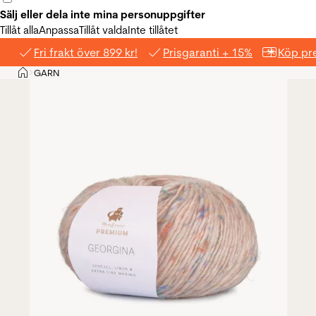
Sälj eller dela inte mina personuppgifter
Tillåt alla
Anpassa
Tillåt valda
Inte tillåtet
Fri frakt över 899 kr!
Prisgaranti + 15%
Köp pre
Hem
GARN
>