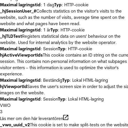
Maximal lagringstid
: 1 dag
Typ
: HTTP-cookie
_hjSessionUser_#
Collects statistics on the visitor's visits to the
website, such as the number of visits, average time spent on the
website and what pages have been read.
Maximal lagringstid
: 1 år
Typ
: HTTP-cookie
_hjTLDTest
Registers statistical data on users' behaviour on the
website. Used for internal analytics by the website operator.
Maximal lagringstid
: Session
Typ
: HTTP-cookie
hjActiveViewportIds
This cookie contains an ID string on the curr
session. This contains non-personal information on what subpages
visitor enters – this information is used to optimize the visitor's
experience.
Maximal lagringstid
: Beständig
Typ
: Lokal HTML-lagring
hjViewportId
Saves the user's screen size in order to adjust the si
images on the website.
Maximal lagringstid
: Session
Typ
: Lokal HTML-lagring
VWO
3
Läs mer om den här leverantören
_vwo_uuid_v2
This cookie is set to make split-tests on the websit