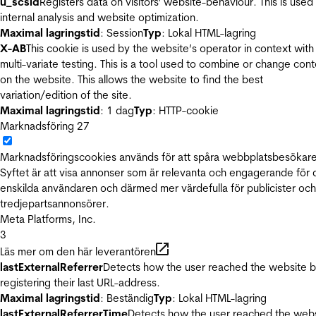
u_scsid
Registers data on visitors' website-behaviour. This is used 
internal analysis and website optimization.
Maximal lagringstid
: Session
Typ
: Lokal HTML-lagring
X-AB
This cookie is used by the website’s operator in context with
multi-variate testing. This is a tool used to combine or change con
on the website. This allows the website to find the best
variation/edition of the site.
Maximal lagringstid
: 1 dag
Typ
: HTTP-cookie
Marknadsföring
27
Marknadsföringscookies används för att spåra webbplatsbesökare
Syftet är att visa annonser som är relevanta och engagerande för
enskilda användaren och därmed mer värdefulla för publicister och
tredjepartsannonsörer.
Meta Platforms, Inc.
3
Läs mer om den här leverantören
lastExternalReferrer
Detects how the user reached the website 
registering their last URL-address.
Maximal lagringstid
: Beständig
Typ
: Lokal HTML-lagring
lastExternalReferrerTime
Detects how the user reached the web