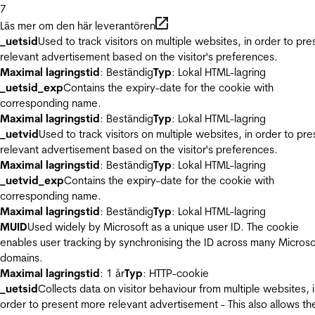
7
Läs mer om den här leverantören
_uetsid
Used to track visitors on multiple websites, in order to pre
relevant advertisement based on the visitor's preferences.
Maximal lagringstid
: Beständig
Typ
: Lokal HTML-lagring
_uetsid_exp
Contains the expiry-date for the cookie with
corresponding name.
Maximal lagringstid
: Beständig
Typ
: Lokal HTML-lagring
_uetvid
Used to track visitors on multiple websites, in order to pre
relevant advertisement based on the visitor's preferences.
Maximal lagringstid
: Beständig
Typ
: Lokal HTML-lagring
_uetvid_exp
Contains the expiry-date for the cookie with
corresponding name.
Maximal lagringstid
: Beständig
Typ
: Lokal HTML-lagring
MUID
Used widely by Microsoft as a unique user ID. The cookie
enables user tracking by synchronising the ID across many Microso
domains.
Maximal lagringstid
: 1 år
Typ
: HTTP-cookie
_uetsid
Collects data on visitor behaviour from multiple websites, 
order to present more relevant advertisement - This also allows th