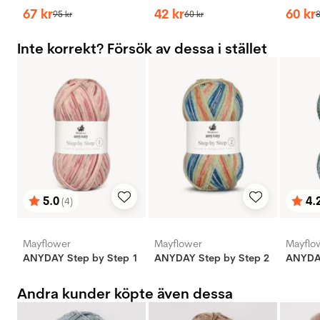
67
kr
42
kr
60
kr
95
kr
60
kr
Inte korrekt? Försök av dessa i stället
5.0
4.
(4)
Betyg:
utav 5 stjärnor
Bety
utav 
Mayflower
Mayflower
Mayflo
ANYDAY Step by Step 1
ANYDAY Step by Step 2
ANYDAY
Andra kunder köpte även dessa