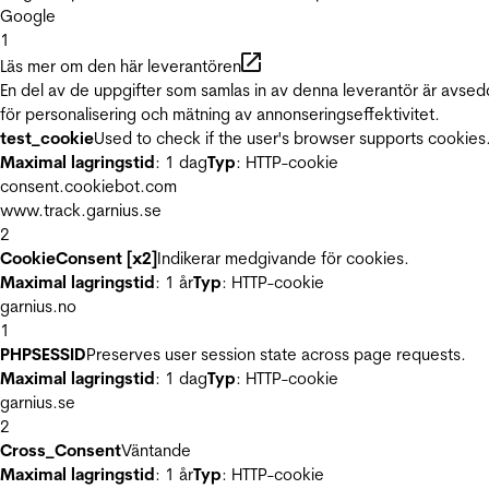
Google
1
Läs mer om den här leverantören
En del av de uppgifter som samlas in av denna leverantör är avse
för personalisering och mätning av annonseringseffektivitet.
test_cookie
Used to check if the user's browser supports cookies
Maximal lagringstid
: 1 dag
Typ
: HTTP-cookie
consent.cookiebot.com
www.track.garnius.se
2
CookieConsent [x2]
Indikerar medgivande för cookies.
Maximal lagringstid
: 1 år
Typ
: HTTP-cookie
garnius.no
1
PHPSESSID
Preserves user session state across page requests.
Maximal lagringstid
: 1 dag
Typ
: HTTP-cookie
garnius.se
2
Cross_Consent
Väntande
Maximal lagringstid
: 1 år
Typ
: HTTP-cookie