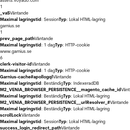
assets.voyado.com
1
_vaS
Väntande
Maximal lagringstid
: Session
Typ
: Lokal HTML-lagring
garnius.se
1
prev_page_path
Väntande
Maximal lagringstid
: 1 dag
Typ
: HTTP-cookie
www.garnius.se
6
clerk-visitor-id
Väntande
Maximal lagringstid
: 1 dag
Typ
: HTTP-cookie
Garnius-cache#apollogql
Väntande
Maximal lagringstid
: Beständig
Typ
: IndexeradDB
M2_VENIA_BROWSER_PERSISTENCE__magento_cache_id
Vän
Maximal lagringstid
: Beständig
Typ
: Lokal HTML-lagring
M2_VENIA_BROWSER_PERSISTENCE__urlResolver_#
Väntande
Maximal lagringstid
: Beständig
Typ
: Lokal HTML-lagring
scrollLock
Väntande
Maximal lagringstid
: Session
Typ
: Lokal HTML-lagring
success_login_redirect_path
Väntande