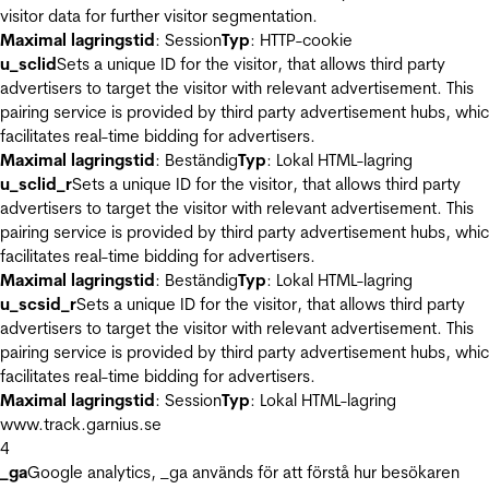
visitor data for further visitor segmentation.
Maximal lagringstid
: Session
Typ
: HTTP-cookie
u_sclid
Sets a unique ID for the visitor, that allows third party
advertisers to target the visitor with relevant advertisement. This
pairing service is provided by third party advertisement hubs, whi
facilitates real-time bidding for advertisers.
Maximal lagringstid
: Beständig
Typ
: Lokal HTML-lagring
u_sclid_r
Sets a unique ID for the visitor, that allows third party
advertisers to target the visitor with relevant advertisement. This
pairing service is provided by third party advertisement hubs, whi
facilitates real-time bidding for advertisers.
Maximal lagringstid
: Beständig
Typ
: Lokal HTML-lagring
u_scsid_r
Sets a unique ID for the visitor, that allows third party
advertisers to target the visitor with relevant advertisement. This
pairing service is provided by third party advertisement hubs, whi
facilitates real-time bidding for advertisers.
Maximal lagringstid
: Session
Typ
: Lokal HTML-lagring
www.track.garnius.se
4
_ga
Google analytics, _ga används för att förstå hur besökaren