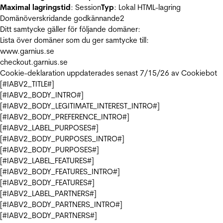
Maximal lagringstid
: Session
Typ
: Lokal HTML-lagring
Domänöverskridande godkännande
2
Ditt samtycke gäller för följande domäner:
Lista över domäner som du ger samtycke till:
www.garnius.se
checkout.garnius.se
Cookie-deklaration uppdaterades senast 7/15/26 av
Cookiebot
[#IABV2_TITLE#]
[#IABV2_BODY_INTRO#]
[#IABV2_BODY_LEGITIMATE_INTEREST_INTRO#]
[#IABV2_BODY_PREFERENCE_INTRO#]
[#IABV2_LABEL_PURPOSES#]
[#IABV2_BODY_PURPOSES_INTRO#]
[#IABV2_BODY_PURPOSES#]
[#IABV2_LABEL_FEATURES#]
[#IABV2_BODY_FEATURES_INTRO#]
[#IABV2_BODY_FEATURES#]
[#IABV2_LABEL_PARTNERS#]
[#IABV2_BODY_PARTNERS_INTRO#]
[#IABV2_BODY_PARTNERS#]