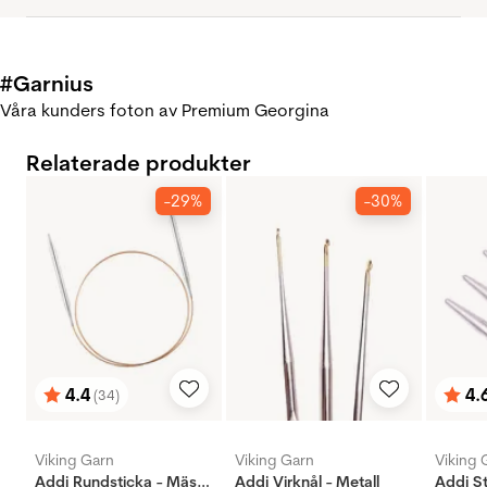
#Garnius
Våra kunders foton av Premium Georgina
Relaterade produkter
-29%
-30%
4.4
4.
(34)
Betyg:
utav 5 stjärnor
Bety
utav 
Viking Garn
Viking Garn
Viking 
Addi Rundsticka - Mässing
Addi Virknål - Metall