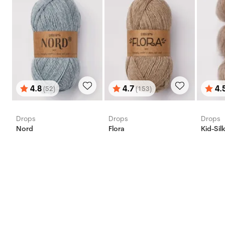
4.8
4.7
4.
(52)
(153)
Betyg:
utav 5 stjärnor
Betyg:
utav 5 stjärnor
Bety
utav 
Drops
Drops
Drops
Nord
Flora
Kid-Sil