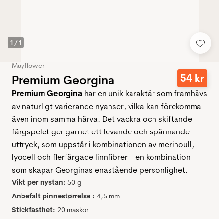
1
/
1
Mayflower
54
kr
Premium Georgina
Premium Georgina
har en unik karaktär som framhävs
av naturligt varierande nyanser, vilka kan förekomma
även inom samma härva. Det vackra och skiftande
färgspelet ger garnet ett levande och spännande
uttryck, som uppstår i kombinationen av merinoull,
lyocell och flerfärgade linnfibrer – en kombination
som skapar Georginas enastående personlighet.
Vikt per nystan:
50 g
Anbefalt pinnestørrelse :
4,5 mm
Stickfasthet:
20 maskor