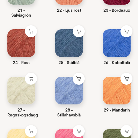
21 -
22 - Ljus rost
23 - Bordeaux
Salviagrön
24 - Rost
25 - Stålblå
26 - Koboltblå
27 -
28 -
29 - Mandarin
Regnskogsdagg
Stillahavsblå