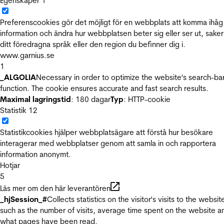
Egenskaper
1
Preferenscookies gör det möjligt för en webbplats att komma ihåg
information och ändra hur webbplatsen beter sig eller ser ut, sake
ditt föredragna språk eller den region du befinner dig i.
www.garnius.se
1
_ALGOLIA
Necessary in order to optimize the website's search-ba
function. The cookie ensures accurate and fast search results.
Maximal lagringstid
: 180 dagar
Typ
: HTTP-cookie
Statistik
12
Statistikcookies hjälper webbplatsägare att förstå hur besökare
interagerar med webbplatser genom att samla in och rapportera
information anonymt.
Hotjar
5
Läs mer om den här leverantören
_hjSession_#
Collects statistics on the visitor's visits to the websit
such as the number of visits, average time spent on the website a
what pages have been read.