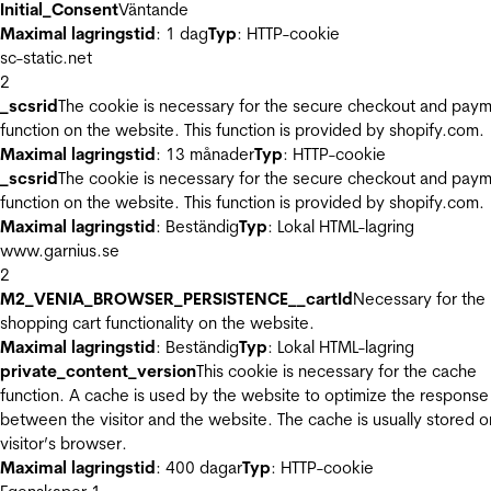
Initial_Consent
Väntande
Maximal lagringstid
: 1 dag
Typ
: HTTP-cookie
sc-static.net
2
_scsrid
The cookie is necessary for the secure checkout and pay
function on the website. This function is provided by shopify.com.
Maximal lagringstid
: 13 månader
Typ
: HTTP-cookie
_scsrid
The cookie is necessary for the secure checkout and pay
function on the website. This function is provided by shopify.com.
Maximal lagringstid
: Beständig
Typ
: Lokal HTML-lagring
www.garnius.se
2
M2_VENIA_BROWSER_PERSISTENCE__cartId
Necessary for the
shopping cart functionality on the website.
Maximal lagringstid
: Beständig
Typ
: Lokal HTML-lagring
private_content_version
This cookie is necessary for the cache
function. A cache is used by the website to optimize the response
between the visitor and the website. The cache is usually stored o
visitor’s browser.
Maximal lagringstid
: 400 dagar
Typ
: HTTP-cookie