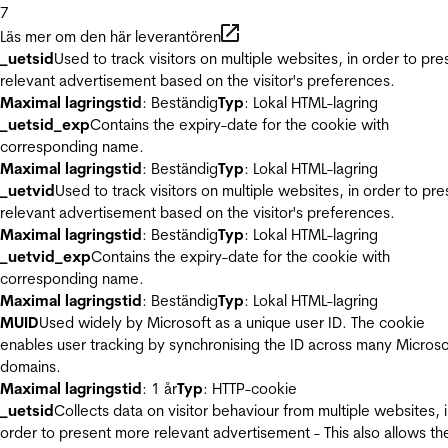
7
Läs mer om den här leverantören
_uetsid
Used to track visitors on multiple websites, in order to pre
relevant advertisement based on the visitor's preferences.
Maximal lagringstid
: Beständig
Typ
: Lokal HTML-lagring
_uetsid_exp
Contains the expiry-date for the cookie with
corresponding name.
Maximal lagringstid
: Beständig
Typ
: Lokal HTML-lagring
_uetvid
Used to track visitors on multiple websites, in order to pre
relevant advertisement based on the visitor's preferences.
Maximal lagringstid
: Beständig
Typ
: Lokal HTML-lagring
_uetvid_exp
Contains the expiry-date for the cookie with
corresponding name.
Maximal lagringstid
: Beständig
Typ
: Lokal HTML-lagring
MUID
Used widely by Microsoft as a unique user ID. The cookie
enables user tracking by synchronising the ID across many Microso
domains.
Maximal lagringstid
: 1 år
Typ
: HTTP-cookie
_uetsid
Collects data on visitor behaviour from multiple websites, 
order to present more relevant advertisement - This also allows th