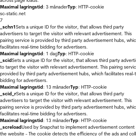
across page loads.
Maximal lagringstid
: 3 månader
Typ
: HTTP-cookie
sc-static.net
7
_schn1
Sets a unique ID for the visitor, that allows third party
advertisers to target the visitor with relevant advertisement. This
pairing service is provided by third party advertisement hubs, whi
facilitates real-time bidding for advertisers.
Maximal lagringstid
: 1 dag
Typ
: HTTP-cookie
_scid
Sets a unique ID for the visitor, that allows third party advert
to target the visitor with relevant advertisement. This pairing servic
provided by third party advertisement hubs, which facilitates real-
bidding for advertisers.
Maximal lagringstid
: 13 månader
Typ
: HTTP-cookie
_scid_r
Sets a unique ID for the visitor, that allows third party
advertisers to target the visitor with relevant advertisement. This
pairing service is provided by third party advertisement hubs, whi
facilitates real-time bidding for advertisers.
Maximal lagringstid
: 13 månader
Typ
: HTTP-cookie
_screload
Used by Snapchat to implement advertisement content
the website - The cookie detects the efficiency of the ads and col