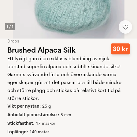
1
/
1
Drops
30
kr
Brushed Alpaca Silk
Ett lyxigt garn i en exklusiv blandning av mjuk,
borstad superfin alpaca och subtilt skinande silke!
Garnets svävande lätta och överraskande varma
egenskaper gör att det passar bra till både mindre
och större plagg och stickas på relativt kort tid på
större stickor.
Vikt per nystan:
25 g
Anbefalt pinnestørrelse :
5 mm
Stickfasthet:
17 maskor
Löplängd:
140 meter