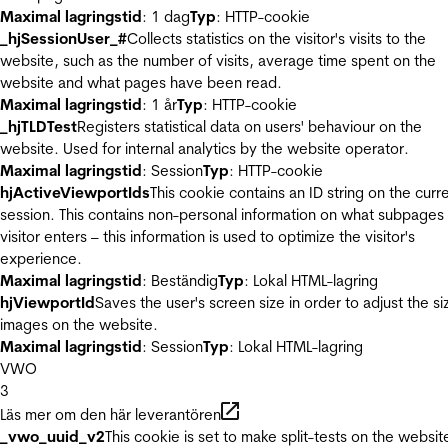
Maximal lagringstid
: 1 dag
Typ
: HTTP-cookie
_hjSessionUser_#
Collects statistics on the visitor's visits to the
website, such as the number of visits, average time spent on the
website and what pages have been read.
Maximal lagringstid
: 1 år
Typ
: HTTP-cookie
_hjTLDTest
Registers statistical data on users' behaviour on the
website. Used for internal analytics by the website operator.
Maximal lagringstid
: Session
Typ
: HTTP-cookie
hjActiveViewportIds
This cookie contains an ID string on the curr
session. This contains non-personal information on what subpages
visitor enters – this information is used to optimize the visitor's
experience.
Maximal lagringstid
: Beständig
Typ
: Lokal HTML-lagring
hjViewportId
Saves the user's screen size in order to adjust the si
images on the website.
Maximal lagringstid
: Session
Typ
: Lokal HTML-lagring
VWO
3
Läs mer om den här leverantören
_vwo_uuid_v2
This cookie is set to make split-tests on the websit