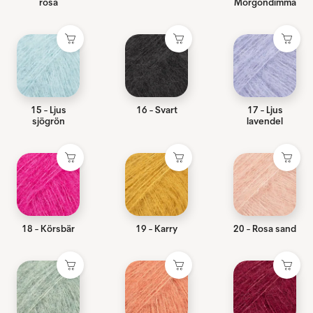
rosa
Morgondimma
15 - Ljus
16 - Svart
17 - Ljus
sjögrön
lavendel
18 - Körsbär
19 - Karry
20 - Rosa sand