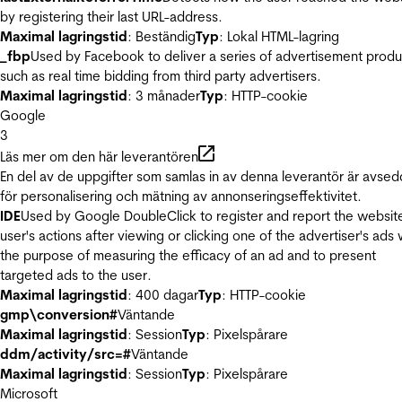
by registering their last URL-address.
Maximal lagringstid
: Beständig
Typ
: Lokal HTML-lagring
_fbp
Used by Facebook to deliver a series of advertisement produ
such as real time bidding from third party advertisers.
Maximal lagringstid
: 3 månader
Typ
: HTTP-cookie
Google
3
Läs mer om den här leverantören
En del av de uppgifter som samlas in av denna leverantör är avse
för personalisering och mätning av annonseringseffektivitet.
IDE
Used by Google DoubleClick to register and report the websit
user's actions after viewing or clicking one of the advertiser's ads 
the purpose of measuring the efficacy of an ad and to present
targeted ads to the user.
Maximal lagringstid
: 400 dagar
Typ
: HTTP-cookie
gmp\conversion#
Väntande
Maximal lagringstid
: Session
Typ
: Pixelspårare
ddm/activity/src=#
Väntande
Maximal lagringstid
: Session
Typ
: Pixelspårare
Microsoft