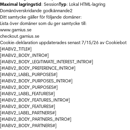
Maximal lagringstid
: Session
Typ
: Lokal HTML-lagring
Domänöverskridande godkännande
2
Ditt samtycke gäller för följande domäner:
Lista över domäner som du ger samtycke till:
www.garnius.se
checkout.garnius.se
Cookie-deklaration uppdaterades senast 7/15/26 av
Cookiebot
[#IABV2_TITLE#]
[#IABV2_BODY_INTRO#]
[#IABV2_BODY_LEGITIMATE_INTEREST_INTRO#]
[#IABV2_BODY_PREFERENCE_INTRO#]
[#IABV2_LABEL_PURPOSES#]
[#IABV2_BODY_PURPOSES_INTRO#]
[#IABV2_BODY_PURPOSES#]
[#IABV2_LABEL_FEATURES#]
[#IABV2_BODY_FEATURES_INTRO#]
[#IABV2_BODY_FEATURES#]
[#IABV2_LABEL_PARTNERS#]
[#IABV2_BODY_PARTNERS_INTRO#]
[#IABV2_BODY_PARTNERS#]