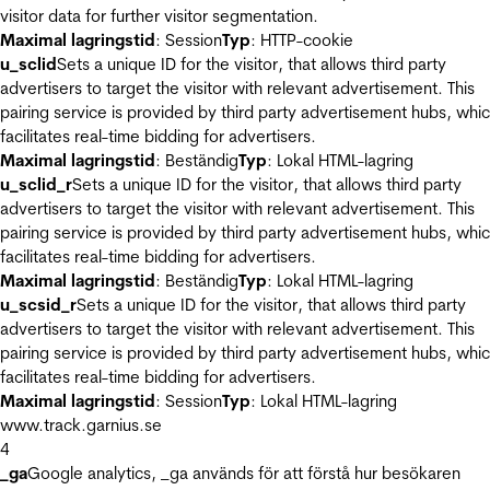
visitor data for further visitor segmentation.
Maximal lagringstid
: Session
Typ
: HTTP-cookie
u_sclid
Sets a unique ID for the visitor, that allows third party
advertisers to target the visitor with relevant advertisement. This
pairing service is provided by third party advertisement hubs, whi
facilitates real-time bidding for advertisers.
Maximal lagringstid
: Beständig
Typ
: Lokal HTML-lagring
u_sclid_r
Sets a unique ID for the visitor, that allows third party
advertisers to target the visitor with relevant advertisement. This
pairing service is provided by third party advertisement hubs, whi
facilitates real-time bidding for advertisers.
Maximal lagringstid
: Beständig
Typ
: Lokal HTML-lagring
u_scsid_r
Sets a unique ID for the visitor, that allows third party
advertisers to target the visitor with relevant advertisement. This
pairing service is provided by third party advertisement hubs, whi
facilitates real-time bidding for advertisers.
Maximal lagringstid
: Session
Typ
: Lokal HTML-lagring
www.track.garnius.se
4
_ga
Google analytics, _ga används för att förstå hur besökaren