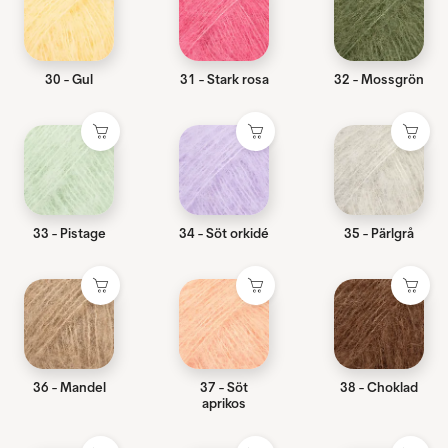
30 - Gul
31 - Stark rosa
32 - Mossgrön
33 - Pistage
34 - Söt orkidé
35 - Pärlgrå
36 - Mandel
37 - Söt
38 - Choklad
aprikos