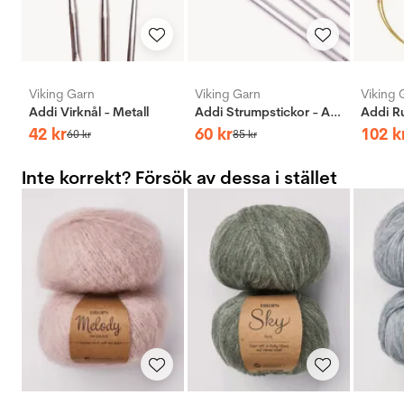
Viking Garn
Viking Garn
Viking 
Addi Virknål - Metall
Addi Strumpstickor - Aluminium
42
kr
60
kr
102
k
60
kr
85
kr
Inte korrekt? Försök av dessa i stället