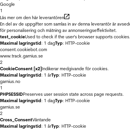
Google
1
Läs mer om den här leverantören
En del av de uppgifter som samlas in av denna leverantör är avse
för personalisering och mätning av annonseringseffektivitet.
test_cookie
Used to check if the user's browser supports cookies
Maximal lagringstid
: 1 dag
Typ
: HTTP-cookie
consent.cookiebot.com
www.track.garnius.se
2
CookieConsent [x2]
Indikerar medgivande för cookies.
Maximal lagringstid
: 1 år
Typ
: HTTP-cookie
garnius.no
1
PHPSESSID
Preserves user session state across page requests.
Maximal lagringstid
: 1 dag
Typ
: HTTP-cookie
garnius.se
2
Cross_Consent
Väntande
Maximal lagringstid
: 1 år
Typ
: HTTP-cookie