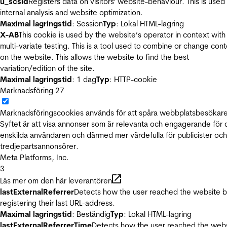
u_scsid
Registers data on visitors' website-behaviour. This is used 
internal analysis and website optimization.
Maximal lagringstid
: Session
Typ
: Lokal HTML-lagring
X-AB
This cookie is used by the website’s operator in context with
multi-variate testing. This is a tool used to combine or change con
on the website. This allows the website to find the best
variation/edition of the site.
Maximal lagringstid
: 1 dag
Typ
: HTTP-cookie
Marknadsföring
27
Marknadsföringscookies används för att spåra webbplatsbesökare
Syftet är att visa annonser som är relevanta och engagerande för
enskilda användaren och därmed mer värdefulla för publicister och
tredjepartsannonsörer.
Meta Platforms, Inc.
3
Läs mer om den här leverantören
lastExternalReferrer
Detects how the user reached the website 
registering their last URL-address.
Maximal lagringstid
: Beständig
Typ
: Lokal HTML-lagring
lastExternalReferrerTime
Detects how the user reached the web