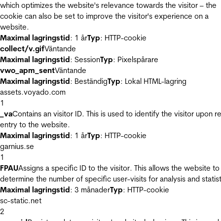
which optimizes the website's relevance towards the visitor – the
cookie can also be set to improve the visitor's experience on a
website.
Maximal lagringstid
: 1 år
Typ
: HTTP-cookie
collect/v.gif
Väntande
Maximal lagringstid
: Session
Typ
: Pixelspårare
vwo_apm_sent
Väntande
Maximal lagringstid
: Beständig
Typ
: Lokal HTML-lagring
assets.voyado.com
1
_va
Contains an visitor ID. This is used to identify the visitor upon r
entry to the website.
Maximal lagringstid
: 1 år
Typ
: HTTP-cookie
garnius.se
1
FPAU
Assigns a specific ID to the visitor. This allows the website to
determine the number of specific user-visits for analysis and statist
Maximal lagringstid
: 3 månader
Typ
: HTTP-cookie
sc-static.net
2