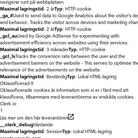
navigerar runt på webbplatsen
Maximal lagringstid
: 2 år
Typ
: HTTP-cookie
_ga_#
Used to send data to Google Analytics about the visitor's d
and behavior. Tracks the visitor across devices and marketing chan
Maximal lagringstid
: 2 år
Typ
: HTTP-cookie
_gcl_au
Used by Google AdSense for experimenting with
advertisement efficiency across websites using their services.
Maximal lagringstid
: 3 månader
Typ
: HTTP-cookie
_gcl_ls
Tracks the conversion rate between the user and the
advertisement banners on the website - This serves to optimise th
relevance of the advertisements on the website.
Maximal lagringstid
: Beständig
Typ
: Lokal HTML-lagring
Oklassificerad
9
Oklassificerade cookies är information som vi er i färd med att
klassificera, tillsammans med leverantörerna av enskilda cookies.
Clerk.io
1
Läs mer om den här leverantören
__clerk_debug
Väntande
Maximal lagringstid
: Session
Typ
: Lokal HTML-lagring