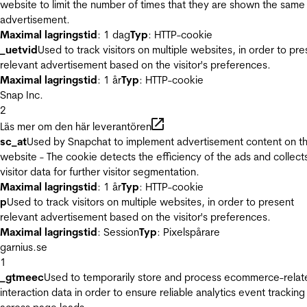
website to limit the number of times that they are shown the same
advertisement.
Maximal lagringstid
: 1 dag
Typ
: HTTP-cookie
_uetvid
Used to track visitors on multiple websites, in order to pre
relevant advertisement based on the visitor's preferences.
Maximal lagringstid
: 1 år
Typ
: HTTP-cookie
Snap Inc.
2
Läs mer om den här leverantören
sc_at
Used by Snapchat to implement advertisement content on t
website - The cookie detects the efficiency of the ads and collect
visitor data for further visitor segmentation.
Maximal lagringstid
: 1 år
Typ
: HTTP-cookie
p
Used to track visitors on multiple websites, in order to present
relevant advertisement based on the visitor's preferences.
Maximal lagringstid
: Session
Typ
: Pixelspårare
garnius.se
1
_gtmeec
Used to temporarily store and process ecommerce-relat
interaction data in order to ensure reliable analytics event tracking