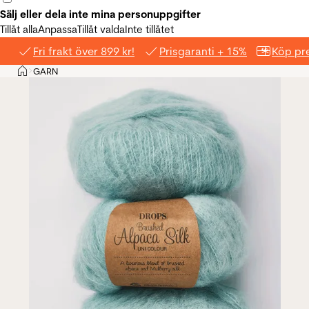
Sälj eller dela inte mina personuppgifter
Tillåt alla
Anpassa
Tillåt valda
Inte tillåtet
Fri frakt över 899 kr!
Prisgaranti + 15%
Köp pre
Hem
GARN
>