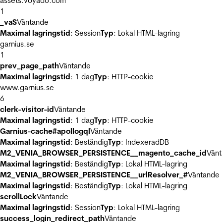
assets.voyado.com
1
_vaS
Väntande
Maximal lagringstid
: Session
Typ
: Lokal HTML-lagring
garnius.se
1
prev_page_path
Väntande
Maximal lagringstid
: 1 dag
Typ
: HTTP-cookie
www.garnius.se
6
clerk-visitor-id
Väntande
Maximal lagringstid
: 1 dag
Typ
: HTTP-cookie
Garnius-cache#apollogql
Väntande
Maximal lagringstid
: Beständig
Typ
: IndexeradDB
M2_VENIA_BROWSER_PERSISTENCE__magento_cache_id
Vän
Maximal lagringstid
: Beständig
Typ
: Lokal HTML-lagring
M2_VENIA_BROWSER_PERSISTENCE__urlResolver_#
Väntande
Maximal lagringstid
: Beständig
Typ
: Lokal HTML-lagring
scrollLock
Väntande
Maximal lagringstid
: Session
Typ
: Lokal HTML-lagring
success_login_redirect_path
Väntande