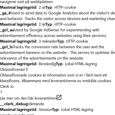
navigerar runt på webbplatsen
Maximal lagringstid
: 2 år
Typ
: HTTP-cookie
_ga_#
Used to send data to Google Analytics about the visitor's d
and behavior. Tracks the visitor across devices and marketing chan
Maximal lagringstid
: 2 år
Typ
: HTTP-cookie
_gcl_au
Used by Google AdSense for experimenting with
advertisement efficiency across websites using their services.
Maximal lagringstid
: 3 månader
Typ
: HTTP-cookie
_gcl_ls
Tracks the conversion rate between the user and the
advertisement banners on the website - This serves to optimise th
relevance of the advertisements on the website.
Maximal lagringstid
: Beständig
Typ
: Lokal HTML-lagring
Oklassificerad
9
Oklassificerade cookies är information som vi er i färd med att
klassificera, tillsammans med leverantörerna av enskilda cookies.
Clerk.io
1
Läs mer om den här leverantören
__clerk_debug
Väntande
Maximal lagringstid
: Session
Typ
: Lokal HTML-lagring