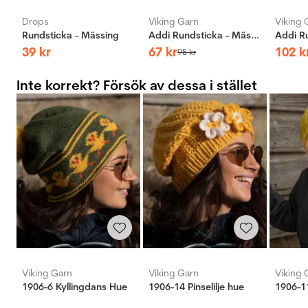
Drops
Viking Garn
Viking 
Rundsticka - Mässing
Addi Rundsticka - Mässing
39
kr
67
kr
102
k
95
kr
Inte korrekt? Försök av dessa i stället
Viking Garn
Viking Garn
Viking 
1906-6 Kyllingdans Hue
1906-14 Pinselilje hue
1906-11