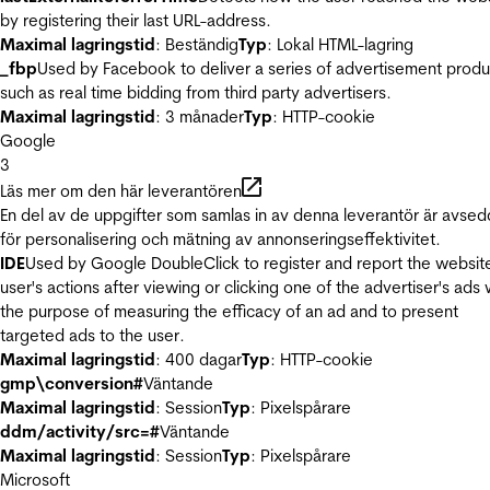
by registering their last URL-address.
Maximal lagringstid
: Beständig
Typ
: Lokal HTML-lagring
_fbp
Used by Facebook to deliver a series of advertisement produ
such as real time bidding from third party advertisers.
Maximal lagringstid
: 3 månader
Typ
: HTTP-cookie
Google
3
Läs mer om den här leverantören
En del av de uppgifter som samlas in av denna leverantör är avse
för personalisering och mätning av annonseringseffektivitet.
IDE
Used by Google DoubleClick to register and report the websit
user's actions after viewing or clicking one of the advertiser's ads 
the purpose of measuring the efficacy of an ad and to present
targeted ads to the user.
Maximal lagringstid
: 400 dagar
Typ
: HTTP-cookie
gmp\conversion#
Väntande
Maximal lagringstid
: Session
Typ
: Pixelspårare
ddm/activity/src=#
Väntande
Maximal lagringstid
: Session
Typ
: Pixelspårare
Microsoft