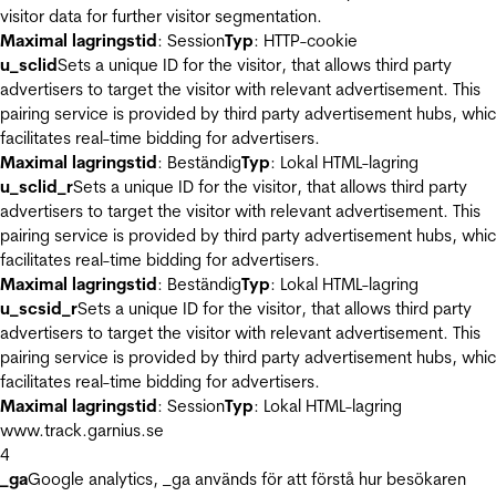
visitor data for further visitor segmentation.
Maximal lagringstid
: Session
Typ
: HTTP-cookie
u_sclid
Sets a unique ID for the visitor, that allows third party
advertisers to target the visitor with relevant advertisement. This
pairing service is provided by third party advertisement hubs, whi
facilitates real-time bidding for advertisers.
Maximal lagringstid
: Beständig
Typ
: Lokal HTML-lagring
u_sclid_r
Sets a unique ID for the visitor, that allows third party
advertisers to target the visitor with relevant advertisement. This
pairing service is provided by third party advertisement hubs, whi
facilitates real-time bidding for advertisers.
Maximal lagringstid
: Beständig
Typ
: Lokal HTML-lagring
u_scsid_r
Sets a unique ID for the visitor, that allows third party
advertisers to target the visitor with relevant advertisement. This
pairing service is provided by third party advertisement hubs, whi
facilitates real-time bidding for advertisers.
Maximal lagringstid
: Session
Typ
: Lokal HTML-lagring
www.track.garnius.se
4
_ga
Google analytics, _ga används för att förstå hur besökaren