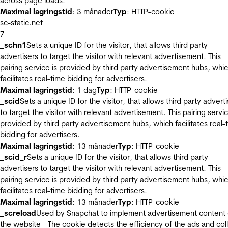
across page loads.
Maximal lagringstid
: 3 månader
Typ
: HTTP-cookie
sc-static.net
7
_schn1
Sets a unique ID for the visitor, that allows third party
advertisers to target the visitor with relevant advertisement. This
pairing service is provided by third party advertisement hubs, whi
facilitates real-time bidding for advertisers.
Maximal lagringstid
: 1 dag
Typ
: HTTP-cookie
_scid
Sets a unique ID for the visitor, that allows third party advert
to target the visitor with relevant advertisement. This pairing servic
provided by third party advertisement hubs, which facilitates real-
bidding for advertisers.
Maximal lagringstid
: 13 månader
Typ
: HTTP-cookie
_scid_r
Sets a unique ID for the visitor, that allows third party
advertisers to target the visitor with relevant advertisement. This
pairing service is provided by third party advertisement hubs, whi
facilitates real-time bidding for advertisers.
Maximal lagringstid
: 13 månader
Typ
: HTTP-cookie
_screload
Used by Snapchat to implement advertisement content
the website - The cookie detects the efficiency of the ads and col