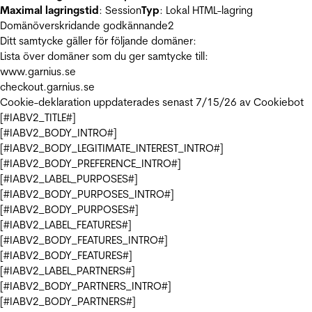
Maximal lagringstid
: Session
Typ
: Lokal HTML-lagring
Domänöverskridande godkännande
2
Ditt samtycke gäller för följande domäner:
Lista över domäner som du ger samtycke till:
www.garnius.se
checkout.garnius.se
Cookie-deklaration uppdaterades senast 7/15/26 av
Cookiebot
[#IABV2_TITLE#]
[#IABV2_BODY_INTRO#]
[#IABV2_BODY_LEGITIMATE_INTEREST_INTRO#]
[#IABV2_BODY_PREFERENCE_INTRO#]
[#IABV2_LABEL_PURPOSES#]
[#IABV2_BODY_PURPOSES_INTRO#]
[#IABV2_BODY_PURPOSES#]
[#IABV2_LABEL_FEATURES#]
[#IABV2_BODY_FEATURES_INTRO#]
[#IABV2_BODY_FEATURES#]
[#IABV2_LABEL_PARTNERS#]
[#IABV2_BODY_PARTNERS_INTRO#]
[#IABV2_BODY_PARTNERS#]