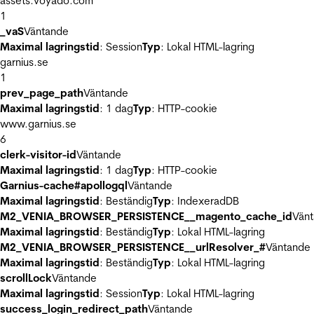
assets.voyado.com
1
_vaS
Väntande
Maximal lagringstid
: Session
Typ
: Lokal HTML-lagring
garnius.se
1
prev_page_path
Väntande
Maximal lagringstid
: 1 dag
Typ
: HTTP-cookie
www.garnius.se
6
clerk-visitor-id
Väntande
Maximal lagringstid
: 1 dag
Typ
: HTTP-cookie
Garnius-cache#apollogql
Väntande
Maximal lagringstid
: Beständig
Typ
: IndexeradDB
M2_VENIA_BROWSER_PERSISTENCE__magento_cache_id
Vän
Maximal lagringstid
: Beständig
Typ
: Lokal HTML-lagring
M2_VENIA_BROWSER_PERSISTENCE__urlResolver_#
Väntande
Maximal lagringstid
: Beständig
Typ
: Lokal HTML-lagring
scrollLock
Väntande
Maximal lagringstid
: Session
Typ
: Lokal HTML-lagring
success_login_redirect_path
Väntande