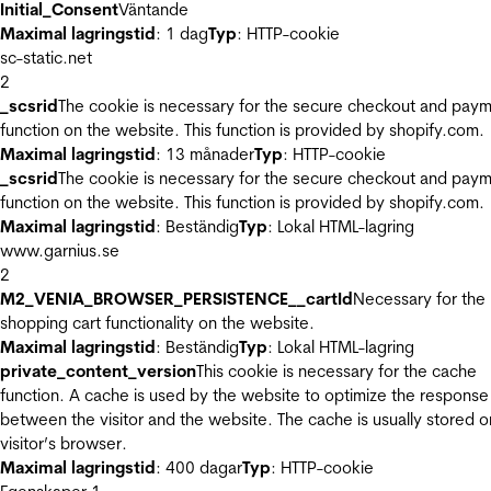
Initial_Consent
Väntande
Maximal lagringstid
: 1 dag
Typ
: HTTP-cookie
sc-static.net
2
_scsrid
The cookie is necessary for the secure checkout and pay
function on the website. This function is provided by shopify.com.
Maximal lagringstid
: 13 månader
Typ
: HTTP-cookie
_scsrid
The cookie is necessary for the secure checkout and pay
function on the website. This function is provided by shopify.com.
Maximal lagringstid
: Beständig
Typ
: Lokal HTML-lagring
www.garnius.se
2
M2_VENIA_BROWSER_PERSISTENCE__cartId
Necessary for the
shopping cart functionality on the website.
Maximal lagringstid
: Beständig
Typ
: Lokal HTML-lagring
private_content_version
This cookie is necessary for the cache
function. A cache is used by the website to optimize the response
between the visitor and the website. The cache is usually stored o
visitor’s browser.
Maximal lagringstid
: 400 dagar
Typ
: HTTP-cookie