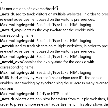
7
Läs mer om den här leverantören
_uetsid
Used to track visitors on multiple websites, in order to pre
relevant advertisement based on the visitor's preferences.
Maximal lagringstid
: Beständig
Typ
: Lokal HTML-lagring
_uetsid_exp
Contains the expiry-date for the cookie with
corresponding name.
Maximal lagringstid
: Beständig
Typ
: Lokal HTML-lagring
_uetvid
Used to track visitors on multiple websites, in order to pre
relevant advertisement based on the visitor's preferences.
Maximal lagringstid
: Beständig
Typ
: Lokal HTML-lagring
_uetvid_exp
Contains the expiry-date for the cookie with
corresponding name.
Maximal lagringstid
: Beständig
Typ
: Lokal HTML-lagring
MUID
Used widely by Microsoft as a unique user ID. The cookie
enables user tracking by synchronising the ID across many Microso
domains.
Maximal lagringstid
: 1 år
Typ
: HTTP-cookie
_uetsid
Collects data on visitor behaviour from multiple websites, 
order to present more relevant advertisement - This also allows th