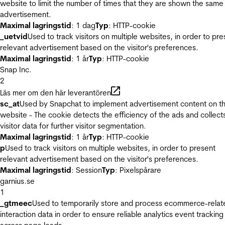
website to limit the number of times that they are shown the same
advertisement.
Maximal lagringstid
: 1 dag
Typ
: HTTP-cookie
_uetvid
Used to track visitors on multiple websites, in order to pre
relevant advertisement based on the visitor's preferences.
Maximal lagringstid
: 1 år
Typ
: HTTP-cookie
Snap Inc.
2
Läs mer om den här leverantören
sc_at
Used by Snapchat to implement advertisement content on t
website - The cookie detects the efficiency of the ads and collect
visitor data for further visitor segmentation.
Maximal lagringstid
: 1 år
Typ
: HTTP-cookie
p
Used to track visitors on multiple websites, in order to present
relevant advertisement based on the visitor's preferences.
Maximal lagringstid
: Session
Typ
: Pixelspårare
garnius.se
1
_gtmeec
Used to temporarily store and process ecommerce-relat
interaction data in order to ensure reliable analytics event tracking