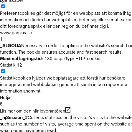
Egenskaper
1
Preferenscookies gör det möjligt för en webbplats att komma ihåg
information och ändra hur webbplatsen beter sig eller ser ut, sake
ditt föredragna språk eller den region du befinner dig i.
www.garnius.se
1
_ALGOLIA
Necessary in order to optimize the website's search-ba
function. The cookie ensures accurate and fast search results.
Maximal lagringstid
: 180 dagar
Typ
: HTTP-cookie
Statistik
12
Statistikcookies hjälper webbplatsägare att förstå hur besökare
interagerar med webbplatser genom att samla in och rapportera
information anonymt.
Hotjar
5
Läs mer om den här leverantören
_hjSession_#
Collects statistics on the visitor's visits to the websit
such as the number of visits, average time spent on the website a
what pages have been read.