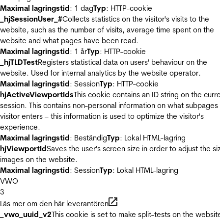
Maximal lagringstid
: 1 dag
Typ
: HTTP-cookie
_hjSessionUser_#
Collects statistics on the visitor's visits to the
website, such as the number of visits, average time spent on the
website and what pages have been read.
Maximal lagringstid
: 1 år
Typ
: HTTP-cookie
_hjTLDTest
Registers statistical data on users' behaviour on the
website. Used for internal analytics by the website operator.
Maximal lagringstid
: Session
Typ
: HTTP-cookie
hjActiveViewportIds
This cookie contains an ID string on the curr
session. This contains non-personal information on what subpages
visitor enters – this information is used to optimize the visitor's
experience.
Maximal lagringstid
: Beständig
Typ
: Lokal HTML-lagring
hjViewportId
Saves the user's screen size in order to adjust the si
images on the website.
Maximal lagringstid
: Session
Typ
: Lokal HTML-lagring
VWO
3
Läs mer om den här leverantören
_vwo_uuid_v2
This cookie is set to make split-tests on the websit