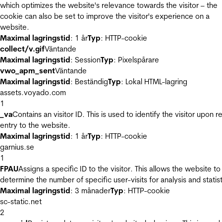
which optimizes the website's relevance towards the visitor – the
cookie can also be set to improve the visitor's experience on a
website.
Maximal lagringstid
: 1 år
Typ
: HTTP-cookie
collect/v.gif
Väntande
Maximal lagringstid
: Session
Typ
: Pixelspårare
vwo_apm_sent
Väntande
Maximal lagringstid
: Beständig
Typ
: Lokal HTML-lagring
assets.voyado.com
1
_va
Contains an visitor ID. This is used to identify the visitor upon r
entry to the website.
Maximal lagringstid
: 1 år
Typ
: HTTP-cookie
garnius.se
1
FPAU
Assigns a specific ID to the visitor. This allows the website to
determine the number of specific user-visits for analysis and statist
Maximal lagringstid
: 3 månader
Typ
: HTTP-cookie
sc-static.net
2