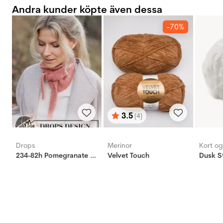
Andra kunder köpte även dessa
-70%
3.5
(4)
Betyg:
utav 5 stjärnor
Drops
Merinor
Kort o
234-82h Pomegranate Shawl
Velvet Touch
Dusk St