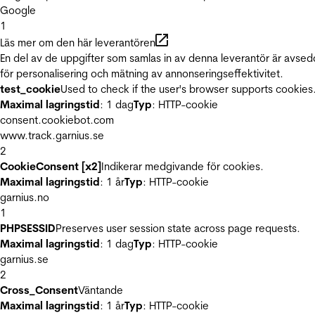
Google
1
Läs mer om den här leverantören
En del av de uppgifter som samlas in av denna leverantör är avse
för personalisering och mätning av annonseringseffektivitet.
test_cookie
Used to check if the user's browser supports cookies
Maximal lagringstid
: 1 dag
Typ
: HTTP-cookie
consent.cookiebot.com
www.track.garnius.se
2
CookieConsent [x2]
Indikerar medgivande för cookies.
Maximal lagringstid
: 1 år
Typ
: HTTP-cookie
garnius.no
1
PHPSESSID
Preserves user session state across page requests.
Maximal lagringstid
: 1 dag
Typ
: HTTP-cookie
garnius.se
2
Cross_Consent
Väntande
Maximal lagringstid
: 1 år
Typ
: HTTP-cookie