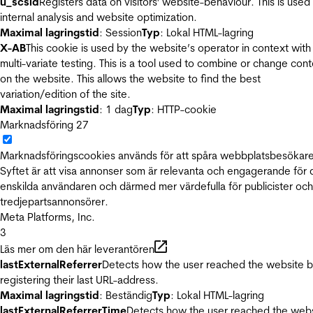
u_scsid
Registers data on visitors' website-behaviour. This is used 
internal analysis and website optimization.
Maximal lagringstid
: Session
Typ
: Lokal HTML-lagring
X-AB
This cookie is used by the website’s operator in context with
multi-variate testing. This is a tool used to combine or change con
on the website. This allows the website to find the best
variation/edition of the site.
Maximal lagringstid
: 1 dag
Typ
: HTTP-cookie
Marknadsföring
27
Marknadsföringscookies används för att spåra webbplatsbesökare
Syftet är att visa annonser som är relevanta och engagerande för
enskilda användaren och därmed mer värdefulla för publicister och
tredjepartsannonsörer.
Meta Platforms, Inc.
3
Läs mer om den här leverantören
lastExternalReferrer
Detects how the user reached the website 
registering their last URL-address.
Maximal lagringstid
: Beständig
Typ
: Lokal HTML-lagring
lastExternalReferrerTime
Detects how the user reached the web