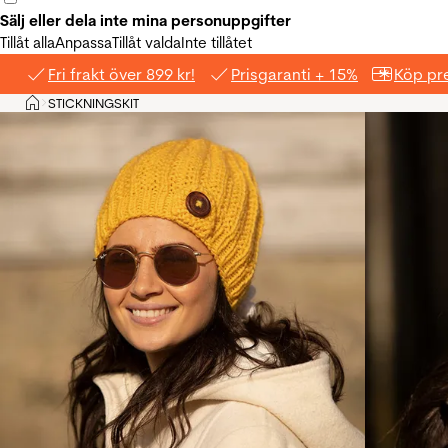
Sälj eller dela inte mina personuppgifter
Tillåt alla
Anpassa
Tillåt valda
Inte tillåtet
Fri frakt över 899 kr!
Prisgaranti + 15%
Köp pre
Hem
STICKNINGSKIT
>