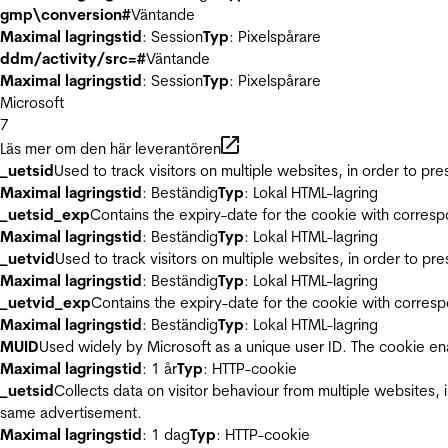
gmp\conversion#
Väntande
Maximal lagringstid
: Session
Typ
: Pixelspårare
ddm/activity/src=#
Väntande
Maximal lagringstid
: Session
Typ
: Pixelspårare
Microsoft
7
Läs mer om den här leverantören
_uetsid
Used to track visitors on multiple websites, in order to pr
Maximal lagringstid
: Beständig
Typ
: Lokal HTML-lagring
_uetsid_exp
Contains the expiry-date for the cookie with corres
Maximal lagringstid
: Beständig
Typ
: Lokal HTML-lagring
_uetvid
Used to track visitors on multiple websites, in order to pr
Maximal lagringstid
: Beständig
Typ
: Lokal HTML-lagring
_uetvid_exp
Contains the expiry-date for the cookie with corres
Maximal lagringstid
: Beständig
Typ
: Lokal HTML-lagring
MUID
Used widely by Microsoft as a unique user ID. The cookie en
Maximal lagringstid
: 1 år
Typ
: HTTP-cookie
_uetsid
Collects data on visitor behaviour from multiple websites, 
same advertisement.
Maximal lagringstid
: 1 dag
Typ
: HTTP-cookie