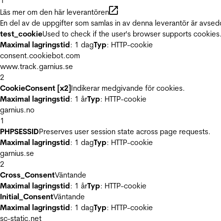
1
Läs mer om den här leverantören
En del av de uppgifter som samlas in av denna leverantör är avsed
test_cookie
Used to check if the user's browser supports cookies
Maximal lagringstid
: 1 dag
Typ
: HTTP-cookie
consent.cookiebot.com
www.track.garnius.se
2
CookieConsent [x2]
Indikerar medgivande för cookies.
Maximal lagringstid
: 1 år
Typ
: HTTP-cookie
garnius.no
1
PHPSESSID
Preserves user session state across page requests.
Maximal lagringstid
: 1 dag
Typ
: HTTP-cookie
garnius.se
2
Cross_Consent
Väntande
Maximal lagringstid
: 1 år
Typ
: HTTP-cookie
Initial_Consent
Väntande
Maximal lagringstid
: 1 dag
Typ
: HTTP-cookie
sc-static.net