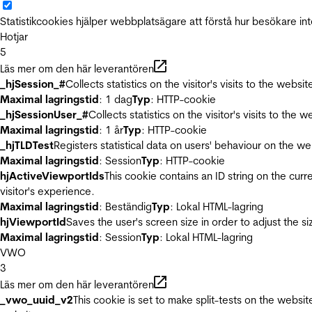
Statistikcookies hjälper webbplatsägare att förstå hur besökare 
Hotjar
5
Läs mer om den här leverantören
_hjSession_#
Collects statistics on the visitor's visits to the we
Maximal lagringstid
: 1 dag
Typ
: HTTP-cookie
_hjSessionUser_#
Collects statistics on the visitor's visits to t
Maximal lagringstid
: 1 år
Typ
: HTTP-cookie
_hjTLDTest
Registers statistical data on users' behaviour on the we
Maximal lagringstid
: Session
Typ
: HTTP-cookie
hjActiveViewportIds
This cookie contains an ID string on the curr
visitor's experience.
Maximal lagringstid
: Beständig
Typ
: Lokal HTML-lagring
hjViewportId
Saves the user's screen size in order to adjust the s
Maximal lagringstid
: Session
Typ
: Lokal HTML-lagring
VWO
3
Läs mer om den här leverantören
_vwo_uuid_v2
This cookie is set to make split-tests on the websi