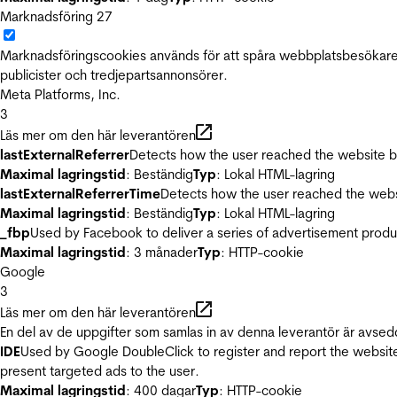
Marknadsföring
27
Marknadsföringscookies används för att spåra webbplatsbesökare.
publicister och tredjepartsannonsörer.
Meta Platforms, Inc.
3
Läs mer om den här leverantören
lastExternalReferrer
Detects how the user reached the website by 
Maximal lagringstid
: Beständig
Typ
: Lokal HTML-lagring
lastExternalReferrerTime
Detects how the user reached the websi
Maximal lagringstid
: Beständig
Typ
: Lokal HTML-lagring
_fbp
Used by Facebook to deliver a series of advertisement product
Maximal lagringstid
: 3 månader
Typ
: HTTP-cookie
Google
3
Läs mer om den här leverantören
En del av de uppgifter som samlas in av denna leverantör är avsed
IDE
Used by Google DoubleClick to register and report the website u
present targeted ads to the user.
Maximal lagringstid
: 400 dagar
Typ
: HTTP-cookie