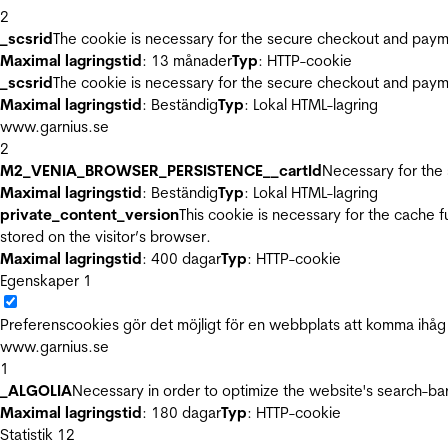
2
_scsrid
The cookie is necessary for the secure checkout and payme
Maximal lagringstid
: 13 månader
Typ
: HTTP-cookie
_scsrid
The cookie is necessary for the secure checkout and payme
Maximal lagringstid
: Beständig
Typ
: Lokal HTML-lagring
www.garnius.se
2
M2_VENIA_BROWSER_PERSISTENCE__cartId
Necessary for the 
Maximal lagringstid
: Beständig
Typ
: Lokal HTML-lagring
private_content_version
This cookie is necessary for the cache 
stored on the visitor’s browser.
Maximal lagringstid
: 400 dagar
Typ
: HTTP-cookie
Egenskaper
1
Preferenscookies gör det möjligt för en webbplats att komma ihåg i
www.garnius.se
1
_ALGOLIA
Necessary in order to optimize the website's search-bar
Maximal lagringstid
: 180 dagar
Typ
: HTTP-cookie
Statistik
12