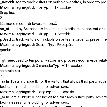
_uetvid
Used to track visitors on multiple websites, in order to pr
Maximal lagringstid
: 1 år
Typ
: HTTP-cookie
Snap Inc.
2
Läs mer om den här leverantören
sc_at
Used by Snapchat to implement advertisement content on the w
Maximal lagringstid
: 1 år
Typ
: HTTP-cookie
p
Used to track visitors on multiple websites, in order to present 
Maximal lagringstid
: Session
Typ
: Pixelspårare
garnius.se
1
_gtmeec
Used to temporarily store and process ecommerce-related 
Maximal lagringstid
: 3 månader
Typ
: HTTP-cookie
sc-static.net
7
_schn1
Sets a unique ID for the visitor, that allows third party adv
facilitates real-time bidding for advertisers.
Maximal lagringstid
: 1 dag
Typ
: HTTP-cookie
_scid
Sets a unique ID for the visitor, that allows third party adver
facilitates real-time bidding for advertisers.