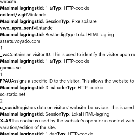
website.
Maximal lagringstid
: 1 år
Typ
: HTTP-cookie
collect/v.gif
Väntande
Maximal lagringstid
: Session
Typ
: Pixelspårare
vwo_apm_sent
Väntande
Maximal lagringstid
: Beständig
Typ
: Lokal HTML-lagring
assets.voyado.com
1
_va
Contains an visitor ID. This is used to identify the visitor upon 
Maximal lagringstid
: 1 år
Typ
: HTTP-cookie
garnius.se
1
FPAU
Assigns a specific ID to the visitor. This allows the website to
Maximal lagringstid
: 3 månader
Typ
: HTTP-cookie
sc-static.net
2
u_scsid
Registers data on visitors' website-behaviour. This is used 
Maximal lagringstid
: Session
Typ
: Lokal HTML-lagring
X-AB
This cookie is used by the website’s operator in context with 
variation/edition of the site.
Maximal lagringstid
: 1 dag
Typ
: HTTP-cookie