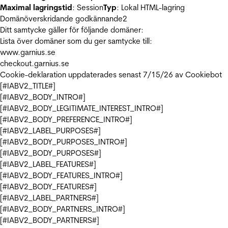
Maximal lagringstid
: Session
Typ
: Lokal HTML-lagring
Domänöverskridande godkännande
2
Ditt samtycke gäller för följande domäner:
Lista över domäner som du ger samtycke till:
www.garnius.se
checkout.garnius.se
Cookie-deklaration uppdaterades senast 7/15/26 av
Cookiebot
[#IABV2_TITLE#]
[#IABV2_BODY_INTRO#]
[#IABV2_BODY_LEGITIMATE_INTEREST_INTRO#]
[#IABV2_BODY_PREFERENCE_INTRO#]
[#IABV2_LABEL_PURPOSES#]
[#IABV2_BODY_PURPOSES_INTRO#]
[#IABV2_BODY_PURPOSES#]
[#IABV2_LABEL_FEATURES#]
[#IABV2_BODY_FEATURES_INTRO#]
[#IABV2_BODY_FEATURES#]
[#IABV2_LABEL_PARTNERS#]
[#IABV2_BODY_PARTNERS_INTRO#]
[#IABV2_BODY_PARTNERS#]