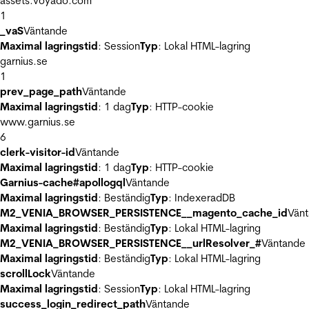
assets.voyado.com
1
_vaS
Väntande
Maximal lagringstid
: Session
Typ
: Lokal HTML-lagring
garnius.se
1
prev_page_path
Väntande
Maximal lagringstid
: 1 dag
Typ
: HTTP-cookie
www.garnius.se
6
clerk-visitor-id
Väntande
Maximal lagringstid
: 1 dag
Typ
: HTTP-cookie
Garnius-cache#apollogql
Väntande
Maximal lagringstid
: Beständig
Typ
: IndexeradDB
M2_VENIA_BROWSER_PERSISTENCE__magento_cache_id
Vän
Maximal lagringstid
: Beständig
Typ
: Lokal HTML-lagring
M2_VENIA_BROWSER_PERSISTENCE__urlResolver_#
Väntande
Maximal lagringstid
: Beständig
Typ
: Lokal HTML-lagring
scrollLock
Väntande
Maximal lagringstid
: Session
Typ
: Lokal HTML-lagring
success_login_redirect_path
Väntande