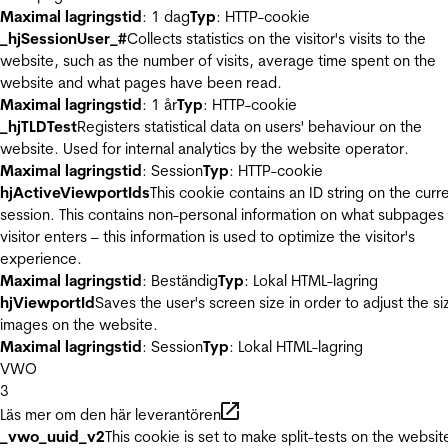
Maximal lagringstid
: 1 dag
Typ
: HTTP-cookie
_hjSessionUser_#
Collects statistics on the visitor's visits to the
website, such as the number of visits, average time spent on the
website and what pages have been read.
Maximal lagringstid
: 1 år
Typ
: HTTP-cookie
_hjTLDTest
Registers statistical data on users' behaviour on the
website. Used for internal analytics by the website operator.
Maximal lagringstid
: Session
Typ
: HTTP-cookie
hjActiveViewportIds
This cookie contains an ID string on the curr
session. This contains non-personal information on what subpages
visitor enters – this information is used to optimize the visitor's
experience.
Maximal lagringstid
: Beständig
Typ
: Lokal HTML-lagring
hjViewportId
Saves the user's screen size in order to adjust the si
images on the website.
Maximal lagringstid
: Session
Typ
: Lokal HTML-lagring
VWO
3
Läs mer om den här leverantören
_vwo_uuid_v2
This cookie is set to make split-tests on the websit