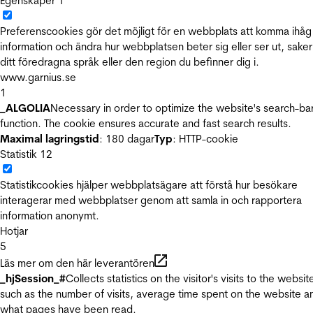
Egenskaper
1
Preferenscookies gör det möjligt för en webbplats att komma ihåg
information och ändra hur webbplatsen beter sig eller ser ut, sake
ditt föredragna språk eller den region du befinner dig i.
www.garnius.se
1
_ALGOLIA
Necessary in order to optimize the website's search-ba
function. The cookie ensures accurate and fast search results.
Maximal lagringstid
: 180 dagar
Typ
: HTTP-cookie
Statistik
12
Statistikcookies hjälper webbplatsägare att förstå hur besökare
interagerar med webbplatser genom att samla in och rapportera
information anonymt.
Hotjar
5
Läs mer om den här leverantören
_hjSession_#
Collects statistics on the visitor's visits to the websit
such as the number of visits, average time spent on the website a
what pages have been read.