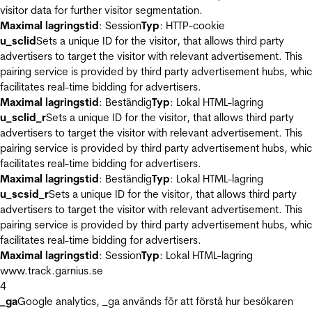
visitor data for further visitor segmentation.
Maximal lagringstid
: Session
Typ
: HTTP-cookie
u_sclid
Sets a unique ID for the visitor, that allows third party
advertisers to target the visitor with relevant advertisement. This
pairing service is provided by third party advertisement hubs, whi
facilitates real-time bidding for advertisers.
Maximal lagringstid
: Beständig
Typ
: Lokal HTML-lagring
u_sclid_r
Sets a unique ID for the visitor, that allows third party
advertisers to target the visitor with relevant advertisement. This
pairing service is provided by third party advertisement hubs, whi
facilitates real-time bidding for advertisers.
Maximal lagringstid
: Beständig
Typ
: Lokal HTML-lagring
u_scsid_r
Sets a unique ID for the visitor, that allows third party
advertisers to target the visitor with relevant advertisement. This
pairing service is provided by third party advertisement hubs, whi
facilitates real-time bidding for advertisers.
Maximal lagringstid
: Session
Typ
: Lokal HTML-lagring
www.track.garnius.se
4
_ga
Google analytics, _ga används för att förstå hur besökaren