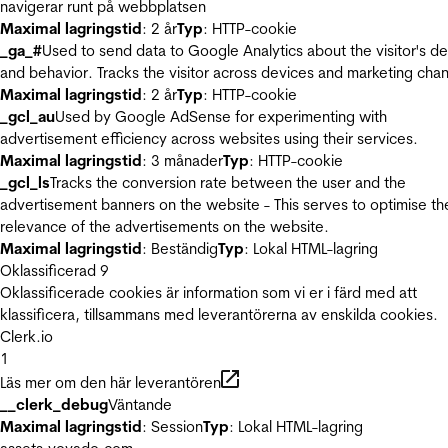
navigerar runt på webbplatsen
Maximal lagringstid
: 2 år
Typ
: HTTP-cookie
_ga_#
Used to send data to Google Analytics about the visitor's d
and behavior. Tracks the visitor across devices and marketing chan
Maximal lagringstid
: 2 år
Typ
: HTTP-cookie
_gcl_au
Used by Google AdSense for experimenting with
advertisement efficiency across websites using their services.
Maximal lagringstid
: 3 månader
Typ
: HTTP-cookie
_gcl_ls
Tracks the conversion rate between the user and the
advertisement banners on the website - This serves to optimise th
relevance of the advertisements on the website.
Maximal lagringstid
: Beständig
Typ
: Lokal HTML-lagring
Oklassificerad
9
Oklassificerade cookies är information som vi er i färd med att
klassificera, tillsammans med leverantörerna av enskilda cookies.
Clerk.io
1
Läs mer om den här leverantören
__clerk_debug
Väntande
Maximal lagringstid
: Session
Typ
: Lokal HTML-lagring