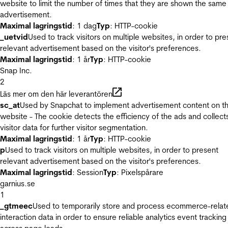
website to limit the number of times that they are shown the same
advertisement.
Maximal lagringstid
: 1 dag
Typ
: HTTP-cookie
_uetvid
Used to track visitors on multiple websites, in order to pre
relevant advertisement based on the visitor's preferences.
Maximal lagringstid
: 1 år
Typ
: HTTP-cookie
Snap Inc.
2
Läs mer om den här leverantören
sc_at
Used by Snapchat to implement advertisement content on t
website - The cookie detects the efficiency of the ads and collect
visitor data for further visitor segmentation.
Maximal lagringstid
: 1 år
Typ
: HTTP-cookie
p
Used to track visitors on multiple websites, in order to present
relevant advertisement based on the visitor's preferences.
Maximal lagringstid
: Session
Typ
: Pixelspårare
garnius.se
1
_gtmeec
Used to temporarily store and process ecommerce-relat
interaction data in order to ensure reliable analytics event tracking