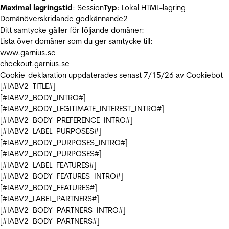
Maximal lagringstid
: Session
Typ
: Lokal HTML-lagring
Domänöverskridande godkännande
2
Ditt samtycke gäller för följande domäner:
Lista över domäner som du ger samtycke till:
www.garnius.se
checkout.garnius.se
Cookie-deklaration uppdaterades senast 7/15/26 av
Cookiebot
[#IABV2_TITLE#]
[#IABV2_BODY_INTRO#]
[#IABV2_BODY_LEGITIMATE_INTEREST_INTRO#]
[#IABV2_BODY_PREFERENCE_INTRO#]
[#IABV2_LABEL_PURPOSES#]
[#IABV2_BODY_PURPOSES_INTRO#]
[#IABV2_BODY_PURPOSES#]
[#IABV2_LABEL_FEATURES#]
[#IABV2_BODY_FEATURES_INTRO#]
[#IABV2_BODY_FEATURES#]
[#IABV2_LABEL_PARTNERS#]
[#IABV2_BODY_PARTNERS_INTRO#]
[#IABV2_BODY_PARTNERS#]