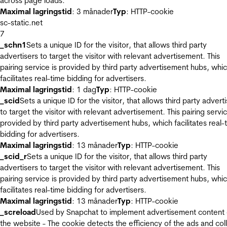
across page loads.
Maximal lagringstid
: 3 månader
Typ
: HTTP-cookie
sc-static.net
7
_schn1
Sets a unique ID for the visitor, that allows third party
advertisers to target the visitor with relevant advertisement. This
pairing service is provided by third party advertisement hubs, whi
facilitates real-time bidding for advertisers.
Maximal lagringstid
: 1 dag
Typ
: HTTP-cookie
_scid
Sets a unique ID for the visitor, that allows third party advert
to target the visitor with relevant advertisement. This pairing servic
provided by third party advertisement hubs, which facilitates real-
bidding for advertisers.
Maximal lagringstid
: 13 månader
Typ
: HTTP-cookie
_scid_r
Sets a unique ID for the visitor, that allows third party
advertisers to target the visitor with relevant advertisement. This
pairing service is provided by third party advertisement hubs, whi
facilitates real-time bidding for advertisers.
Maximal lagringstid
: 13 månader
Typ
: HTTP-cookie
_screload
Used by Snapchat to implement advertisement content
the website - The cookie detects the efficiency of the ads and col