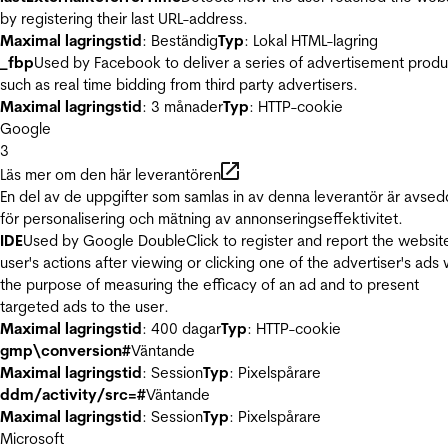
by registering their last URL-address.
Maximal lagringstid
: Beständig
Typ
: Lokal HTML-lagring
_fbp
Used by Facebook to deliver a series of advertisement produ
such as real time bidding from third party advertisers.
Maximal lagringstid
: 3 månader
Typ
: HTTP-cookie
Google
3
Läs mer om den här leverantören
En del av de uppgifter som samlas in av denna leverantör är avse
för personalisering och mätning av annonseringseffektivitet.
IDE
Used by Google DoubleClick to register and report the websit
user's actions after viewing or clicking one of the advertiser's ads 
the purpose of measuring the efficacy of an ad and to present
targeted ads to the user.
Maximal lagringstid
: 400 dagar
Typ
: HTTP-cookie
gmp\conversion#
Väntande
Maximal lagringstid
: Session
Typ
: Pixelspårare
ddm/activity/src=#
Väntande
Maximal lagringstid
: Session
Typ
: Pixelspårare
Microsoft