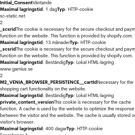
Initial_Consent
Väntande
Maximal lagringstid
: 1 dag
Typ
: HTTP-cookie
sc-static.net
2
_scsrid
The cookie is necessary for the secure checkout and pay
function on the website. This function is provided by shopify.com.
Maximal lagringstid
: 13 månader
Typ
: HTTP-cookie
_scsrid
The cookie is necessary for the secure checkout and pay
function on the website. This function is provided by shopify.com.
Maximal lagringstid
: Beständig
Typ
: Lokal HTML-lagring
www.garnius.se
2
M2_VENIA_BROWSER_PERSISTENCE__cartId
Necessary for the
shopping cart functionality on the website.
Maximal lagringstid
: Beständig
Typ
: Lokal HTML-lagring
private_content_version
This cookie is necessary for the cache
function. A cache is used by the website to optimize the response
between the visitor and the website. The cache is usually stored o
visitor’s browser.
Maximal lagringstid
: 400 dagar
Typ
: HTTP-cookie