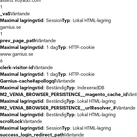
assets.voyado.com
1
_vaS
Väntande
Maximal lagringstid
: Session
Typ
: Lokal HTML-lagring
garnius.se
1
prev_page_path
Väntande
Maximal lagringstid
: 1 dag
Typ
: HTTP-cookie
www.garnius.se
6
clerk-visitor-id
Väntande
Maximal lagringstid
: 1 dag
Typ
: HTTP-cookie
Garnius-cache#apollogql
Väntande
Maximal lagringstid
: Beständig
Typ
: IndexeradDB
M2_VENIA_BROWSER_PERSISTENCE__magento_cache_id
Vän
Maximal lagringstid
: Beständig
Typ
: Lokal HTML-lagring
M2_VENIA_BROWSER_PERSISTENCE__urlResolver_#
Väntande
Maximal lagringstid
: Beständig
Typ
: Lokal HTML-lagring
scrollLock
Väntande
Maximal lagringstid
: Session
Typ
: Lokal HTML-lagring
success_login_redirect_path
Väntande