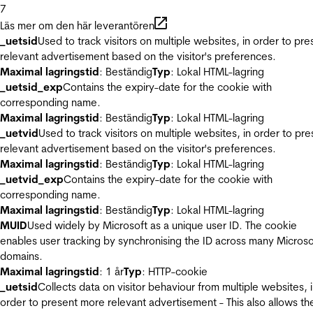
7
Läs mer om den här leverantören
_uetsid
Used to track visitors on multiple websites, in order to pre
relevant advertisement based on the visitor's preferences.
Maximal lagringstid
: Beständig
Typ
: Lokal HTML-lagring
_uetsid_exp
Contains the expiry-date for the cookie with
corresponding name.
Maximal lagringstid
: Beständig
Typ
: Lokal HTML-lagring
_uetvid
Used to track visitors on multiple websites, in order to pre
relevant advertisement based on the visitor's preferences.
Maximal lagringstid
: Beständig
Typ
: Lokal HTML-lagring
_uetvid_exp
Contains the expiry-date for the cookie with
corresponding name.
Maximal lagringstid
: Beständig
Typ
: Lokal HTML-lagring
MUID
Used widely by Microsoft as a unique user ID. The cookie
enables user tracking by synchronising the ID across many Microso
domains.
Maximal lagringstid
: 1 år
Typ
: HTTP-cookie
_uetsid
Collects data on visitor behaviour from multiple websites, 
order to present more relevant advertisement - This also allows th