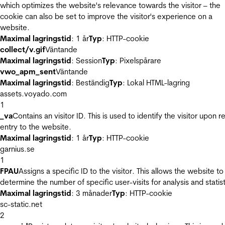
which optimizes the website's relevance towards the visitor – the
cookie can also be set to improve the visitor's experience on a
website.
Maximal lagringstid
: 1 år
Typ
: HTTP-cookie
collect/v.gif
Väntande
Maximal lagringstid
: Session
Typ
: Pixelspårare
vwo_apm_sent
Väntande
Maximal lagringstid
: Beständig
Typ
: Lokal HTML-lagring
assets.voyado.com
1
_va
Contains an visitor ID. This is used to identify the visitor upon r
entry to the website.
Maximal lagringstid
: 1 år
Typ
: HTTP-cookie
garnius.se
1
FPAU
Assigns a specific ID to the visitor. This allows the website to
determine the number of specific user-visits for analysis and statist
Maximal lagringstid
: 3 månader
Typ
: HTTP-cookie
sc-static.net
2