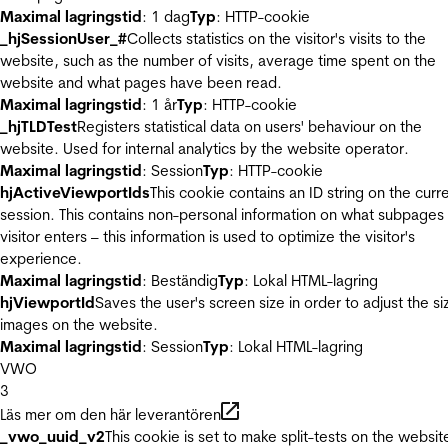
Maximal lagringstid
: 1 dag
Typ
: HTTP-cookie
_hjSessionUser_#
Collects statistics on the visitor's visits to the
website, such as the number of visits, average time spent on the
website and what pages have been read.
Maximal lagringstid
: 1 år
Typ
: HTTP-cookie
_hjTLDTest
Registers statistical data on users' behaviour on the
website. Used for internal analytics by the website operator.
Maximal lagringstid
: Session
Typ
: HTTP-cookie
hjActiveViewportIds
This cookie contains an ID string on the curr
session. This contains non-personal information on what subpages
visitor enters – this information is used to optimize the visitor's
experience.
Maximal lagringstid
: Beständig
Typ
: Lokal HTML-lagring
hjViewportId
Saves the user's screen size in order to adjust the si
images on the website.
Maximal lagringstid
: Session
Typ
: Lokal HTML-lagring
VWO
3
Läs mer om den här leverantören
_vwo_uuid_v2
This cookie is set to make split-tests on the websit