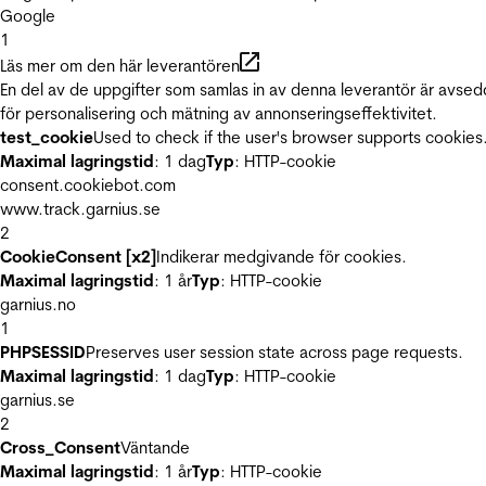
Google
1
Läs mer om den här leverantören
En del av de uppgifter som samlas in av denna leverantör är avse
för personalisering och mätning av annonseringseffektivitet.
test_cookie
Used to check if the user's browser supports cookies
Maximal lagringstid
: 1 dag
Typ
: HTTP-cookie
consent.cookiebot.com
www.track.garnius.se
2
CookieConsent [x2]
Indikerar medgivande för cookies.
Maximal lagringstid
: 1 år
Typ
: HTTP-cookie
garnius.no
1
PHPSESSID
Preserves user session state across page requests.
Maximal lagringstid
: 1 dag
Typ
: HTTP-cookie
garnius.se
2
Cross_Consent
Väntande
Maximal lagringstid
: 1 år
Typ
: HTTP-cookie