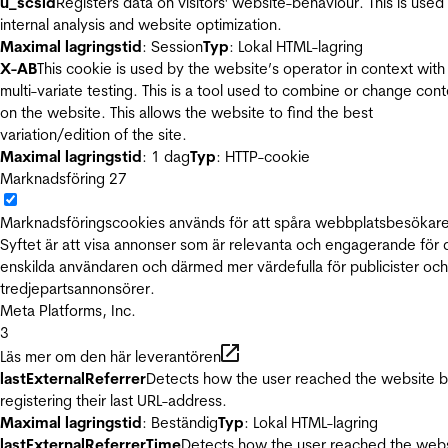
u_scsid
Registers data on visitors' website-behaviour. This is used 
internal analysis and website optimization.
Maximal lagringstid
: Session
Typ
: Lokal HTML-lagring
X-AB
This cookie is used by the website’s operator in context with
multi-variate testing. This is a tool used to combine or change con
on the website. This allows the website to find the best
variation/edition of the site.
Maximal lagringstid
: 1 dag
Typ
: HTTP-cookie
Marknadsföring
27
Marknadsföringscookies används för att spåra webbplatsbesökare
Syftet är att visa annonser som är relevanta och engagerande för
enskilda användaren och därmed mer värdefulla för publicister och
tredjepartsannonsörer.
Meta Platforms, Inc.
3
Läs mer om den här leverantören
lastExternalReferrer
Detects how the user reached the website 
registering their last URL-address.
Maximal lagringstid
: Beständig
Typ
: Lokal HTML-lagring
lastExternalReferrerTime
Detects how the user reached the web