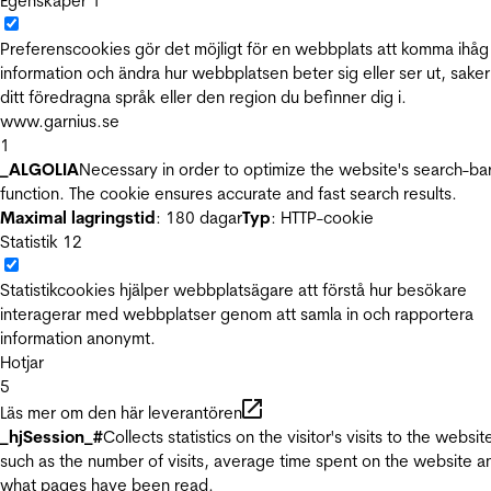
Egenskaper
1
Preferenscookies gör det möjligt för en webbplats att komma ihåg
information och ändra hur webbplatsen beter sig eller ser ut, sake
ditt föredragna språk eller den region du befinner dig i.
www.garnius.se
1
_ALGOLIA
Necessary in order to optimize the website's search-ba
function. The cookie ensures accurate and fast search results.
Maximal lagringstid
: 180 dagar
Typ
: HTTP-cookie
Statistik
12
Statistikcookies hjälper webbplatsägare att förstå hur besökare
interagerar med webbplatser genom att samla in och rapportera
information anonymt.
Hotjar
5
Läs mer om den här leverantören
_hjSession_#
Collects statistics on the visitor's visits to the websit
such as the number of visits, average time spent on the website a
what pages have been read.