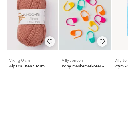
Viking Garn
Villy Jensen
Villy J
Alpaca Liten Storm
Pony maskemarkörer - 10 st, stor