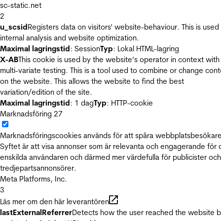
sc-static.net
2
u_scsid
Registers data on visitors' website-behaviour. This is used 
internal analysis and website optimization.
Maximal lagringstid
: Session
Typ
: Lokal HTML-lagring
X-AB
This cookie is used by the website’s operator in context with
multi-variate testing. This is a tool used to combine or change con
on the website. This allows the website to find the best
variation/edition of the site.
Maximal lagringstid
: 1 dag
Typ
: HTTP-cookie
Marknadsföring
27
Marknadsföringscookies används för att spåra webbplatsbesökare
Syftet är att visa annonser som är relevanta och engagerande för
enskilda användaren och därmed mer värdefulla för publicister och
tredjepartsannonsörer.
Meta Platforms, Inc.
3
Läs mer om den här leverantören
lastExternalReferrer
Detects how the user reached the website 