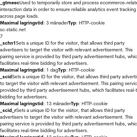
_gtmeec
Used to temporarily store and process ecommerce-relat
interaction data in order to ensure reliable analytics event tracking
across page loads.
Maximal lagringstid
: 3 månader
Typ
: HTTP-cookie
sc-static.net
7
_schn1
Sets a unique ID for the visitor, that allows third party
advertisers to target the visitor with relevant advertisement. This
pairing service is provided by third party advertisement hubs, whi
facilitates real-time bidding for advertisers.
Maximal lagringstid
: 1 dag
Typ
: HTTP-cookie
_scid
Sets a unique ID for the visitor, that allows third party advert
to target the visitor with relevant advertisement. This pairing servic
provided by third party advertisement hubs, which facilitates real-
bidding for advertisers.
Maximal lagringstid
: 13 månader
Typ
: HTTP-cookie
_scid_r
Sets a unique ID for the visitor, that allows third party
advertisers to target the visitor with relevant advertisement. This
pairing service is provided by third party advertisement hubs, whi
facilitates real-time bidding for advertisers.