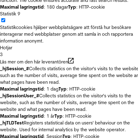
function. The cookie ensures accurate and fast search results.
Maximal lagringstid
: 180 dagar
Typ
: HTTP-cookie
Statistik
9
Statistikcookies hjälper webbplatsägare att förstå hur besökare
interagerar med webbplatser genom att samla in och rapportera
information anonymt.
Hotjar
3
Läs mer om den här leverantören
_hjSession_#
Collects statistics on the visitor's visits to the websit
such as the number of visits, average time spent on the website a
what pages have been read.
Maximal lagringstid
: 1 dag
Typ
: HTTP-cookie
_hjSessionUser_#
Collects statistics on the visitor's visits to the
website, such as the number of visits, average time spent on the
website and what pages have been read.
Maximal lagringstid
: 1 år
Typ
: HTTP-cookie
_hjTLDTest
Registers statistical data on users' behaviour on the
website. Used for internal analytics by the website operator.
Maximal lagringstid
: Session
Typ
: HTTP-cookie