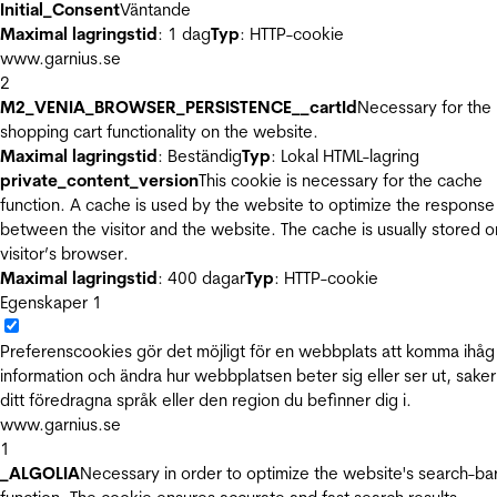
Initial_Consent
Väntande
Maximal lagringstid
: 1 dag
Typ
: HTTP-cookie
www.garnius.se
2
M2_VENIA_BROWSER_PERSISTENCE__cartId
Necessary for the
shopping cart functionality on the website.
Maximal lagringstid
: Beständig
Typ
: Lokal HTML-lagring
private_content_version
This cookie is necessary for the cache
function. A cache is used by the website to optimize the response
between the visitor and the website. The cache is usually stored o
visitor’s browser.
Maximal lagringstid
: 400 dagar
Typ
: HTTP-cookie
Egenskaper
1
Preferenscookies gör det möjligt för en webbplats att komma ihåg
information och ändra hur webbplatsen beter sig eller ser ut, sake
ditt föredragna språk eller den region du befinner dig i.
www.garnius.se
1
_ALGOLIA
Necessary in order to optimize the website's search-ba