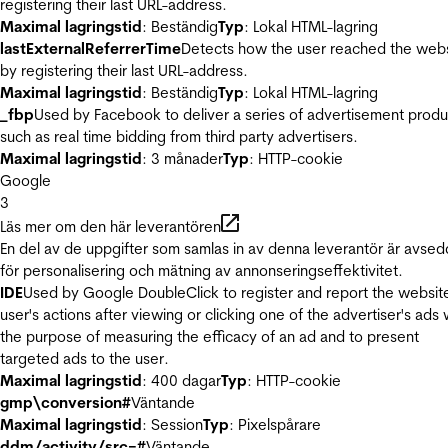
registering their last URL-address.
Maximal lagringstid
: Beständig
Typ
: Lokal HTML-lagring
lastExternalReferrerTime
Detects how the user reached the web
by registering their last URL-address.
Maximal lagringstid
: Beständig
Typ
: Lokal HTML-lagring
_fbp
Used by Facebook to deliver a series of advertisement produ
such as real time bidding from third party advertisers.
Maximal lagringstid
: 3 månader
Typ
: HTTP-cookie
Google
3
Läs mer om den här leverantören
En del av de uppgifter som samlas in av denna leverantör är avse
för personalisering och mätning av annonseringseffektivitet.
IDE
Used by Google DoubleClick to register and report the websit
user's actions after viewing or clicking one of the advertiser's ads 
the purpose of measuring the efficacy of an ad and to present
targeted ads to the user.
Maximal lagringstid
: 400 dagar
Typ
: HTTP-cookie
gmp\conversion#
Väntande
Maximal lagringstid
: Session
Typ
: Pixelspårare
ddm/activity/src=#
Väntande