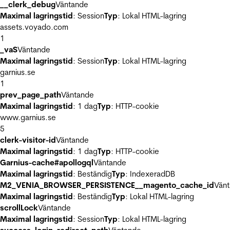
__clerk_debug
Väntande
Maximal lagringstid
: Session
Typ
: Lokal HTML-lagring
assets.voyado.com
1
_vaS
Väntande
Maximal lagringstid
: Session
Typ
: Lokal HTML-lagring
garnius.se
1
prev_page_path
Väntande
Maximal lagringstid
: 1 dag
Typ
: HTTP-cookie
www.garnius.se
5
clerk-visitor-id
Väntande
Maximal lagringstid
: 1 dag
Typ
: HTTP-cookie
Garnius-cache#apollogql
Väntande
Maximal lagringstid
: Beständig
Typ
: IndexeradDB
M2_VENIA_BROWSER_PERSISTENCE__magento_cache_id
Vän
Maximal lagringstid
: Beständig
Typ
: Lokal HTML-lagring
scrollLock
Väntande
Maximal lagringstid
: Session
Typ
: Lokal HTML-lagring