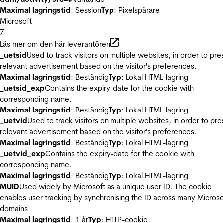
Maximal lagringstid
: Session
Typ
: Pixelspårare
Microsoft
7
Läs mer om den här leverantören
_uetsid
Used to track visitors on multiple websites, in order to pre
relevant advertisement based on the visitor's preferences.
Maximal lagringstid
: Beständig
Typ
: Lokal HTML-lagring
_uetsid_exp
Contains the expiry-date for the cookie with
corresponding name.
Maximal lagringstid
: Beständig
Typ
: Lokal HTML-lagring
_uetvid
Used to track visitors on multiple websites, in order to pre
relevant advertisement based on the visitor's preferences.
Maximal lagringstid
: Beständig
Typ
: Lokal HTML-lagring
_uetvid_exp
Contains the expiry-date for the cookie with
corresponding name.
Maximal lagringstid
: Beständig
Typ
: Lokal HTML-lagring
MUID
Used widely by Microsoft as a unique user ID. The cookie
enables user tracking by synchronising the ID across many Microso
domains.
Maximal lagringstid
: 1 år
Typ
: HTTP-cookie