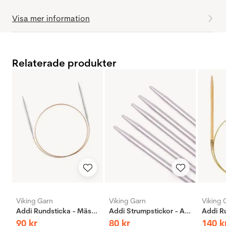
Visa mer information
Relaterade produkter
Viking Garn
Viking Garn
Viking 
Addi Rundsticka - Mässing
Addi Strumpstickor - Aluminium
90
kr
80
kr
140
k