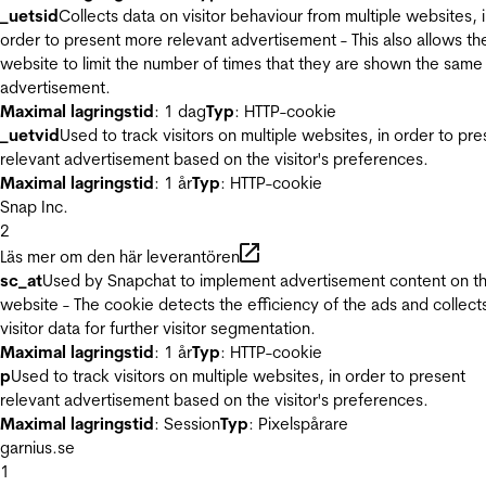
_uetsid
Collects data on visitor behaviour from multiple websites, 
order to present more relevant advertisement - This also allows th
website to limit the number of times that they are shown the same
advertisement.
Maximal lagringstid
: 1 dag
Typ
: HTTP-cookie
_uetvid
Used to track visitors on multiple websites, in order to pre
relevant advertisement based on the visitor's preferences.
Maximal lagringstid
: 1 år
Typ
: HTTP-cookie
Snap Inc.
2
Läs mer om den här leverantören
sc_at
Used by Snapchat to implement advertisement content on t
website - The cookie detects the efficiency of the ads and collect
visitor data for further visitor segmentation.
Maximal lagringstid
: 1 år
Typ
: HTTP-cookie
p
Used to track visitors on multiple websites, in order to present
relevant advertisement based on the visitor's preferences.
Maximal lagringstid
: Session
Typ
: Pixelspårare
garnius.se
1