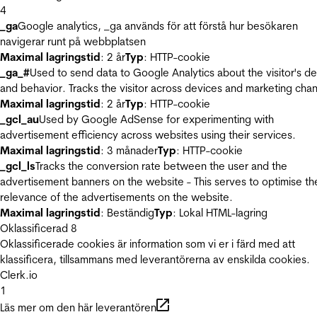
4
_ga
Google analytics, _ga används för att förstå hur besökaren
navigerar runt på webbplatsen
Maximal lagringstid
: 2 år
Typ
: HTTP-cookie
_ga_#
Used to send data to Google Analytics about the visitor's d
and behavior. Tracks the visitor across devices and marketing chan
Maximal lagringstid
: 2 år
Typ
: HTTP-cookie
_gcl_au
Used by Google AdSense for experimenting with
advertisement efficiency across websites using their services.
Maximal lagringstid
: 3 månader
Typ
: HTTP-cookie
_gcl_ls
Tracks the conversion rate between the user and the
advertisement banners on the website - This serves to optimise th
relevance of the advertisements on the website.
Maximal lagringstid
: Beständig
Typ
: Lokal HTML-lagring
Oklassificerad
8
Oklassificerade cookies är information som vi er i färd med att
klassificera, tillsammans med leverantörerna av enskilda cookies.
Clerk.io
1
Läs mer om den här leverantören