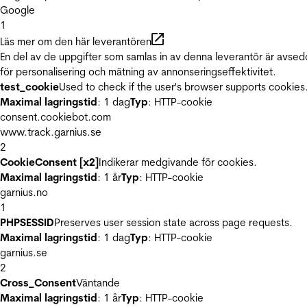
Google
1
Läs mer om den här leverantören
En del av de uppgifter som samlas in av denna leverantör är avse
för personalisering och mätning av annonseringseffektivitet.
test_cookie
Used to check if the user's browser supports cookies
Maximal lagringstid
: 1 dag
Typ
: HTTP-cookie
consent.cookiebot.com
www.track.garnius.se
2
CookieConsent [x2]
Indikerar medgivande för cookies.
Maximal lagringstid
: 1 år
Typ
: HTTP-cookie
garnius.no
1
PHPSESSID
Preserves user session state across page requests.
Maximal lagringstid
: 1 dag
Typ
: HTTP-cookie
garnius.se
2
Cross_Consent
Väntande
Maximal lagringstid
: 1 år
Typ
: HTTP-cookie