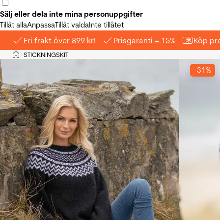
Sälj eller dela inte mina personuppgifter
Tillåt alla
Anpassa
Tillåt valda
Inte tillåtet
Fri frakt över 899 kr!
Prisgaranti + 15%
Köp pre
Hem
STICKNINGSKIT
>
-31%