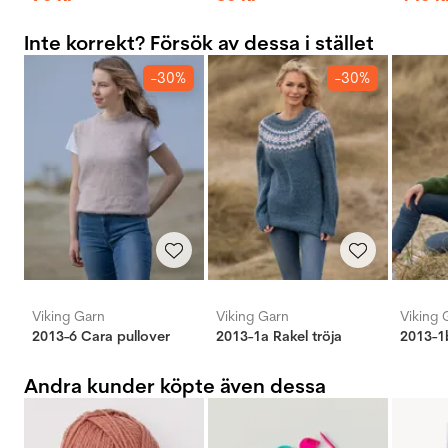
Inte korrekt? Försök av dessa i stället
-30%
-30%
Viking Garn
Viking Garn
Viking 
2013-6 Cara pullover
2013-1a Rakel tröja
2013-1b
Andra kunder köpte även dessa