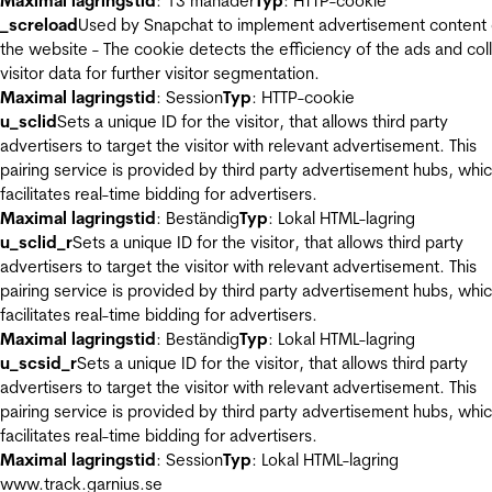
Maximal lagringstid
: 13 månader
Typ
: HTTP-cookie
_screload
Used by Snapchat to implement advertisement content
the website - The cookie detects the efficiency of the ads and col
visitor data for further visitor segmentation.
Maximal lagringstid
: Session
Typ
: HTTP-cookie
u_sclid
Sets a unique ID for the visitor, that allows third party
advertisers to target the visitor with relevant advertisement. This
pairing service is provided by third party advertisement hubs, whi
facilitates real-time bidding for advertisers.
Maximal lagringstid
: Beständig
Typ
: Lokal HTML-lagring
u_sclid_r
Sets a unique ID for the visitor, that allows third party
advertisers to target the visitor with relevant advertisement. This
pairing service is provided by third party advertisement hubs, whi
facilitates real-time bidding for advertisers.
Maximal lagringstid
: Beständig
Typ
: Lokal HTML-lagring
u_scsid_r
Sets a unique ID for the visitor, that allows third party
advertisers to target the visitor with relevant advertisement. This
pairing service is provided by third party advertisement hubs, whi
facilitates real-time bidding for advertisers.
Maximal lagringstid
: Session
Typ
: Lokal HTML-lagring
www.track.garnius.se