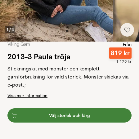
1
/
3
Viking Garn
Från
819
kr
2013-3 Paula tröja
1
179
kr
Stickningskit med mönster och komplett
garnförbrukning för vald storlek. Mönster skickas via
e-post.;
Visa mer information
Välj storlek och färg