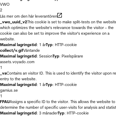
VWO
2
Läs mer om den här leverantören
_vwo_uuid_v2
This cookie is set to make split-tests on the websit
which optimizes the website's relevance towards the visitor – the
cookie can also be set to improve the visitor's experience on a
website.
Maximal lagringstid
: 1 år
Typ
: HTTP-cookie
collect/v.gif
Väntande
Maximal lagringstid
: Session
Typ
: Pixelspårare
assets.voyado.com
1
_va
Contains an visitor ID. This is used to identify the visitor upon r
entry to the website.
Maximal lagringstid
: 1 år
Typ
: HTTP-cookie
garnius.se
1
FPAU
Assigns a specific ID to the visitor. This allows the website to
determine the number of specific user-visits for analysis and statist
Maximal lagringstid
: 3 månader
Typ
: HTTP-cookie