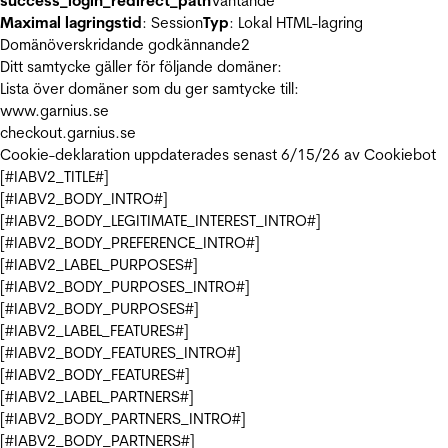
success_login_redirect_path
Väntande
Maximal lagringstid
: Session
Typ
: Lokal HTML-lagring
Domänöverskridande godkännande
2
Ditt samtycke gäller för följande domäner:
Lista över domäner som du ger samtycke till:
www.garnius.se
checkout.garnius.se
Cookie-deklaration uppdaterades senast 6/15/26 av
Cookiebot
[#IABV2_TITLE#]
[#IABV2_BODY_INTRO#]
[#IABV2_BODY_LEGITIMATE_INTEREST_INTRO#]
[#IABV2_BODY_PREFERENCE_INTRO#]
[#IABV2_LABEL_PURPOSES#]
[#IABV2_BODY_PURPOSES_INTRO#]
[#IABV2_BODY_PURPOSES#]
[#IABV2_LABEL_FEATURES#]
[#IABV2_BODY_FEATURES_INTRO#]
[#IABV2_BODY_FEATURES#]
[#IABV2_LABEL_PARTNERS#]
[#IABV2_BODY_PARTNERS_INTRO#]
[#IABV2_BODY_PARTNERS#]