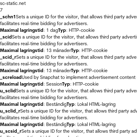
sc-static.net
7
_schn1
Sets a unique ID for the visitor, that allows third party adv
facilitates real-time bidding for advertisers.
Maximal lagringstid
: 1 dag
Typ
: HTTP-cookie
_scid
Sets a unique ID for the visitor, that allows third party adver
facilitates real-time bidding for advertisers.
Maximal lagringstid
: 13 månader
Typ
: HTTP-cookie
_scid_r
Sets a unique ID for the visitor, that allows third party adv
facilitates real-time bidding for advertisers.
Maximal lagringstid
: 13 månader
Typ
: HTTP-cookie
_screload
Used by Snapchat to implement advertisement content on 
Maximal lagringstid
: Session
Typ
: HTTP-cookie
u_sclid
Sets a unique ID for the visitor, that allows third party adv
facilitates real-time bidding for advertisers.
Maximal lagringstid
: Beständig
Typ
: Lokal HTML-lagring
u_sclid_r
Sets a unique ID for the visitor, that allows third party a
facilitates real-time bidding for advertisers.
Maximal lagringstid
: Beständig
Typ
: Lokal HTML-lagring
u_scsid_r
Sets a unique ID for the visitor, that allows third party 