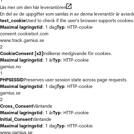
1
Läs mer om den här leverantören
En del av de uppgifter som samlas in av denna leverantör är avsed
test_cookie
Used to check if the user's browser supports cookies
Maximal lagringstid
: 1 dag
Typ
: HTTP-cookie
consent.cookiebot.com
www.track.garnius.se
2
CookieConsent [x2]
Indikerar medgivande för cookies.
Maximal lagringstid
: 1 år
Typ
: HTTP-cookie
garnius.no
1
PHPSESSID
Preserves user session state across page requests.
Maximal lagringstid
: 1 dag
Typ
: HTTP-cookie
garnius.se
2
Cross_Consent
Väntande
Maximal lagringstid
: 1 år
Typ
: HTTP-cookie
Initial_Consent
Väntande
Maximal lagringstid
: 1 dag
Typ
: HTTP-cookie
www.garnius.se