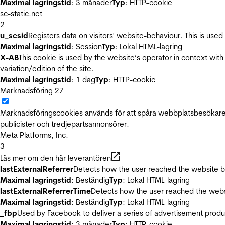
Maximal lagringstid
: 3 månader
Typ
: HTTP-cookie
sc-static.net
2
u_scsid
Registers data on visitors' website-behaviour. This is used 
Maximal lagringstid
: Session
Typ
: Lokal HTML-lagring
X-AB
This cookie is used by the website’s operator in context with 
variation/edition of the site.
Maximal lagringstid
: 1 dag
Typ
: HTTP-cookie
Marknadsföring
27
Marknadsföringscookies används för att spåra webbplatsbesökare.
publicister och tredjepartsannonsörer.
Meta Platforms, Inc.
3
Läs mer om den här leverantören
lastExternalReferrer
Detects how the user reached the website by 
Maximal lagringstid
: Beständig
Typ
: Lokal HTML-lagring
lastExternalReferrerTime
Detects how the user reached the websi
Maximal lagringstid
: Beständig
Typ
: Lokal HTML-lagring
_fbp
Used by Facebook to deliver a series of advertisement product
Maximal lagringstid
: 3 månader
Typ
: HTTP-cookie