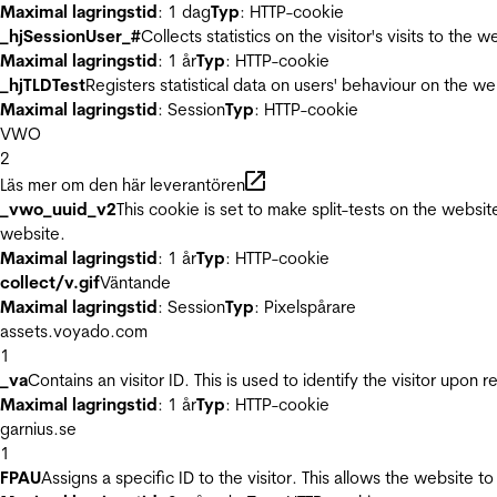
Maximal lagringstid
: 1 dag
Typ
: HTTP-cookie
_hjSessionUser_#
Collects statistics on the visitor's visits to t
Maximal lagringstid
: 1 år
Typ
: HTTP-cookie
_hjTLDTest
Registers statistical data on users' behaviour on the we
Maximal lagringstid
: Session
Typ
: HTTP-cookie
VWO
2
Läs mer om den här leverantören
_vwo_uuid_v2
This cookie is set to make split-tests on the websi
website.
Maximal lagringstid
: 1 år
Typ
: HTTP-cookie
collect/v.gif
Väntande
Maximal lagringstid
: Session
Typ
: Pixelspårare
assets.voyado.com
1
_va
Contains an visitor ID. This is used to identify the visitor upon 
Maximal lagringstid
: 1 år
Typ
: HTTP-cookie
garnius.se
1
FPAU
Assigns a specific ID to the visitor. This allows the website to