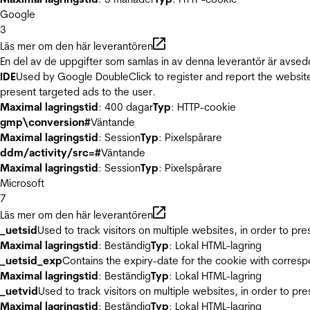
Google
3
Läs mer om den här leverantören
En del av de uppgifter som samlas in av denna leverantör är avsed
IDE
Used by Google DoubleClick to register and report the website u
present targeted ads to the user.
Maximal lagringstid
: 400 dagar
Typ
: HTTP-cookie
gmp\conversion#
Väntande
Maximal lagringstid
: Session
Typ
: Pixelspårare
ddm/activity/src=#
Väntande
Maximal lagringstid
: Session
Typ
: Pixelspårare
Microsoft
7
Läs mer om den här leverantören
_uetsid
Used to track visitors on multiple websites, in order to pr
Maximal lagringstid
: Beständig
Typ
: Lokal HTML-lagring
_uetsid_exp
Contains the expiry-date for the cookie with corres
Maximal lagringstid
: Beständig
Typ
: Lokal HTML-lagring
_uetvid
Used to track visitors on multiple websites, in order to pr
Maximal lagringstid
: Beständig
Typ
: Lokal HTML-lagring