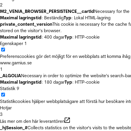
2
M2_VENIA_BROWSER_PERSISTENCE__cartId
Necessary for the 
Maximal lagringstid
: Beständig
Typ
: Lokal HTML-lagring
private_content_version
This cookie is necessary for the cache 
stored on the visitor’s browser.
Maximal lagringstid
: 400 dagar
Typ
: HTTP-cookie
Egenskaper
1
Preferenscookies gör det möjligt för en webbplats att komma ihåg i
www.garnius.se
1
_ALGOLIA
Necessary in order to optimize the website's search-bar
Maximal lagringstid
: 180 dagar
Typ
: HTTP-cookie
Statistik
9
Statistikcookies hjälper webbplatsägare att förstå hur besökare 
Hotjar
3
Läs mer om den här leverantören
_hjSession_#
Collects statistics on the visitor's visits to the we