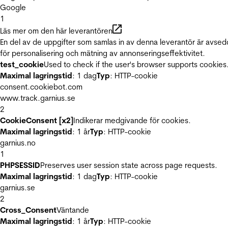
Google
1
Läs mer om den här leverantören
En del av de uppgifter som samlas in av denna leverantör är avse
för personalisering och mätning av annonseringseffektivitet.
test_cookie
Used to check if the user's browser supports cookies
Maximal lagringstid
: 1 dag
Typ
: HTTP-cookie
consent.cookiebot.com
www.track.garnius.se
2
CookieConsent [x2]
Indikerar medgivande för cookies.
Maximal lagringstid
: 1 år
Typ
: HTTP-cookie
garnius.no
1
PHPSESSID
Preserves user session state across page requests.
Maximal lagringstid
: 1 dag
Typ
: HTTP-cookie
garnius.se
2
Cross_Consent
Väntande
Maximal lagringstid
: 1 år
Typ
: HTTP-cookie