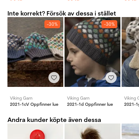
Inte korrekt? Försök av dessa i stället
-30%
-30%
Viking Garn
Viking Garn
Viking 
2021-1cV Oppfinner lue
2021-1d Oppfinner lue
2021-1
Andra kunder köpte även dessa