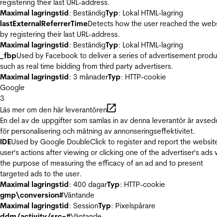
registering their last URL-address.
Maximal lagringstid
: Beständig
Typ
: Lokal HTML-lagring
lastExternalReferrerTime
Detects how the user reached the web
by registering their last URL-address.
Maximal lagringstid
: Beständig
Typ
: Lokal HTML-lagring
_fbp
Used by Facebook to deliver a series of advertisement produ
such as real time bidding from third party advertisers.
Maximal lagringstid
: 3 månader
Typ
: HTTP-cookie
Google
3
Läs mer om den här leverantören
En del av de uppgifter som samlas in av denna leverantör är avse
för personalisering och mätning av annonseringseffektivitet.
IDE
Used by Google DoubleClick to register and report the websit
user's actions after viewing or clicking one of the advertiser's ads 
the purpose of measuring the efficacy of an ad and to present
targeted ads to the user.
Maximal lagringstid
: 400 dagar
Typ
: HTTP-cookie
gmp\conversion#
Väntande
Maximal lagringstid
: Session
Typ
: Pixelspårare
ddm/activity/src=#
Väntande