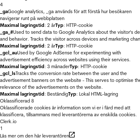
4
_ga
Google analytics, _ga används för att förstå hur besökaren
navigerar runt på webbplatsen
Maximal lagringstid
: 2 år
Typ
: HTTP-cookie
_ga_#
Used to send data to Google Analytics about the visitor's d
and behavior. Tracks the visitor across devices and marketing chan
Maximal lagringstid
: 2 år
Typ
: HTTP-cookie
_gcl_au
Used by Google AdSense for experimenting with
advertisement efficiency across websites using their services.
Maximal lagringstid
: 3 månader
Typ
: HTTP-cookie
_gcl_ls
Tracks the conversion rate between the user and the
advertisement banners on the website - This serves to optimise th
relevance of the advertisements on the website.
Maximal lagringstid
: Beständig
Typ
: Lokal HTML-lagring
Oklassificerad
8
Oklassificerade cookies är information som vi er i färd med att
klassificera, tillsammans med leverantörerna av enskilda cookies.
Clerk.io
1
Läs mer om den här leverantören