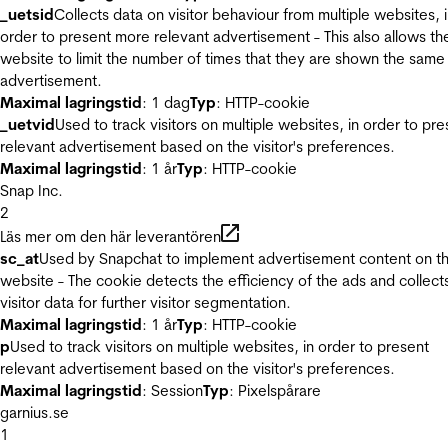
_uetsid
Collects data on visitor behaviour from multiple websites, 
order to present more relevant advertisement - This also allows th
website to limit the number of times that they are shown the same
advertisement.
Maximal lagringstid
: 1 dag
Typ
: HTTP-cookie
_uetvid
Used to track visitors on multiple websites, in order to pre
relevant advertisement based on the visitor's preferences.
Maximal lagringstid
: 1 år
Typ
: HTTP-cookie
Snap Inc.
2
Läs mer om den här leverantören
sc_at
Used by Snapchat to implement advertisement content on t
website - The cookie detects the efficiency of the ads and collect
visitor data for further visitor segmentation.
Maximal lagringstid
: 1 år
Typ
: HTTP-cookie
p
Used to track visitors on multiple websites, in order to present
relevant advertisement based on the visitor's preferences.
Maximal lagringstid
: Session
Typ
: Pixelspårare
garnius.se
1