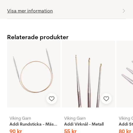
Visa mer information
Relaterade produkter
Viking Garn
Viking Garn
Viking 
Addi Rundsticka - Mässing
Addi Virknål - Metall
90
kr
55
kr
80
kr