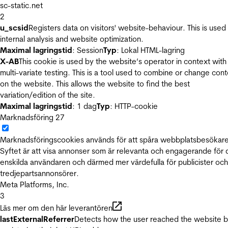
sc-static.net
2
u_scsid
Registers data on visitors' website-behaviour. This is used 
internal analysis and website optimization.
Maximal lagringstid
: Session
Typ
: Lokal HTML-lagring
X-AB
This cookie is used by the website’s operator in context with
multi-variate testing. This is a tool used to combine or change con
on the website. This allows the website to find the best
variation/edition of the site.
Maximal lagringstid
: 1 dag
Typ
: HTTP-cookie
Marknadsföring
27
Marknadsföringscookies används för att spåra webbplatsbesökare
Syftet är att visa annonser som är relevanta och engagerande för
enskilda användaren och därmed mer värdefulla för publicister och
tredjepartsannonsörer.
Meta Platforms, Inc.
3
Läs mer om den här leverantören
lastExternalReferrer
Detects how the user reached the website 