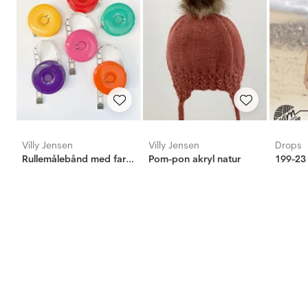
Villy Jensen
Villy Jensen
Drops
Rullemålebånd med farve
Pom-pon akryl natur
199-23