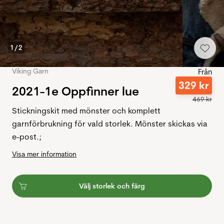
1
/
2
Viking Garn
Från
329
kr
2021-1e Oppfinner lue
469
kr
Stickningskit med mönster och komplett
garnförbrukning för vald storlek. Mönster skickas via
e-post.;
Visa mer information
Välj storlek och färg