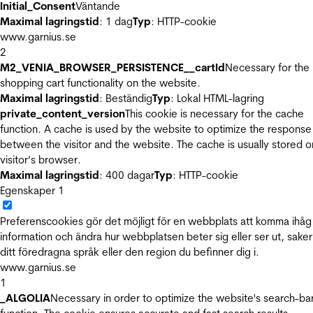
Initial_Consent
Väntande
Maximal lagringstid
: 1 dag
Typ
: HTTP-cookie
www.garnius.se
2
M2_VENIA_BROWSER_PERSISTENCE__cartId
Necessary for the
shopping cart functionality on the website.
Maximal lagringstid
: Beständig
Typ
: Lokal HTML-lagring
private_content_version
This cookie is necessary for the cache
function. A cache is used by the website to optimize the response
between the visitor and the website. The cache is usually stored o
visitor’s browser.
Maximal lagringstid
: 400 dagar
Typ
: HTTP-cookie
Egenskaper
1
Preferenscookies gör det möjligt för en webbplats att komma ihåg
information och ändra hur webbplatsen beter sig eller ser ut, sake
ditt föredragna språk eller den region du befinner dig i.
www.garnius.se
1
_ALGOLIA
Necessary in order to optimize the website's search-ba