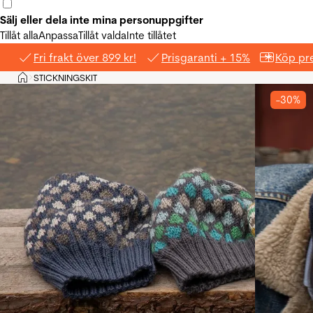
Sälj eller dela inte mina personuppgifter
Tillåt alla
Anpassa
Tillåt valda
Inte tillåtet
Fri frakt över 899 kr!
Prisgaranti + 15%
Köp pre
Hem
STICKNINGSKIT
>
-30%