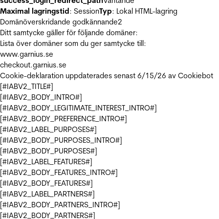
success_login_redirect_path
Väntande
Maximal lagringstid
: Session
Typ
: Lokal HTML-lagring
Domänöverskridande godkännande
2
Ditt samtycke gäller för följande domäner:
Lista över domäner som du ger samtycke till:
www.garnius.se
checkout.garnius.se
Cookie-deklaration uppdaterades senast 6/15/26 av
Cookiebot
[#IABV2_TITLE#]
[#IABV2_BODY_INTRO#]
[#IABV2_BODY_LEGITIMATE_INTEREST_INTRO#]
[#IABV2_BODY_PREFERENCE_INTRO#]
[#IABV2_LABEL_PURPOSES#]
[#IABV2_BODY_PURPOSES_INTRO#]
[#IABV2_BODY_PURPOSES#]
[#IABV2_LABEL_FEATURES#]
[#IABV2_BODY_FEATURES_INTRO#]
[#IABV2_BODY_FEATURES#]
[#IABV2_LABEL_PARTNERS#]
[#IABV2_BODY_PARTNERS_INTRO#]
[#IABV2_BODY_PARTNERS#]