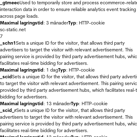
_gtmeec
Used to temporarily store and process ecommerce-relat
interaction data in order to ensure reliable analytics event tracking
across page loads.
Maximal lagringstid
: 3 månader
Typ
: HTTP-cookie
sc-static.net
7
_schn1
Sets a unique ID for the visitor, that allows third party
advertisers to target the visitor with relevant advertisement. This
pairing service is provided by third party advertisement hubs, whi
facilitates real-time bidding for advertisers.
Maximal lagringstid
: 1 dag
Typ
: HTTP-cookie
_scid
Sets a unique ID for the visitor, that allows third party advert
to target the visitor with relevant advertisement. This pairing servic
provided by third party advertisement hubs, which facilitates real-
bidding for advertisers.
Maximal lagringstid
: 13 månader
Typ
: HTTP-cookie
_scid_r
Sets a unique ID for the visitor, that allows third party
advertisers to target the visitor with relevant advertisement. This
pairing service is provided by third party advertisement hubs, whi
facilitates real-time bidding for advertisers.