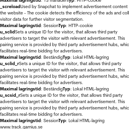
Maximal lagringstid
: 13 månader
Typ
: HTTP-cookie
_screload
Used by Snapchat to implement advertisement content
the website - The cookie detects the efficiency of the ads and col
visitor data for further visitor segmentation.
Maximal lagringstid
: Session
Typ
: HTTP-cookie
u_sclid
Sets a unique ID for the visitor, that allows third party
advertisers to target the visitor with relevant advertisement. This
pairing service is provided by third party advertisement hubs, whi
facilitates real-time bidding for advertisers.
Maximal lagringstid
: Beständig
Typ
: Lokal HTML-lagring
u_sclid_r
Sets a unique ID for the visitor, that allows third party
advertisers to target the visitor with relevant advertisement. This
pairing service is provided by third party advertisement hubs, whi
facilitates real-time bidding for advertisers.
Maximal lagringstid
: Beständig
Typ
: Lokal HTML-lagring
u_scsid_r
Sets a unique ID for the visitor, that allows third party
advertisers to target the visitor with relevant advertisement. This
pairing service is provided by third party advertisement hubs, whi
facilitates real-time bidding for advertisers.
Maximal lagringstid
: Session
Typ
: Lokal HTML-lagring
www.track.garnius.se