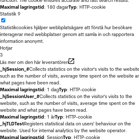
function. The cookie ensures accurate and fast search results.
Maximal lagringstid
: 180 dagar
Typ
: HTTP-cookie
Statistik
9
Statistikcookies hjälper webbplatsägare att förstå hur besökare
interagerar med webbplatser genom att samla in och rapportera
information anonymt.
Hotjar
3
Läs mer om den här leverantören
_hjSession_#
Collects statistics on the visitor's visits to the websit
such as the number of visits, average time spent on the website a
what pages have been read.
Maximal lagringstid
: 1 dag
Typ
: HTTP-cookie
_hjSessionUser_#
Collects statistics on the visitor's visits to the
website, such as the number of visits, average time spent on the
website and what pages have been read.
Maximal lagringstid
: 1 år
Typ
: HTTP-cookie
_hjTLDTest
Registers statistical data on users' behaviour on the
website. Used for internal analytics by the website operator.
Maximal lagringstid
: Session
Typ
: HTTP-cookie