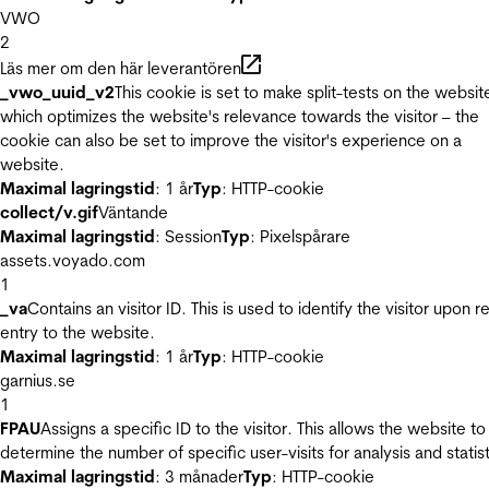
VWO
2
Läs mer om den här leverantören
_vwo_uuid_v2
This cookie is set to make split-tests on the websit
which optimizes the website's relevance towards the visitor – the
cookie can also be set to improve the visitor's experience on a
website.
Maximal lagringstid
: 1 år
Typ
: HTTP-cookie
collect/v.gif
Väntande
Maximal lagringstid
: Session
Typ
: Pixelspårare
assets.voyado.com
1
_va
Contains an visitor ID. This is used to identify the visitor upon r
entry to the website.
Maximal lagringstid
: 1 år
Typ
: HTTP-cookie
garnius.se
1
FPAU
Assigns a specific ID to the visitor. This allows the website to
determine the number of specific user-visits for analysis and statist
Maximal lagringstid
: 3 månader
Typ
: HTTP-cookie