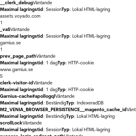
__clerk_debug
Väntande
Maximal lagringstid
: Session
Typ
: Lokal HTML-lagring
assets.voyado.com
1
_vaS
Väntande
Maximal lagringstid
: Session
Typ
: Lokal HTML-lagring
garnius.se
1
prev_page_path
Väntande
Maximal lagringstid
: 1 dag
Typ
: HTTP-cookie
www.garnius.se
5
clerk-visitor-id
Väntande
Maximal lagringstid
: 1 dag
Typ
: HTTP-cookie
Garnius-cache#apollogql
Väntande
Maximal lagringstid
: Beständig
Typ
: IndexeradDB
M2_VENIA_BROWSER_PERSISTENCE__magento_cache_id
Vän
Maximal lagringstid
: Beständig
Typ
: Lokal HTML-lagring
scrollLock
Väntande
Maximal lagringstid
: Session
Typ
: Lokal HTML-lagring