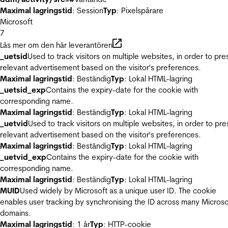
Maximal lagringstid
: Session
Typ
: Pixelspårare
Microsoft
7
Läs mer om den här leverantören
_uetsid
Used to track visitors on multiple websites, in order to pre
relevant advertisement based on the visitor's preferences.
Maximal lagringstid
: Beständig
Typ
: Lokal HTML-lagring
_uetsid_exp
Contains the expiry-date for the cookie with
corresponding name.
Maximal lagringstid
: Beständig
Typ
: Lokal HTML-lagring
_uetvid
Used to track visitors on multiple websites, in order to pre
relevant advertisement based on the visitor's preferences.
Maximal lagringstid
: Beständig
Typ
: Lokal HTML-lagring
_uetvid_exp
Contains the expiry-date for the cookie with
corresponding name.
Maximal lagringstid
: Beständig
Typ
: Lokal HTML-lagring
MUID
Used widely by Microsoft as a unique user ID. The cookie
enables user tracking by synchronising the ID across many Microso
domains.
Maximal lagringstid
: 1 år
Typ
: HTTP-cookie