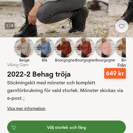
1
/
4
Beige
Blå
Bourgogne
Bourgogne
Bourgogne
Brun
Viking Garn
Från
2022-2 Behag tröja
649
kr
Stickningskit med mönster och komplett
garnförbrukning för vald storlek. Mönster skickas via
e-post.;
Visa mer information
Välj storlek och färg