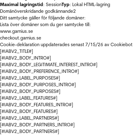
Maximal lagringstid
: Session
Typ
: Lokal HTML-lagring
Domänöverskridande godkännande
2
Ditt samtycke gäller för följande domäner:
Lista över domäner som du ger samtycke till:
www.garnius.se
checkout.garnius.se
Cookie-deklaration uppdaterades senast 7/15/26 av
Cookiebot
[#IABV2_TITLE#]
[#IABV2_BODY_INTRO#]
[#IABV2_BODY_LEGITIMATE_INTEREST_INTRO#]
[#IABV2_BODY_PREFERENCE_INTRO#]
[#IABV2_LABEL_PURPOSES#]
[#IABV2_BODY_PURPOSES_INTRO#]
[#IABV2_BODY_PURPOSES#]
[#IABV2_LABEL_FEATURES#]
[#IABV2_BODY_FEATURES_INTRO#]
[#IABV2_BODY_FEATURES#]
[#IABV2_LABEL_PARTNERS#]
[#IABV2_BODY_PARTNERS_INTRO#]
[#IABV2_BODY_PARTNERS#]