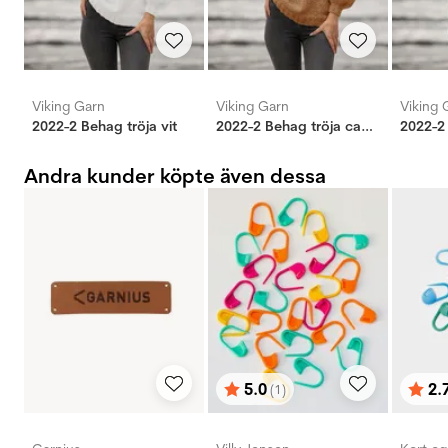
Viking Garn
Viking Garn
Viking 
2022-2 Behag tröja vit
2022-2 Behag tröja camel
Andra kunder köpte även dessa
5.0
2.
(1)
Betyg:
utav 5 stjärnor
Bety
utav 