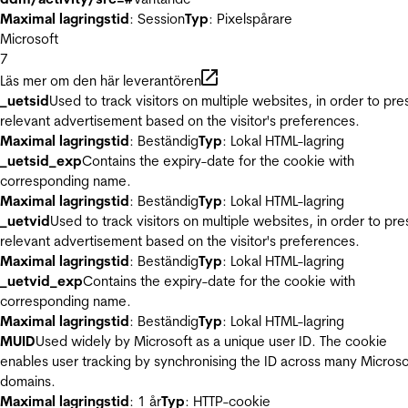
Maximal lagringstid
: Session
Typ
: Pixelspårare
Microsoft
7
Läs mer om den här leverantören
_uetsid
Used to track visitors on multiple websites, in order to pre
relevant advertisement based on the visitor's preferences.
Maximal lagringstid
: Beständig
Typ
: Lokal HTML-lagring
_uetsid_exp
Contains the expiry-date for the cookie with
corresponding name.
Maximal lagringstid
: Beständig
Typ
: Lokal HTML-lagring
_uetvid
Used to track visitors on multiple websites, in order to pre
relevant advertisement based on the visitor's preferences.
Maximal lagringstid
: Beständig
Typ
: Lokal HTML-lagring
_uetvid_exp
Contains the expiry-date for the cookie with
corresponding name.
Maximal lagringstid
: Beständig
Typ
: Lokal HTML-lagring
MUID
Used widely by Microsoft as a unique user ID. The cookie
enables user tracking by synchronising the ID across many Microso
domains.
Maximal lagringstid
: 1 år
Typ
: HTTP-cookie