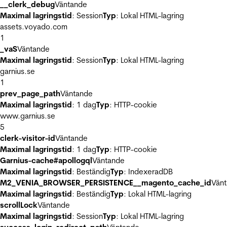
__clerk_debug
Väntande
Maximal lagringstid
: Session
Typ
: Lokal HTML-lagring
assets.voyado.com
1
_vaS
Väntande
Maximal lagringstid
: Session
Typ
: Lokal HTML-lagring
garnius.se
1
prev_page_path
Väntande
Maximal lagringstid
: 1 dag
Typ
: HTTP-cookie
www.garnius.se
5
clerk-visitor-id
Väntande
Maximal lagringstid
: 1 dag
Typ
: HTTP-cookie
Garnius-cache#apollogql
Väntande
Maximal lagringstid
: Beständig
Typ
: IndexeradDB
M2_VENIA_BROWSER_PERSISTENCE__magento_cache_id
Vän
Maximal lagringstid
: Beständig
Typ
: Lokal HTML-lagring
scrollLock
Väntande
Maximal lagringstid
: Session
Typ
: Lokal HTML-lagring