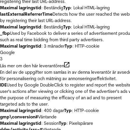
registering their last URL-address.
Maximal lagringstid
: Beständig
Typ
: Lokal HTML-lagring
lastExternalReferrerTime
Detects how the user reached the web
by registering their last URL-address.
Maximal lagringstid
: Beständig
Typ
: Lokal HTML-lagring
_fbp
Used by Facebook to deliver a series of advertisement produ
such as real time bidding from third party advertisers.
Maximal lagringstid
: 3 månader
Typ
: HTTP-cookie
Google
3
Läs mer om den här leverantören
En del av de uppgifter som samlas in av denna leverantör är avse
för personalisering och mätning av annonseringseffektivitet.
IDE
Used by Google DoubleClick to register and report the websit
user's actions after viewing or clicking one of the advertiser's ads 
the purpose of measuring the efficacy of an ad and to present
targeted ads to the user.
Maximal lagringstid
: 400 dagar
Typ
: HTTP-cookie
gmp\conversion#
Väntande
Maximal lagringstid
: Session
Typ
: Pixelspårare
ddm/activity/src=#
Väntande