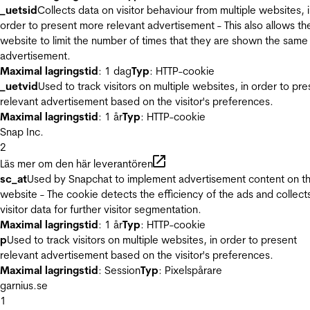
_uetsid
Collects data on visitor behaviour from multiple websites, 
order to present more relevant advertisement - This also allows th
website to limit the number of times that they are shown the same
advertisement.
Maximal lagringstid
: 1 dag
Typ
: HTTP-cookie
_uetvid
Used to track visitors on multiple websites, in order to pre
relevant advertisement based on the visitor's preferences.
Maximal lagringstid
: 1 år
Typ
: HTTP-cookie
Snap Inc.
2
Läs mer om den här leverantören
sc_at
Used by Snapchat to implement advertisement content on t
website - The cookie detects the efficiency of the ads and collect
visitor data for further visitor segmentation.
Maximal lagringstid
: 1 år
Typ
: HTTP-cookie
p
Used to track visitors on multiple websites, in order to present
relevant advertisement based on the visitor's preferences.
Maximal lagringstid
: Session
Typ
: Pixelspårare
garnius.se
1