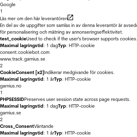
Google
1
Läs mer om den här leverantören
En del av de uppgifter som samlas in av denna leverantör är avse
för personalisering och mätning av annonseringseffektivitet.
test_cookie
Used to check if the user's browser supports cookies
Maximal lagringstid
: 1 dag
Typ
: HTTP-cookie
consent.cookiebot.com
www.track.garnius.se
2
CookieConsent [x2]
Indikerar medgivande för cookies.
Maximal lagringstid
: 1 år
Typ
: HTTP-cookie
garnius.no
1
PHPSESSID
Preserves user session state across page requests.
Maximal lagringstid
: 1 dag
Typ
: HTTP-cookie
garnius.se
2
Cross_Consent
Väntande
Maximal lagringstid
: 1 år
Typ
: HTTP-cookie