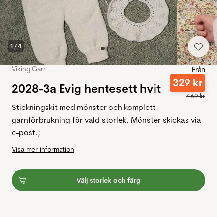
1
/
4
Viking Garn
Från
329
kr
2028-3a Evig hentesett hvit
469
kr
Stickningskit med mönster och komplett
garnförbrukning för vald storlek. Mönster skickas via
e-post.;
Visa mer information
Välj storlek och färg