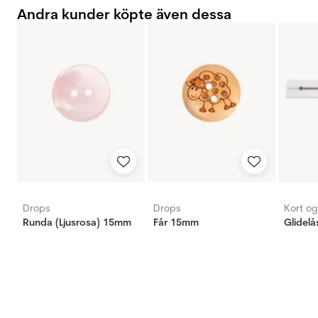
Andra kunder köpte även dessa
Drops
Drops
Kort o
Runda (Ljusrosa) 15mm
Får 15mm
Glidelå