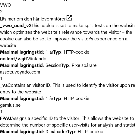
VWO
2
Läs mer om den här leverantören
_vwo_uuid_v2
This cookie is set to make split-tests on the websit
which optimizes the website's relevance towards the visitor – the
cookie can also be set to improve the visitor's experience on a
website.
Maximal lagringstid
: 1 år
Typ
: HTTP-cookie
collect/v.gif
Väntande
Maximal lagringstid
: Session
Typ
: Pixelspårare
assets.voyado.com
1
_va
Contains an visitor ID. This is used to identify the visitor upon r
entry to the website.
Maximal lagringstid
: 1 år
Typ
: HTTP-cookie
garnius.se
1
FPAU
Assigns a specific ID to the visitor. This allows the website to
determine the number of specific user-visits for analysis and statist
Maximal lagringstid
: 3 månader
Typ
: HTTP-cookie