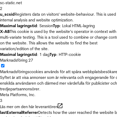
sc-static.net
2
u_scsid
Registers data on visitors' website-behaviour. This is used 
internal analysis and website optimization.
Maximal lagringstid
: Session
Typ
: Lokal HTML-lagring
X-AB
This cookie is used by the website’s operator in context with
multi-variate testing. This is a tool used to combine or change con
on the website. This allows the website to find the best
variation/edition of the site.
Maximal lagringstid
: 1 dag
Typ
: HTTP-cookie
Marknadsföring
27
Marknadsföringscookies används för att spåra webbplatsbesökare
Syftet är att visa annonser som är relevanta och engagerande för
enskilda användaren och därmed mer värdefulla för publicister och
tredjepartsannonsörer.
Meta Platforms, Inc.
3
Läs mer om den här leverantören
lastExternalReferrer
Detects how the user reached the website 