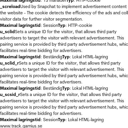
Maximal lagringstid
: 13 månader
Typ
: HTTP-cookie
_screload
Used by Snapchat to implement advertisement content
the website - The cookie detects the efficiency of the ads and col
visitor data for further visitor segmentation.
Maximal lagringstid
: Session
Typ
: HTTP-cookie
u_sclid
Sets a unique ID for the visitor, that allows third party
advertisers to target the visitor with relevant advertisement. This
pairing service is provided by third party advertisement hubs, whi
facilitates real-time bidding for advertisers.
Maximal lagringstid
: Beständig
Typ
: Lokal HTML-lagring
u_sclid_r
Sets a unique ID for the visitor, that allows third party
advertisers to target the visitor with relevant advertisement. This
pairing service is provided by third party advertisement hubs, whi
facilitates real-time bidding for advertisers.
Maximal lagringstid
: Beständig
Typ
: Lokal HTML-lagring
u_scsid_r
Sets a unique ID for the visitor, that allows third party
advertisers to target the visitor with relevant advertisement. This
pairing service is provided by third party advertisement hubs, whi
facilitates real-time bidding for advertisers.
Maximal lagringstid
: Session
Typ
: Lokal HTML-lagring
www.track.garnius.se