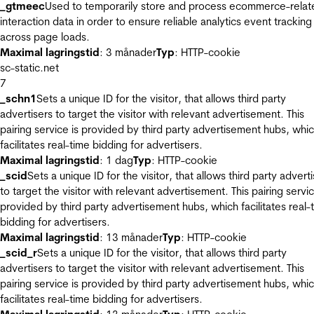
_gtmeec
Used to temporarily store and process ecommerce-relat
interaction data in order to ensure reliable analytics event tracking
across page loads.
Maximal lagringstid
: 3 månader
Typ
: HTTP-cookie
sc-static.net
7
_schn1
Sets a unique ID for the visitor, that allows third party
advertisers to target the visitor with relevant advertisement. This
pairing service is provided by third party advertisement hubs, whi
facilitates real-time bidding for advertisers.
Maximal lagringstid
: 1 dag
Typ
: HTTP-cookie
_scid
Sets a unique ID for the visitor, that allows third party advert
to target the visitor with relevant advertisement. This pairing servic
provided by third party advertisement hubs, which facilitates real-
bidding for advertisers.
Maximal lagringstid
: 13 månader
Typ
: HTTP-cookie
_scid_r
Sets a unique ID for the visitor, that allows third party
advertisers to target the visitor with relevant advertisement. This
pairing service is provided by third party advertisement hubs, whi
facilitates real-time bidding for advertisers.