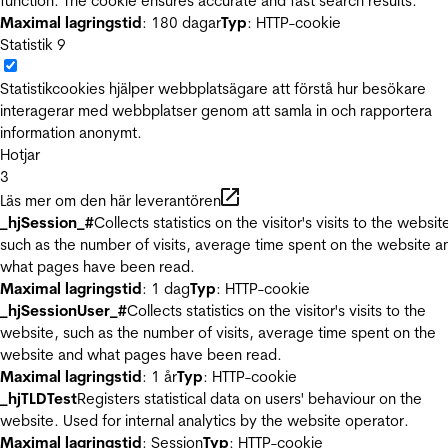
function. The cookie ensures accurate and fast search results.
Maximal lagringstid
: 180 dagar
Typ
: HTTP-cookie
Statistik
9
Statistikcookies hjälper webbplatsägare att förstå hur besökare
interagerar med webbplatser genom att samla in och rapportera
information anonymt.
Hotjar
3
Läs mer om den här leverantören
_hjSession_#
Collects statistics on the visitor's visits to the websit
such as the number of visits, average time spent on the website a
what pages have been read.
Maximal lagringstid
: 1 dag
Typ
: HTTP-cookie
_hjSessionUser_#
Collects statistics on the visitor's visits to the
website, such as the number of visits, average time spent on the
website and what pages have been read.
Maximal lagringstid
: 1 år
Typ
: HTTP-cookie
_hjTLDTest
Registers statistical data on users' behaviour on the
website. Used for internal analytics by the website operator.
Maximal lagringstid
: Session
Typ
: HTTP-cookie