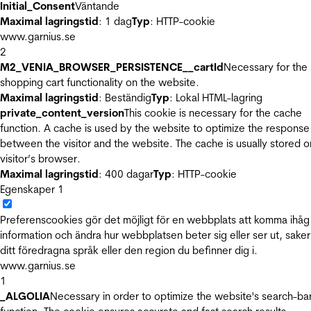
Initial_Consent
Väntande
Maximal lagringstid
: 1 dag
Typ
: HTTP-cookie
www.garnius.se
2
M2_VENIA_BROWSER_PERSISTENCE__cartId
Necessary for the
shopping cart functionality on the website.
Maximal lagringstid
: Beständig
Typ
: Lokal HTML-lagring
private_content_version
This cookie is necessary for the cache
function. A cache is used by the website to optimize the response
between the visitor and the website. The cache is usually stored o
visitor’s browser.
Maximal lagringstid
: 400 dagar
Typ
: HTTP-cookie
Egenskaper
1
Preferenscookies gör det möjligt för en webbplats att komma ihåg
information och ändra hur webbplatsen beter sig eller ser ut, sake
ditt föredragna språk eller den region du befinner dig i.
www.garnius.se
1
_ALGOLIA
Necessary in order to optimize the website's search-ba