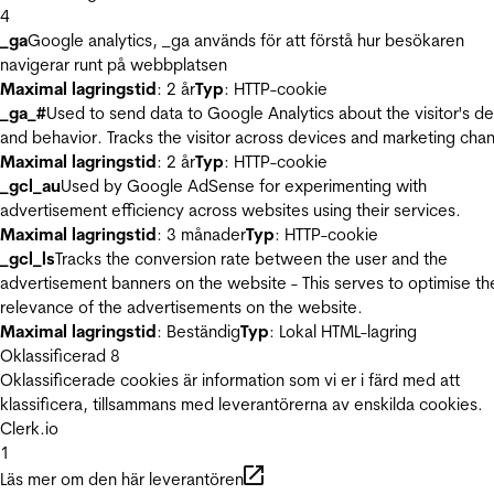
4
_ga
Google analytics, _ga används för att förstå hur besökaren
navigerar runt på webbplatsen
Maximal lagringstid
: 2 år
Typ
: HTTP-cookie
_ga_#
Used to send data to Google Analytics about the visitor's d
and behavior. Tracks the visitor across devices and marketing chan
Maximal lagringstid
: 2 år
Typ
: HTTP-cookie
_gcl_au
Used by Google AdSense for experimenting with
advertisement efficiency across websites using their services.
Maximal lagringstid
: 3 månader
Typ
: HTTP-cookie
_gcl_ls
Tracks the conversion rate between the user and the
advertisement banners on the website - This serves to optimise th
relevance of the advertisements on the website.
Maximal lagringstid
: Beständig
Typ
: Lokal HTML-lagring
Oklassificerad
8
Oklassificerade cookies är information som vi er i färd med att
klassificera, tillsammans med leverantörerna av enskilda cookies.
Clerk.io
1
Läs mer om den här leverantören