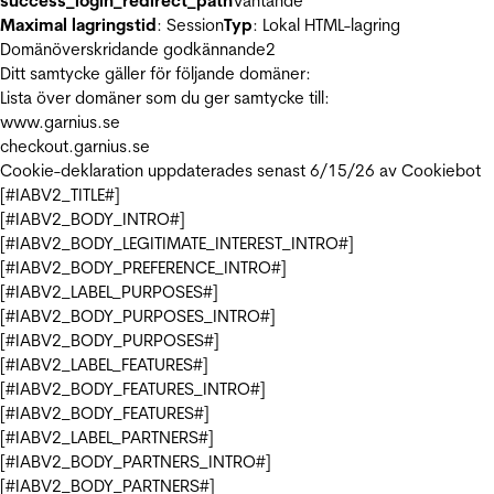
success_login_redirect_path
Väntande
Maximal lagringstid
: Session
Typ
: Lokal HTML-lagring
Domänöverskridande godkännande
2
Ditt samtycke gäller för följande domäner:
Lista över domäner som du ger samtycke till:
www.garnius.se
checkout.garnius.se
Cookie-deklaration uppdaterades senast 6/15/26 av
Cookiebot
[#IABV2_TITLE#]
[#IABV2_BODY_INTRO#]
[#IABV2_BODY_LEGITIMATE_INTEREST_INTRO#]
[#IABV2_BODY_PREFERENCE_INTRO#]
[#IABV2_LABEL_PURPOSES#]
[#IABV2_BODY_PURPOSES_INTRO#]
[#IABV2_BODY_PURPOSES#]
[#IABV2_LABEL_FEATURES#]
[#IABV2_BODY_FEATURES_INTRO#]
[#IABV2_BODY_FEATURES#]
[#IABV2_LABEL_PARTNERS#]
[#IABV2_BODY_PARTNERS_INTRO#]
[#IABV2_BODY_PARTNERS#]