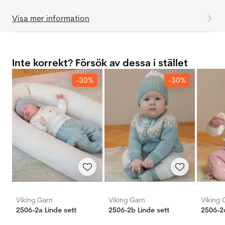
Visa mer information
Inte korrekt? Försök av dessa i stället
-30%
-30%
Viking Garn
Viking Garn
Viking 
2506-2a Linde sett
2506-2b Linde sett
2506-2c