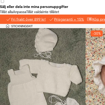
Sälj eller dela inte mina personuppgifter
Tillåt alla
Anpassa
Tillåt valda
Inte tillåtet
Fri frakt över 899 kr!
Prisgaranti + 15%
Köp pre
Hem
STICKNINGSKIT
>
-30%