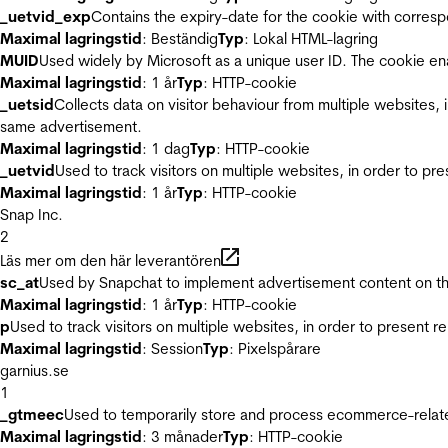
_uetvid_exp
Contains the expiry-date for the cookie with corres
Maximal lagringstid
: Beständig
Typ
: Lokal HTML-lagring
MUID
Used widely by Microsoft as a unique user ID. The cookie en
Maximal lagringstid
: 1 år
Typ
: HTTP-cookie
_uetsid
Collects data on visitor behaviour from multiple websites, 
same advertisement.
Maximal lagringstid
: 1 dag
Typ
: HTTP-cookie
_uetvid
Used to track visitors on multiple websites, in order to pr
Maximal lagringstid
: 1 år
Typ
: HTTP-cookie
Snap Inc.
2
Läs mer om den här leverantören
sc_at
Used by Snapchat to implement advertisement content on the w
Maximal lagringstid
: 1 år
Typ
: HTTP-cookie
p
Used to track visitors on multiple websites, in order to present 
Maximal lagringstid
: Session
Typ
: Pixelspårare
garnius.se
1
_gtmeec
Used to temporarily store and process ecommerce-related 
Maximal lagringstid
: 3 månader
Typ
: HTTP-cookie