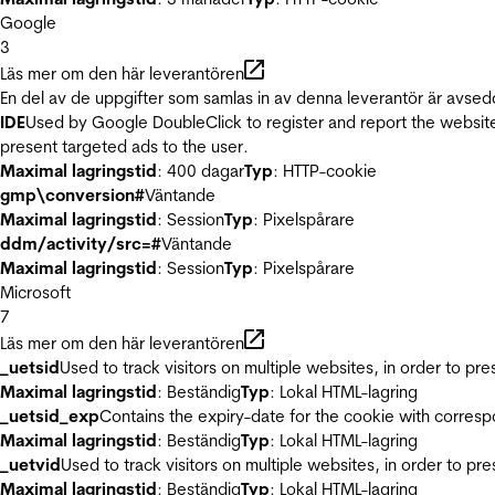
Google
3
Läs mer om den här leverantören
En del av de uppgifter som samlas in av denna leverantör är avsed
IDE
Used by Google DoubleClick to register and report the website u
present targeted ads to the user.
Maximal lagringstid
: 400 dagar
Typ
: HTTP-cookie
gmp\conversion#
Väntande
Maximal lagringstid
: Session
Typ
: Pixelspårare
ddm/activity/src=#
Väntande
Maximal lagringstid
: Session
Typ
: Pixelspårare
Microsoft
7
Läs mer om den här leverantören
_uetsid
Used to track visitors on multiple websites, in order to pr
Maximal lagringstid
: Beständig
Typ
: Lokal HTML-lagring
_uetsid_exp
Contains the expiry-date for the cookie with corres
Maximal lagringstid
: Beständig
Typ
: Lokal HTML-lagring
_uetvid
Used to track visitors on multiple websites, in order to pr
Maximal lagringstid
: Beständig
Typ
: Lokal HTML-lagring