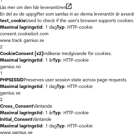
1
Läs mer om den här leverantören
En del av de uppgifter som samlas in av denna leverantör är avsed
test_cookie
Used to check if the user's browser supports cookies
Maximal lagringstid
: 1 dag
Typ
: HTTP-cookie
consent.cookiebot.com
www.track.garnius.se
2
CookieConsent [x2]
Indikerar medgivande för cookies.
Maximal lagringstid
: 1 år
Typ
: HTTP-cookie
garnius.no
1
PHPSESSID
Preserves user session state across page requests.
Maximal lagringstid
: 1 dag
Typ
: HTTP-cookie
garnius.se
2
Cross_Consent
Väntande
Maximal lagringstid
: 1 år
Typ
: HTTP-cookie
Initial_Consent
Väntande
Maximal lagringstid
: 1 dag
Typ
: HTTP-cookie
www.garnius.se