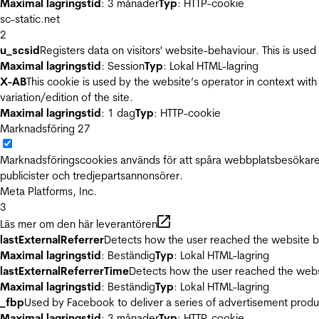
Maximal lagringstid
: 3 månader
Typ
: HTTP-cookie
sc-static.net
2
u_scsid
Registers data on visitors' website-behaviour. This is used 
Maximal lagringstid
: Session
Typ
: Lokal HTML-lagring
X-AB
This cookie is used by the website’s operator in context with 
variation/edition of the site.
Maximal lagringstid
: 1 dag
Typ
: HTTP-cookie
Marknadsföring
27
Marknadsföringscookies används för att spåra webbplatsbesökare.
publicister och tredjepartsannonsörer.
Meta Platforms, Inc.
3
Läs mer om den här leverantören
lastExternalReferrer
Detects how the user reached the website by 
Maximal lagringstid
: Beständig
Typ
: Lokal HTML-lagring
lastExternalReferrerTime
Detects how the user reached the websi
Maximal lagringstid
: Beständig
Typ
: Lokal HTML-lagring
_fbp
Used by Facebook to deliver a series of advertisement product
Maximal lagringstid
: 3 månader
Typ
: HTTP-cookie