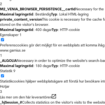
2
M2_VENIA_BROWSER_PERSISTENCE__cartId
Necessary for the 
Maximal lagringstid
: Beständig
Typ
: Lokal HTML-lagring
private_content_version
This cookie is necessary for the cache 
stored on the visitor’s browser.
Maximal lagringstid
: 400 dagar
Typ
: HTTP-cookie
Egenskaper
1
Preferenscookies gör det möjligt för en webbplats att komma ihåg i
www.garnius.se
1
_ALGOLIA
Necessary in order to optimize the website's search-bar
Maximal lagringstid
: 180 dagar
Typ
: HTTP-cookie
Statistik
9
Statistikcookies hjälper webbplatsägare att förstå hur besökare 
Hotjar
3
Läs mer om den här leverantören
_hjSession_#
Collects statistics on the visitor's visits to the we