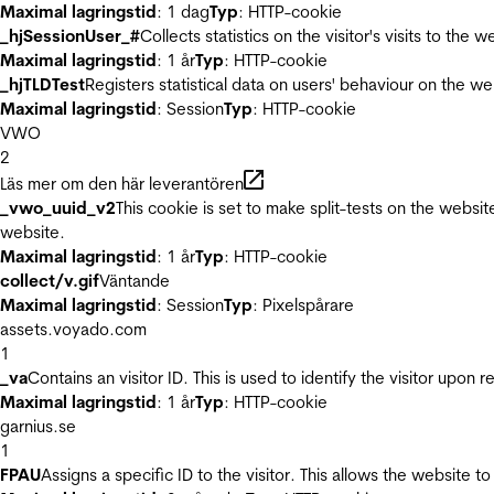
Maximal lagringstid
: 1 dag
Typ
: HTTP-cookie
_hjSessionUser_#
Collects statistics on the visitor's visits to t
Maximal lagringstid
: 1 år
Typ
: HTTP-cookie
_hjTLDTest
Registers statistical data on users' behaviour on the we
Maximal lagringstid
: Session
Typ
: HTTP-cookie
VWO
2
Läs mer om den här leverantören
_vwo_uuid_v2
This cookie is set to make split-tests on the websi
website.
Maximal lagringstid
: 1 år
Typ
: HTTP-cookie
collect/v.gif
Väntande
Maximal lagringstid
: Session
Typ
: Pixelspårare
assets.voyado.com
1
_va
Contains an visitor ID. This is used to identify the visitor upon 
Maximal lagringstid
: 1 år
Typ
: HTTP-cookie
garnius.se
1
FPAU
Assigns a specific ID to the visitor. This allows the website to