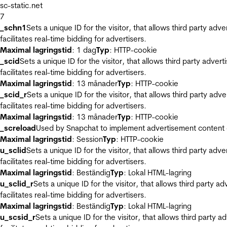
sc-static.net
7
_schn1
Sets a unique ID for the visitor, that allows third party adv
facilitates real-time bidding for advertisers.
Maximal lagringstid
: 1 dag
Typ
: HTTP-cookie
_scid
Sets a unique ID for the visitor, that allows third party adver
facilitates real-time bidding for advertisers.
Maximal lagringstid
: 13 månader
Typ
: HTTP-cookie
_scid_r
Sets a unique ID for the visitor, that allows third party adv
facilitates real-time bidding for advertisers.
Maximal lagringstid
: 13 månader
Typ
: HTTP-cookie
_screload
Used by Snapchat to implement advertisement content on 
Maximal lagringstid
: Session
Typ
: HTTP-cookie
u_sclid
Sets a unique ID for the visitor, that allows third party adv
facilitates real-time bidding for advertisers.
Maximal lagringstid
: Beständig
Typ
: Lokal HTML-lagring
u_sclid_r
Sets a unique ID for the visitor, that allows third party a
facilitates real-time bidding for advertisers.
Maximal lagringstid
: Beständig
Typ
: Lokal HTML-lagring
u_scsid_r
Sets a unique ID for the visitor, that allows third party 