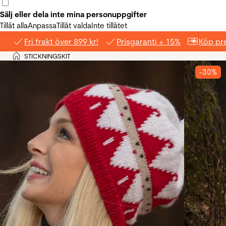
Sälj eller dela inte mina personuppgifter
Tillåt alla
Anpassa
Tillåt valda
Inte tillåtet
Fri frakt över 899 kr!
Prisgaranti + 15%
Köp pre
Hem
STICKNINGSKIT
>
-30%