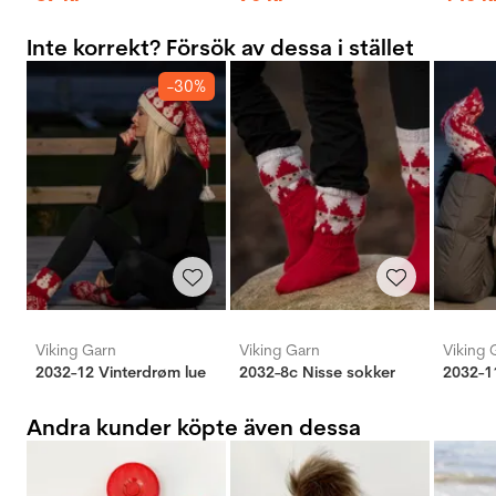
Inte korrekt? Försök av dessa i stället
-30%
Viking Garn
Viking Garn
Viking 
2032-12 Vinterdrøm lue
2032-8c Nisse sokker
Andra kunder köpte även dessa