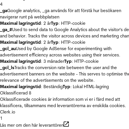
4
_ga
Google analytics, _ga används för att förstå hur besökaren
navigerar runt på webbplatsen
Maximal lagringstid
: 2 år
Typ
: HTTP-cookie
_ga_#
Used to send data to Google Analytics about the visitor's d
and behavior. Tracks the visitor across devices and marketing chan
Maximal lagringstid
: 2 år
Typ
: HTTP-cookie
_gcl_au
Used by Google AdSense for experimenting with
advertisement efficiency across websites using their services.
Maximal lagringstid
: 3 månader
Typ
: HTTP-cookie
_gcl_ls
Tracks the conversion rate between the user and the
advertisement banners on the website - This serves to optimise th
relevance of the advertisements on the website.
Maximal lagringstid
: Beständig
Typ
: Lokal HTML-lagring
Oklassificerad
8
Oklassificerade cookies är information som vi er i färd med att
klassificera, tillsammans med leverantörerna av enskilda cookies.
Clerk.io
1
Läs mer om den här leverantören