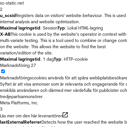
sc-static.net
2
u_scsid
Registers data on visitors' website-behaviour. This is used 
internal analysis and website optimization.
Maximal lagringstid
: Session
Typ
: Lokal HTML-lagring
X-AB
This cookie is used by the website’s operator in context with
multi-variate testing. This is a tool used to combine or change con
on the website. This allows the website to find the best
variation/edition of the site.
Maximal lagringstid
: 1 dag
Typ
: HTTP-cookie
Marknadsföring
27
Marknadsföringscookies används för att spåra webbplatsbesökare
Syftet är att visa annonser som är relevanta och engagerande för
enskilda användaren och därmed mer värdefulla för publicister och
tredjepartsannonsörer.
Meta Platforms, Inc.
3
Läs mer om den här leverantören
lastExternalReferrer
Detects how the user reached the website 