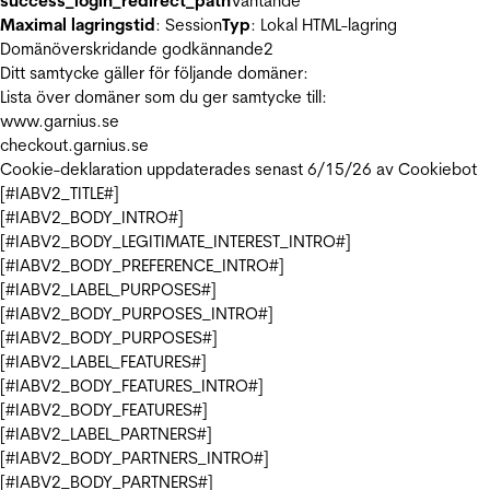
success_login_redirect_path
Väntande
Maximal lagringstid
: Session
Typ
: Lokal HTML-lagring
Domänöverskridande godkännande
2
Ditt samtycke gäller för följande domäner:
Lista över domäner som du ger samtycke till:
www.garnius.se
checkout.garnius.se
Cookie-deklaration uppdaterades senast 6/15/26 av
Cookiebot
[#IABV2_TITLE#]
[#IABV2_BODY_INTRO#]
[#IABV2_BODY_LEGITIMATE_INTEREST_INTRO#]
[#IABV2_BODY_PREFERENCE_INTRO#]
[#IABV2_LABEL_PURPOSES#]
[#IABV2_BODY_PURPOSES_INTRO#]
[#IABV2_BODY_PURPOSES#]
[#IABV2_LABEL_FEATURES#]
[#IABV2_BODY_FEATURES_INTRO#]
[#IABV2_BODY_FEATURES#]
[#IABV2_LABEL_PARTNERS#]
[#IABV2_BODY_PARTNERS_INTRO#]
[#IABV2_BODY_PARTNERS#]