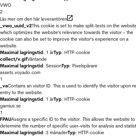
VWO
2
Läs mer om den här leverantören
_vwo_uuid_v2
This cookie is set to make split-tests on the websit
which optimizes the website's relevance towards the visitor – the
cookie can also be set to improve the visitor's experience on a
website.
Maximal lagringstid
: 1 år
Typ
: HTTP-cookie
collect/v.gif
Väntande
Maximal lagringstid
: Session
Typ
: Pixelspårare
assets.voyado.com
1
_va
Contains an visitor ID. This is used to identify the visitor upon r
entry to the website.
Maximal lagringstid
: 1 år
Typ
: HTTP-cookie
garnius.se
1
FPAU
Assigns a specific ID to the visitor. This allows the website to
determine the number of specific user-visits for analysis and statist
Maximal lagringstid
: 3 månader
Typ
: HTTP-cookie