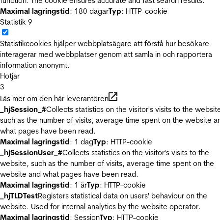
function. The cookie ensures accurate and fast search results.
Maximal lagringstid
: 180 dagar
Typ
: HTTP-cookie
Statistik
9
Statistikcookies hjälper webbplatsägare att förstå hur besökare
interagerar med webbplatser genom att samla in och rapportera
information anonymt.
Hotjar
3
Läs mer om den här leverantören
_hjSession_#
Collects statistics on the visitor's visits to the websit
such as the number of visits, average time spent on the website a
what pages have been read.
Maximal lagringstid
: 1 dag
Typ
: HTTP-cookie
_hjSessionUser_#
Collects statistics on the visitor's visits to the
website, such as the number of visits, average time spent on the
website and what pages have been read.
Maximal lagringstid
: 1 år
Typ
: HTTP-cookie
_hjTLDTest
Registers statistical data on users' behaviour on the
website. Used for internal analytics by the website operator.
Maximal lagringstid
: Session
Typ
: HTTP-cookie