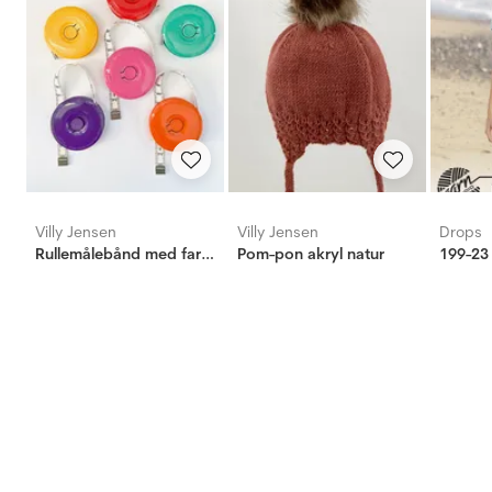
Villy Jensen
Villy Jensen
Drops
Rullemålebånd med farve
Pom-pon akryl natur
199-23