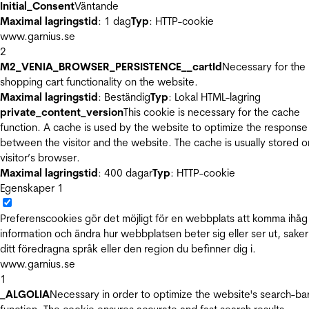
Initial_Consent
Väntande
Maximal lagringstid
: 1 dag
Typ
: HTTP-cookie
www.garnius.se
2
M2_VENIA_BROWSER_PERSISTENCE__cartId
Necessary for the
shopping cart functionality on the website.
Maximal lagringstid
: Beständig
Typ
: Lokal HTML-lagring
private_content_version
This cookie is necessary for the cache
function. A cache is used by the website to optimize the response
between the visitor and the website. The cache is usually stored o
visitor’s browser.
Maximal lagringstid
: 400 dagar
Typ
: HTTP-cookie
Egenskaper
1
Preferenscookies gör det möjligt för en webbplats att komma ihåg
information och ändra hur webbplatsen beter sig eller ser ut, sake
ditt föredragna språk eller den region du befinner dig i.
www.garnius.se
1
_ALGOLIA
Necessary in order to optimize the website's search-ba