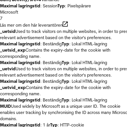
Maximal lagringstid
: Session
Typ
: Pixelspårare
Microsoft
7
Läs mer om den här leverantören
_uetsid
Used to track visitors on multiple websites, in order to pre
relevant advertisement based on the visitor's preferences.
Maximal lagringstid
: Beständig
Typ
: Lokal HTML-lagring
_uetsid_exp
Contains the expiry-date for the cookie with
corresponding name.
Maximal lagringstid
: Beständig
Typ
: Lokal HTML-lagring
_uetvid
Used to track visitors on multiple websites, in order to pre
relevant advertisement based on the visitor's preferences.
Maximal lagringstid
: Beständig
Typ
: Lokal HTML-lagring
_uetvid_exp
Contains the expiry-date for the cookie with
corresponding name.
Maximal lagringstid
: Beständig
Typ
: Lokal HTML-lagring
MUID
Used widely by Microsoft as a unique user ID. The cookie
enables user tracking by synchronising the ID across many Microso
domains.
Maximal lagringstid
: 1 år
Typ
: HTTP-cookie