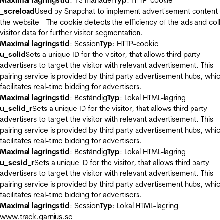
Maximal lagringstid
: 13 månader
Typ
: HTTP-cookie
_screload
Used by Snapchat to implement advertisement content
the website - The cookie detects the efficiency of the ads and col
visitor data for further visitor segmentation.
Maximal lagringstid
: Session
Typ
: HTTP-cookie
u_sclid
Sets a unique ID for the visitor, that allows third party
advertisers to target the visitor with relevant advertisement. This
pairing service is provided by third party advertisement hubs, whi
facilitates real-time bidding for advertisers.
Maximal lagringstid
: Beständig
Typ
: Lokal HTML-lagring
u_sclid_r
Sets a unique ID for the visitor, that allows third party
advertisers to target the visitor with relevant advertisement. This
pairing service is provided by third party advertisement hubs, whi
facilitates real-time bidding for advertisers.
Maximal lagringstid
: Beständig
Typ
: Lokal HTML-lagring
u_scsid_r
Sets a unique ID for the visitor, that allows third party
advertisers to target the visitor with relevant advertisement. This
pairing service is provided by third party advertisement hubs, whi
facilitates real-time bidding for advertisers.
Maximal lagringstid
: Session
Typ
: Lokal HTML-lagring
www.track.garnius.se