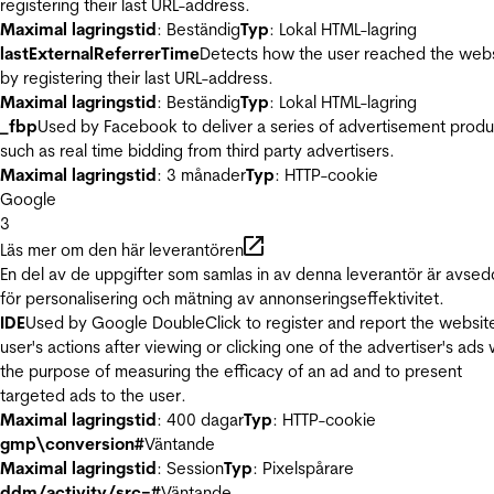
registering their last URL-address.
Maximal lagringstid
: Beständig
Typ
: Lokal HTML-lagring
lastExternalReferrerTime
Detects how the user reached the web
by registering their last URL-address.
Maximal lagringstid
: Beständig
Typ
: Lokal HTML-lagring
_fbp
Used by Facebook to deliver a series of advertisement produ
such as real time bidding from third party advertisers.
Maximal lagringstid
: 3 månader
Typ
: HTTP-cookie
Google
3
Läs mer om den här leverantören
En del av de uppgifter som samlas in av denna leverantör är avse
för personalisering och mätning av annonseringseffektivitet.
IDE
Used by Google DoubleClick to register and report the websit
user's actions after viewing or clicking one of the advertiser's ads 
the purpose of measuring the efficacy of an ad and to present
targeted ads to the user.
Maximal lagringstid
: 400 dagar
Typ
: HTTP-cookie
gmp\conversion#
Väntande
Maximal lagringstid
: Session
Typ
: Pixelspårare
ddm/activity/src=#
Väntande