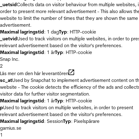
_uetsid
Collects data on visitor behaviour from multiple websites, 
order to present more relevant advertisement - This also allows th
website to limit the number of times that they are shown the same
advertisement.
Maximal lagringstid
: 1 dag
Typ
: HTTP-cookie
_uetvid
Used to track visitors on multiple websites, in order to pre
relevant advertisement based on the visitor's preferences.
Maximal lagringstid
: 1 år
Typ
: HTTP-cookie
Snap Inc.
2
Läs mer om den här leverantören
sc_at
Used by Snapchat to implement advertisement content on t
website - The cookie detects the efficiency of the ads and collect
visitor data for further visitor segmentation.
Maximal lagringstid
: 1 år
Typ
: HTTP-cookie
p
Used to track visitors on multiple websites, in order to present
relevant advertisement based on the visitor's preferences.
Maximal lagringstid
: Session
Typ
: Pixelspårare
garnius.se
1