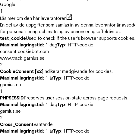
Google
1
Läs mer om den här leverantören
En del av de uppgifter som samlas in av denna leverantör är avse
för personalisering och mätning av annonseringseffektivitet.
test_cookie
Used to check if the user's browser supports cookies
Maximal lagringstid
: 1 dag
Typ
: HTTP-cookie
consent.cookiebot.com
www.track.garnius.se
2
CookieConsent [x2]
Indikerar medgivande för cookies.
Maximal lagringstid
: 1 år
Typ
: HTTP-cookie
garnius.no
1
PHPSESSID
Preserves user session state across page requests.
Maximal lagringstid
: 1 dag
Typ
: HTTP-cookie
garnius.se
2
Cross_Consent
Väntande
Maximal lagringstid
: 1 år
Typ
: HTTP-cookie