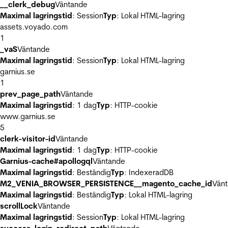
__clerk_debug
Väntande
Maximal lagringstid
: Session
Typ
: Lokal HTML-lagring
assets.voyado.com
1
_vaS
Väntande
Maximal lagringstid
: Session
Typ
: Lokal HTML-lagring
garnius.se
1
prev_page_path
Väntande
Maximal lagringstid
: 1 dag
Typ
: HTTP-cookie
www.garnius.se
5
clerk-visitor-id
Väntande
Maximal lagringstid
: 1 dag
Typ
: HTTP-cookie
Garnius-cache#apollogql
Väntande
Maximal lagringstid
: Beständig
Typ
: IndexeradDB
M2_VENIA_BROWSER_PERSISTENCE__magento_cache_id
Vän
Maximal lagringstid
: Beständig
Typ
: Lokal HTML-lagring
scrollLock
Väntande
Maximal lagringstid
: Session
Typ
: Lokal HTML-lagring