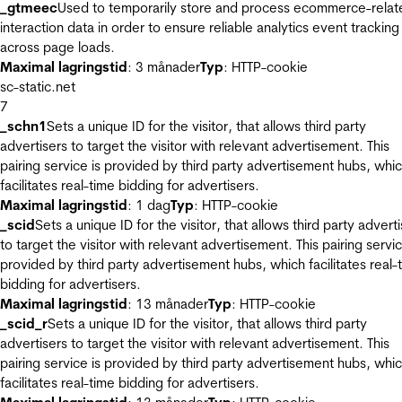
_gtmeec
Used to temporarily store and process ecommerce-relat
interaction data in order to ensure reliable analytics event tracking
across page loads.
Maximal lagringstid
: 3 månader
Typ
: HTTP-cookie
sc-static.net
7
_schn1
Sets a unique ID for the visitor, that allows third party
advertisers to target the visitor with relevant advertisement. This
pairing service is provided by third party advertisement hubs, whi
facilitates real-time bidding for advertisers.
Maximal lagringstid
: 1 dag
Typ
: HTTP-cookie
_scid
Sets a unique ID for the visitor, that allows third party advert
to target the visitor with relevant advertisement. This pairing servic
provided by third party advertisement hubs, which facilitates real-
bidding for advertisers.
Maximal lagringstid
: 13 månader
Typ
: HTTP-cookie
_scid_r
Sets a unique ID for the visitor, that allows third party
advertisers to target the visitor with relevant advertisement. This
pairing service is provided by third party advertisement hubs, whi
facilitates real-time bidding for advertisers.