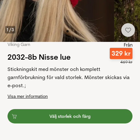
1
/
3
Viking Garn
Från
329
kr
2032-8b Nisse lue
469
kr
Stickningskit med mönster och komplett
garnförbrukning för vald storlek. Mönster skickas via
e-post.;
Visa mer information
Välj storlek och färg