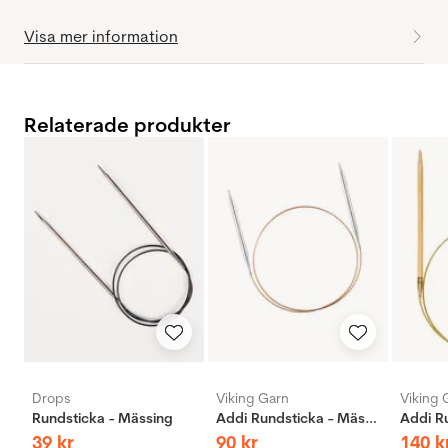
Visa mer information
Relaterade produkter
Drops
Viking Garn
Viking 
Rundsticka - Mässing
Addi Rundsticka - Mässing
39
kr
90
kr
140
k