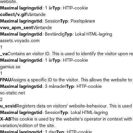
website.
Maximal lagringstid
: 1 år
Typ
: HTTP-cookie
collect/v.gif
Väntande
Maximal lagringstid
: Session
Typ
: Pixelspårare
vwo_apm_sent
Väntande
Maximal lagringstid
: Beständig
Typ
: Lokal HTML-lagring
assets.voyado.com
1
_va
Contains an visitor ID. This is used to identify the visitor upon 
Maximal lagringstid
: 1 år
Typ
: HTTP-cookie
garnius.se
1
FPAU
Assigns a specific ID to the visitor. This allows the website to
Maximal lagringstid
: 3 månader
Typ
: HTTP-cookie
sc-static.net
2
u_scsid
Registers data on visitors' website-behaviour. This is used 
Maximal lagringstid
: Session
Typ
: Lokal HTML-lagring
X-AB
This cookie is used by the website’s operator in context with 
variation/edition of the site.
Maximal lagringstid
: 1 dag
Typ
: HTTP-cookie