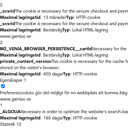
2
_scsrid
The cookie is necessary for the secure checkout and payme
Maximal lagringstid
: 13 månader
Typ
: HTTP-cookie
_scsrid
The cookie is necessary for the secure checkout and payme
Maximal lagringstid
: Beständig
Typ
: Lokal HTML-lagring
www.garnius.se
2
M2_VENIA_BROWSER_PERSISTENCE__cartId
Necessary for the 
Maximal lagringstid
: Beständig
Typ
: Lokal HTML-lagring
private_content_version
This cookie is necessary for the cache 
stored on the visitor’s browser.
Maximal lagringstid
: 400 dagar
Typ
: HTTP-cookie
Egenskaper
1
Preferenscookies gör det möjligt för en webbplats att komma ihåg i
www.garnius.se
1
_ALGOLIA
Necessary in order to optimize the website's search-bar
Maximal lagringstid
: 180 dagar
Typ
: HTTP-cookie
Statistik
12