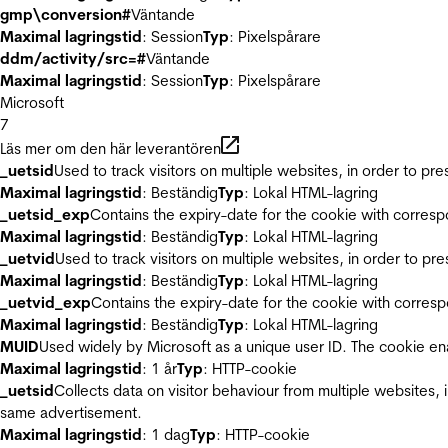
gmp\conversion#
Väntande
Maximal lagringstid
: Session
Typ
: Pixelspårare
ddm/activity/src=#
Väntande
Maximal lagringstid
: Session
Typ
: Pixelspårare
Microsoft
7
Läs mer om den här leverantören
_uetsid
Used to track visitors on multiple websites, in order to pr
Maximal lagringstid
: Beständig
Typ
: Lokal HTML-lagring
_uetsid_exp
Contains the expiry-date for the cookie with corres
Maximal lagringstid
: Beständig
Typ
: Lokal HTML-lagring
_uetvid
Used to track visitors on multiple websites, in order to pr
Maximal lagringstid
: Beständig
Typ
: Lokal HTML-lagring
_uetvid_exp
Contains the expiry-date for the cookie with corres
Maximal lagringstid
: Beständig
Typ
: Lokal HTML-lagring
MUID
Used widely by Microsoft as a unique user ID. The cookie en
Maximal lagringstid
: 1 år
Typ
: HTTP-cookie
_uetsid
Collects data on visitor behaviour from multiple websites, 
same advertisement.
Maximal lagringstid
: 1 dag
Typ
: HTTP-cookie