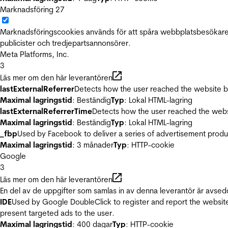
Marknadsföring
27
Marknadsföringscookies används för att spåra webbplatsbesökare.
publicister och tredjepartsannonsörer.
Meta Platforms, Inc.
3
Läs mer om den här leverantören
lastExternalReferrer
Detects how the user reached the website by 
Maximal lagringstid
: Beständig
Typ
: Lokal HTML-lagring
lastExternalReferrerTime
Detects how the user reached the websi
Maximal lagringstid
: Beständig
Typ
: Lokal HTML-lagring
_fbp
Used by Facebook to deliver a series of advertisement product
Maximal lagringstid
: 3 månader
Typ
: HTTP-cookie
Google
3
Läs mer om den här leverantören
En del av de uppgifter som samlas in av denna leverantör är avsed
IDE
Used by Google DoubleClick to register and report the website u
present targeted ads to the user.
Maximal lagringstid
: 400 dagar
Typ
: HTTP-cookie