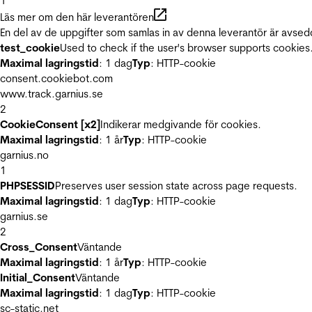
1
Läs mer om den här leverantören
En del av de uppgifter som samlas in av denna leverantör är avsed
test_cookie
Used to check if the user's browser supports cookies
Maximal lagringstid
: 1 dag
Typ
: HTTP-cookie
consent.cookiebot.com
www.track.garnius.se
2
CookieConsent [x2]
Indikerar medgivande för cookies.
Maximal lagringstid
: 1 år
Typ
: HTTP-cookie
garnius.no
1
PHPSESSID
Preserves user session state across page requests.
Maximal lagringstid
: 1 dag
Typ
: HTTP-cookie
garnius.se
2
Cross_Consent
Väntande
Maximal lagringstid
: 1 år
Typ
: HTTP-cookie
Initial_Consent
Väntande
Maximal lagringstid
: 1 dag
Typ
: HTTP-cookie
sc-static.net