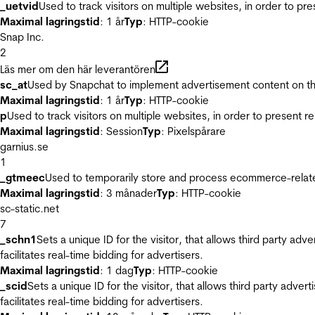
_uetvid
Used to track visitors on multiple websites, in order to pr
Maximal lagringstid
: 1 år
Typ
: HTTP-cookie
Snap Inc.
2
Läs mer om den här leverantören
sc_at
Used by Snapchat to implement advertisement content on the w
Maximal lagringstid
: 1 år
Typ
: HTTP-cookie
p
Used to track visitors on multiple websites, in order to present 
Maximal lagringstid
: Session
Typ
: Pixelspårare
garnius.se
1
_gtmeec
Used to temporarily store and process ecommerce-related 
Maximal lagringstid
: 3 månader
Typ
: HTTP-cookie
sc-static.net
7
_schn1
Sets a unique ID for the visitor, that allows third party adv
facilitates real-time bidding for advertisers.
Maximal lagringstid
: 1 dag
Typ
: HTTP-cookie
_scid
Sets a unique ID for the visitor, that allows third party adver
facilitates real-time bidding for advertisers.