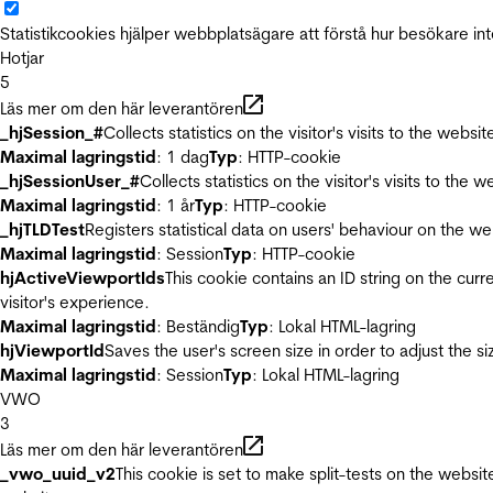
Statistikcookies hjälper webbplatsägare att förstå hur besökare 
Hotjar
5
Läs mer om den här leverantören
_hjSession_#
Collects statistics on the visitor's visits to the we
Maximal lagringstid
: 1 dag
Typ
: HTTP-cookie
_hjSessionUser_#
Collects statistics on the visitor's visits to t
Maximal lagringstid
: 1 år
Typ
: HTTP-cookie
_hjTLDTest
Registers statistical data on users' behaviour on the we
Maximal lagringstid
: Session
Typ
: HTTP-cookie
hjActiveViewportIds
This cookie contains an ID string on the curr
visitor's experience.
Maximal lagringstid
: Beständig
Typ
: Lokal HTML-lagring
hjViewportId
Saves the user's screen size in order to adjust the s
Maximal lagringstid
: Session
Typ
: Lokal HTML-lagring
VWO
3
Läs mer om den här leverantören
_vwo_uuid_v2
This cookie is set to make split-tests on the websi