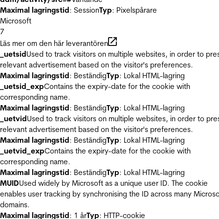
Maximal lagringstid
: Session
Typ
: Pixelspårare
Microsoft
7
Läs mer om den här leverantören
_uetsid
Used to track visitors on multiple websites, in order to pre
relevant advertisement based on the visitor's preferences.
Maximal lagringstid
: Beständig
Typ
: Lokal HTML-lagring
_uetsid_exp
Contains the expiry-date for the cookie with
corresponding name.
Maximal lagringstid
: Beständig
Typ
: Lokal HTML-lagring
_uetvid
Used to track visitors on multiple websites, in order to pre
relevant advertisement based on the visitor's preferences.
Maximal lagringstid
: Beständig
Typ
: Lokal HTML-lagring
_uetvid_exp
Contains the expiry-date for the cookie with
corresponding name.
Maximal lagringstid
: Beständig
Typ
: Lokal HTML-lagring
MUID
Used widely by Microsoft as a unique user ID. The cookie
enables user tracking by synchronising the ID across many Microso
domains.
Maximal lagringstid
: 1 år
Typ
: HTTP-cookie