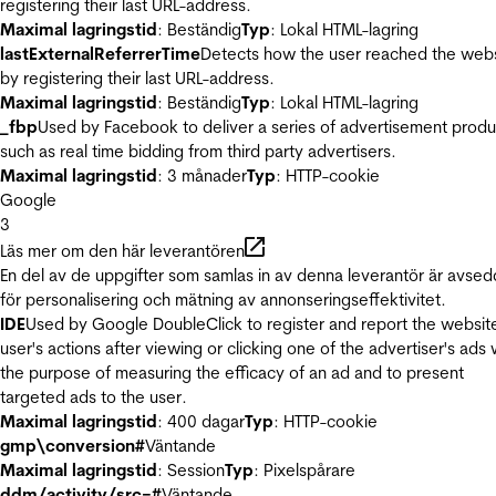
registering their last URL-address.
Maximal lagringstid
: Beständig
Typ
: Lokal HTML-lagring
lastExternalReferrerTime
Detects how the user reached the web
by registering their last URL-address.
Maximal lagringstid
: Beständig
Typ
: Lokal HTML-lagring
_fbp
Used by Facebook to deliver a series of advertisement produ
such as real time bidding from third party advertisers.
Maximal lagringstid
: 3 månader
Typ
: HTTP-cookie
Google
3
Läs mer om den här leverantören
En del av de uppgifter som samlas in av denna leverantör är avse
för personalisering och mätning av annonseringseffektivitet.
IDE
Used by Google DoubleClick to register and report the websit
user's actions after viewing or clicking one of the advertiser's ads 
the purpose of measuring the efficacy of an ad and to present
targeted ads to the user.
Maximal lagringstid
: 400 dagar
Typ
: HTTP-cookie
gmp\conversion#
Väntande
Maximal lagringstid
: Session
Typ
: Pixelspårare
ddm/activity/src=#
Väntande