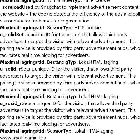
Maximal lagringstid
: 13 månader
Typ
: HTTP-cookie
_screload
Used by Snapchat to implement advertisement content
the website - The cookie detects the efficiency of the ads and col
visitor data for further visitor segmentation.
Maximal lagringstid
: Session
Typ
: HTTP-cookie
u_sclid
Sets a unique ID for the visitor, that allows third party
advertisers to target the visitor with relevant advertisement. This
pairing service is provided by third party advertisement hubs, whi
facilitates real-time bidding for advertisers.
Maximal lagringstid
: Beständig
Typ
: Lokal HTML-lagring
u_sclid_r
Sets a unique ID for the visitor, that allows third party
advertisers to target the visitor with relevant advertisement. This
pairing service is provided by third party advertisement hubs, whi
facilitates real-time bidding for advertisers.
Maximal lagringstid
: Beständig
Typ
: Lokal HTML-lagring
u_scsid_r
Sets a unique ID for the visitor, that allows third party
advertisers to target the visitor with relevant advertisement. This
pairing service is provided by third party advertisement hubs, whi
facilitates real-time bidding for advertisers.
Maximal lagringstid
: Session
Typ
: Lokal HTML-lagring
www.track.garnius.se