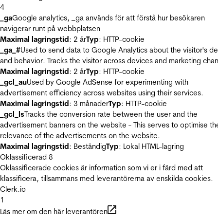
4
_ga
Google analytics, _ga används för att förstå hur besökaren
navigerar runt på webbplatsen
Maximal lagringstid
: 2 år
Typ
: HTTP-cookie
_ga_#
Used to send data to Google Analytics about the visitor's d
and behavior. Tracks the visitor across devices and marketing chan
Maximal lagringstid
: 2 år
Typ
: HTTP-cookie
_gcl_au
Used by Google AdSense for experimenting with
advertisement efficiency across websites using their services.
Maximal lagringstid
: 3 månader
Typ
: HTTP-cookie
_gcl_ls
Tracks the conversion rate between the user and the
advertisement banners on the website - This serves to optimise th
relevance of the advertisements on the website.
Maximal lagringstid
: Beständig
Typ
: Lokal HTML-lagring
Oklassificerad
8
Oklassificerade cookies är information som vi er i färd med att
klassificera, tillsammans med leverantörerna av enskilda cookies.
Clerk.io
1
Läs mer om den här leverantören