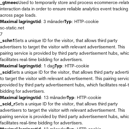
_gtmeec
Used to temporarily store and process ecommerce-relat
interaction data in order to ensure reliable analytics event tracking
across page loads.
Maximal lagringstid
: 3 månader
Typ
: HTTP-cookie
sc-static.net
7
_schn1
Sets a unique ID for the visitor, that allows third party
advertisers to target the visitor with relevant advertisement. This
pairing service is provided by third party advertisement hubs, whi
facilitates real-time bidding for advertisers.
Maximal lagringstid
: 1 dag
Typ
: HTTP-cookie
_scid
Sets a unique ID for the visitor, that allows third party advert
to target the visitor with relevant advertisement. This pairing servic
provided by third party advertisement hubs, which facilitates real-
bidding for advertisers.
Maximal lagringstid
: 13 månader
Typ
: HTTP-cookie
_scid_r
Sets a unique ID for the visitor, that allows third party
advertisers to target the visitor with relevant advertisement. This
pairing service is provided by third party advertisement hubs, whi
facilitates real-time bidding for advertisers.