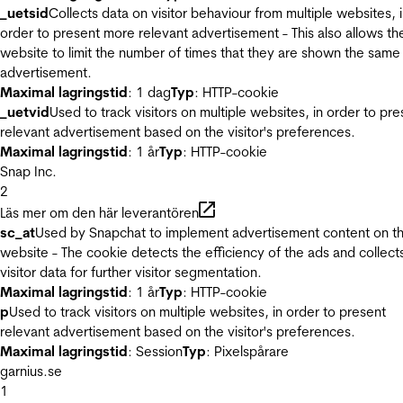
_uetsid
Collects data on visitor behaviour from multiple websites, 
order to present more relevant advertisement - This also allows th
website to limit the number of times that they are shown the same
advertisement.
Maximal lagringstid
: 1 dag
Typ
: HTTP-cookie
_uetvid
Used to track visitors on multiple websites, in order to pre
relevant advertisement based on the visitor's preferences.
Maximal lagringstid
: 1 år
Typ
: HTTP-cookie
Snap Inc.
2
Läs mer om den här leverantören
sc_at
Used by Snapchat to implement advertisement content on t
website - The cookie detects the efficiency of the ads and collect
visitor data for further visitor segmentation.
Maximal lagringstid
: 1 år
Typ
: HTTP-cookie
p
Used to track visitors on multiple websites, in order to present
relevant advertisement based on the visitor's preferences.
Maximal lagringstid
: Session
Typ
: Pixelspårare
garnius.se
1