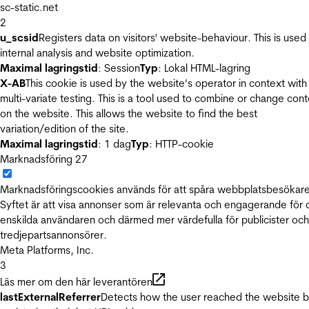
sc-static.net
2
u_scsid
Registers data on visitors' website-behaviour. This is used 
internal analysis and website optimization.
Maximal lagringstid
: Session
Typ
: Lokal HTML-lagring
X-AB
This cookie is used by the website’s operator in context with
multi-variate testing. This is a tool used to combine or change con
on the website. This allows the website to find the best
variation/edition of the site.
Maximal lagringstid
: 1 dag
Typ
: HTTP-cookie
Marknadsföring
27
Marknadsföringscookies används för att spåra webbplatsbesökare
Syftet är att visa annonser som är relevanta och engagerande för
enskilda användaren och därmed mer värdefulla för publicister och
tredjepartsannonsörer.
Meta Platforms, Inc.
3
Läs mer om den här leverantören
lastExternalReferrer
Detects how the user reached the website 