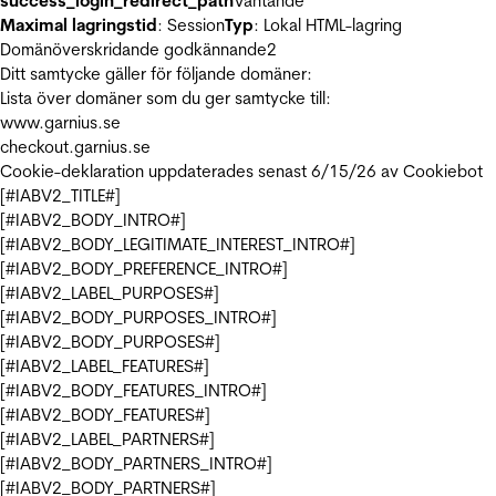
success_login_redirect_path
Väntande
Maximal lagringstid
: Session
Typ
: Lokal HTML-lagring
Domänöverskridande godkännande
2
Ditt samtycke gäller för följande domäner:
Lista över domäner som du ger samtycke till:
www.garnius.se
checkout.garnius.se
Cookie-deklaration uppdaterades senast 6/15/26 av
Cookiebot
[#IABV2_TITLE#]
[#IABV2_BODY_INTRO#]
[#IABV2_BODY_LEGITIMATE_INTEREST_INTRO#]
[#IABV2_BODY_PREFERENCE_INTRO#]
[#IABV2_LABEL_PURPOSES#]
[#IABV2_BODY_PURPOSES_INTRO#]
[#IABV2_BODY_PURPOSES#]
[#IABV2_LABEL_FEATURES#]
[#IABV2_BODY_FEATURES_INTRO#]
[#IABV2_BODY_FEATURES#]
[#IABV2_LABEL_PARTNERS#]
[#IABV2_BODY_PARTNERS_INTRO#]
[#IABV2_BODY_PARTNERS#]