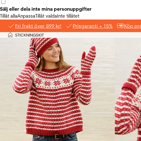
Sälj eller dela inte mina personuppgifter
Tillåt alla
Anpassa
Tillåt valda
Inte tillåtet
Fri frakt över 899 kr!
Prisgaranti + 15%
Köp pre
Hem
STICKNINGSKIT
>