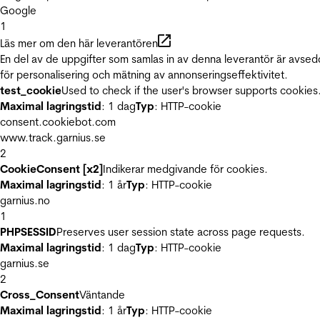
Google
1
Läs mer om den här leverantören
En del av de uppgifter som samlas in av denna leverantör är avse
för personalisering och mätning av annonseringseffektivitet.
test_cookie
Used to check if the user's browser supports cookies
Maximal lagringstid
: 1 dag
Typ
: HTTP-cookie
consent.cookiebot.com
www.track.garnius.se
2
CookieConsent [x2]
Indikerar medgivande för cookies.
Maximal lagringstid
: 1 år
Typ
: HTTP-cookie
garnius.no
1
PHPSESSID
Preserves user session state across page requests.
Maximal lagringstid
: 1 dag
Typ
: HTTP-cookie
garnius.se
2
Cross_Consent
Väntande
Maximal lagringstid
: 1 år
Typ
: HTTP-cookie