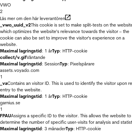
VWO
2
Läs mer om den här leverantören
_vwo_uuid_v2
This cookie is set to make split-tests on the websit
which optimizes the website's relevance towards the visitor – the
cookie can also be set to improve the visitor's experience on a
website.
Maximal lagringstid
: 1 år
Typ
: HTTP-cookie
collect/v.gif
Väntande
Maximal lagringstid
: Session
Typ
: Pixelspårare
assets.voyado.com
1
_va
Contains an visitor ID. This is used to identify the visitor upon r
entry to the website.
Maximal lagringstid
: 1 år
Typ
: HTTP-cookie
garnius.se
1
FPAU
Assigns a specific ID to the visitor. This allows the website to
determine the number of specific user-visits for analysis and statist
Maximal lagringstid
: 3 månader
Typ
: HTTP-cookie