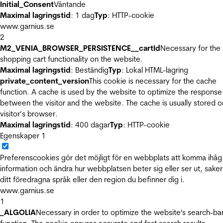
Initial_Consent
Väntande
Maximal lagringstid
: 1 dag
Typ
: HTTP-cookie
www.garnius.se
2
M2_VENIA_BROWSER_PERSISTENCE__cartId
Necessary for the
shopping cart functionality on the website.
Maximal lagringstid
: Beständig
Typ
: Lokal HTML-lagring
private_content_version
This cookie is necessary for the cache
function. A cache is used by the website to optimize the response
between the visitor and the website. The cache is usually stored o
visitor’s browser.
Maximal lagringstid
: 400 dagar
Typ
: HTTP-cookie
Egenskaper
1
Preferenscookies gör det möjligt för en webbplats att komma ihåg
information och ändra hur webbplatsen beter sig eller ser ut, sake
ditt föredragna språk eller den region du befinner dig i.
www.garnius.se
1
_ALGOLIA
Necessary in order to optimize the website's search-ba