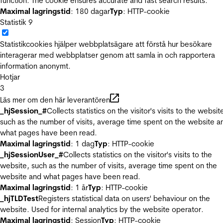
function. The cookie ensures accurate and fast search results.
Maximal lagringstid
: 180 dagar
Typ
: HTTP-cookie
Statistik
9
Statistikcookies hjälper webbplatsägare att förstå hur besökare
interagerar med webbplatser genom att samla in och rapportera
information anonymt.
Hotjar
3
Läs mer om den här leverantören
_hjSession_#
Collects statistics on the visitor's visits to the websit
such as the number of visits, average time spent on the website a
what pages have been read.
Maximal lagringstid
: 1 dag
Typ
: HTTP-cookie
_hjSessionUser_#
Collects statistics on the visitor's visits to the
website, such as the number of visits, average time spent on the
website and what pages have been read.
Maximal lagringstid
: 1 år
Typ
: HTTP-cookie
_hjTLDTest
Registers statistical data on users' behaviour on the
website. Used for internal analytics by the website operator.
Maximal lagringstid
: Session
Typ
: HTTP-cookie