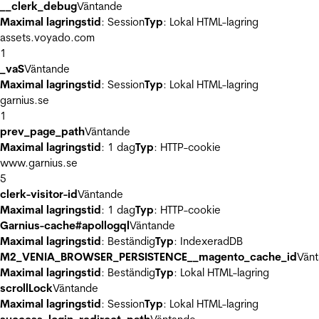
__clerk_debug
Väntande
Maximal lagringstid
: Session
Typ
: Lokal HTML-lagring
assets.voyado.com
1
_vaS
Väntande
Maximal lagringstid
: Session
Typ
: Lokal HTML-lagring
garnius.se
1
prev_page_path
Väntande
Maximal lagringstid
: 1 dag
Typ
: HTTP-cookie
www.garnius.se
5
clerk-visitor-id
Väntande
Maximal lagringstid
: 1 dag
Typ
: HTTP-cookie
Garnius-cache#apollogql
Väntande
Maximal lagringstid
: Beständig
Typ
: IndexeradDB
M2_VENIA_BROWSER_PERSISTENCE__magento_cache_id
Vän
Maximal lagringstid
: Beständig
Typ
: Lokal HTML-lagring
scrollLock
Väntande
Maximal lagringstid
: Session
Typ
: Lokal HTML-lagring