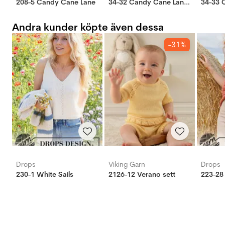
208-5 Candy Cane Lane
34-32 Candy Cane Lane Kids
Andra kunder köpte även dessa
-31%
Drops
Viking Garn
Drops
230-1 White Sails
2126-12 Verano sett
223-28