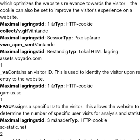
which optimizes the website's relevance towards the visitor – the
cookie can also be set to improve the visitor's experience on a
website.
Maximal lagringstid
: 1 år
Typ
: HTTP-cookie
collect/v.gif
Väntande
Maximal lagringstid
: Session
Typ
: Pixelspårare
vwo_apm_sent
Väntande
Maximal lagringstid
: Beständig
Typ
: Lokal HTML-lagring
assets.voyado.com
1
_va
Contains an visitor ID. This is used to identify the visitor upon r
entry to the website.
Maximal lagringstid
: 1 år
Typ
: HTTP-cookie
garnius.se
1
FPAU
Assigns a specific ID to the visitor. This allows the website to
determine the number of specific user-visits for analysis and statist
Maximal lagringstid
: 3 månader
Typ
: HTTP-cookie
sc-static.net
2