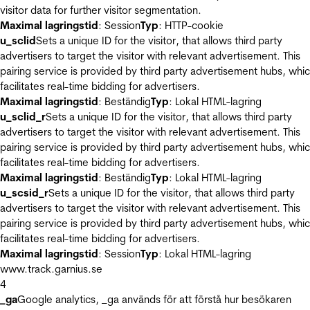
visitor data for further visitor segmentation.
Maximal lagringstid
: Session
Typ
: HTTP-cookie
u_sclid
Sets a unique ID for the visitor, that allows third party
advertisers to target the visitor with relevant advertisement. This
pairing service is provided by third party advertisement hubs, whi
facilitates real-time bidding for advertisers.
Maximal lagringstid
: Beständig
Typ
: Lokal HTML-lagring
u_sclid_r
Sets a unique ID for the visitor, that allows third party
advertisers to target the visitor with relevant advertisement. This
pairing service is provided by third party advertisement hubs, whi
facilitates real-time bidding for advertisers.
Maximal lagringstid
: Beständig
Typ
: Lokal HTML-lagring
u_scsid_r
Sets a unique ID for the visitor, that allows third party
advertisers to target the visitor with relevant advertisement. This
pairing service is provided by third party advertisement hubs, whi
facilitates real-time bidding for advertisers.
Maximal lagringstid
: Session
Typ
: Lokal HTML-lagring
www.track.garnius.se
4
_ga
Google analytics, _ga används för att förstå hur besökaren