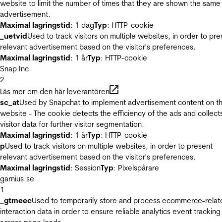
website to limit the number of times that they are shown the same
advertisement.
Maximal lagringstid
: 1 dag
Typ
: HTTP-cookie
_uetvid
Used to track visitors on multiple websites, in order to pre
relevant advertisement based on the visitor's preferences.
Maximal lagringstid
: 1 år
Typ
: HTTP-cookie
Snap Inc.
2
Läs mer om den här leverantören
sc_at
Used by Snapchat to implement advertisement content on t
website - The cookie detects the efficiency of the ads and collect
visitor data for further visitor segmentation.
Maximal lagringstid
: 1 år
Typ
: HTTP-cookie
p
Used to track visitors on multiple websites, in order to present
relevant advertisement based on the visitor's preferences.
Maximal lagringstid
: Session
Typ
: Pixelspårare
garnius.se
1
_gtmeec
Used to temporarily store and process ecommerce-relat
interaction data in order to ensure reliable analytics event tracking