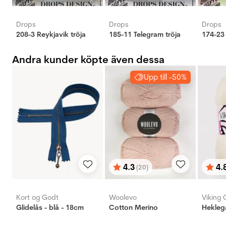
Drops
Drops
Drops
208-3 Reykjavik tröja
185-11 Telegram tröja
174-23
Andra kunder köpte även dessa
Upp till -50%
4.3
4.
(20)
Betyg:
utav 5 stjärnor
Bety
utav 
Kort og Godt
Woolevo
Viking 
Glidelås - blå - 18cm
Cotton Merino
Hekleg