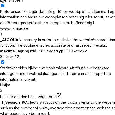
Egenskaper
1
Preferenscookies gör det möjligt för en webbplats att komma ihåg
information och ändra hur webbplatsen beter sig eller ser ut, sake
ditt föredragna språk eller den region du befinner dig i.
www.garnius.se
1
_ALGOLIA
Necessary in order to optimize the website's search-ba
function. The cookie ensures accurate and fast search results.
Maximal lagringstid
: 180 dagar
Typ
: HTTP-cookie
Statistik
12
Statistikcookies hjälper webbplatsägare att förstå hur besökare
interagerar med webbplatser genom att samla in och rapportera
information anonymt.
Hotjar
5
Läs mer om den här leverantören
_hjSession_#
Collects statistics on the visitor's visits to the websit
such as the number of visits, average time spent on the website a
what pages have been read.