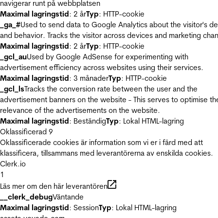
navigerar runt på webbplatsen
Maximal lagringstid
: 2 år
Typ
: HTTP-cookie
_ga_#
Used to send data to Google Analytics about the visitor's d
and behavior. Tracks the visitor across devices and marketing chan
Maximal lagringstid
: 2 år
Typ
: HTTP-cookie
_gcl_au
Used by Google AdSense for experimenting with
advertisement efficiency across websites using their services.
Maximal lagringstid
: 3 månader
Typ
: HTTP-cookie
_gcl_ls
Tracks the conversion rate between the user and the
advertisement banners on the website - This serves to optimise th
relevance of the advertisements on the website.
Maximal lagringstid
: Beständig
Typ
: Lokal HTML-lagring
Oklassificerad
9
Oklassificerade cookies är information som vi er i färd med att
klassificera, tillsammans med leverantörerna av enskilda cookies.
Clerk.io
1
Läs mer om den här leverantören
__clerk_debug
Väntande
Maximal lagringstid
: Session
Typ
: Lokal HTML-lagring