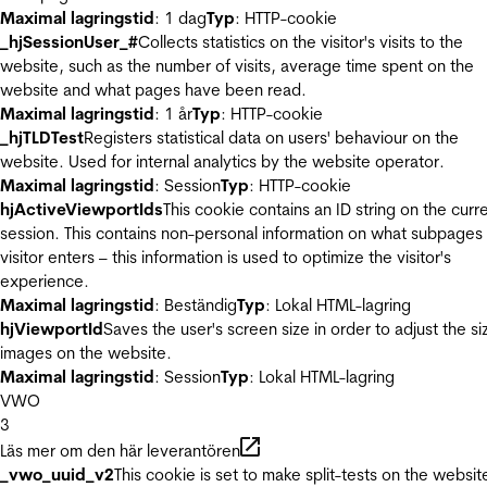
Maximal lagringstid
: 1 dag
Typ
: HTTP-cookie
_hjSessionUser_#
Collects statistics on the visitor's visits to the
website, such as the number of visits, average time spent on the
website and what pages have been read.
Maximal lagringstid
: 1 år
Typ
: HTTP-cookie
_hjTLDTest
Registers statistical data on users' behaviour on the
website. Used for internal analytics by the website operator.
Maximal lagringstid
: Session
Typ
: HTTP-cookie
hjActiveViewportIds
This cookie contains an ID string on the curr
session. This contains non-personal information on what subpages
visitor enters – this information is used to optimize the visitor's
experience.
Maximal lagringstid
: Beständig
Typ
: Lokal HTML-lagring
hjViewportId
Saves the user's screen size in order to adjust the si
images on the website.
Maximal lagringstid
: Session
Typ
: Lokal HTML-lagring
VWO
3
Läs mer om den här leverantören
_vwo_uuid_v2
This cookie is set to make split-tests on the websit