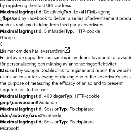
by registering their last URL-address.
Maximal lagringstid
: Beständig
Typ
: Lokal HTML-lagring
_fbp
Used by Facebook to deliver a series of advertisement produ
such as real time bidding from third party advertisers.
Maximal lagringstid
: 3 månader
Typ
: HTTP-cookie
Google
3
Läs mer om den här leverantören
En del av de uppgifter som samlas in av denna leverantör är avse
för personalisering och mätning av annonseringseffektivitet.
IDE
Used by Google DoubleClick to register and report the websit
user's actions after viewing or clicking one of the advertiser's ads 
the purpose of measuring the efficacy of an ad and to present
targeted ads to the user.
Maximal lagringstid
: 400 dagar
Typ
: HTTP-cookie
gmp\conversion#
Väntande
Maximal lagringstid
: Session
Typ
: Pixelspårare
ddm/activity/src=#
Väntande
Maximal lagringstid
: Session
Typ
: Pixelspårare
Microsoft