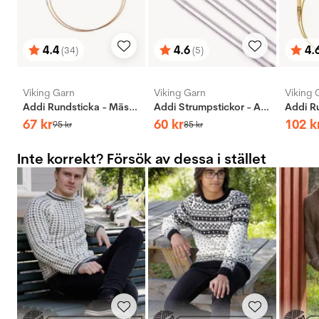
4.4
4.6
4.
(34)
(5)
Betyg:
utav 5 stjärnor
Betyg:
utav 5 stjärnor
Bety
utav 
Viking Garn
Viking Garn
Viking 
Addi Rundsticka - Mässing
Addi Strumpstickor - Aluminium
67
kr
60
kr
102
k
95
kr
85
kr
Inte korrekt? Försök av dessa i stället