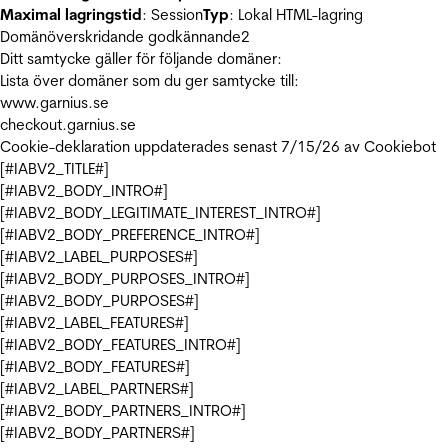
Maximal lagringstid
: Session
Typ
: Lokal HTML-lagring
Domänöverskridande godkännande
2
Ditt samtycke gäller för följande domäner:
Lista över domäner som du ger samtycke till:
www.garnius.se
checkout.garnius.se
Cookie-deklaration uppdaterades senast 7/15/26 av
Cookiebot
[#IABV2_TITLE#]
[#IABV2_BODY_INTRO#]
[#IABV2_BODY_LEGITIMATE_INTEREST_INTRO#]
[#IABV2_BODY_PREFERENCE_INTRO#]
[#IABV2_LABEL_PURPOSES#]
[#IABV2_BODY_PURPOSES_INTRO#]
[#IABV2_BODY_PURPOSES#]
[#IABV2_LABEL_FEATURES#]
[#IABV2_BODY_FEATURES_INTRO#]
[#IABV2_BODY_FEATURES#]
[#IABV2_LABEL_PARTNERS#]
[#IABV2_BODY_PARTNERS_INTRO#]
[#IABV2_BODY_PARTNERS#]