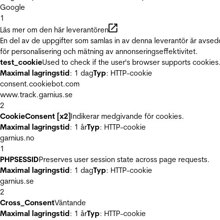
Google
1
Läs mer om den här leverantören
En del av de uppgifter som samlas in av denna leverantör är avse
för personalisering och mätning av annonseringseffektivitet.
test_cookie
Used to check if the user's browser supports cookies
Maximal lagringstid
: 1 dag
Typ
: HTTP-cookie
consent.cookiebot.com
www.track.garnius.se
2
CookieConsent [x2]
Indikerar medgivande för cookies.
Maximal lagringstid
: 1 år
Typ
: HTTP-cookie
garnius.no
1
PHPSESSID
Preserves user session state across page requests.
Maximal lagringstid
: 1 dag
Typ
: HTTP-cookie
garnius.se
2
Cross_Consent
Väntande
Maximal lagringstid
: 1 år
Typ
: HTTP-cookie