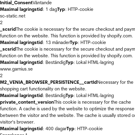
Initial_Consent
Väntande
Maximal lagringstid
: 1 dag
Typ
: HTTP-cookie
sc-static.net
2
_scsrid
The cookie is necessary for the secure checkout and pay
function on the website. This function is provided by shopify.com.
Maximal lagringstid
: 13 månader
Typ
: HTTP-cookie
_scsrid
The cookie is necessary for the secure checkout and pay
function on the website. This function is provided by shopify.com.
Maximal lagringstid
: Beständig
Typ
: Lokal HTML-lagring
www.garnius.se
2
M2_VENIA_BROWSER_PERSISTENCE__cartId
Necessary for the
shopping cart functionality on the website.
Maximal lagringstid
: Beständig
Typ
: Lokal HTML-lagring
private_content_version
This cookie is necessary for the cache
function. A cache is used by the website to optimize the response
between the visitor and the website. The cache is usually stored o
visitor’s browser.
Maximal lagringstid
: 400 dagar
Typ
: HTTP-cookie