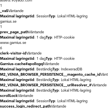
assets.voyado.com
1
_vaS
Väntande
Maximal lagringstid
: Session
Typ
: Lokal HTML-lagring
garnius.se
1
prev_page_path
Väntande
Maximal lagringstid
: 1 dag
Typ
: HTTP-cookie
www.garnius.se
6
clerk-visitor-id
Väntande
Maximal lagringstid
: 1 dag
Typ
: HTTP-cookie
Garnius-cache#apollogql
Väntande
Maximal lagringstid
: Beständig
Typ
: IndexeradDB
M2_VENIA_BROWSER_PERSISTENCE__magento_cache_id
Vän
Maximal lagringstid
: Beständig
Typ
: Lokal HTML-lagring
M2_VENIA_BROWSER_PERSISTENCE__urlResolver_#
Väntande
Maximal lagringstid
: Beständig
Typ
: Lokal HTML-lagring
scrollLock
Väntande
Maximal lagringstid
: Session
Typ
: Lokal HTML-lagring
success_login_redirect_path
Väntande