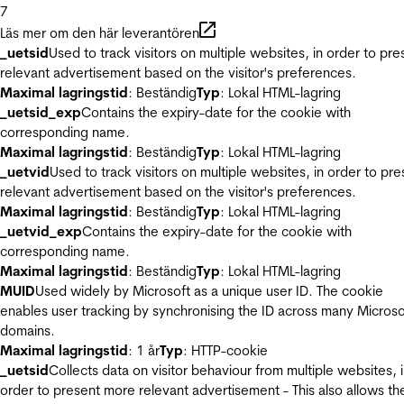
7
Läs mer om den här leverantören
_uetsid
Used to track visitors on multiple websites, in order to pre
relevant advertisement based on the visitor's preferences.
Maximal lagringstid
: Beständig
Typ
: Lokal HTML-lagring
_uetsid_exp
Contains the expiry-date for the cookie with
corresponding name.
Maximal lagringstid
: Beständig
Typ
: Lokal HTML-lagring
_uetvid
Used to track visitors on multiple websites, in order to pre
relevant advertisement based on the visitor's preferences.
Maximal lagringstid
: Beständig
Typ
: Lokal HTML-lagring
_uetvid_exp
Contains the expiry-date for the cookie with
corresponding name.
Maximal lagringstid
: Beständig
Typ
: Lokal HTML-lagring
MUID
Used widely by Microsoft as a unique user ID. The cookie
enables user tracking by synchronising the ID across many Microso
domains.
Maximal lagringstid
: 1 år
Typ
: HTTP-cookie
_uetsid
Collects data on visitor behaviour from multiple websites, 
order to present more relevant advertisement - This also allows th