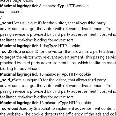
across page loads.
Maximal lagringstid
: 3 månader
Typ
: HTTP-cookie
sc-static.net
7
_schn1
Sets a unique ID for the visitor, that allows third party
advertisers to target the visitor with relevant advertisement. This
pairing service is provided by third party advertisement hubs, whi
facilitates real-time bidding for advertisers.
Maximal lagringstid
: 1 dag
Typ
: HTTP-cookie
_scid
Sets a unique ID for the visitor, that allows third party advert
to target the visitor with relevant advertisement. This pairing servic
provided by third party advertisement hubs, which facilitates real-
bidding for advertisers.
Maximal lagringstid
: 13 månader
Typ
: HTTP-cookie
_scid_r
Sets a unique ID for the visitor, that allows third party
advertisers to target the visitor with relevant advertisement. This
pairing service is provided by third party advertisement hubs, whi
facilitates real-time bidding for advertisers.
Maximal lagringstid
: 13 månader
Typ
: HTTP-cookie
_screload
Used by Snapchat to implement advertisement content
the website - The cookie detects the efficiency of the ads and col