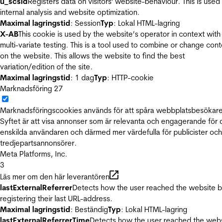
u_scsid
Registers data on visitors' website-behaviour. This is used 
internal analysis and website optimization.
Maximal lagringstid
: Session
Typ
: Lokal HTML-lagring
X-AB
This cookie is used by the website’s operator in context with
multi-variate testing. This is a tool used to combine or change con
on the website. This allows the website to find the best
variation/edition of the site.
Maximal lagringstid
: 1 dag
Typ
: HTTP-cookie
Marknadsföring
27
Marknadsföringscookies används för att spåra webbplatsbesökare
Syftet är att visa annonser som är relevanta och engagerande för
enskilda användaren och därmed mer värdefulla för publicister och
tredjepartsannonsörer.
Meta Platforms, Inc.
3
Läs mer om den här leverantören
lastExternalReferrer
Detects how the user reached the website 
registering their last URL-address.
Maximal lagringstid
: Beständig
Typ
: Lokal HTML-lagring
lastExternalReferrerTime
Detects how the user reached the web