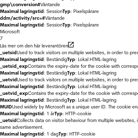
gmp\conversion#
Väntande
Maximal lagringstid
: Session
Typ
: Pixelspårare
ddm/activity/src=#
Väntande
Maximal lagringstid
: Session
Typ
: Pixelspårare
Microsoft
7
Läs mer om den här leverantören
_uetsid
Used to track visitors on multiple websites, in order to pr
Maximal lagringstid
: Beständig
Typ
: Lokal HTML-lagring
_uetsid_exp
Contains the expiry-date for the cookie with corres
Maximal lagringstid
: Beständig
Typ
: Lokal HTML-lagring
_uetvid
Used to track visitors on multiple websites, in order to pr
Maximal lagringstid
: Beständig
Typ
: Lokal HTML-lagring
_uetvid_exp
Contains the expiry-date for the cookie with corres
Maximal lagringstid
: Beständig
Typ
: Lokal HTML-lagring
MUID
Used widely by Microsoft as a unique user ID. The cookie en
Maximal lagringstid
: 1 år
Typ
: HTTP-cookie
_uetsid
Collects data on visitor behaviour from multiple websites, 
same advertisement.
Maximal lagringstid
: 1 dag
Typ
: HTTP-cookie