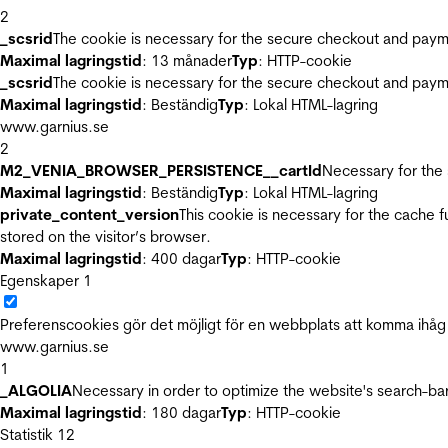
2
_scsrid
The cookie is necessary for the secure checkout and payme
Maximal lagringstid
: 13 månader
Typ
: HTTP-cookie
_scsrid
The cookie is necessary for the secure checkout and payme
Maximal lagringstid
: Beständig
Typ
: Lokal HTML-lagring
www.garnius.se
2
M2_VENIA_BROWSER_PERSISTENCE__cartId
Necessary for the 
Maximal lagringstid
: Beständig
Typ
: Lokal HTML-lagring
private_content_version
This cookie is necessary for the cache 
stored on the visitor’s browser.
Maximal lagringstid
: 400 dagar
Typ
: HTTP-cookie
Egenskaper
1
Preferenscookies gör det möjligt för en webbplats att komma ihåg i
www.garnius.se
1
_ALGOLIA
Necessary in order to optimize the website's search-bar
Maximal lagringstid
: 180 dagar
Typ
: HTTP-cookie
Statistik
12