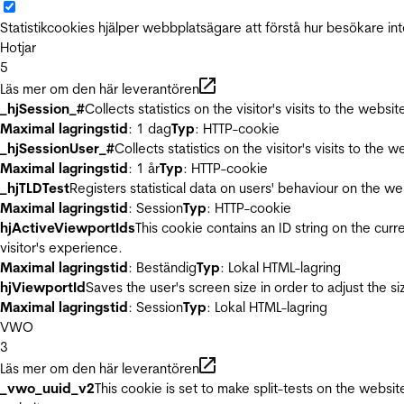
Statistikcookies hjälper webbplatsägare att förstå hur besökare 
Hotjar
5
Läs mer om den här leverantören
_hjSession_#
Collects statistics on the visitor's visits to the we
Maximal lagringstid
: 1 dag
Typ
: HTTP-cookie
_hjSessionUser_#
Collects statistics on the visitor's visits to t
Maximal lagringstid
: 1 år
Typ
: HTTP-cookie
_hjTLDTest
Registers statistical data on users' behaviour on the we
Maximal lagringstid
: Session
Typ
: HTTP-cookie
hjActiveViewportIds
This cookie contains an ID string on the curr
visitor's experience.
Maximal lagringstid
: Beständig
Typ
: Lokal HTML-lagring
hjViewportId
Saves the user's screen size in order to adjust the s
Maximal lagringstid
: Session
Typ
: Lokal HTML-lagring
VWO
3
Läs mer om den här leverantören
_vwo_uuid_v2
This cookie is set to make split-tests on the websi