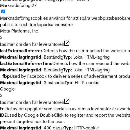
Marknadsföring
27
Marknadsföringscookies används för att spåra webbplatsbesökare.
publicister och tredjepartsannonsörer.
Meta Platforms, Inc.
3
Läs mer om den här leverantören
lastExternalReferrer
Detects how the user reached the website by 
Maximal lagringstid
: Beständig
Typ
: Lokal HTML-lagring
lastExternalReferrerTime
Detects how the user reached the websi
Maximal lagringstid
: Beständig
Typ
: Lokal HTML-lagring
_fbp
Used by Facebook to deliver a series of advertisement product
Maximal lagringstid
: 3 månader
Typ
: HTTP-cookie
Google
3
Läs mer om den här leverantören
En del av de uppgifter som samlas in av denna leverantör är avsed
IDE
Used by Google DoubleClick to register and report the website u
present targeted ads to the user.
Maximal lagringstid
: 400 dagar
Typ
: HTTP-cookie