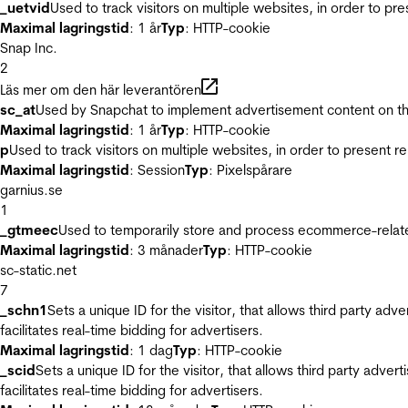
_uetvid
Used to track visitors on multiple websites, in order to pr
Maximal lagringstid
: 1 år
Typ
: HTTP-cookie
Snap Inc.
2
Läs mer om den här leverantören
sc_at
Used by Snapchat to implement advertisement content on the w
Maximal lagringstid
: 1 år
Typ
: HTTP-cookie
p
Used to track visitors on multiple websites, in order to present 
Maximal lagringstid
: Session
Typ
: Pixelspårare
garnius.se
1
_gtmeec
Used to temporarily store and process ecommerce-related 
Maximal lagringstid
: 3 månader
Typ
: HTTP-cookie
sc-static.net
7
_schn1
Sets a unique ID for the visitor, that allows third party adv
facilitates real-time bidding for advertisers.
Maximal lagringstid
: 1 dag
Typ
: HTTP-cookie
_scid
Sets a unique ID for the visitor, that allows third party adver
facilitates real-time bidding for advertisers.