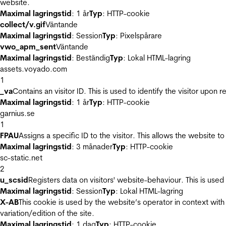
website.
Maximal lagringstid
: 1 år
Typ
: HTTP-cookie
collect/v.gif
Väntande
Maximal lagringstid
: Session
Typ
: Pixelspårare
vwo_apm_sent
Väntande
Maximal lagringstid
: Beständig
Typ
: Lokal HTML-lagring
assets.voyado.com
1
_va
Contains an visitor ID. This is used to identify the visitor upon 
Maximal lagringstid
: 1 år
Typ
: HTTP-cookie
garnius.se
1
FPAU
Assigns a specific ID to the visitor. This allows the website to
Maximal lagringstid
: 3 månader
Typ
: HTTP-cookie
sc-static.net
2
u_scsid
Registers data on visitors' website-behaviour. This is used 
Maximal lagringstid
: Session
Typ
: Lokal HTML-lagring
X-AB
This cookie is used by the website’s operator in context with 
variation/edition of the site.
Maximal lagringstid
: 1 dag
Typ
: HTTP-cookie