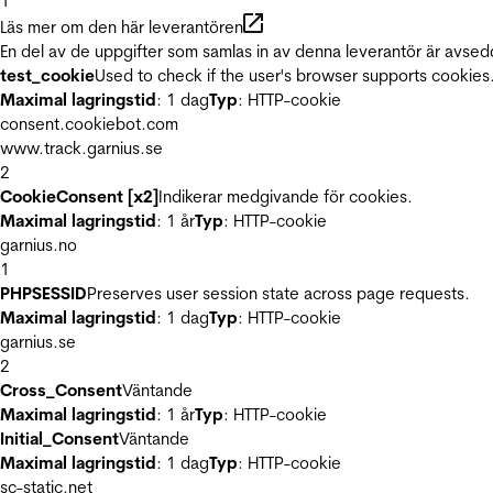
1
Läs mer om den här leverantören
En del av de uppgifter som samlas in av denna leverantör är avsed
test_cookie
Used to check if the user's browser supports cookies
Maximal lagringstid
: 1 dag
Typ
: HTTP-cookie
consent.cookiebot.com
www.track.garnius.se
2
CookieConsent [x2]
Indikerar medgivande för cookies.
Maximal lagringstid
: 1 år
Typ
: HTTP-cookie
garnius.no
1
PHPSESSID
Preserves user session state across page requests.
Maximal lagringstid
: 1 dag
Typ
: HTTP-cookie
garnius.se
2
Cross_Consent
Väntande
Maximal lagringstid
: 1 år
Typ
: HTTP-cookie
Initial_Consent
Väntande
Maximal lagringstid
: 1 dag
Typ
: HTTP-cookie
sc-static.net