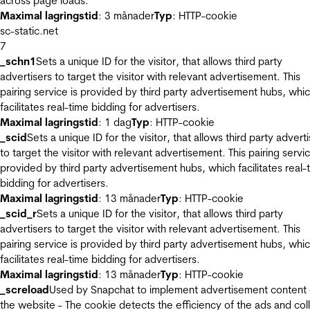
across page loads.
Maximal lagringstid
: 3 månader
Typ
: HTTP-cookie
sc-static.net
7
_schn1
Sets a unique ID for the visitor, that allows third party
advertisers to target the visitor with relevant advertisement. This
pairing service is provided by third party advertisement hubs, whi
facilitates real-time bidding for advertisers.
Maximal lagringstid
: 1 dag
Typ
: HTTP-cookie
_scid
Sets a unique ID for the visitor, that allows third party advert
to target the visitor with relevant advertisement. This pairing servic
provided by third party advertisement hubs, which facilitates real-
bidding for advertisers.
Maximal lagringstid
: 13 månader
Typ
: HTTP-cookie
_scid_r
Sets a unique ID for the visitor, that allows third party
advertisers to target the visitor with relevant advertisement. This
pairing service is provided by third party advertisement hubs, whi
facilitates real-time bidding for advertisers.
Maximal lagringstid
: 13 månader
Typ
: HTTP-cookie
_screload
Used by Snapchat to implement advertisement content
the website - The cookie detects the efficiency of the ads and col