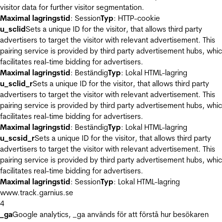
visitor data for further visitor segmentation.
Maximal lagringstid
: Session
Typ
: HTTP-cookie
u_sclid
Sets a unique ID for the visitor, that allows third party
advertisers to target the visitor with relevant advertisement. This
pairing service is provided by third party advertisement hubs, whi
facilitates real-time bidding for advertisers.
Maximal lagringstid
: Beständig
Typ
: Lokal HTML-lagring
u_sclid_r
Sets a unique ID for the visitor, that allows third party
advertisers to target the visitor with relevant advertisement. This
pairing service is provided by third party advertisement hubs, whi
facilitates real-time bidding for advertisers.
Maximal lagringstid
: Beständig
Typ
: Lokal HTML-lagring
u_scsid_r
Sets a unique ID for the visitor, that allows third party
advertisers to target the visitor with relevant advertisement. This
pairing service is provided by third party advertisement hubs, whi
facilitates real-time bidding for advertisers.
Maximal lagringstid
: Session
Typ
: Lokal HTML-lagring
www.track.garnius.se
4
_ga
Google analytics, _ga används för att förstå hur besökaren