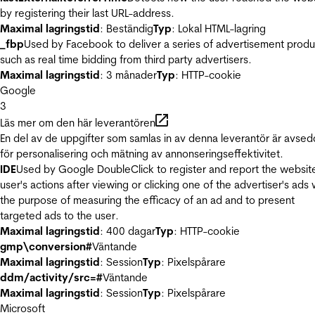
by registering their last URL-address.
Maximal lagringstid
: Beständig
Typ
: Lokal HTML-lagring
_fbp
Used by Facebook to deliver a series of advertisement produ
such as real time bidding from third party advertisers.
Maximal lagringstid
: 3 månader
Typ
: HTTP-cookie
Google
3
Läs mer om den här leverantören
En del av de uppgifter som samlas in av denna leverantör är avse
för personalisering och mätning av annonseringseffektivitet.
IDE
Used by Google DoubleClick to register and report the websit
user's actions after viewing or clicking one of the advertiser's ads 
the purpose of measuring the efficacy of an ad and to present
targeted ads to the user.
Maximal lagringstid
: 400 dagar
Typ
: HTTP-cookie
gmp\conversion#
Väntande
Maximal lagringstid
: Session
Typ
: Pixelspårare
ddm/activity/src=#
Väntande
Maximal lagringstid
: Session
Typ
: Pixelspårare
Microsoft