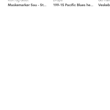
Kort og Godt
Drops
Go Ha
Maskemarkør Sau - Start - Hvit
199-15 Pacific Blues heklet nett