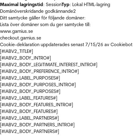
Maximal lagringstid
: Session
Typ
: Lokal HTML-lagring
Domänöverskridande godkännande
2
Ditt samtycke gäller för följande domäner:
Lista över domäner som du ger samtycke till:
www.garnius.se
checkout.garnius.se
Cookie-deklaration uppdaterades senast 7/15/26 av
Cookiebot
[#IABV2_TITLE#]
[#IABV2_BODY_INTRO#]
[#IABV2_BODY_LEGITIMATE_INTEREST_INTRO#]
[#IABV2_BODY_PREFERENCE_INTRO#]
[#IABV2_LABEL_PURPOSES#]
[#IABV2_BODY_PURPOSES_INTRO#]
[#IABV2_BODY_PURPOSES#]
[#IABV2_LABEL_FEATURES#]
[#IABV2_BODY_FEATURES_INTRO#]
[#IABV2_BODY_FEATURES#]
[#IABV2_LABEL_PARTNERS#]
[#IABV2_BODY_PARTNERS_INTRO#]
[#IABV2_BODY_PARTNERS#]