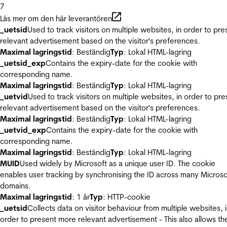
7
Läs mer om den här leverantören
_uetsid
Used to track visitors on multiple websites, in order to pre
relevant advertisement based on the visitor's preferences.
Maximal lagringstid
: Beständig
Typ
: Lokal HTML-lagring
_uetsid_exp
Contains the expiry-date for the cookie with
corresponding name.
Maximal lagringstid
: Beständig
Typ
: Lokal HTML-lagring
_uetvid
Used to track visitors on multiple websites, in order to pre
relevant advertisement based on the visitor's preferences.
Maximal lagringstid
: Beständig
Typ
: Lokal HTML-lagring
_uetvid_exp
Contains the expiry-date for the cookie with
corresponding name.
Maximal lagringstid
: Beständig
Typ
: Lokal HTML-lagring
MUID
Used widely by Microsoft as a unique user ID. The cookie
enables user tracking by synchronising the ID across many Microso
domains.
Maximal lagringstid
: 1 år
Typ
: HTTP-cookie
_uetsid
Collects data on visitor behaviour from multiple websites, 
order to present more relevant advertisement - This also allows th