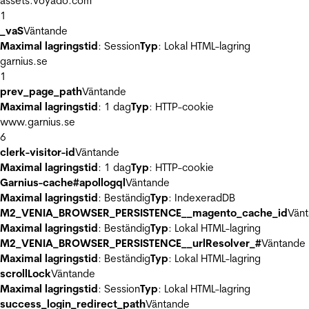
assets.voyado.com
1
_vaS
Väntande
Maximal lagringstid
: Session
Typ
: Lokal HTML-lagring
garnius.se
1
prev_page_path
Väntande
Maximal lagringstid
: 1 dag
Typ
: HTTP-cookie
www.garnius.se
6
clerk-visitor-id
Väntande
Maximal lagringstid
: 1 dag
Typ
: HTTP-cookie
Garnius-cache#apollogql
Väntande
Maximal lagringstid
: Beständig
Typ
: IndexeradDB
M2_VENIA_BROWSER_PERSISTENCE__magento_cache_id
Vän
Maximal lagringstid
: Beständig
Typ
: Lokal HTML-lagring
M2_VENIA_BROWSER_PERSISTENCE__urlResolver_#
Väntande
Maximal lagringstid
: Beständig
Typ
: Lokal HTML-lagring
scrollLock
Väntande
Maximal lagringstid
: Session
Typ
: Lokal HTML-lagring
success_login_redirect_path
Väntande