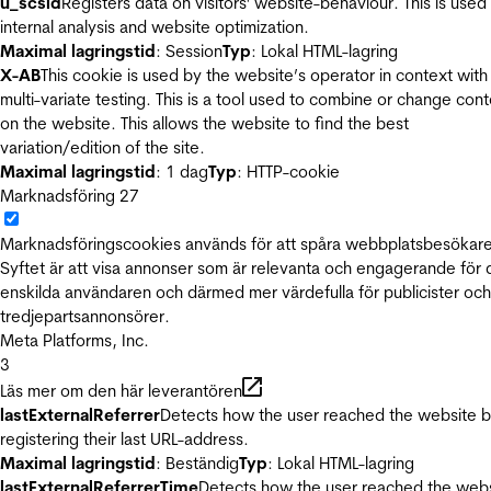
u_scsid
Registers data on visitors' website-behaviour. This is used 
internal analysis and website optimization.
Maximal lagringstid
: Session
Typ
: Lokal HTML-lagring
X-AB
This cookie is used by the website’s operator in context with
multi-variate testing. This is a tool used to combine or change con
on the website. This allows the website to find the best
variation/edition of the site.
Maximal lagringstid
: 1 dag
Typ
: HTTP-cookie
Marknadsföring
27
Marknadsföringscookies används för att spåra webbplatsbesökare
Syftet är att visa annonser som är relevanta och engagerande för
enskilda användaren och därmed mer värdefulla för publicister och
tredjepartsannonsörer.
Meta Platforms, Inc.
3
Läs mer om den här leverantören
lastExternalReferrer
Detects how the user reached the website 
registering their last URL-address.
Maximal lagringstid
: Beständig
Typ
: Lokal HTML-lagring
lastExternalReferrerTime
Detects how the user reached the web