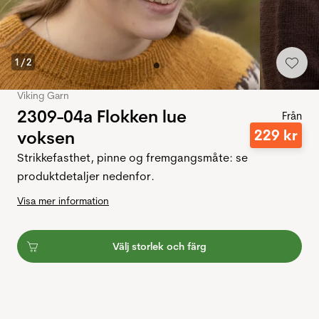
1
/
2
Viking Garn
2309-04a Flokken lue
Från
229
kr
voksen
Strikkefasthet, pinne og fremgangsmåte: se
produktdetaljer nedenfor.
Visa mer information
Välj storlek och färg