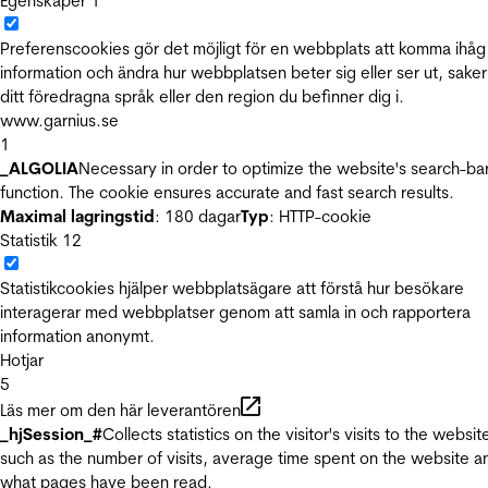
Egenskaper
1
Preferenscookies gör det möjligt för en webbplats att komma ihåg
information och ändra hur webbplatsen beter sig eller ser ut, sake
ditt föredragna språk eller den region du befinner dig i.
www.garnius.se
1
_ALGOLIA
Necessary in order to optimize the website's search-ba
function. The cookie ensures accurate and fast search results.
Maximal lagringstid
: 180 dagar
Typ
: HTTP-cookie
Statistik
12
Statistikcookies hjälper webbplatsägare att förstå hur besökare
interagerar med webbplatser genom att samla in och rapportera
information anonymt.
Hotjar
5
Läs mer om den här leverantören
_hjSession_#
Collects statistics on the visitor's visits to the websit
such as the number of visits, average time spent on the website a
what pages have been read.