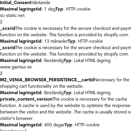
Initial_Consent
Väntande
Maximal lagringstid
: 1 dag
Typ
: HTTP-cookie
sc-static.net
2
_scsrid
The cookie is necessary for the secure checkout and pay
function on the website. This function is provided by shopify.com.
Maximal lagringstid
: 13 månader
Typ
: HTTP-cookie
_scsrid
The cookie is necessary for the secure checkout and pay
function on the website. This function is provided by shopify.com.
Maximal lagringstid
: Beständig
Typ
: Lokal HTML-lagring
www.garnius.se
2
M2_VENIA_BROWSER_PERSISTENCE__cartId
Necessary for the
shopping cart functionality on the website.
Maximal lagringstid
: Beständig
Typ
: Lokal HTML-lagring
private_content_version
This cookie is necessary for the cache
function. A cache is used by the website to optimize the response
between the visitor and the website. The cache is usually stored o
visitor’s browser.
Maximal lagringstid
: 400 dagar
Typ
: HTTP-cookie