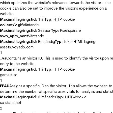
which optimizes the website's relevance towards the visitor – the
cookie can also be set to improve the visitor's experience on a
website.
Maximal lagringstid
: 1 år
Typ
: HTTP-cookie
collect/v.gif
Väntande
Maximal lagringstid
: Session
Typ
: Pixelspårare
vwo_apm_sent
Väntande
Maximal lagringstid
: Beständig
Typ
: Lokal HTML-lagring
assets.voyado.com
1
_va
Contains an visitor ID. This is used to identify the visitor upon r
entry to the website.
Maximal lagringstid
: 1 år
Typ
: HTTP-cookie
garnius.se
1
FPAU
Assigns a specific ID to the visitor. This allows the website to
determine the number of specific user-visits for analysis and statist
Maximal lagringstid
: 3 månader
Typ
: HTTP-cookie
sc-static.net
2