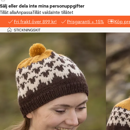
Sälj eller dela inte mina personuppgifter
Tillåt alla
Anpassa
Tillåt valda
Inte tillåtet
Fri frakt över 899 kr!
Prisgaranti + 15%
Köp pre
Hem
STICKNINGSKIT
>