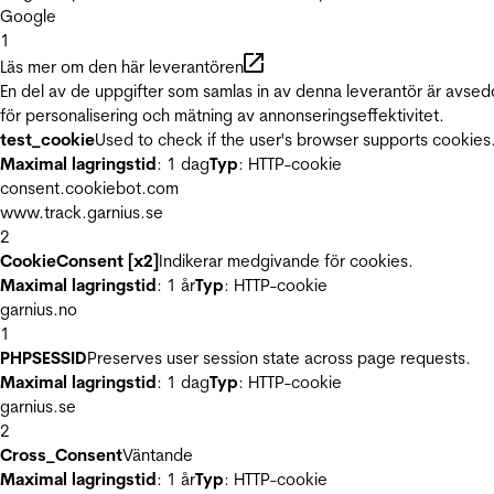
Google
1
Läs mer om den här leverantören
En del av de uppgifter som samlas in av denna leverantör är avse
för personalisering och mätning av annonseringseffektivitet.
test_cookie
Used to check if the user's browser supports cookies
Maximal lagringstid
: 1 dag
Typ
: HTTP-cookie
consent.cookiebot.com
www.track.garnius.se
2
CookieConsent [x2]
Indikerar medgivande för cookies.
Maximal lagringstid
: 1 år
Typ
: HTTP-cookie
garnius.no
1
PHPSESSID
Preserves user session state across page requests.
Maximal lagringstid
: 1 dag
Typ
: HTTP-cookie
garnius.se
2
Cross_Consent
Väntande
Maximal lagringstid
: 1 år
Typ
: HTTP-cookie