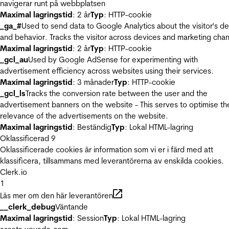
navigerar runt på webbplatsen
Maximal lagringstid
: 2 år
Typ
: HTTP-cookie
_ga_#
Used to send data to Google Analytics about the visitor's d
and behavior. Tracks the visitor across devices and marketing chan
Maximal lagringstid
: 2 år
Typ
: HTTP-cookie
_gcl_au
Used by Google AdSense for experimenting with
advertisement efficiency across websites using their services.
Maximal lagringstid
: 3 månader
Typ
: HTTP-cookie
_gcl_ls
Tracks the conversion rate between the user and the
advertisement banners on the website - This serves to optimise th
relevance of the advertisements on the website.
Maximal lagringstid
: Beständig
Typ
: Lokal HTML-lagring
Oklassificerad
9
Oklassificerade cookies är information som vi er i färd med att
klassificera, tillsammans med leverantörerna av enskilda cookies.
Clerk.io
1
Läs mer om den här leverantören
__clerk_debug
Väntande
Maximal lagringstid
: Session
Typ
: Lokal HTML-lagring