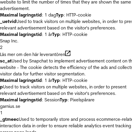
website to limit the number of times that they are shown the same
advertisement.
Maximal lagringstid
: 1 dag
Typ
: HTTP-cookie
_uetvid
Used to track visitors on multiple websites, in order to pre
relevant advertisement based on the visitor's preferences.
Maximal lagringstid
: 1 år
Typ
: HTTP-cookie
Snap Inc.
2
Läs mer om den här leverantören
sc_at
Used by Snapchat to implement advertisement content on t
website - The cookie detects the efficiency of the ads and collect
visitor data for further visitor segmentation.
Maximal lagringstid
: 1 år
Typ
: HTTP-cookie
p
Used to track visitors on multiple websites, in order to present
relevant advertisement based on the visitor's preferences.
Maximal lagringstid
: Session
Typ
: Pixelspårare
garnius.se
1
_gtmeec
Used to temporarily store and process ecommerce-relat
interaction data in order to ensure reliable analytics event tracking