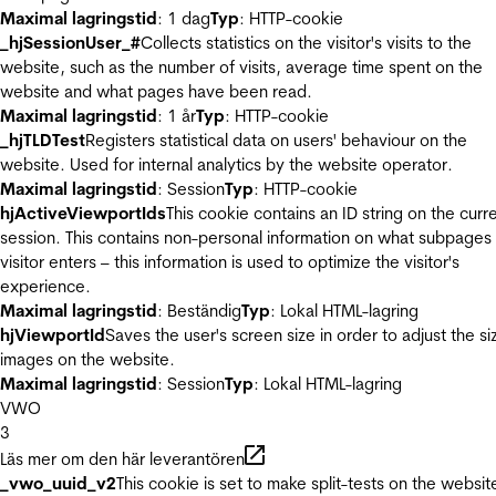
Maximal lagringstid
: 1 dag
Typ
: HTTP-cookie
_hjSessionUser_#
Collects statistics on the visitor's visits to the
website, such as the number of visits, average time spent on the
website and what pages have been read.
Maximal lagringstid
: 1 år
Typ
: HTTP-cookie
_hjTLDTest
Registers statistical data on users' behaviour on the
website. Used for internal analytics by the website operator.
Maximal lagringstid
: Session
Typ
: HTTP-cookie
hjActiveViewportIds
This cookie contains an ID string on the curr
session. This contains non-personal information on what subpages
visitor enters – this information is used to optimize the visitor's
experience.
Maximal lagringstid
: Beständig
Typ
: Lokal HTML-lagring
hjViewportId
Saves the user's screen size in order to adjust the si
images on the website.
Maximal lagringstid
: Session
Typ
: Lokal HTML-lagring
VWO
3
Läs mer om den här leverantören
_vwo_uuid_v2
This cookie is set to make split-tests on the websit