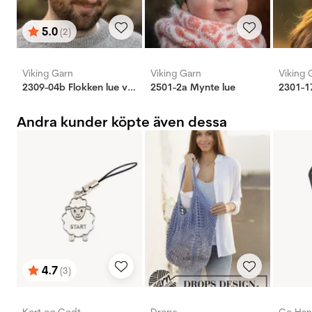
5.0
(2)
Betyg:
utav 5 stjärnor
Viking Garn
Viking Garn
Viking 
2309-04b Flokken lue voksen
2501-2a Mynte lue
2301-1
Andra kunder köpte även dessa
4.7
(3)
Betyg:
utav 5 stjärnor