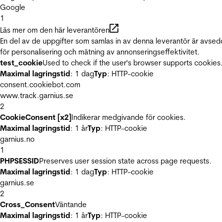
Google
1
Läs mer om den här leverantören
En del av de uppgifter som samlas in av denna leverantör är avse
för personalisering och mätning av annonseringseffektivitet.
test_cookie
Used to check if the user's browser supports cookies
Maximal lagringstid
: 1 dag
Typ
: HTTP-cookie
consent.cookiebot.com
www.track.garnius.se
2
CookieConsent [x2]
Indikerar medgivande för cookies.
Maximal lagringstid
: 1 år
Typ
: HTTP-cookie
garnius.no
1
PHPSESSID
Preserves user session state across page requests.
Maximal lagringstid
: 1 dag
Typ
: HTTP-cookie
garnius.se
2
Cross_Consent
Väntande
Maximal lagringstid
: 1 år
Typ
: HTTP-cookie