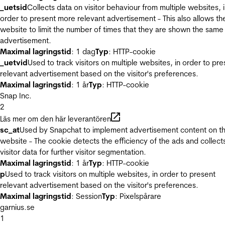
_uetsid
Collects data on visitor behaviour from multiple websites, 
order to present more relevant advertisement - This also allows th
website to limit the number of times that they are shown the same
advertisement.
Maximal lagringstid
: 1 dag
Typ
: HTTP-cookie
_uetvid
Used to track visitors on multiple websites, in order to pre
relevant advertisement based on the visitor's preferences.
Maximal lagringstid
: 1 år
Typ
: HTTP-cookie
Snap Inc.
2
Läs mer om den här leverantören
sc_at
Used by Snapchat to implement advertisement content on t
website - The cookie detects the efficiency of the ads and collect
visitor data for further visitor segmentation.
Maximal lagringstid
: 1 år
Typ
: HTTP-cookie
p
Used to track visitors on multiple websites, in order to present
relevant advertisement based on the visitor's preferences.
Maximal lagringstid
: Session
Typ
: Pixelspårare
garnius.se
1