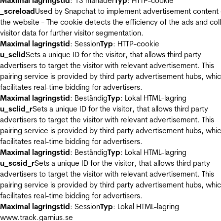
Maximal lagringstid
: 13 månader
Typ
: HTTP-cookie
_screload
Used by Snapchat to implement advertisement content
the website - The cookie detects the efficiency of the ads and col
visitor data for further visitor segmentation.
Maximal lagringstid
: Session
Typ
: HTTP-cookie
u_sclid
Sets a unique ID for the visitor, that allows third party
advertisers to target the visitor with relevant advertisement. This
pairing service is provided by third party advertisement hubs, whi
facilitates real-time bidding for advertisers.
Maximal lagringstid
: Beständig
Typ
: Lokal HTML-lagring
u_sclid_r
Sets a unique ID for the visitor, that allows third party
advertisers to target the visitor with relevant advertisement. This
pairing service is provided by third party advertisement hubs, whi
facilitates real-time bidding for advertisers.
Maximal lagringstid
: Beständig
Typ
: Lokal HTML-lagring
u_scsid_r
Sets a unique ID for the visitor, that allows third party
advertisers to target the visitor with relevant advertisement. This
pairing service is provided by third party advertisement hubs, whi
facilitates real-time bidding for advertisers.
Maximal lagringstid
: Session
Typ
: Lokal HTML-lagring
www.track.garnius.se