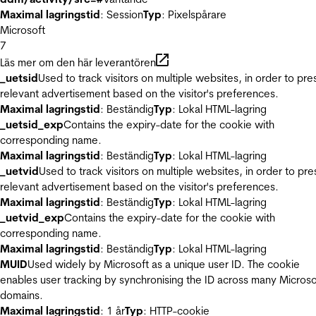
Maximal lagringstid
: Session
Typ
: Pixelspårare
Microsoft
7
Läs mer om den här leverantören
_uetsid
Used to track visitors on multiple websites, in order to pre
relevant advertisement based on the visitor's preferences.
Maximal lagringstid
: Beständig
Typ
: Lokal HTML-lagring
_uetsid_exp
Contains the expiry-date for the cookie with
corresponding name.
Maximal lagringstid
: Beständig
Typ
: Lokal HTML-lagring
_uetvid
Used to track visitors on multiple websites, in order to pre
relevant advertisement based on the visitor's preferences.
Maximal lagringstid
: Beständig
Typ
: Lokal HTML-lagring
_uetvid_exp
Contains the expiry-date for the cookie with
corresponding name.
Maximal lagringstid
: Beständig
Typ
: Lokal HTML-lagring
MUID
Used widely by Microsoft as a unique user ID. The cookie
enables user tracking by synchronising the ID across many Microso
domains.
Maximal lagringstid
: 1 år
Typ
: HTTP-cookie