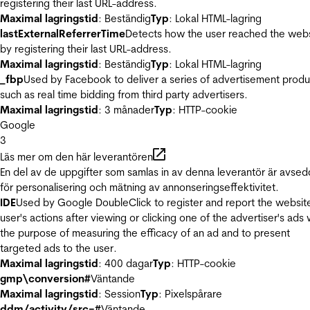
registering their last URL-address.
Maximal lagringstid
: Beständig
Typ
: Lokal HTML-lagring
lastExternalReferrerTime
Detects how the user reached the web
by registering their last URL-address.
Maximal lagringstid
: Beständig
Typ
: Lokal HTML-lagring
_fbp
Used by Facebook to deliver a series of advertisement produ
such as real time bidding from third party advertisers.
Maximal lagringstid
: 3 månader
Typ
: HTTP-cookie
Google
3
Läs mer om den här leverantören
En del av de uppgifter som samlas in av denna leverantör är avse
för personalisering och mätning av annonseringseffektivitet.
IDE
Used by Google DoubleClick to register and report the websit
user's actions after viewing or clicking one of the advertiser's ads 
the purpose of measuring the efficacy of an ad and to present
targeted ads to the user.
Maximal lagringstid
: 400 dagar
Typ
: HTTP-cookie
gmp\conversion#
Väntande
Maximal lagringstid
: Session
Typ
: Pixelspårare
ddm/activity/src=#
Väntande