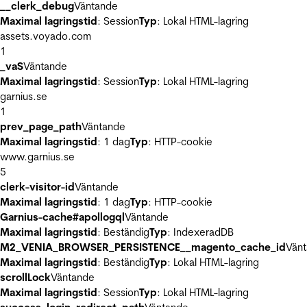
__clerk_debug
Väntande
Maximal lagringstid
: Session
Typ
: Lokal HTML-lagring
assets.voyado.com
1
_vaS
Väntande
Maximal lagringstid
: Session
Typ
: Lokal HTML-lagring
garnius.se
1
prev_page_path
Väntande
Maximal lagringstid
: 1 dag
Typ
: HTTP-cookie
www.garnius.se
5
clerk-visitor-id
Väntande
Maximal lagringstid
: 1 dag
Typ
: HTTP-cookie
Garnius-cache#apollogql
Väntande
Maximal lagringstid
: Beständig
Typ
: IndexeradDB
M2_VENIA_BROWSER_PERSISTENCE__magento_cache_id
Vän
Maximal lagringstid
: Beständig
Typ
: Lokal HTML-lagring
scrollLock
Väntande
Maximal lagringstid
: Session
Typ
: Lokal HTML-lagring