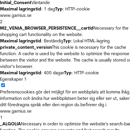
Initial_Consent
Väntande
Maximal lagringstid
: 1 dag
Typ
: HTTP-cookie
www.garnius.se
2
M2_VENIA_BROWSER_PERSISTENCE__cartId
Necessary for the
shopping cart functionality on the website.
Maximal lagringstid
: Beständig
Typ
: Lokal HTML-lagring
private_content_version
This cookie is necessary for the cache
function. A cache is used by the website to optimize the response
between the visitor and the website. The cache is usually stored o
visitor’s browser.
Maximal lagringstid
: 400 dagar
Typ
: HTTP-cookie
Egenskaper
1
Preferenscookies gör det möjligt för en webbplats att komma ihåg
information och ändra hur webbplatsen beter sig eller ser ut, sake
ditt föredragna språk eller den region du befinner dig i.
www.garnius.se
1
_ALGOLIA
Necessary in order to optimize the website's search-ba