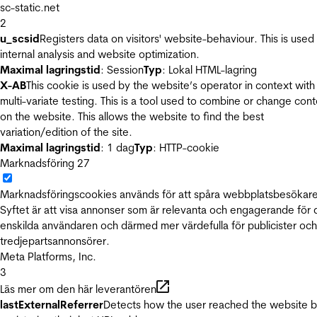
sc-static.net
2
u_scsid
Registers data on visitors' website-behaviour. This is used 
internal analysis and website optimization.
Maximal lagringstid
: Session
Typ
: Lokal HTML-lagring
X-AB
This cookie is used by the website’s operator in context with
multi-variate testing. This is a tool used to combine or change con
on the website. This allows the website to find the best
variation/edition of the site.
Maximal lagringstid
: 1 dag
Typ
: HTTP-cookie
Marknadsföring
27
Marknadsföringscookies används för att spåra webbplatsbesökare
Syftet är att visa annonser som är relevanta och engagerande för
enskilda användaren och därmed mer värdefulla för publicister och
tredjepartsannonsörer.
Meta Platforms, Inc.
3
Läs mer om den här leverantören
lastExternalReferrer
Detects how the user reached the website 