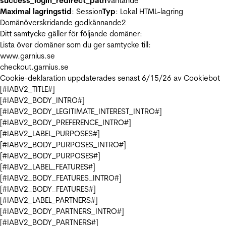
success_login_redirect_path
Väntande
Maximal lagringstid
: Session
Typ
: Lokal HTML-lagring
Domänöverskridande godkännande
2
Ditt samtycke gäller för följande domäner:
Lista över domäner som du ger samtycke till:
www.garnius.se
checkout.garnius.se
Cookie-deklaration uppdaterades senast 6/15/26 av
Cookiebot
[#IABV2_TITLE#]
[#IABV2_BODY_INTRO#]
[#IABV2_BODY_LEGITIMATE_INTEREST_INTRO#]
[#IABV2_BODY_PREFERENCE_INTRO#]
[#IABV2_LABEL_PURPOSES#]
[#IABV2_BODY_PURPOSES_INTRO#]
[#IABV2_BODY_PURPOSES#]
[#IABV2_LABEL_FEATURES#]
[#IABV2_BODY_FEATURES_INTRO#]
[#IABV2_BODY_FEATURES#]
[#IABV2_LABEL_PARTNERS#]
[#IABV2_BODY_PARTNERS_INTRO#]
[#IABV2_BODY_PARTNERS#]