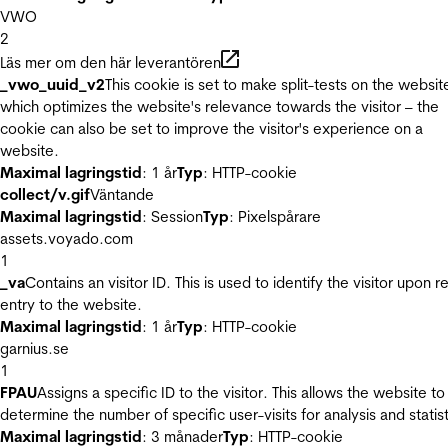
VWO
2
Läs mer om den här leverantören
_vwo_uuid_v2
This cookie is set to make split-tests on the websit
which optimizes the website's relevance towards the visitor – the
cookie can also be set to improve the visitor's experience on a
website.
Maximal lagringstid
: 1 år
Typ
: HTTP-cookie
collect/v.gif
Väntande
Maximal lagringstid
: Session
Typ
: Pixelspårare
assets.voyado.com
1
_va
Contains an visitor ID. This is used to identify the visitor upon r
entry to the website.
Maximal lagringstid
: 1 år
Typ
: HTTP-cookie
garnius.se
1
FPAU
Assigns a specific ID to the visitor. This allows the website to
determine the number of specific user-visits for analysis and statist
Maximal lagringstid
: 3 månader
Typ
: HTTP-cookie