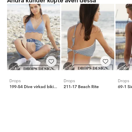
Andra kunder köpte även dessa
Drops
Drops
Drops
199-54 Dive virkad bikinitopp
211-17 Beach Rite
69-1 S