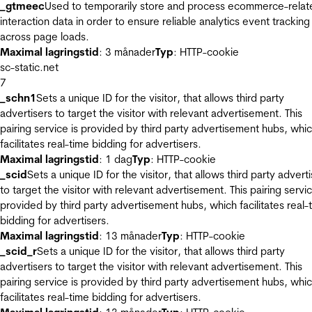
_gtmeec
Used to temporarily store and process ecommerce-relat
interaction data in order to ensure reliable analytics event tracking
across page loads.
Maximal lagringstid
: 3 månader
Typ
: HTTP-cookie
sc-static.net
7
_schn1
Sets a unique ID for the visitor, that allows third party
advertisers to target the visitor with relevant advertisement. This
pairing service is provided by third party advertisement hubs, whi
facilitates real-time bidding for advertisers.
Maximal lagringstid
: 1 dag
Typ
: HTTP-cookie
_scid
Sets a unique ID for the visitor, that allows third party advert
to target the visitor with relevant advertisement. This pairing servic
provided by third party advertisement hubs, which facilitates real-
bidding for advertisers.
Maximal lagringstid
: 13 månader
Typ
: HTTP-cookie
_scid_r
Sets a unique ID for the visitor, that allows third party
advertisers to target the visitor with relevant advertisement. This
pairing service is provided by third party advertisement hubs, whi
facilitates real-time bidding for advertisers.