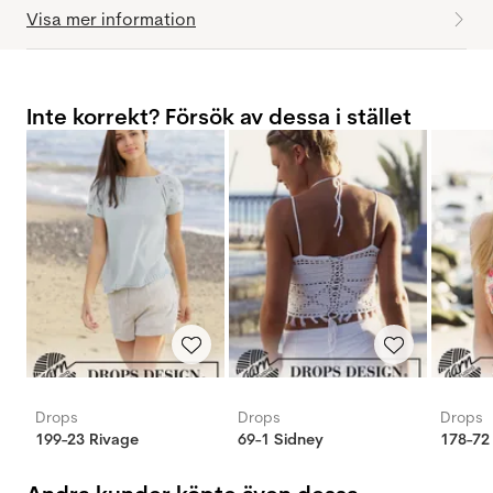
Visa mer information
Inte korrekt? Försök av dessa i stället
Drops
Drops
Drops
199-23 Rivage
69-1 Sidney
178-72