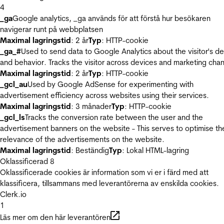
4
_ga
Google analytics, _ga används för att förstå hur besökaren
navigerar runt på webbplatsen
Maximal lagringstid
: 2 år
Typ
: HTTP-cookie
_ga_#
Used to send data to Google Analytics about the visitor's d
and behavior. Tracks the visitor across devices and marketing chan
Maximal lagringstid
: 2 år
Typ
: HTTP-cookie
_gcl_au
Used by Google AdSense for experimenting with
advertisement efficiency across websites using their services.
Maximal lagringstid
: 3 månader
Typ
: HTTP-cookie
_gcl_ls
Tracks the conversion rate between the user and the
advertisement banners on the website - This serves to optimise th
relevance of the advertisements on the website.
Maximal lagringstid
: Beständig
Typ
: Lokal HTML-lagring
Oklassificerad
8
Oklassificerade cookies är information som vi er i färd med att
klassificera, tillsammans med leverantörerna av enskilda cookies.
Clerk.io
1
Läs mer om den här leverantören