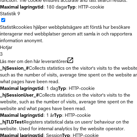
function. The cookie ensures accurate and fast search results.
Maximal lagringstid
: 180 dagar
Typ
: HTTP-cookie
Statistik
9
Statistikcookies hjälper webbplatsägare att förstå hur besökare
interagerar med webbplatser genom att samla in och rapportera
information anonymt.
Hotjar
3
Läs mer om den här leverantören
_hjSession_#
Collects statistics on the visitor's visits to the websit
such as the number of visits, average time spent on the website a
what pages have been read.
Maximal lagringstid
: 1 dag
Typ
: HTTP-cookie
_hjSessionUser_#
Collects statistics on the visitor's visits to the
website, such as the number of visits, average time spent on the
website and what pages have been read.
Maximal lagringstid
: 1 år
Typ
: HTTP-cookie
_hjTLDTest
Registers statistical data on users' behaviour on the
website. Used for internal analytics by the website operator.
Maximal lagringstid
: Session
Typ
: HTTP-cookie