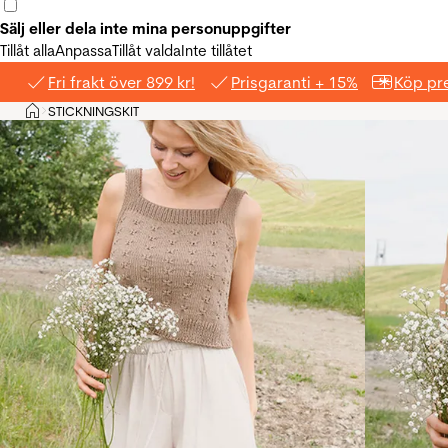
Sälj eller dela inte mina personuppgifter
Tillåt alla
Anpassa
Tillåt valda
Inte tillåtet
Fri frakt över 899 kr!
Prisgaranti + 15%
Köp pre
Hem
STICKNINGSKIT
>