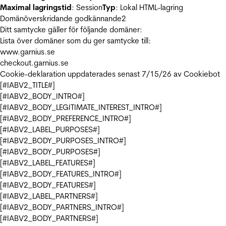
Maximal lagringstid
: Session
Typ
: Lokal HTML-lagring
Domänöverskridande godkännande
2
Ditt samtycke gäller för följande domäner:
Lista över domäner som du ger samtycke till:
www.garnius.se
checkout.garnius.se
Cookie-deklaration uppdaterades senast 7/15/26 av
Cookiebot
[#IABV2_TITLE#]
[#IABV2_BODY_INTRO#]
[#IABV2_BODY_LEGITIMATE_INTEREST_INTRO#]
[#IABV2_BODY_PREFERENCE_INTRO#]
[#IABV2_LABEL_PURPOSES#]
[#IABV2_BODY_PURPOSES_INTRO#]
[#IABV2_BODY_PURPOSES#]
[#IABV2_LABEL_FEATURES#]
[#IABV2_BODY_FEATURES_INTRO#]
[#IABV2_BODY_FEATURES#]
[#IABV2_LABEL_PARTNERS#]
[#IABV2_BODY_PARTNERS_INTRO#]
[#IABV2_BODY_PARTNERS#]