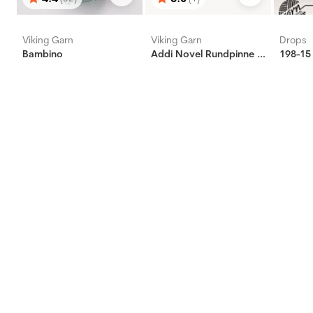
Betyg:
utav 5 stjärnor
Betyg:
utav 5 stjärnor
Viking Garn
Viking Garn
Drops
Bambino
Addi Novel Rundpinne - Messing