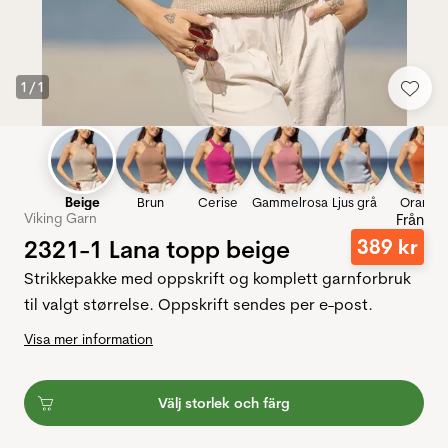
1
/
1
Beige
Brun
Cerise
Gammelrosa
Ljus grå
Orange
Viking Garn
Från
2321-1 Lana topp beige
389
kr
Strikkepakke med oppskrift og komplett garnforbruk
til valgt størrelse. Oppskrift sendes per e-post.
Visa mer information
Välj storlek och färg