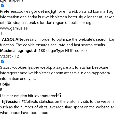
Egenskaper
1
Preferenscookies gör det möjligt för en webbplats att komma ihåg
information och ändra hur webbplatsen beter sig eller ser ut, sake
ditt föredragna språk eller den region du befinner dig i.
www.garnius.se
1
_ALGOLIA
Necessary in order to optimize the website's search-ba
function. The cookie ensures accurate and fast search results.
Maximal lagringstid
: 180 dagar
Typ
: HTTP-cookie
Statistik
12
Statistikcookies hjälper webbplatsägare att förstå hur besökare
interagerar med webbplatser genom att samla in och rapportera
information anonymt.
Hotjar
5
Läs mer om den här leverantören
_hjSession_#
Collects statistics on the visitor's visits to the websit
such as the number of visits, average time spent on the website a
what pages have been read.