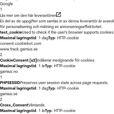
Google
1
Läs mer om den här leverantören
En del av de uppgifter som samlas in av denna leverantör är avse
för personalisering och mätning av annonseringseffektivitet.
test_cookie
Used to check if the user's browser supports cookies
Maximal lagringstid
: 1 dag
Typ
: HTTP-cookie
consent.cookiebot.com
www.track.garnius.se
2
CookieConsent [x2]
Indikerar medgivande för cookies.
Maximal lagringstid
: 1 år
Typ
: HTTP-cookie
garnius.no
1
PHPSESSID
Preserves user session state across page requests.
Maximal lagringstid
: 1 dag
Typ
: HTTP-cookie
garnius.se
2
Cross_Consent
Väntande
Maximal lagringstid
: 1 år
Typ
: HTTP-cookie