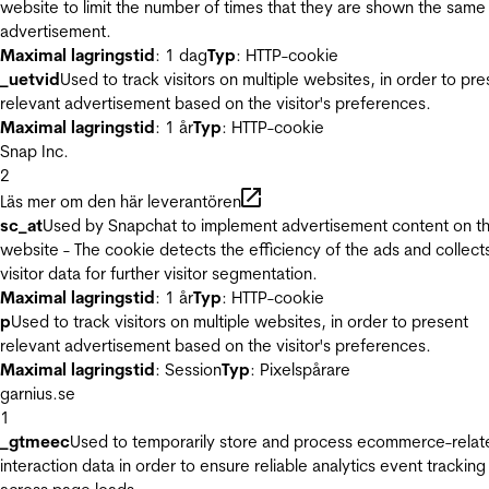
website to limit the number of times that they are shown the same
advertisement.
Maximal lagringstid
: 1 dag
Typ
: HTTP-cookie
_uetvid
Used to track visitors on multiple websites, in order to pre
relevant advertisement based on the visitor's preferences.
Maximal lagringstid
: 1 år
Typ
: HTTP-cookie
Snap Inc.
2
Läs mer om den här leverantören
sc_at
Used by Snapchat to implement advertisement content on t
website - The cookie detects the efficiency of the ads and collect
visitor data for further visitor segmentation.
Maximal lagringstid
: 1 år
Typ
: HTTP-cookie
p
Used to track visitors on multiple websites, in order to present
relevant advertisement based on the visitor's preferences.
Maximal lagringstid
: Session
Typ
: Pixelspårare
garnius.se
1
_gtmeec
Used to temporarily store and process ecommerce-relat
interaction data in order to ensure reliable analytics event tracking