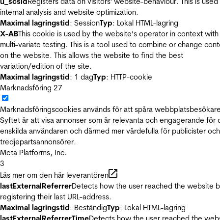
u_scsid
Registers data on visitors' website-behaviour. This is used 
internal analysis and website optimization.
Maximal lagringstid
: Session
Typ
: Lokal HTML-lagring
X-AB
This cookie is used by the website’s operator in context with
multi-variate testing. This is a tool used to combine or change con
on the website. This allows the website to find the best
variation/edition of the site.
Maximal lagringstid
: 1 dag
Typ
: HTTP-cookie
Marknadsföring
27
Marknadsföringscookies används för att spåra webbplatsbesökare
Syftet är att visa annonser som är relevanta och engagerande för
enskilda användaren och därmed mer värdefulla för publicister och
tredjepartsannonsörer.
Meta Platforms, Inc.
3
Läs mer om den här leverantören
lastExternalReferrer
Detects how the user reached the website 
registering their last URL-address.
Maximal lagringstid
: Beständig
Typ
: Lokal HTML-lagring
lastExternalReferrerTime
Detects how the user reached the web