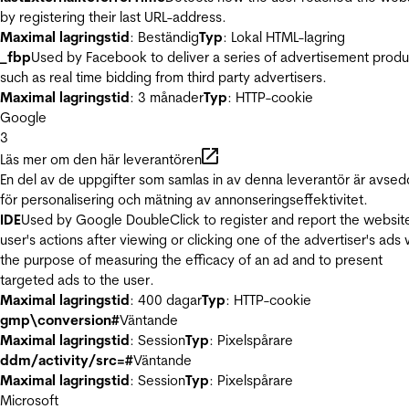
by registering their last URL-address.
Maximal lagringstid
: Beständig
Typ
: Lokal HTML-lagring
_fbp
Used by Facebook to deliver a series of advertisement produ
such as real time bidding from third party advertisers.
Maximal lagringstid
: 3 månader
Typ
: HTTP-cookie
Google
3
Läs mer om den här leverantören
En del av de uppgifter som samlas in av denna leverantör är avse
för personalisering och mätning av annonseringseffektivitet.
IDE
Used by Google DoubleClick to register and report the websit
user's actions after viewing or clicking one of the advertiser's ads 
the purpose of measuring the efficacy of an ad and to present
targeted ads to the user.
Maximal lagringstid
: 400 dagar
Typ
: HTTP-cookie
gmp\conversion#
Väntande
Maximal lagringstid
: Session
Typ
: Pixelspårare
ddm/activity/src=#
Väntande
Maximal lagringstid
: Session
Typ
: Pixelspårare
Microsoft