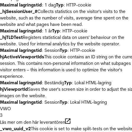
Maximal lagringstid
: 1 dag
Typ
: HTTP-cookie
_hjSessionUser_#
Collects statistics on the visitor's visits to the
website, such as the number of visits, average time spent on the
website and what pages have been read.
Maximal lagringstid
: 1 år
Typ
: HTTP-cookie
_hjTLDTest
Registers statistical data on users' behaviour on the
website. Used for internal analytics by the website operator.
Maximal lagringstid
: Session
Typ
: HTTP-cookie
hjActiveViewportIds
This cookie contains an ID string on the curr
session. This contains non-personal information on what subpages
visitor enters – this information is used to optimize the visitor's
experience.
Maximal lagringstid
: Beständig
Typ
: Lokal HTML-lagring
hjViewportId
Saves the user's screen size in order to adjust the si
images on the website.
Maximal lagringstid
: Session
Typ
: Lokal HTML-lagring
VWO
3
Läs mer om den här leverantören
_vwo_uuid_v2
This cookie is set to make split-tests on the websit