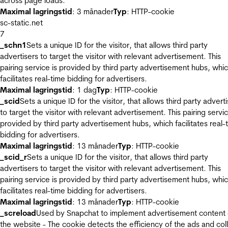
across page loads.
Maximal lagringstid
: 3 månader
Typ
: HTTP-cookie
sc-static.net
7
_schn1
Sets a unique ID for the visitor, that allows third party
advertisers to target the visitor with relevant advertisement. This
pairing service is provided by third party advertisement hubs, whi
facilitates real-time bidding for advertisers.
Maximal lagringstid
: 1 dag
Typ
: HTTP-cookie
_scid
Sets a unique ID for the visitor, that allows third party advert
to target the visitor with relevant advertisement. This pairing servic
provided by third party advertisement hubs, which facilitates real-
bidding for advertisers.
Maximal lagringstid
: 13 månader
Typ
: HTTP-cookie
_scid_r
Sets a unique ID for the visitor, that allows third party
advertisers to target the visitor with relevant advertisement. This
pairing service is provided by third party advertisement hubs, whi
facilitates real-time bidding for advertisers.
Maximal lagringstid
: 13 månader
Typ
: HTTP-cookie
_screload
Used by Snapchat to implement advertisement content
the website - The cookie detects the efficiency of the ads and col