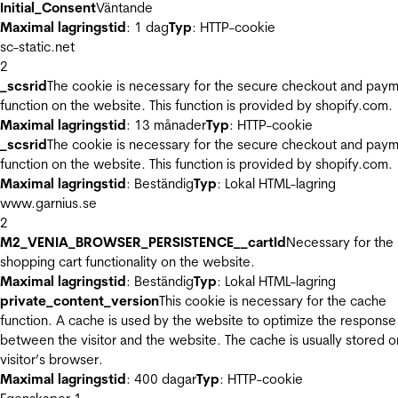
Initial_Consent
Väntande
Maximal lagringstid
: 1 dag
Typ
: HTTP-cookie
sc-static.net
2
_scsrid
The cookie is necessary for the secure checkout and pay
function on the website. This function is provided by shopify.com.
Maximal lagringstid
: 13 månader
Typ
: HTTP-cookie
_scsrid
The cookie is necessary for the secure checkout and pay
function on the website. This function is provided by shopify.com.
Maximal lagringstid
: Beständig
Typ
: Lokal HTML-lagring
www.garnius.se
2
M2_VENIA_BROWSER_PERSISTENCE__cartId
Necessary for the
shopping cart functionality on the website.
Maximal lagringstid
: Beständig
Typ
: Lokal HTML-lagring
private_content_version
This cookie is necessary for the cache
function. A cache is used by the website to optimize the response
between the visitor and the website. The cache is usually stored o
visitor’s browser.
Maximal lagringstid
: 400 dagar
Typ
: HTTP-cookie