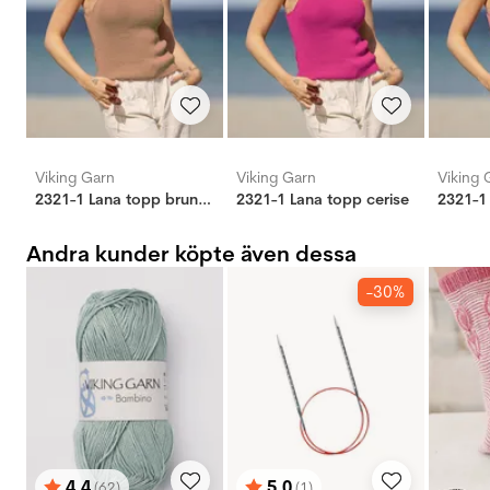
Viking Garn
Viking Garn
Viking 
2321-1 Lana topp brunrosa
2321-1 Lana topp cerise
Andra kunder köpte även dessa
-30%
4.4
5.0
(62)
(1)