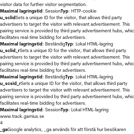
visitor data for further visitor segmentation.
Maximal lagringstid
: Session
Typ
: HTTP-cookie
u_sclid
Sets a unique ID for the visitor, that allows third party
advertisers to target the visitor with relevant advertisement. This
pairing service is provided by third party advertisement hubs, whi
facilitates real-time bidding for advertisers.
Maximal lagringstid
: Beständig
Typ
: Lokal HTML-lagring
u_sclid_r
Sets a unique ID for the visitor, that allows third party
advertisers to target the visitor with relevant advertisement. This
pairing service is provided by third party advertisement hubs, whi
facilitates real-time bidding for advertisers.
Maximal lagringstid
: Beständig
Typ
: Lokal HTML-lagring
u_scsid_r
Sets a unique ID for the visitor, that allows third party
advertisers to target the visitor with relevant advertisement. This
pairing service is provided by third party advertisement hubs, whi
facilitates real-time bidding for advertisers.
Maximal lagringstid
: Session
Typ
: Lokal HTML-lagring
www.track.garnius.se
4
_ga
Google analytics, _ga används för att förstå hur besökaren