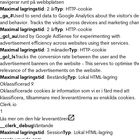
navigerar runt på webbplatsen
Maximal lagringstid
: 2 år
Typ
: HTTP-cookie
_ga_#
Used to send data to Google Analytics about the visitor's d
and behavior. Tracks the visitor across devices and marketing chan
Maximal lagringstid
: 2 år
Typ
: HTTP-cookie
_gcl_au
Used by Google AdSense for experimenting with
advertisement efficiency across websites using their services.
Maximal lagringstid
: 3 månader
Typ
: HTTP-cookie
_gcl_ls
Tracks the conversion rate between the user and the
advertisement banners on the website - This serves to optimise th
relevance of the advertisements on the website.
Maximal lagringstid
: Beständig
Typ
: Lokal HTML-lagring
Oklassificerad
9
Oklassificerade cookies är information som vi er i färd med att
klassificera, tillsammans med leverantörerna av enskilda cookies.
Clerk.io
1
Läs mer om den här leverantören
__clerk_debug
Väntande
Maximal lagringstid
: Session
Typ
: Lokal HTML-lagring