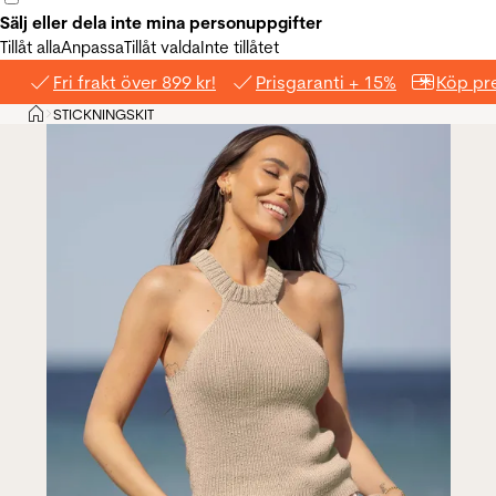
Sälj eller dela inte mina personuppgifter
Tillåt alla
Anpassa
Tillåt valda
Inte tillåtet
Fri frakt över 899 kr!
Prisgaranti + 15%
Köp pre
Hem
STICKNINGSKIT
>