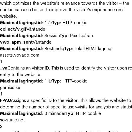
which optimizes the website's relevance towards the visitor – the
cookie can also be set to improve the visitor's experience on a
website.
Maximal lagringstid
: 1 år
Typ
: HTTP-cookie
collect/v.gif
Väntande
Maximal lagringstid
: Session
Typ
: Pixelspårare
vwo_apm_sent
Väntande
Maximal lagringstid
: Beständig
Typ
: Lokal HTML-lagring
assets.voyado.com
1
_va
Contains an visitor ID. This is used to identify the visitor upon r
entry to the website.
Maximal lagringstid
: 1 år
Typ
: HTTP-cookie
garnius.se
1
FPAU
Assigns a specific ID to the visitor. This allows the website to
determine the number of specific user-visits for analysis and statist
Maximal lagringstid
: 3 månader
Typ
: HTTP-cookie
sc-static.net
2