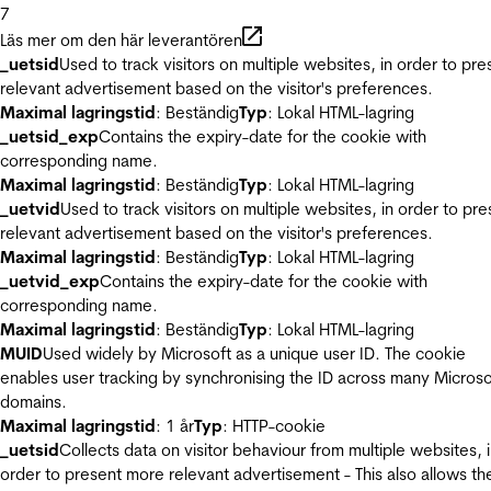
7
Läs mer om den här leverantören
_uetsid
Used to track visitors on multiple websites, in order to pre
relevant advertisement based on the visitor's preferences.
Maximal lagringstid
: Beständig
Typ
: Lokal HTML-lagring
_uetsid_exp
Contains the expiry-date for the cookie with
corresponding name.
Maximal lagringstid
: Beständig
Typ
: Lokal HTML-lagring
_uetvid
Used to track visitors on multiple websites, in order to pre
relevant advertisement based on the visitor's preferences.
Maximal lagringstid
: Beständig
Typ
: Lokal HTML-lagring
_uetvid_exp
Contains the expiry-date for the cookie with
corresponding name.
Maximal lagringstid
: Beständig
Typ
: Lokal HTML-lagring
MUID
Used widely by Microsoft as a unique user ID. The cookie
enables user tracking by synchronising the ID across many Microso
domains.
Maximal lagringstid
: 1 år
Typ
: HTTP-cookie
_uetsid
Collects data on visitor behaviour from multiple websites, 
order to present more relevant advertisement - This also allows th