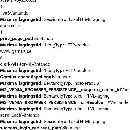
assets.voyado.com
1
_vaS
Väntande
Maximal lagringstid
: Session
Typ
: Lokal HTML-lagring
garnius.se
1
prev_page_path
Väntande
Maximal lagringstid
: 1 dag
Typ
: HTTP-cookie
www.garnius.se
6
clerk-visitor-id
Väntande
Maximal lagringstid
: 1 dag
Typ
: HTTP-cookie
Garnius-cache#apollogql
Väntande
Maximal lagringstid
: Beständig
Typ
: IndexeradDB
M2_VENIA_BROWSER_PERSISTENCE__magento_cache_id
Vän
Maximal lagringstid
: Beständig
Typ
: Lokal HTML-lagring
M2_VENIA_BROWSER_PERSISTENCE__urlResolver_#
Väntande
Maximal lagringstid
: Beständig
Typ
: Lokal HTML-lagring
scrollLock
Väntande
Maximal lagringstid
: Session
Typ
: Lokal HTML-lagring
success_login_redirect_path
Väntande