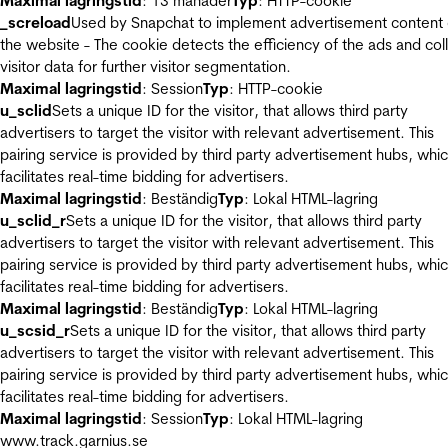
Maximal lagringstid
: 13 månader
Typ
: HTTP-cookie
_screload
Used by Snapchat to implement advertisement content
the website - The cookie detects the efficiency of the ads and col
visitor data for further visitor segmentation.
Maximal lagringstid
: Session
Typ
: HTTP-cookie
u_sclid
Sets a unique ID for the visitor, that allows third party
advertisers to target the visitor with relevant advertisement. This
pairing service is provided by third party advertisement hubs, whi
facilitates real-time bidding for advertisers.
Maximal lagringstid
: Beständig
Typ
: Lokal HTML-lagring
u_sclid_r
Sets a unique ID for the visitor, that allows third party
advertisers to target the visitor with relevant advertisement. This
pairing service is provided by third party advertisement hubs, whi
facilitates real-time bidding for advertisers.
Maximal lagringstid
: Beständig
Typ
: Lokal HTML-lagring
u_scsid_r
Sets a unique ID for the visitor, that allows third party
advertisers to target the visitor with relevant advertisement. This
pairing service is provided by third party advertisement hubs, whi
facilitates real-time bidding for advertisers.
Maximal lagringstid
: Session
Typ
: Lokal HTML-lagring
www.track.garnius.se