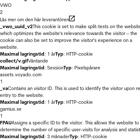
VWO
2
Läs mer om den här leverantören
_vwo_uuid_v2
This cookie is set to make split-tests on the websit
which optimizes the website's relevance towards the visitor – the
cookie can also be set to improve the visitor's experience on a
website.
Maximal lagringstid
: 1 år
Typ
: HTTP-cookie
collect/v.gif
Väntande
Maximal lagringstid
: Session
Typ
: Pixelspårare
assets.voyado.com
1
_va
Contains an visitor ID. This is used to identify the visitor upon r
entry to the website.
Maximal lagringstid
: 1 år
Typ
: HTTP-cookie
garnius.se
1
FPAU
Assigns a specific ID to the visitor. This allows the website to
determine the number of specific user-visits for analysis and statist
Maximal lagringstid
: 3 månader
Typ
: HTTP-cookie