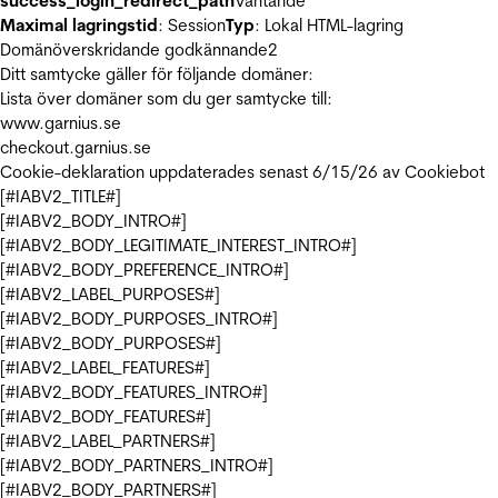
success_login_redirect_path
Väntande
Maximal lagringstid
: Session
Typ
: Lokal HTML-lagring
Domänöverskridande godkännande
2
Ditt samtycke gäller för följande domäner:
Lista över domäner som du ger samtycke till:
www.garnius.se
checkout.garnius.se
Cookie-deklaration uppdaterades senast 6/15/26 av
Cookiebot
[#IABV2_TITLE#]
[#IABV2_BODY_INTRO#]
[#IABV2_BODY_LEGITIMATE_INTEREST_INTRO#]
[#IABV2_BODY_PREFERENCE_INTRO#]
[#IABV2_LABEL_PURPOSES#]
[#IABV2_BODY_PURPOSES_INTRO#]
[#IABV2_BODY_PURPOSES#]
[#IABV2_LABEL_FEATURES#]
[#IABV2_BODY_FEATURES_INTRO#]
[#IABV2_BODY_FEATURES#]
[#IABV2_LABEL_PARTNERS#]
[#IABV2_BODY_PARTNERS_INTRO#]
[#IABV2_BODY_PARTNERS#]