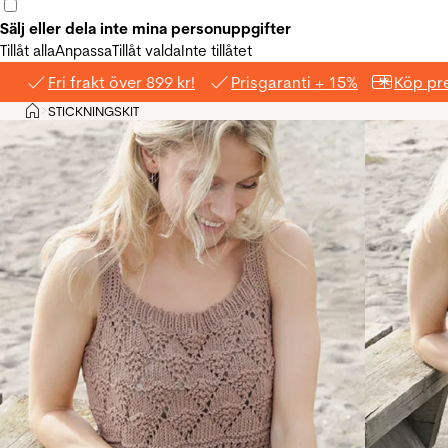
Sälj eller dela inte mina personuppgifter
Tillåt alla
Anpassa
Tillåt valda
Inte tillåtet
Fri frakt över 899 kr!
Prisgaranti + 15%
Köp pre
Hem
STICKNINGSKIT
>