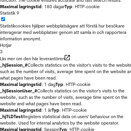
function. The cookie ensures accurate and fast search results.
Maximal lagringstid
: 180 dagar
Typ
: HTTP-cookie
Statistik
9
Statistikcookies hjälper webbplatsägare att förstå hur besökare
interagerar med webbplatser genom att samla in och rapportera
information anonymt.
Hotjar
3
Läs mer om den här leverantören
_hjSession_#
Collects statistics on the visitor's visits to the websit
such as the number of visits, average time spent on the website a
what pages have been read.
Maximal lagringstid
: 1 dag
Typ
: HTTP-cookie
_hjSessionUser_#
Collects statistics on the visitor's visits to the
website, such as the number of visits, average time spent on the
website and what pages have been read.
Maximal lagringstid
: 1 år
Typ
: HTTP-cookie
_hjTLDTest
Registers statistical data on users' behaviour on the
website. Used for internal analytics by the website operator.
Maximal lagringstid
: Session
Typ
: HTTP-cookie