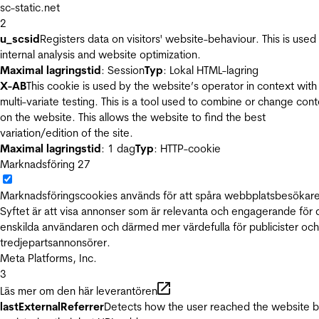
sc-static.net
2
u_scsid
Registers data on visitors' website-behaviour. This is used 
internal analysis and website optimization.
Maximal lagringstid
: Session
Typ
: Lokal HTML-lagring
X-AB
This cookie is used by the website’s operator in context with
multi-variate testing. This is a tool used to combine or change con
on the website. This allows the website to find the best
variation/edition of the site.
Maximal lagringstid
: 1 dag
Typ
: HTTP-cookie
Marknadsföring
27
Marknadsföringscookies används för att spåra webbplatsbesökare
Syftet är att visa annonser som är relevanta och engagerande för
enskilda användaren och därmed mer värdefulla för publicister och
tredjepartsannonsörer.
Meta Platforms, Inc.
3
Läs mer om den här leverantören
lastExternalReferrer
Detects how the user reached the website 