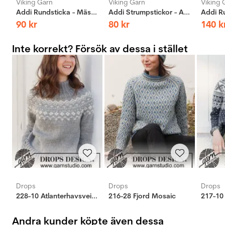
Viking Garn
Viking Garn
Viking 
Addi Rundsticka - Mässing
Addi Strumpstickor - Aluminium
90
kr
80
kr
140
k
Inte korrekt? Försök av dessa i stället
Drops
Drops
Drops
228-10 Atlanterhavsveien
216-28 Fjord Mosaic
217-10
Andra kunder köpte även dessa