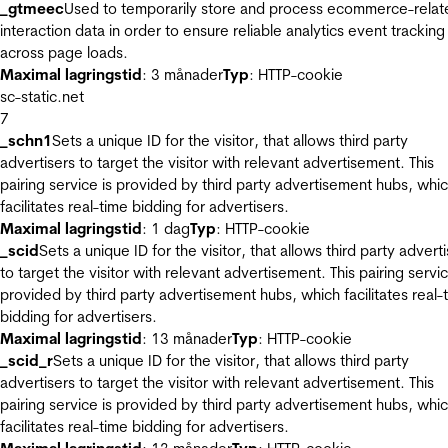
_gtmeec
Used to temporarily store and process ecommerce-relat
interaction data in order to ensure reliable analytics event tracking
across page loads.
Maximal lagringstid
: 3 månader
Typ
: HTTP-cookie
sc-static.net
7
_schn1
Sets a unique ID for the visitor, that allows third party
advertisers to target the visitor with relevant advertisement. This
pairing service is provided by third party advertisement hubs, whi
facilitates real-time bidding for advertisers.
Maximal lagringstid
: 1 dag
Typ
: HTTP-cookie
_scid
Sets a unique ID for the visitor, that allows third party advert
to target the visitor with relevant advertisement. This pairing servic
provided by third party advertisement hubs, which facilitates real-
bidding for advertisers.
Maximal lagringstid
: 13 månader
Typ
: HTTP-cookie
_scid_r
Sets a unique ID for the visitor, that allows third party
advertisers to target the visitor with relevant advertisement. This
pairing service is provided by third party advertisement hubs, whi
facilitates real-time bidding for advertisers.