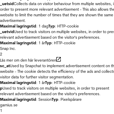
_uetsid
Collects data on visitor behaviour from multiple websites, 
order to present more relevant advertisement - This also allows th
website to limit the number of times that they are shown the same
advertisement.
Maximal lagringstid
: 1 dag
Typ
: HTTP-cookie
_uetvid
Used to track visitors on multiple websites, in order to pre
relevant advertisement based on the visitor's preferences.
Maximal lagringstid
: 1 år
Typ
: HTTP-cookie
Snap Inc.
2
Läs mer om den här leverantören
sc_at
Used by Snapchat to implement advertisement content on t
website - The cookie detects the efficiency of the ads and collect
visitor data for further visitor segmentation.
Maximal lagringstid
: 1 år
Typ
: HTTP-cookie
p
Used to track visitors on multiple websites, in order to present
relevant advertisement based on the visitor's preferences.
Maximal lagringstid
: Session
Typ
: Pixelspårare
garnius.se
1