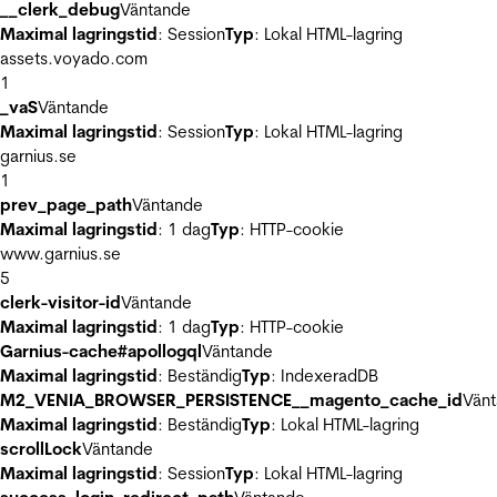
__clerk_debug
Väntande
Maximal lagringstid
: Session
Typ
: Lokal HTML-lagring
assets.voyado.com
1
_vaS
Väntande
Maximal lagringstid
: Session
Typ
: Lokal HTML-lagring
garnius.se
1
prev_page_path
Väntande
Maximal lagringstid
: 1 dag
Typ
: HTTP-cookie
www.garnius.se
5
clerk-visitor-id
Väntande
Maximal lagringstid
: 1 dag
Typ
: HTTP-cookie
Garnius-cache#apollogql
Väntande
Maximal lagringstid
: Beständig
Typ
: IndexeradDB
M2_VENIA_BROWSER_PERSISTENCE__magento_cache_id
Vän
Maximal lagringstid
: Beständig
Typ
: Lokal HTML-lagring
scrollLock
Väntande
Maximal lagringstid
: Session
Typ
: Lokal HTML-lagring