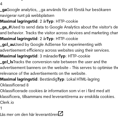
4
_ga
Google analytics, _ga används för att förstå hur besökaren
navigerar runt på webbplatsen
Maximal lagringstid
: 2 år
Typ
: HTTP-cookie
_ga_#
Used to send data to Google Analytics about the visitor's d
and behavior. Tracks the visitor across devices and marketing chan
Maximal lagringstid
: 2 år
Typ
: HTTP-cookie
_gcl_au
Used by Google AdSense for experimenting with
advertisement efficiency across websites using their services.
Maximal lagringstid
: 3 månader
Typ
: HTTP-cookie
_gcl_ls
Tracks the conversion rate between the user and the
advertisement banners on the website - This serves to optimise th
relevance of the advertisements on the website.
Maximal lagringstid
: Beständig
Typ
: Lokal HTML-lagring
Oklassificerad
8
Oklassificerade cookies är information som vi er i färd med att
klassificera, tillsammans med leverantörerna av enskilda cookies.
Clerk.io
1
Läs mer om den här leverantören