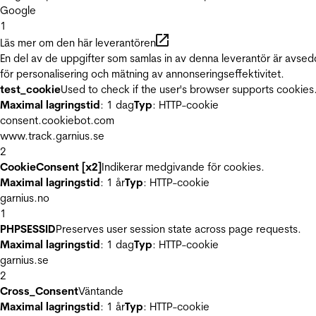
Google
1
Läs mer om den här leverantören
En del av de uppgifter som samlas in av denna leverantör är avse
för personalisering och mätning av annonseringseffektivitet.
test_cookie
Used to check if the user's browser supports cookies
Maximal lagringstid
: 1 dag
Typ
: HTTP-cookie
consent.cookiebot.com
www.track.garnius.se
2
CookieConsent [x2]
Indikerar medgivande för cookies.
Maximal lagringstid
: 1 år
Typ
: HTTP-cookie
garnius.no
1
PHPSESSID
Preserves user session state across page requests.
Maximal lagringstid
: 1 dag
Typ
: HTTP-cookie
garnius.se
2
Cross_Consent
Väntande
Maximal lagringstid
: 1 år
Typ
: HTTP-cookie