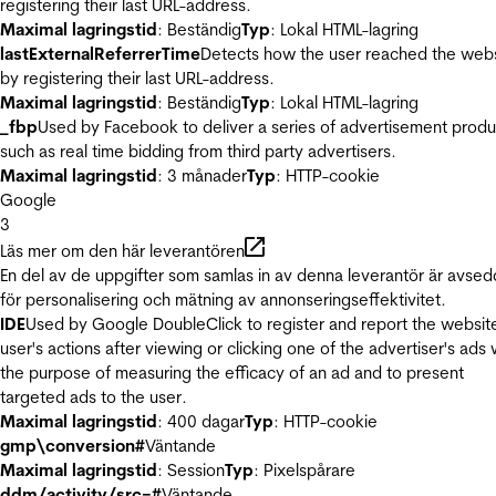
registering their last URL-address.
Maximal lagringstid
: Beständig
Typ
: Lokal HTML-lagring
lastExternalReferrerTime
Detects how the user reached the web
by registering their last URL-address.
Maximal lagringstid
: Beständig
Typ
: Lokal HTML-lagring
_fbp
Used by Facebook to deliver a series of advertisement produ
such as real time bidding from third party advertisers.
Maximal lagringstid
: 3 månader
Typ
: HTTP-cookie
Google
3
Läs mer om den här leverantören
En del av de uppgifter som samlas in av denna leverantör är avse
för personalisering och mätning av annonseringseffektivitet.
IDE
Used by Google DoubleClick to register and report the websit
user's actions after viewing or clicking one of the advertiser's ads 
the purpose of measuring the efficacy of an ad and to present
targeted ads to the user.
Maximal lagringstid
: 400 dagar
Typ
: HTTP-cookie
gmp\conversion#
Väntande
Maximal lagringstid
: Session
Typ
: Pixelspårare
ddm/activity/src=#
Väntande