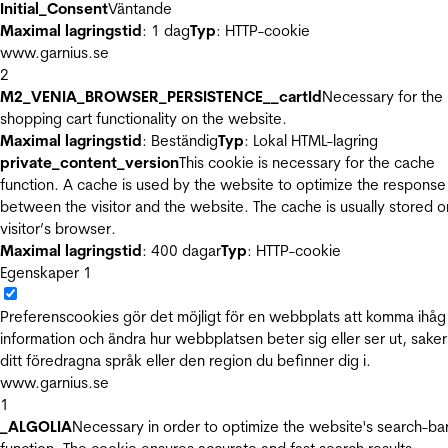
Initial_Consent
Väntande
Maximal lagringstid
: 1 dag
Typ
: HTTP-cookie
www.garnius.se
2
M2_VENIA_BROWSER_PERSISTENCE__cartId
Necessary for the
shopping cart functionality on the website.
Maximal lagringstid
: Beständig
Typ
: Lokal HTML-lagring
private_content_version
This cookie is necessary for the cache
function. A cache is used by the website to optimize the response
between the visitor and the website. The cache is usually stored o
visitor’s browser.
Maximal lagringstid
: 400 dagar
Typ
: HTTP-cookie
Egenskaper
1
Preferenscookies gör det möjligt för en webbplats att komma ihåg
information och ändra hur webbplatsen beter sig eller ser ut, sake
ditt föredragna språk eller den region du befinner dig i.
www.garnius.se
1
_ALGOLIA
Necessary in order to optimize the website's search-ba