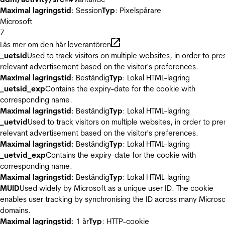
Maximal lagringstid
: Session
Typ
: Pixelspårare
Microsoft
7
Läs mer om den här leverantören
_uetsid
Used to track visitors on multiple websites, in order to pre
relevant advertisement based on the visitor's preferences.
Maximal lagringstid
: Beständig
Typ
: Lokal HTML-lagring
_uetsid_exp
Contains the expiry-date for the cookie with
corresponding name.
Maximal lagringstid
: Beständig
Typ
: Lokal HTML-lagring
_uetvid
Used to track visitors on multiple websites, in order to pre
relevant advertisement based on the visitor's preferences.
Maximal lagringstid
: Beständig
Typ
: Lokal HTML-lagring
_uetvid_exp
Contains the expiry-date for the cookie with
corresponding name.
Maximal lagringstid
: Beständig
Typ
: Lokal HTML-lagring
MUID
Used widely by Microsoft as a unique user ID. The cookie
enables user tracking by synchronising the ID across many Microso
domains.
Maximal lagringstid
: 1 år
Typ
: HTTP-cookie