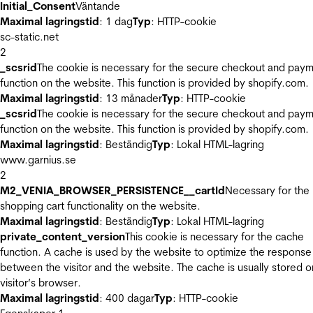
Initial_Consent
Väntande
Maximal lagringstid
: 1 dag
Typ
: HTTP-cookie
sc-static.net
2
_scsrid
The cookie is necessary for the secure checkout and pay
function on the website. This function is provided by shopify.com.
Maximal lagringstid
: 13 månader
Typ
: HTTP-cookie
_scsrid
The cookie is necessary for the secure checkout and pay
function on the website. This function is provided by shopify.com.
Maximal lagringstid
: Beständig
Typ
: Lokal HTML-lagring
www.garnius.se
2
M2_VENIA_BROWSER_PERSISTENCE__cartId
Necessary for the
shopping cart functionality on the website.
Maximal lagringstid
: Beständig
Typ
: Lokal HTML-lagring
private_content_version
This cookie is necessary for the cache
function. A cache is used by the website to optimize the response
between the visitor and the website. The cache is usually stored o
visitor’s browser.
Maximal lagringstid
: 400 dagar
Typ
: HTTP-cookie