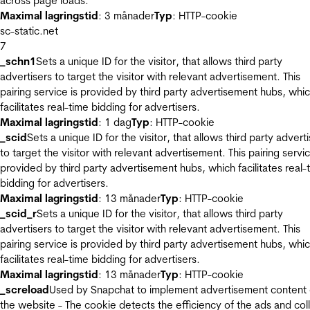
across page loads.
Maximal lagringstid
: 3 månader
Typ
: HTTP-cookie
sc-static.net
7
_schn1
Sets a unique ID for the visitor, that allows third party
advertisers to target the visitor with relevant advertisement. This
pairing service is provided by third party advertisement hubs, whi
facilitates real-time bidding for advertisers.
Maximal lagringstid
: 1 dag
Typ
: HTTP-cookie
_scid
Sets a unique ID for the visitor, that allows third party advert
to target the visitor with relevant advertisement. This pairing servic
provided by third party advertisement hubs, which facilitates real-
bidding for advertisers.
Maximal lagringstid
: 13 månader
Typ
: HTTP-cookie
_scid_r
Sets a unique ID for the visitor, that allows third party
advertisers to target the visitor with relevant advertisement. This
pairing service is provided by third party advertisement hubs, whi
facilitates real-time bidding for advertisers.
Maximal lagringstid
: 13 månader
Typ
: HTTP-cookie
_screload
Used by Snapchat to implement advertisement content
the website - The cookie detects the efficiency of the ads and col