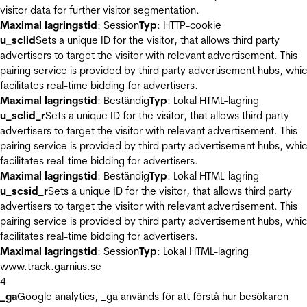
visitor data for further visitor segmentation.
Maximal lagringstid
: Session
Typ
: HTTP-cookie
u_sclid
Sets a unique ID for the visitor, that allows third party
advertisers to target the visitor with relevant advertisement. This
pairing service is provided by third party advertisement hubs, whi
facilitates real-time bidding for advertisers.
Maximal lagringstid
: Beständig
Typ
: Lokal HTML-lagring
u_sclid_r
Sets a unique ID for the visitor, that allows third party
advertisers to target the visitor with relevant advertisement. This
pairing service is provided by third party advertisement hubs, whi
facilitates real-time bidding for advertisers.
Maximal lagringstid
: Beständig
Typ
: Lokal HTML-lagring
u_scsid_r
Sets a unique ID for the visitor, that allows third party
advertisers to target the visitor with relevant advertisement. This
pairing service is provided by third party advertisement hubs, whi
facilitates real-time bidding for advertisers.
Maximal lagringstid
: Session
Typ
: Lokal HTML-lagring
www.track.garnius.se
4
_ga
Google analytics, _ga används för att förstå hur besökaren