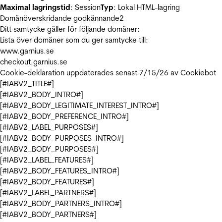
Maximal lagringstid
: Session
Typ
: Lokal HTML-lagring
Domänöverskridande godkännande
2
Ditt samtycke gäller för följande domäner:
Lista över domäner som du ger samtycke till:
www.garnius.se
checkout.garnius.se
Cookie-deklaration uppdaterades senast 7/15/26 av
Cookiebot
[#IABV2_TITLE#]
[#IABV2_BODY_INTRO#]
[#IABV2_BODY_LEGITIMATE_INTEREST_INTRO#]
[#IABV2_BODY_PREFERENCE_INTRO#]
[#IABV2_LABEL_PURPOSES#]
[#IABV2_BODY_PURPOSES_INTRO#]
[#IABV2_BODY_PURPOSES#]
[#IABV2_LABEL_FEATURES#]
[#IABV2_BODY_FEATURES_INTRO#]
[#IABV2_BODY_FEATURES#]
[#IABV2_LABEL_PARTNERS#]
[#IABV2_BODY_PARTNERS_INTRO#]
[#IABV2_BODY_PARTNERS#]