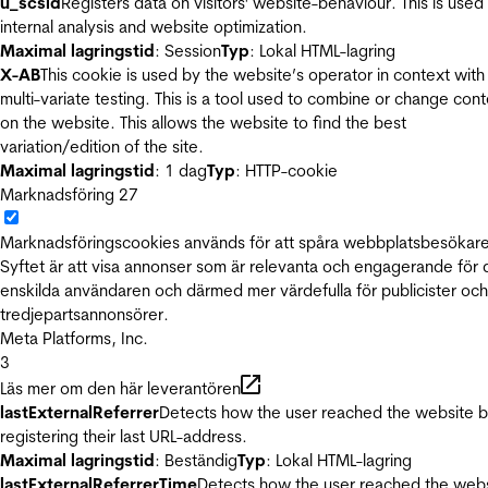
u_scsid
Registers data on visitors' website-behaviour. This is used 
internal analysis and website optimization.
Maximal lagringstid
: Session
Typ
: Lokal HTML-lagring
X-AB
This cookie is used by the website’s operator in context with
multi-variate testing. This is a tool used to combine or change con
on the website. This allows the website to find the best
variation/edition of the site.
Maximal lagringstid
: 1 dag
Typ
: HTTP-cookie
Marknadsföring
27
Marknadsföringscookies används för att spåra webbplatsbesökare
Syftet är att visa annonser som är relevanta och engagerande för
enskilda användaren och därmed mer värdefulla för publicister och
tredjepartsannonsörer.
Meta Platforms, Inc.
3
Läs mer om den här leverantören
lastExternalReferrer
Detects how the user reached the website 
registering their last URL-address.
Maximal lagringstid
: Beständig
Typ
: Lokal HTML-lagring
lastExternalReferrerTime
Detects how the user reached the web