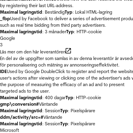
by registering their last URL-address.
Maximal lagringstid
: Beständig
Typ
: Lokal HTML-lagring
_fbp
Used by Facebook to deliver a series of advertisement produ
such as real time bidding from third party advertisers.
Maximal lagringstid
: 3 månader
Typ
: HTTP-cookie
Google
3
Läs mer om den här leverantören
En del av de uppgifter som samlas in av denna leverantör är avse
för personalisering och mätning av annonseringseffektivitet.
IDE
Used by Google DoubleClick to register and report the websit
user's actions after viewing or clicking one of the advertiser's ads 
the purpose of measuring the efficacy of an ad and to present
targeted ads to the user.
Maximal lagringstid
: 400 dagar
Typ
: HTTP-cookie
gmp\conversion#
Väntande
Maximal lagringstid
: Session
Typ
: Pixelspårare
ddm/activity/src=#
Väntande
Maximal lagringstid
: Session
Typ
: Pixelspårare
Microsoft