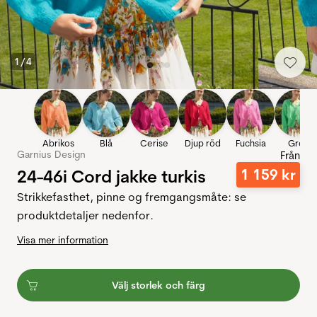
1
/
4
Abrikos
Blå
Cerise
Djup röd
Fuchsia
Grön
Garnius Design
Från
24-46i Cord jakke turkis
1
159
kr
Strikkefasthet, pinne og fremgangsmåte: se
produktdetaljer nedenfor.
Visa mer information
Välj storlek och färg