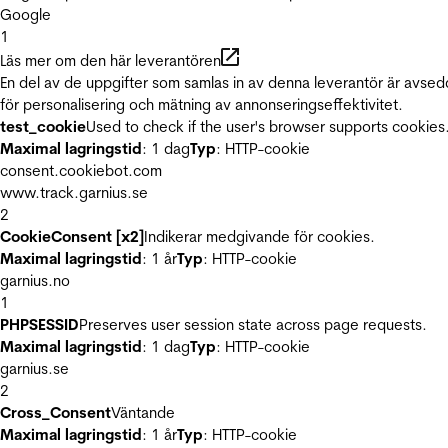
Google
1
Läs mer om den här leverantören
En del av de uppgifter som samlas in av denna leverantör är avse
för personalisering och mätning av annonseringseffektivitet.
test_cookie
Used to check if the user's browser supports cookies
Maximal lagringstid
: 1 dag
Typ
: HTTP-cookie
consent.cookiebot.com
www.track.garnius.se
2
CookieConsent [x2]
Indikerar medgivande för cookies.
Maximal lagringstid
: 1 år
Typ
: HTTP-cookie
garnius.no
1
PHPSESSID
Preserves user session state across page requests.
Maximal lagringstid
: 1 dag
Typ
: HTTP-cookie
garnius.se
2
Cross_Consent
Väntande
Maximal lagringstid
: 1 år
Typ
: HTTP-cookie