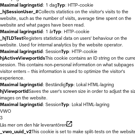
Maximal lagringstid
: 1 dag
Typ
: HTTP-cookie
_hjSessionUser_#
Collects statistics on the visitor's visits to the
website, such as the number of visits, average time spent on the
website and what pages have been read.
Maximal lagringstid
: 1 år
Typ
: HTTP-cookie
_hjTLDTest
Registers statistical data on users' behaviour on the
website. Used for internal analytics by the website operator.
Maximal lagringstid
: Session
Typ
: HTTP-cookie
hjActiveViewportIds
This cookie contains an ID string on the curr
session. This contains non-personal information on what subpages
visitor enters – this information is used to optimize the visitor's
experience.
Maximal lagringstid
: Beständig
Typ
: Lokal HTML-lagring
hjViewportId
Saves the user's screen size in order to adjust the si
images on the website.
Maximal lagringstid
: Session
Typ
: Lokal HTML-lagring
VWO
3
Läs mer om den här leverantören
_vwo_uuid_v2
This cookie is set to make split-tests on the websit