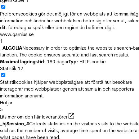
Egenskaper
1
Preferenscookies gör det möjligt för en webbplats att komma ihåg
information och ändra hur webbplatsen beter sig eller ser ut, sake
ditt föredragna språk eller den region du befinner dig i.
www.garnius.se
1
_ALGOLIA
Necessary in order to optimize the website's search-ba
function. The cookie ensures accurate and fast search results.
Maximal lagringstid
: 180 dagar
Typ
: HTTP-cookie
Statistik
12
Statistikcookies hjälper webbplatsägare att förstå hur besökare
interagerar med webbplatser genom att samla in och rapportera
information anonymt.
Hotjar
5
Läs mer om den här leverantören
_hjSession_#
Collects statistics on the visitor's visits to the websit
such as the number of visits, average time spent on the website a
what pages have been read.