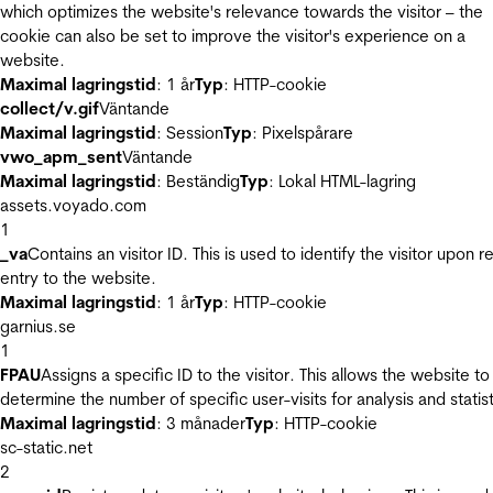
which optimizes the website's relevance towards the visitor – the
cookie can also be set to improve the visitor's experience on a
website.
Maximal lagringstid
: 1 år
Typ
: HTTP-cookie
collect/v.gif
Väntande
Maximal lagringstid
: Session
Typ
: Pixelspårare
vwo_apm_sent
Väntande
Maximal lagringstid
: Beständig
Typ
: Lokal HTML-lagring
assets.voyado.com
1
_va
Contains an visitor ID. This is used to identify the visitor upon r
entry to the website.
Maximal lagringstid
: 1 år
Typ
: HTTP-cookie
garnius.se
1
FPAU
Assigns a specific ID to the visitor. This allows the website to
determine the number of specific user-visits for analysis and statist
Maximal lagringstid
: 3 månader
Typ
: HTTP-cookie
sc-static.net
2