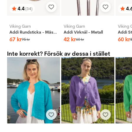
4.4
4.
(34)
Betyg:
utav 5 stjärnor
Bety
utav 
Viking Garn
Viking Garn
Viking 
Addi Rundsticka - Mässing
Addi Virknål - Metall
67
kr
42
kr
60
kr
95
kr
60
kr
Inte korrekt? Försök av dessa i stället