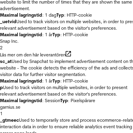
website to limit the number of times that they are shown the same
advertisement.
Maximal lagringstid
: 1 dag
Typ
: HTTP-cookie
_uetvid
Used to track visitors on multiple websites, in order to pre
relevant advertisement based on the visitor's preferences.
Maximal lagringstid
: 1 år
Typ
: HTTP-cookie
Snap Inc.
2
Läs mer om den här leverantören
sc_at
Used by Snapchat to implement advertisement content on t
website - The cookie detects the efficiency of the ads and collect
visitor data for further visitor segmentation.
Maximal lagringstid
: 1 år
Typ
: HTTP-cookie
p
Used to track visitors on multiple websites, in order to present
relevant advertisement based on the visitor's preferences.
Maximal lagringstid
: Session
Typ
: Pixelspårare
garnius.se
1
_gtmeec
Used to temporarily store and process ecommerce-relat
interaction data in order to ensure reliable analytics event tracking