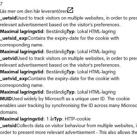
7
Läs mer om den här leverantören
_uetsid
Used to track visitors on multiple websites, in order to pre
relevant advertisement based on the visitor's preferences.
Maximal lagringstid
: Beständig
Typ
: Lokal HTML-lagring
_uetsid_exp
Contains the expiry-date for the cookie with
corresponding name.
Maximal lagringstid
: Beständig
Typ
: Lokal HTML-lagring
_uetvid
Used to track visitors on multiple websites, in order to pre
relevant advertisement based on the visitor's preferences.
Maximal lagringstid
: Beständig
Typ
: Lokal HTML-lagring
_uetvid_exp
Contains the expiry-date for the cookie with
corresponding name.
Maximal lagringstid
: Beständig
Typ
: Lokal HTML-lagring
MUID
Used widely by Microsoft as a unique user ID. The cookie
enables user tracking by synchronising the ID across many Microso
domains.
Maximal lagringstid
: 1 år
Typ
: HTTP-cookie
_uetsid
Collects data on visitor behaviour from multiple websites, 
order to present more relevant advertisement - This also allows th