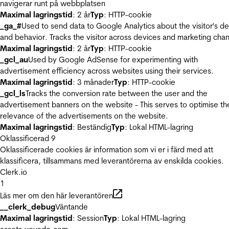
navigerar runt på webbplatsen
Maximal lagringstid
: 2 år
Typ
: HTTP-cookie
_ga_#
Used to send data to Google Analytics about the visitor's d
and behavior. Tracks the visitor across devices and marketing chan
Maximal lagringstid
: 2 år
Typ
: HTTP-cookie
_gcl_au
Used by Google AdSense for experimenting with
advertisement efficiency across websites using their services.
Maximal lagringstid
: 3 månader
Typ
: HTTP-cookie
_gcl_ls
Tracks the conversion rate between the user and the
advertisement banners on the website - This serves to optimise th
relevance of the advertisements on the website.
Maximal lagringstid
: Beständig
Typ
: Lokal HTML-lagring
Oklassificerad
9
Oklassificerade cookies är information som vi er i färd med att
klassificera, tillsammans med leverantörerna av enskilda cookies.
Clerk.io
1
Läs mer om den här leverantören
__clerk_debug
Väntande
Maximal lagringstid
: Session
Typ
: Lokal HTML-lagring