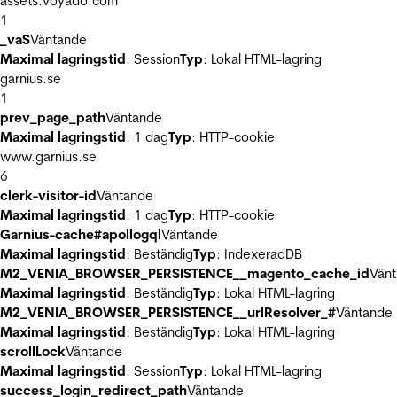
assets.voyado.com
1
_vaS
Väntande
Maximal lagringstid
: Session
Typ
: Lokal HTML-lagring
garnius.se
1
prev_page_path
Väntande
Maximal lagringstid
: 1 dag
Typ
: HTTP-cookie
www.garnius.se
6
clerk-visitor-id
Väntande
Maximal lagringstid
: 1 dag
Typ
: HTTP-cookie
Garnius-cache#apollogql
Väntande
Maximal lagringstid
: Beständig
Typ
: IndexeradDB
M2_VENIA_BROWSER_PERSISTENCE__magento_cache_id
Vän
Maximal lagringstid
: Beständig
Typ
: Lokal HTML-lagring
M2_VENIA_BROWSER_PERSISTENCE__urlResolver_#
Väntande
Maximal lagringstid
: Beständig
Typ
: Lokal HTML-lagring
scrollLock
Väntande
Maximal lagringstid
: Session
Typ
: Lokal HTML-lagring
success_login_redirect_path
Väntande