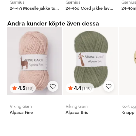
Garnius
Garnius
Garniu
24-47i Moselle jakke turkis
24-46o Cord jakke lavendel
Andra kunder köpte även dessa
4.5
4.4
(18)
(140)
Betyg:
utav 5 stjärnor
Betyg:
utav 5 stjärnor
Viking Garn
Viking Garn
Kort o
Alpaca Fine
Alpaca Bris