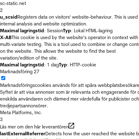
sc-static.net
2
u_scsid
Registers data on visitors' website-behaviour. This is used 
internal analysis and website optimization.
Maximal lagringstid
: Session
Typ
: Lokal HTML-lagring
X-AB
This cookie is used by the website’s operator in context with
multi-variate testing. This is a tool used to combine or change con
on the website. This allows the website to find the best
variation/edition of the site.
Maximal lagringstid
: 1 dag
Typ
: HTTP-cookie
Marknadsföring
27
Marknadsföringscookies används för att spåra webbplatsbesökare
Syftet är att visa annonser som är relevanta och engagerande för
enskilda användaren och därmed mer värdefulla för publicister och
tredjepartsannonsörer.
Meta Platforms, Inc.
3
Läs mer om den här leverantören
lastExternalReferrer
Detects how the user reached the website 