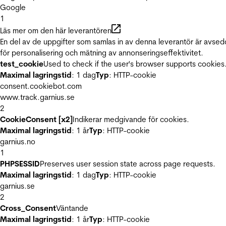
Google
1
Läs mer om den här leverantören
En del av de uppgifter som samlas in av denna leverantör är avse
för personalisering och mätning av annonseringseffektivitet.
test_cookie
Used to check if the user's browser supports cookies
Maximal lagringstid
: 1 dag
Typ
: HTTP-cookie
consent.cookiebot.com
www.track.garnius.se
2
CookieConsent [x2]
Indikerar medgivande för cookies.
Maximal lagringstid
: 1 år
Typ
: HTTP-cookie
garnius.no
1
PHPSESSID
Preserves user session state across page requests.
Maximal lagringstid
: 1 dag
Typ
: HTTP-cookie
garnius.se
2
Cross_Consent
Väntande
Maximal lagringstid
: 1 år
Typ
: HTTP-cookie