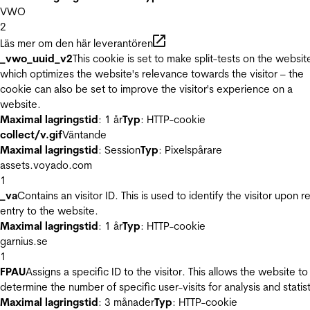
VWO
2
Läs mer om den här leverantören
_vwo_uuid_v2
This cookie is set to make split-tests on the websit
which optimizes the website's relevance towards the visitor – the
cookie can also be set to improve the visitor's experience on a
website.
Maximal lagringstid
: 1 år
Typ
: HTTP-cookie
collect/v.gif
Väntande
Maximal lagringstid
: Session
Typ
: Pixelspårare
assets.voyado.com
1
_va
Contains an visitor ID. This is used to identify the visitor upon r
entry to the website.
Maximal lagringstid
: 1 år
Typ
: HTTP-cookie
garnius.se
1
FPAU
Assigns a specific ID to the visitor. This allows the website to
determine the number of specific user-visits for analysis and statist
Maximal lagringstid
: 3 månader
Typ
: HTTP-cookie