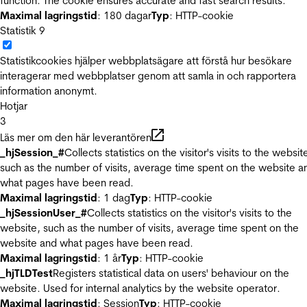
function. The cookie ensures accurate and fast search results.
Maximal lagringstid
: 180 dagar
Typ
: HTTP-cookie
Statistik
9
Statistikcookies hjälper webbplatsägare att förstå hur besökare
interagerar med webbplatser genom att samla in och rapportera
information anonymt.
Hotjar
3
Läs mer om den här leverantören
_hjSession_#
Collects statistics on the visitor's visits to the websit
such as the number of visits, average time spent on the website a
what pages have been read.
Maximal lagringstid
: 1 dag
Typ
: HTTP-cookie
_hjSessionUser_#
Collects statistics on the visitor's visits to the
website, such as the number of visits, average time spent on the
website and what pages have been read.
Maximal lagringstid
: 1 år
Typ
: HTTP-cookie
_hjTLDTest
Registers statistical data on users' behaviour on the
website. Used for internal analytics by the website operator.
Maximal lagringstid
: Session
Typ
: HTTP-cookie