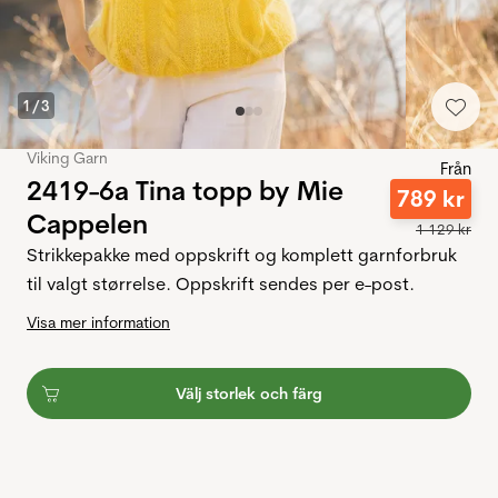
1
/
3
Viking Garn
Från
2419-6a Tina topp by Mie
789
kr
Cappelen
1
129
kr
Strikkepakke med oppskrift og komplett garnforbruk
til valgt størrelse. Oppskrift sendes per e-post.
Visa mer information
Välj storlek och färg