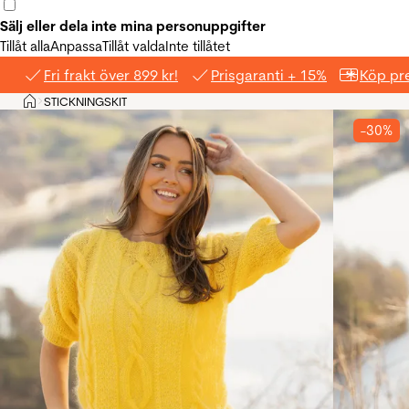
Sälj eller dela inte mina personuppgifter
Tillåt alla
Anpassa
Tillåt valda
Inte tillåtet
Fri frakt över 899 kr!
Prisgaranti + 15%
Köp pre
Hem
STICKNINGSKIT
>
-30%