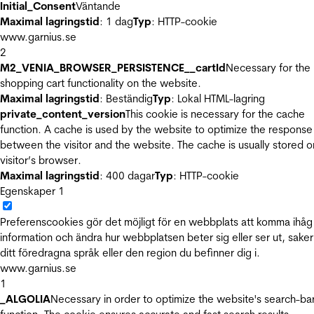
Initial_Consent
Väntande
Maximal lagringstid
: 1 dag
Typ
: HTTP-cookie
www.garnius.se
2
M2_VENIA_BROWSER_PERSISTENCE__cartId
Necessary for the
shopping cart functionality on the website.
Maximal lagringstid
: Beständig
Typ
: Lokal HTML-lagring
private_content_version
This cookie is necessary for the cache
function. A cache is used by the website to optimize the response
between the visitor and the website. The cache is usually stored o
visitor’s browser.
Maximal lagringstid
: 400 dagar
Typ
: HTTP-cookie
Egenskaper
1
Preferenscookies gör det möjligt för en webbplats att komma ihåg
information och ändra hur webbplatsen beter sig eller ser ut, sake
ditt föredragna språk eller den region du befinner dig i.
www.garnius.se
1
_ALGOLIA
Necessary in order to optimize the website's search-ba