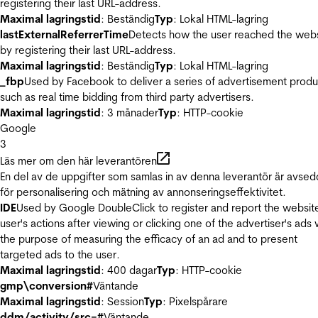
registering their last URL-address.
Maximal lagringstid
: Beständig
Typ
: Lokal HTML-lagring
lastExternalReferrerTime
Detects how the user reached the web
by registering their last URL-address.
Maximal lagringstid
: Beständig
Typ
: Lokal HTML-lagring
_fbp
Used by Facebook to deliver a series of advertisement produ
such as real time bidding from third party advertisers.
Maximal lagringstid
: 3 månader
Typ
: HTTP-cookie
Google
3
Läs mer om den här leverantören
En del av de uppgifter som samlas in av denna leverantör är avse
för personalisering och mätning av annonseringseffektivitet.
IDE
Used by Google DoubleClick to register and report the websit
user's actions after viewing or clicking one of the advertiser's ads 
the purpose of measuring the efficacy of an ad and to present
targeted ads to the user.
Maximal lagringstid
: 400 dagar
Typ
: HTTP-cookie
gmp\conversion#
Väntande
Maximal lagringstid
: Session
Typ
: Pixelspårare
ddm/activity/src=#
Väntande