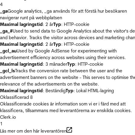
4
_ga
Google analytics, _ga används för att förstå hur besökaren
navigerar runt på webbplatsen
Maximal lagringstid
: 2 år
Typ
: HTTP-cookie
_ga_#
Used to send data to Google Analytics about the visitor's d
and behavior. Tracks the visitor across devices and marketing chan
Maximal lagringstid
: 2 år
Typ
: HTTP-cookie
_gcl_au
Used by Google AdSense for experimenting with
advertisement efficiency across websites using their services.
Maximal lagringstid
: 3 månader
Typ
: HTTP-cookie
_gcl_ls
Tracks the conversion rate between the user and the
advertisement banners on the website - This serves to optimise th
relevance of the advertisements on the website.
Maximal lagringstid
: Beständig
Typ
: Lokal HTML-lagring
Oklassificerad
8
Oklassificerade cookies är information som vi er i färd med att
klassificera, tillsammans med leverantörerna av enskilda cookies.
Clerk.io
1
Läs mer om den här leverantören