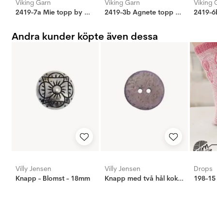
Viking Garn
Viking Garn
Viking 
2419-7a Mie topp by Mie Cappelen
2419-3b Agnete topp by Mie Cappelen
Andra kunder köpte även dessa
Villy Jensen
Villy Jensen
Drops
Knapp - Blomst - 18mm
Knapp med två hål kokos grå rosa, 15mm