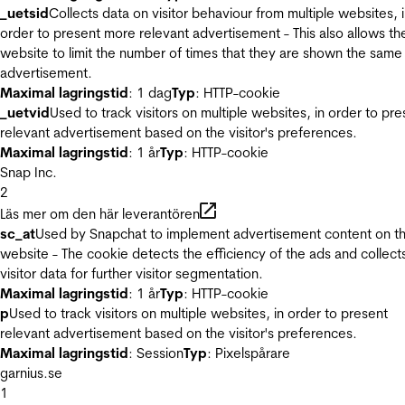
_uetsid
Collects data on visitor behaviour from multiple websites, 
order to present more relevant advertisement - This also allows th
website to limit the number of times that they are shown the same
advertisement.
Maximal lagringstid
: 1 dag
Typ
: HTTP-cookie
_uetvid
Used to track visitors on multiple websites, in order to pre
relevant advertisement based on the visitor's preferences.
Maximal lagringstid
: 1 år
Typ
: HTTP-cookie
Snap Inc.
2
Läs mer om den här leverantören
sc_at
Used by Snapchat to implement advertisement content on t
website - The cookie detects the efficiency of the ads and collect
visitor data for further visitor segmentation.
Maximal lagringstid
: 1 år
Typ
: HTTP-cookie
p
Used to track visitors on multiple websites, in order to present
relevant advertisement based on the visitor's preferences.
Maximal lagringstid
: Session
Typ
: Pixelspårare
garnius.se
1