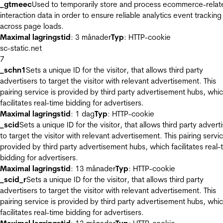
_gtmeec
Used to temporarily store and process ecommerce-relat
interaction data in order to ensure reliable analytics event tracking
across page loads.
Maximal lagringstid
: 3 månader
Typ
: HTTP-cookie
sc-static.net
7
_schn1
Sets a unique ID for the visitor, that allows third party
advertisers to target the visitor with relevant advertisement. This
pairing service is provided by third party advertisement hubs, whi
facilitates real-time bidding for advertisers.
Maximal lagringstid
: 1 dag
Typ
: HTTP-cookie
_scid
Sets a unique ID for the visitor, that allows third party advert
to target the visitor with relevant advertisement. This pairing servic
provided by third party advertisement hubs, which facilitates real-
bidding for advertisers.
Maximal lagringstid
: 13 månader
Typ
: HTTP-cookie
_scid_r
Sets a unique ID for the visitor, that allows third party
advertisers to target the visitor with relevant advertisement. This
pairing service is provided by third party advertisement hubs, whi
facilitates real-time bidding for advertisers.