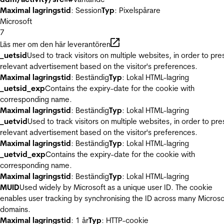
Maximal lagringstid
: Session
Typ
: Pixelspårare
Microsoft
7
Läs mer om den här leverantören
_uetsid
Used to track visitors on multiple websites, in order to pre
relevant advertisement based on the visitor's preferences.
Maximal lagringstid
: Beständig
Typ
: Lokal HTML-lagring
_uetsid_exp
Contains the expiry-date for the cookie with
corresponding name.
Maximal lagringstid
: Beständig
Typ
: Lokal HTML-lagring
_uetvid
Used to track visitors on multiple websites, in order to pre
relevant advertisement based on the visitor's preferences.
Maximal lagringstid
: Beständig
Typ
: Lokal HTML-lagring
_uetvid_exp
Contains the expiry-date for the cookie with
corresponding name.
Maximal lagringstid
: Beständig
Typ
: Lokal HTML-lagring
MUID
Used widely by Microsoft as a unique user ID. The cookie
enables user tracking by synchronising the ID across many Microso
domains.
Maximal lagringstid
: 1 år
Typ
: HTTP-cookie