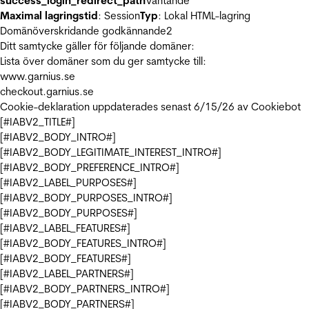
success_login_redirect_path
Väntande
Maximal lagringstid
: Session
Typ
: Lokal HTML-lagring
Domänöverskridande godkännande
2
Ditt samtycke gäller för följande domäner:
Lista över domäner som du ger samtycke till:
www.garnius.se
checkout.garnius.se
Cookie-deklaration uppdaterades senast 6/15/26 av
Cookiebot
[#IABV2_TITLE#]
[#IABV2_BODY_INTRO#]
[#IABV2_BODY_LEGITIMATE_INTEREST_INTRO#]
[#IABV2_BODY_PREFERENCE_INTRO#]
[#IABV2_LABEL_PURPOSES#]
[#IABV2_BODY_PURPOSES_INTRO#]
[#IABV2_BODY_PURPOSES#]
[#IABV2_LABEL_FEATURES#]
[#IABV2_BODY_FEATURES_INTRO#]
[#IABV2_BODY_FEATURES#]
[#IABV2_LABEL_PARTNERS#]
[#IABV2_BODY_PARTNERS_INTRO#]
[#IABV2_BODY_PARTNERS#]