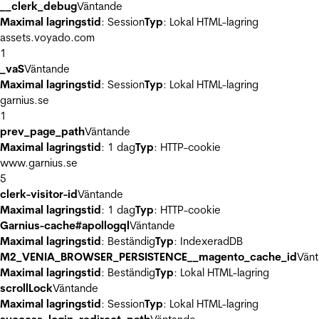
__clerk_debug
Väntande
Maximal lagringstid
: Session
Typ
: Lokal HTML-lagring
assets.voyado.com
1
_vaS
Väntande
Maximal lagringstid
: Session
Typ
: Lokal HTML-lagring
garnius.se
1
prev_page_path
Väntande
Maximal lagringstid
: 1 dag
Typ
: HTTP-cookie
www.garnius.se
5
clerk-visitor-id
Väntande
Maximal lagringstid
: 1 dag
Typ
: HTTP-cookie
Garnius-cache#apollogql
Väntande
Maximal lagringstid
: Beständig
Typ
: IndexeradDB
M2_VENIA_BROWSER_PERSISTENCE__magento_cache_id
Vän
Maximal lagringstid
: Beständig
Typ
: Lokal HTML-lagring
scrollLock
Väntande
Maximal lagringstid
: Session
Typ
: Lokal HTML-lagring