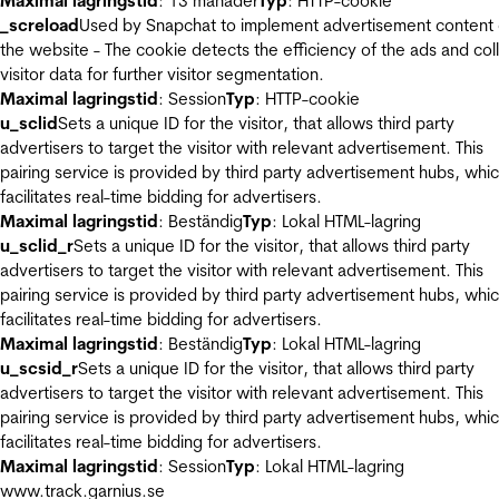
Maximal lagringstid
: 13 månader
Typ
: HTTP-cookie
_screload
Used by Snapchat to implement advertisement content
the website - The cookie detects the efficiency of the ads and col
visitor data for further visitor segmentation.
Maximal lagringstid
: Session
Typ
: HTTP-cookie
u_sclid
Sets a unique ID for the visitor, that allows third party
advertisers to target the visitor with relevant advertisement. This
pairing service is provided by third party advertisement hubs, whi
facilitates real-time bidding for advertisers.
Maximal lagringstid
: Beständig
Typ
: Lokal HTML-lagring
u_sclid_r
Sets a unique ID for the visitor, that allows third party
advertisers to target the visitor with relevant advertisement. This
pairing service is provided by third party advertisement hubs, whi
facilitates real-time bidding for advertisers.
Maximal lagringstid
: Beständig
Typ
: Lokal HTML-lagring
u_scsid_r
Sets a unique ID for the visitor, that allows third party
advertisers to target the visitor with relevant advertisement. This
pairing service is provided by third party advertisement hubs, whi
facilitates real-time bidding for advertisers.
Maximal lagringstid
: Session
Typ
: Lokal HTML-lagring
www.track.garnius.se