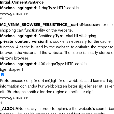
Initial_Consent
Väntande
Maximal lagringstid
: 1 dag
Typ
: HTTP-cookie
www.garnius.se
2
M2_VENIA_BROWSER_PERSISTENCE__cartId
Necessary for the
shopping cart functionality on the website.
Maximal lagringstid
: Beständig
Typ
: Lokal HTML-lagring
private_content_version
This cookie is necessary for the cache
function. A cache is used by the website to optimize the response
between the visitor and the website. The cache is usually stored o
visitor’s browser.
Maximal lagringstid
: 400 dagar
Typ
: HTTP-cookie
Egenskaper
1
Preferenscookies gör det möjligt för en webbplats att komma ihåg
information och ändra hur webbplatsen beter sig eller ser ut, sake
ditt föredragna språk eller den region du befinner dig i.
www.garnius.se
1
_ALGOLIA
Necessary in order to optimize the website's search-ba