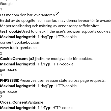
Google
1
Läs mer om den här leverantören
En del av de uppgifter som samlas in av denna leverantör är avse
för personalisering och mätning av annonseringseffektivitet.
test_cookie
Used to check if the user's browser supports cookies
Maximal lagringstid
: 1 dag
Typ
: HTTP-cookie
consent.cookiebot.com
www.track.garnius.se
2
CookieConsent [x2]
Indikerar medgivande för cookies.
Maximal lagringstid
: 1 år
Typ
: HTTP-cookie
garnius.no
1
PHPSESSID
Preserves user session state across page requests.
Maximal lagringstid
: 1 dag
Typ
: HTTP-cookie
garnius.se
2
Cross_Consent
Väntande
Maximal lagringstid
: 1 år
Typ
: HTTP-cookie