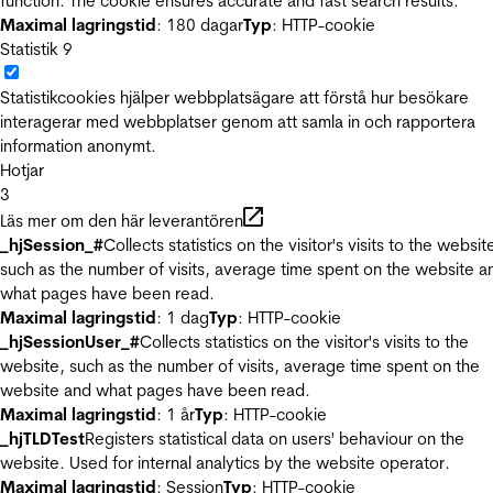
function. The cookie ensures accurate and fast search results.
Maximal lagringstid
: 180 dagar
Typ
: HTTP-cookie
Statistik
9
Statistikcookies hjälper webbplatsägare att förstå hur besökare
interagerar med webbplatser genom att samla in och rapportera
information anonymt.
Hotjar
3
Läs mer om den här leverantören
_hjSession_#
Collects statistics on the visitor's visits to the websit
such as the number of visits, average time spent on the website a
what pages have been read.
Maximal lagringstid
: 1 dag
Typ
: HTTP-cookie
_hjSessionUser_#
Collects statistics on the visitor's visits to the
website, such as the number of visits, average time spent on the
website and what pages have been read.
Maximal lagringstid
: 1 år
Typ
: HTTP-cookie
_hjTLDTest
Registers statistical data on users' behaviour on the
website. Used for internal analytics by the website operator.
Maximal lagringstid
: Session
Typ
: HTTP-cookie