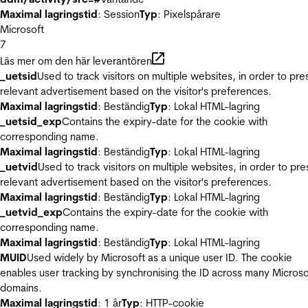
Maximal lagringstid
: Session
Typ
: Pixelspårare
Microsoft
7
Läs mer om den här leverantören
_uetsid
Used to track visitors on multiple websites, in order to pre
relevant advertisement based on the visitor's preferences.
Maximal lagringstid
: Beständig
Typ
: Lokal HTML-lagring
_uetsid_exp
Contains the expiry-date for the cookie with
corresponding name.
Maximal lagringstid
: Beständig
Typ
: Lokal HTML-lagring
_uetvid
Used to track visitors on multiple websites, in order to pre
relevant advertisement based on the visitor's preferences.
Maximal lagringstid
: Beständig
Typ
: Lokal HTML-lagring
_uetvid_exp
Contains the expiry-date for the cookie with
corresponding name.
Maximal lagringstid
: Beständig
Typ
: Lokal HTML-lagring
MUID
Used widely by Microsoft as a unique user ID. The cookie
enables user tracking by synchronising the ID across many Microso
domains.
Maximal lagringstid
: 1 år
Typ
: HTTP-cookie