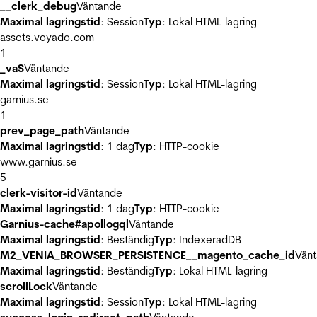
__clerk_debug
Väntande
Maximal lagringstid
: Session
Typ
: Lokal HTML-lagring
assets.voyado.com
1
_vaS
Väntande
Maximal lagringstid
: Session
Typ
: Lokal HTML-lagring
garnius.se
1
prev_page_path
Väntande
Maximal lagringstid
: 1 dag
Typ
: HTTP-cookie
www.garnius.se
5
clerk-visitor-id
Väntande
Maximal lagringstid
: 1 dag
Typ
: HTTP-cookie
Garnius-cache#apollogql
Väntande
Maximal lagringstid
: Beständig
Typ
: IndexeradDB
M2_VENIA_BROWSER_PERSISTENCE__magento_cache_id
Vän
Maximal lagringstid
: Beständig
Typ
: Lokal HTML-lagring
scrollLock
Väntande
Maximal lagringstid
: Session
Typ
: Lokal HTML-lagring