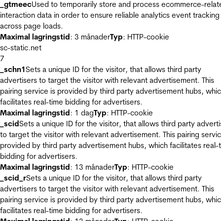
_gtmeec
Used to temporarily store and process ecommerce-relat
interaction data in order to ensure reliable analytics event tracking
across page loads.
Maximal lagringstid
: 3 månader
Typ
: HTTP-cookie
sc-static.net
7
_schn1
Sets a unique ID for the visitor, that allows third party
advertisers to target the visitor with relevant advertisement. This
pairing service is provided by third party advertisement hubs, whi
facilitates real-time bidding for advertisers.
Maximal lagringstid
: 1 dag
Typ
: HTTP-cookie
_scid
Sets a unique ID for the visitor, that allows third party advert
to target the visitor with relevant advertisement. This pairing servic
provided by third party advertisement hubs, which facilitates real-
bidding for advertisers.
Maximal lagringstid
: 13 månader
Typ
: HTTP-cookie
_scid_r
Sets a unique ID for the visitor, that allows third party
advertisers to target the visitor with relevant advertisement. This
pairing service is provided by third party advertisement hubs, whi
facilitates real-time bidding for advertisers.