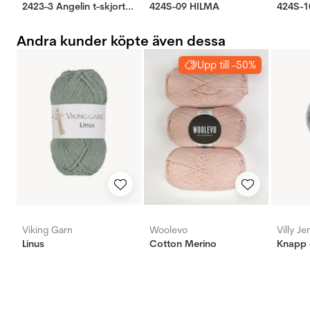
2423-3 Angelin t-skjorte naturhvit
424S-09 HILMA
424S-
Andra kunder köpte även dessa
Upp till -50%
Viking Garn
Woolevo
Villy J
Linus
Cotton Merino
Knapp 