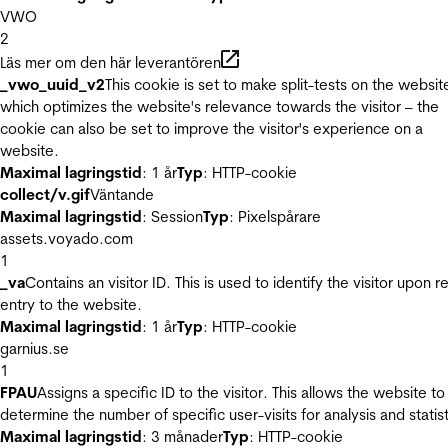
VWO
2
Läs mer om den här leverantören
_vwo_uuid_v2
This cookie is set to make split-tests on the websit
which optimizes the website's relevance towards the visitor – the
cookie can also be set to improve the visitor's experience on a
website.
Maximal lagringstid
: 1 år
Typ
: HTTP-cookie
collect/v.gif
Väntande
Maximal lagringstid
: Session
Typ
: Pixelspårare
assets.voyado.com
1
_va
Contains an visitor ID. This is used to identify the visitor upon r
entry to the website.
Maximal lagringstid
: 1 år
Typ
: HTTP-cookie
garnius.se
1
FPAU
Assigns a specific ID to the visitor. This allows the website to
determine the number of specific user-visits for analysis and statist
Maximal lagringstid
: 3 månader
Typ
: HTTP-cookie