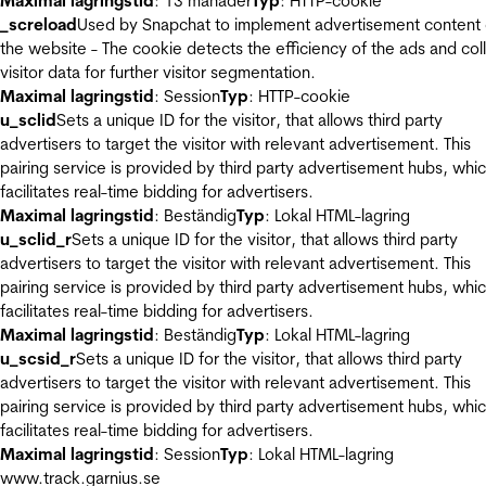
Maximal lagringstid
: 13 månader
Typ
: HTTP-cookie
_screload
Used by Snapchat to implement advertisement content
the website - The cookie detects the efficiency of the ads and col
visitor data for further visitor segmentation.
Maximal lagringstid
: Session
Typ
: HTTP-cookie
u_sclid
Sets a unique ID for the visitor, that allows third party
advertisers to target the visitor with relevant advertisement. This
pairing service is provided by third party advertisement hubs, whi
facilitates real-time bidding for advertisers.
Maximal lagringstid
: Beständig
Typ
: Lokal HTML-lagring
u_sclid_r
Sets a unique ID for the visitor, that allows third party
advertisers to target the visitor with relevant advertisement. This
pairing service is provided by third party advertisement hubs, whi
facilitates real-time bidding for advertisers.
Maximal lagringstid
: Beständig
Typ
: Lokal HTML-lagring
u_scsid_r
Sets a unique ID for the visitor, that allows third party
advertisers to target the visitor with relevant advertisement. This
pairing service is provided by third party advertisement hubs, whi
facilitates real-time bidding for advertisers.
Maximal lagringstid
: Session
Typ
: Lokal HTML-lagring
www.track.garnius.se