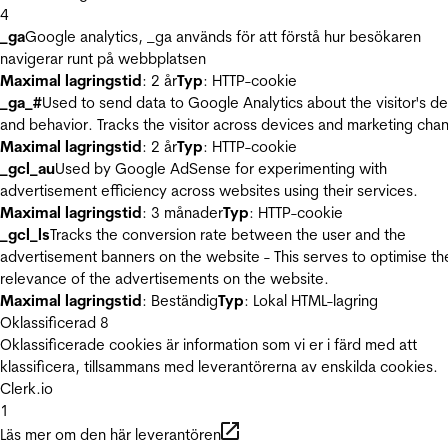
4
_ga
Google analytics, _ga används för att förstå hur besökaren
navigerar runt på webbplatsen
Maximal lagringstid
: 2 år
Typ
: HTTP-cookie
_ga_#
Used to send data to Google Analytics about the visitor's d
and behavior. Tracks the visitor across devices and marketing chan
Maximal lagringstid
: 2 år
Typ
: HTTP-cookie
_gcl_au
Used by Google AdSense for experimenting with
advertisement efficiency across websites using their services.
Maximal lagringstid
: 3 månader
Typ
: HTTP-cookie
_gcl_ls
Tracks the conversion rate between the user and the
advertisement banners on the website - This serves to optimise th
relevance of the advertisements on the website.
Maximal lagringstid
: Beständig
Typ
: Lokal HTML-lagring
Oklassificerad
8
Oklassificerade cookies är information som vi er i färd med att
klassificera, tillsammans med leverantörerna av enskilda cookies.
Clerk.io
1
Läs mer om den här leverantören