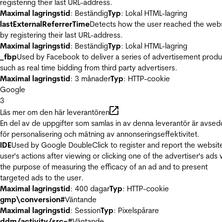
registering their last URL-address.
Maximal lagringstid
: Beständig
Typ
: Lokal HTML-lagring
lastExternalReferrerTime
Detects how the user reached the web
by registering their last URL-address.
Maximal lagringstid
: Beständig
Typ
: Lokal HTML-lagring
_fbp
Used by Facebook to deliver a series of advertisement produ
such as real time bidding from third party advertisers.
Maximal lagringstid
: 3 månader
Typ
: HTTP-cookie
Google
3
Läs mer om den här leverantören
En del av de uppgifter som samlas in av denna leverantör är avse
för personalisering och mätning av annonseringseffektivitet.
IDE
Used by Google DoubleClick to register and report the websit
user's actions after viewing or clicking one of the advertiser's ads 
the purpose of measuring the efficacy of an ad and to present
targeted ads to the user.
Maximal lagringstid
: 400 dagar
Typ
: HTTP-cookie
gmp\conversion#
Väntande
Maximal lagringstid
: Session
Typ
: Pixelspårare
ddm/activity/src=#
Väntande