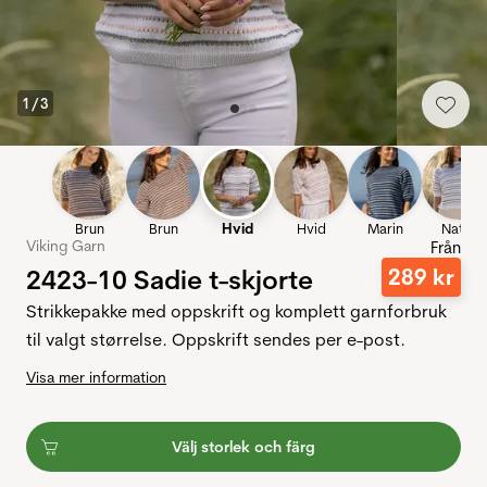
1
/
3
Brun
Brun
Hvid
Hvid
Marin
Natur
Viking Garn
Från
2423-10 Sadie t-skjorte
289
kr
Strikkepakke med oppskrift og komplett garnforbruk
til valgt størrelse. Oppskrift sendes per e-post.
Visa mer information
Välj storlek och färg