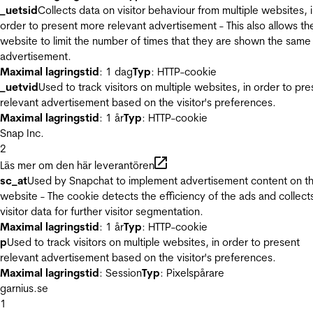
_uetsid
Collects data on visitor behaviour from multiple websites, 
order to present more relevant advertisement - This also allows th
website to limit the number of times that they are shown the same
advertisement.
Maximal lagringstid
: 1 dag
Typ
: HTTP-cookie
_uetvid
Used to track visitors on multiple websites, in order to pre
relevant advertisement based on the visitor's preferences.
Maximal lagringstid
: 1 år
Typ
: HTTP-cookie
Snap Inc.
2
Läs mer om den här leverantören
sc_at
Used by Snapchat to implement advertisement content on t
website - The cookie detects the efficiency of the ads and collect
visitor data for further visitor segmentation.
Maximal lagringstid
: 1 år
Typ
: HTTP-cookie
p
Used to track visitors on multiple websites, in order to present
relevant advertisement based on the visitor's preferences.
Maximal lagringstid
: Session
Typ
: Pixelspårare
garnius.se
1