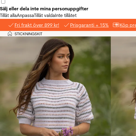
Sälj eller dela inte mina personuppgifter
Tillåt alla
Anpassa
Tillåt valda
Inte tillåtet
Fri frakt över 899 kr!
Prisgaranti + 15%
Köp pre
Hem
STICKNINGSKIT
>