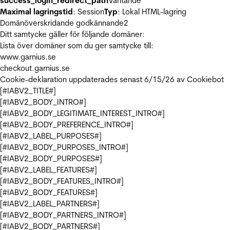
success_login_redirect_path
Väntande
Maximal lagringstid
: Session
Typ
: Lokal HTML-lagring
Domänöverskridande godkännande
2
Ditt samtycke gäller för följande domäner:
Lista över domäner som du ger samtycke till:
www.garnius.se
checkout.garnius.se
Cookie-deklaration uppdaterades senast 6/15/26 av
Cookiebot
[#IABV2_TITLE#]
[#IABV2_BODY_INTRO#]
[#IABV2_BODY_LEGITIMATE_INTEREST_INTRO#]
[#IABV2_BODY_PREFERENCE_INTRO#]
[#IABV2_LABEL_PURPOSES#]
[#IABV2_BODY_PURPOSES_INTRO#]
[#IABV2_BODY_PURPOSES#]
[#IABV2_LABEL_FEATURES#]
[#IABV2_BODY_FEATURES_INTRO#]
[#IABV2_BODY_FEATURES#]
[#IABV2_LABEL_PARTNERS#]
[#IABV2_BODY_PARTNERS_INTRO#]
[#IABV2_BODY_PARTNERS#]