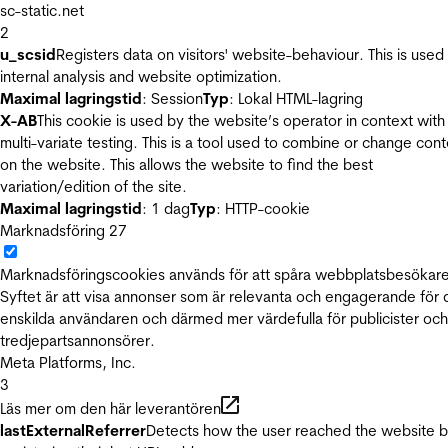
sc-static.net
2
u_scsid
Registers data on visitors' website-behaviour. This is used 
internal analysis and website optimization.
Maximal lagringstid
: Session
Typ
: Lokal HTML-lagring
X-AB
This cookie is used by the website’s operator in context with
multi-variate testing. This is a tool used to combine or change con
on the website. This allows the website to find the best
variation/edition of the site.
Maximal lagringstid
: 1 dag
Typ
: HTTP-cookie
Marknadsföring
27
Marknadsföringscookies används för att spåra webbplatsbesökare
Syftet är att visa annonser som är relevanta och engagerande för
enskilda användaren och därmed mer värdefulla för publicister och
tredjepartsannonsörer.
Meta Platforms, Inc.
3
Läs mer om den här leverantören
lastExternalReferrer
Detects how the user reached the website 