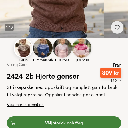
1
/
3
Brun
Himmelsblå
Ljus rosa
Ljus rosa
Viking Garn
Från
309
kr
2424-2b Hjerte genser
439
kr
Strikkepakke med oppskrift og komplett garnforbruk
til valgt størrelse. Oppskrift sendes per e-post.
Visa mer information
Välj storlek och färg