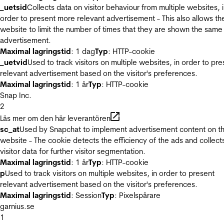
_uetsid
Collects data on visitor behaviour from multiple websites, 
order to present more relevant advertisement - This also allows th
website to limit the number of times that they are shown the same
advertisement.
Maximal lagringstid
: 1 dag
Typ
: HTTP-cookie
_uetvid
Used to track visitors on multiple websites, in order to pre
relevant advertisement based on the visitor's preferences.
Maximal lagringstid
: 1 år
Typ
: HTTP-cookie
Snap Inc.
2
Läs mer om den här leverantören
sc_at
Used by Snapchat to implement advertisement content on t
website - The cookie detects the efficiency of the ads and collect
visitor data for further visitor segmentation.
Maximal lagringstid
: 1 år
Typ
: HTTP-cookie
p
Used to track visitors on multiple websites, in order to present
relevant advertisement based on the visitor's preferences.
Maximal lagringstid
: Session
Typ
: Pixelspårare
garnius.se
1