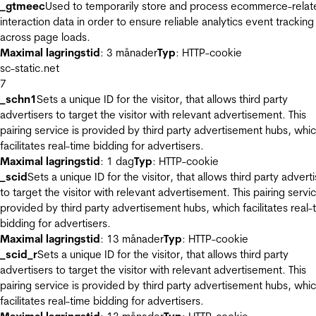
_gtmeec
Used to temporarily store and process ecommerce-relat
interaction data in order to ensure reliable analytics event tracking
across page loads.
Maximal lagringstid
: 3 månader
Typ
: HTTP-cookie
sc-static.net
7
_schn1
Sets a unique ID for the visitor, that allows third party
advertisers to target the visitor with relevant advertisement. This
pairing service is provided by third party advertisement hubs, whi
facilitates real-time bidding for advertisers.
Maximal lagringstid
: 1 dag
Typ
: HTTP-cookie
_scid
Sets a unique ID for the visitor, that allows third party advert
to target the visitor with relevant advertisement. This pairing servic
provided by third party advertisement hubs, which facilitates real-
bidding for advertisers.
Maximal lagringstid
: 13 månader
Typ
: HTTP-cookie
_scid_r
Sets a unique ID for the visitor, that allows third party
advertisers to target the visitor with relevant advertisement. This
pairing service is provided by third party advertisement hubs, whi
facilitates real-time bidding for advertisers.