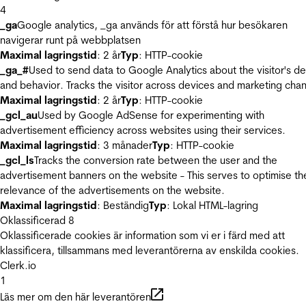
4
_ga
Google analytics, _ga används för att förstå hur besökaren
navigerar runt på webbplatsen
Maximal lagringstid
: 2 år
Typ
: HTTP-cookie
_ga_#
Used to send data to Google Analytics about the visitor's d
and behavior. Tracks the visitor across devices and marketing chan
Maximal lagringstid
: 2 år
Typ
: HTTP-cookie
_gcl_au
Used by Google AdSense for experimenting with
advertisement efficiency across websites using their services.
Maximal lagringstid
: 3 månader
Typ
: HTTP-cookie
_gcl_ls
Tracks the conversion rate between the user and the
advertisement banners on the website - This serves to optimise th
relevance of the advertisements on the website.
Maximal lagringstid
: Beständig
Typ
: Lokal HTML-lagring
Oklassificerad
8
Oklassificerade cookies är information som vi er i färd med att
klassificera, tillsammans med leverantörerna av enskilda cookies.
Clerk.io
1
Läs mer om den här leverantören