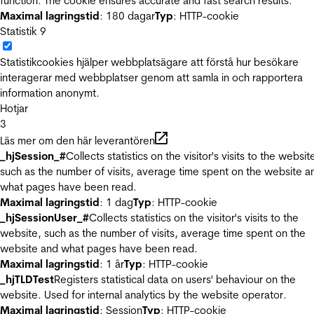
function. The cookie ensures accurate and fast search results.
Maximal lagringstid
: 180 dagar
Typ
: HTTP-cookie
Statistik
9
Statistikcookies hjälper webbplatsägare att förstå hur besökare
interagerar med webbplatser genom att samla in och rapportera
information anonymt.
Hotjar
3
Läs mer om den här leverantören
_hjSession_#
Collects statistics on the visitor's visits to the websit
such as the number of visits, average time spent on the website a
what pages have been read.
Maximal lagringstid
: 1 dag
Typ
: HTTP-cookie
_hjSessionUser_#
Collects statistics on the visitor's visits to the
website, such as the number of visits, average time spent on the
website and what pages have been read.
Maximal lagringstid
: 1 år
Typ
: HTTP-cookie
_hjTLDTest
Registers statistical data on users' behaviour on the
website. Used for internal analytics by the website operator.
Maximal lagringstid
: Session
Typ
: HTTP-cookie