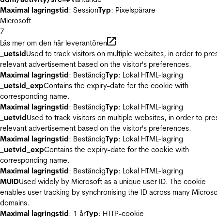
Maximal lagringstid
: Session
Typ
: Pixelspårare
Microsoft
7
Läs mer om den här leverantören
_uetsid
Used to track visitors on multiple websites, in order to pre
relevant advertisement based on the visitor's preferences.
Maximal lagringstid
: Beständig
Typ
: Lokal HTML-lagring
_uetsid_exp
Contains the expiry-date for the cookie with
corresponding name.
Maximal lagringstid
: Beständig
Typ
: Lokal HTML-lagring
_uetvid
Used to track visitors on multiple websites, in order to pre
relevant advertisement based on the visitor's preferences.
Maximal lagringstid
: Beständig
Typ
: Lokal HTML-lagring
_uetvid_exp
Contains the expiry-date for the cookie with
corresponding name.
Maximal lagringstid
: Beständig
Typ
: Lokal HTML-lagring
MUID
Used widely by Microsoft as a unique user ID. The cookie
enables user tracking by synchronising the ID across many Microso
domains.
Maximal lagringstid
: 1 år
Typ
: HTTP-cookie