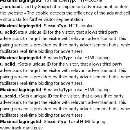
Maximal lagringstid
: 13 månader
Typ
: HTTP-cookie
_screload
Used by Snapchat to implement advertisement content
the website - The cookie detects the efficiency of the ads and col
visitor data for further visitor segmentation.
Maximal lagringstid
: Session
Typ
: HTTP-cookie
u_sclid
Sets a unique ID for the visitor, that allows third party
advertisers to target the visitor with relevant advertisement. This
pairing service is provided by third party advertisement hubs, whi
facilitates real-time bidding for advertisers.
Maximal lagringstid
: Beständig
Typ
: Lokal HTML-lagring
u_sclid_r
Sets a unique ID for the visitor, that allows third party
advertisers to target the visitor with relevant advertisement. This
pairing service is provided by third party advertisement hubs, whi
facilitates real-time bidding for advertisers.
Maximal lagringstid
: Beständig
Typ
: Lokal HTML-lagring
u_scsid_r
Sets a unique ID for the visitor, that allows third party
advertisers to target the visitor with relevant advertisement. This
pairing service is provided by third party advertisement hubs, whi
facilitates real-time bidding for advertisers.
Maximal lagringstid
: Session
Typ
: Lokal HTML-lagring
www.track.garnius.se