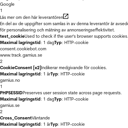
Google
1
Läs mer om den här leverantören
En del av de uppgifter som samlas in av denna leverantör är avse
för personalisering och mätning av annonseringseffektivitet.
test_cookie
Used to check if the user's browser supports cookies
Maximal lagringstid
: 1 dag
Typ
: HTTP-cookie
consent.cookiebot.com
www.track.garnius.se
2
CookieConsent [x2]
Indikerar medgivande för cookies.
Maximal lagringstid
: 1 år
Typ
: HTTP-cookie
garnius.no
1
PHPSESSID
Preserves user session state across page requests.
Maximal lagringstid
: 1 dag
Typ
: HTTP-cookie
garnius.se
2
Cross_Consent
Väntande
Maximal lagringstid
: 1 år
Typ
: HTTP-cookie