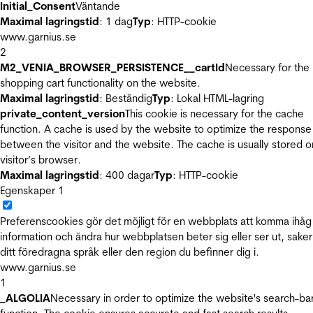
Initial_Consent
Väntande
Maximal lagringstid
: 1 dag
Typ
: HTTP-cookie
www.garnius.se
2
M2_VENIA_BROWSER_PERSISTENCE__cartId
Necessary for the
shopping cart functionality on the website.
Maximal lagringstid
: Beständig
Typ
: Lokal HTML-lagring
private_content_version
This cookie is necessary for the cache
function. A cache is used by the website to optimize the response
between the visitor and the website. The cache is usually stored o
visitor’s browser.
Maximal lagringstid
: 400 dagar
Typ
: HTTP-cookie
Egenskaper
1
Preferenscookies gör det möjligt för en webbplats att komma ihåg
information och ändra hur webbplatsen beter sig eller ser ut, sake
ditt föredragna språk eller den region du befinner dig i.
www.garnius.se
1
_ALGOLIA
Necessary in order to optimize the website's search-ba