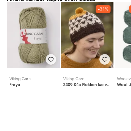
-31%
Viking Garn
Viking Garn
Woolev
Frøya
2309-04a Flokken lue voksen
Wool L