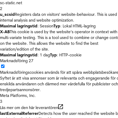
sc-static.net
2
u_scsid
Registers data on visitors' website-behaviour. This is used 
internal analysis and website optimization.
Maximal lagringstid
: Session
Typ
: Lokal HTML-lagring
X-AB
This cookie is used by the website’s operator in context with
multi-variate testing. This is a tool used to combine or change con
on the website. This allows the website to find the best
variation/edition of the site.
Maximal lagringstid
: 1 dag
Typ
: HTTP-cookie
Marknadsföring
27
Marknadsföringscookies används för att spåra webbplatsbesökare
Syftet är att visa annonser som är relevanta och engagerande för
enskilda användaren och därmed mer värdefulla för publicister och
tredjepartsannonsörer.
Meta Platforms, Inc.
3
Läs mer om den här leverantören
lastExternalReferrer
Detects how the user reached the website 