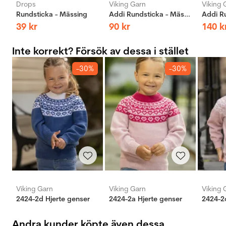
Drops
Viking Garn
Viking 
Rundsticka - Mässing
Addi Rundsticka - Mässing
39
kr
90
kr
140
k
Inte korrekt? Försök av dessa i stället
-30%
-30%
Viking Garn
Viking Garn
Viking 
2424-2d Hjerte genser
2424-2a Hjerte genser
2424-2
Andra kunder köpte även dessa