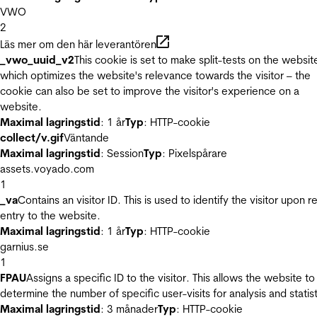
VWO
2
Läs mer om den här leverantören
_vwo_uuid_v2
This cookie is set to make split-tests on the websit
which optimizes the website's relevance towards the visitor – the
cookie can also be set to improve the visitor's experience on a
website.
Maximal lagringstid
: 1 år
Typ
: HTTP-cookie
collect/v.gif
Väntande
Maximal lagringstid
: Session
Typ
: Pixelspårare
assets.voyado.com
1
_va
Contains an visitor ID. This is used to identify the visitor upon r
entry to the website.
Maximal lagringstid
: 1 år
Typ
: HTTP-cookie
garnius.se
1
FPAU
Assigns a specific ID to the visitor. This allows the website to
determine the number of specific user-visits for analysis and statist
Maximal lagringstid
: 3 månader
Typ
: HTTP-cookie