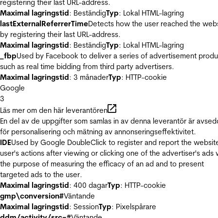
registering their last URL-address.
Maximal lagringstid
: Beständig
Typ
: Lokal HTML-lagring
lastExternalReferrerTime
Detects how the user reached the web
by registering their last URL-address.
Maximal lagringstid
: Beständig
Typ
: Lokal HTML-lagring
_fbp
Used by Facebook to deliver a series of advertisement produ
such as real time bidding from third party advertisers.
Maximal lagringstid
: 3 månader
Typ
: HTTP-cookie
Google
3
Läs mer om den här leverantören
En del av de uppgifter som samlas in av denna leverantör är avse
för personalisering och mätning av annonseringseffektivitet.
IDE
Used by Google DoubleClick to register and report the websit
user's actions after viewing or clicking one of the advertiser's ads 
the purpose of measuring the efficacy of an ad and to present
targeted ads to the user.
Maximal lagringstid
: 400 dagar
Typ
: HTTP-cookie
gmp\conversion#
Väntande
Maximal lagringstid
: Session
Typ
: Pixelspårare
ddm/activity/src=#
Väntande