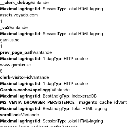
__clerk_debug
Väntande
Maximal lagringstid
: Session
Typ
: Lokal HTML-lagring
assets.voyado.com
1
_vaS
Väntande
Maximal lagringstid
: Session
Typ
: Lokal HTML-lagring
garnius.se
1
prev_page_path
Väntande
Maximal lagringstid
: 1 dag
Typ
: HTTP-cookie
www.garnius.se
5
clerk-visitor-id
Väntande
Maximal lagringstid
: 1 dag
Typ
: HTTP-cookie
Garnius-cache#apollogql
Väntande
Maximal lagringstid
: Beständig
Typ
: IndexeradDB
M2_VENIA_BROWSER_PERSISTENCE__magento_cache_id
Vän
Maximal lagringstid
: Beständig
Typ
: Lokal HTML-lagring
scrollLock
Väntande
Maximal lagringstid
: Session
Typ
: Lokal HTML-lagring