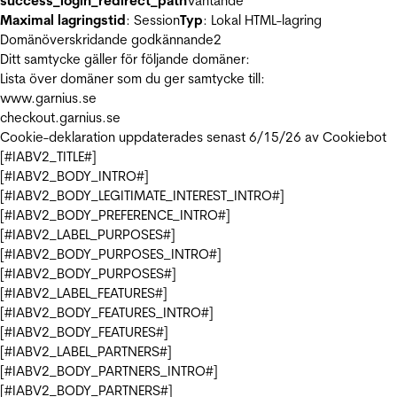
success_login_redirect_path
Väntande
Maximal lagringstid
: Session
Typ
: Lokal HTML-lagring
Domänöverskridande godkännande
2
Ditt samtycke gäller för följande domäner:
Lista över domäner som du ger samtycke till:
www.garnius.se
checkout.garnius.se
Cookie-deklaration uppdaterades senast 6/15/26 av
Cookiebot
[#IABV2_TITLE#]
[#IABV2_BODY_INTRO#]
[#IABV2_BODY_LEGITIMATE_INTEREST_INTRO#]
[#IABV2_BODY_PREFERENCE_INTRO#]
[#IABV2_LABEL_PURPOSES#]
[#IABV2_BODY_PURPOSES_INTRO#]
[#IABV2_BODY_PURPOSES#]
[#IABV2_LABEL_FEATURES#]
[#IABV2_BODY_FEATURES_INTRO#]
[#IABV2_BODY_FEATURES#]
[#IABV2_LABEL_PARTNERS#]
[#IABV2_BODY_PARTNERS_INTRO#]
[#IABV2_BODY_PARTNERS#]