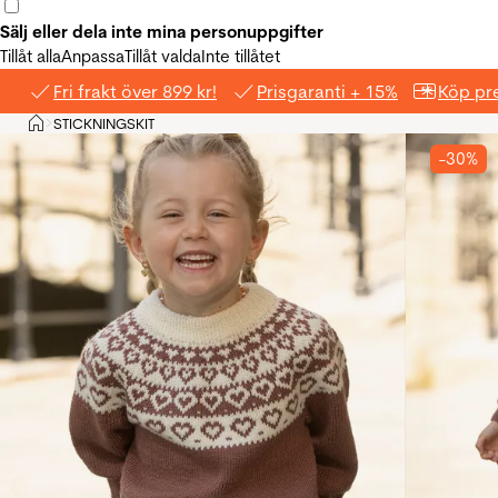
Sälj eller dela inte mina personuppgifter
Tillåt alla
Anpassa
Tillåt valda
Inte tillåtet
Fri frakt över 899 kr!
Prisgaranti + 15%
Köp pre
Hem
STICKNINGSKIT
>
-30%