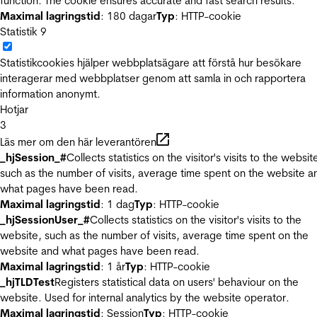
function. The cookie ensures accurate and fast search results.
Maximal lagringstid
: 180 dagar
Typ
: HTTP-cookie
Statistik
9
Statistikcookies hjälper webbplatsägare att förstå hur besökare
interagerar med webbplatser genom att samla in och rapportera
information anonymt.
Hotjar
3
Läs mer om den här leverantören
_hjSession_#
Collects statistics on the visitor's visits to the websit
such as the number of visits, average time spent on the website a
what pages have been read.
Maximal lagringstid
: 1 dag
Typ
: HTTP-cookie
_hjSessionUser_#
Collects statistics on the visitor's visits to the
website, such as the number of visits, average time spent on the
website and what pages have been read.
Maximal lagringstid
: 1 år
Typ
: HTTP-cookie
_hjTLDTest
Registers statistical data on users' behaviour on the
website. Used for internal analytics by the website operator.
Maximal lagringstid
: Session
Typ
: HTTP-cookie