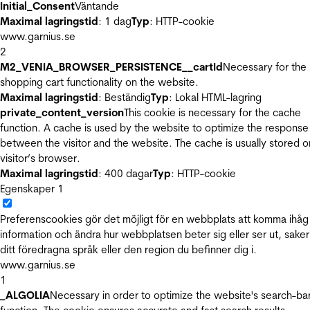
Initial_Consent
Väntande
Maximal lagringstid
: 1 dag
Typ
: HTTP-cookie
www.garnius.se
2
M2_VENIA_BROWSER_PERSISTENCE__cartId
Necessary for the
shopping cart functionality on the website.
Maximal lagringstid
: Beständig
Typ
: Lokal HTML-lagring
private_content_version
This cookie is necessary for the cache
function. A cache is used by the website to optimize the response
between the visitor and the website. The cache is usually stored o
visitor’s browser.
Maximal lagringstid
: 400 dagar
Typ
: HTTP-cookie
Egenskaper
1
Preferenscookies gör det möjligt för en webbplats att komma ihåg
information och ändra hur webbplatsen beter sig eller ser ut, sake
ditt föredragna språk eller den region du befinner dig i.
www.garnius.se
1
_ALGOLIA
Necessary in order to optimize the website's search-ba