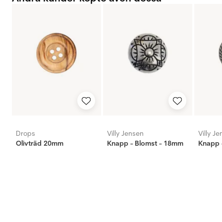
Drops
Villy Jensen
Villy J
Olivträd 20mm
Knapp - Blomst - 18mm