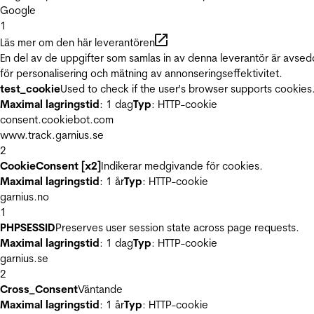
Google
1
Läs mer om den här leverantören
En del av de uppgifter som samlas in av denna leverantör är avse
för personalisering och mätning av annonseringseffektivitet.
test_cookie
Used to check if the user's browser supports cookies
Maximal lagringstid
: 1 dag
Typ
: HTTP-cookie
consent.cookiebot.com
www.track.garnius.se
2
CookieConsent [x2]
Indikerar medgivande för cookies.
Maximal lagringstid
: 1 år
Typ
: HTTP-cookie
garnius.no
1
PHPSESSID
Preserves user session state across page requests.
Maximal lagringstid
: 1 dag
Typ
: HTTP-cookie
garnius.se
2
Cross_Consent
Väntande
Maximal lagringstid
: 1 år
Typ
: HTTP-cookie