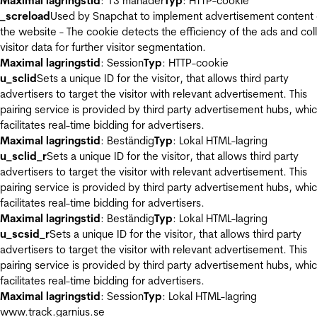
Maximal lagringstid
: 13 månader
Typ
: HTTP-cookie
_screload
Used by Snapchat to implement advertisement content
the website - The cookie detects the efficiency of the ads and col
visitor data for further visitor segmentation.
Maximal lagringstid
: Session
Typ
: HTTP-cookie
u_sclid
Sets a unique ID for the visitor, that allows third party
advertisers to target the visitor with relevant advertisement. This
pairing service is provided by third party advertisement hubs, whi
facilitates real-time bidding for advertisers.
Maximal lagringstid
: Beständig
Typ
: Lokal HTML-lagring
u_sclid_r
Sets a unique ID for the visitor, that allows third party
advertisers to target the visitor with relevant advertisement. This
pairing service is provided by third party advertisement hubs, whi
facilitates real-time bidding for advertisers.
Maximal lagringstid
: Beständig
Typ
: Lokal HTML-lagring
u_scsid_r
Sets a unique ID for the visitor, that allows third party
advertisers to target the visitor with relevant advertisement. This
pairing service is provided by third party advertisement hubs, whi
facilitates real-time bidding for advertisers.
Maximal lagringstid
: Session
Typ
: Lokal HTML-lagring
www.track.garnius.se