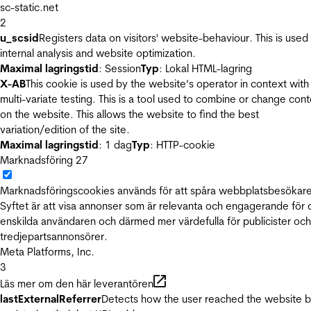
sc-static.net
2
u_scsid
Registers data on visitors' website-behaviour. This is used 
internal analysis and website optimization.
Maximal lagringstid
: Session
Typ
: Lokal HTML-lagring
X-AB
This cookie is used by the website’s operator in context with
multi-variate testing. This is a tool used to combine or change con
on the website. This allows the website to find the best
variation/edition of the site.
Maximal lagringstid
: 1 dag
Typ
: HTTP-cookie
Marknadsföring
27
Marknadsföringscookies används för att spåra webbplatsbesökare
Syftet är att visa annonser som är relevanta och engagerande för
enskilda användaren och därmed mer värdefulla för publicister och
tredjepartsannonsörer.
Meta Platforms, Inc.
3
Läs mer om den här leverantören
lastExternalReferrer
Detects how the user reached the website 