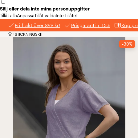
Sälj eller dela inte mina personuppgifter
Tillåt alla
Anpassa
Tillåt valda
Inte tillåtet
Fri frakt över 899 kr!
Prisgaranti + 15%
Köp pre
Hem
STICKNINGSKIT
>
-30%