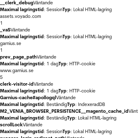
__clerk_debug
Väntande
Maximal lagringstid
: Session
Typ
: Lokal HTML-lagring
assets.voyado.com
1
_vaS
Väntande
Maximal lagringstid
: Session
Typ
: Lokal HTML-lagring
garnius.se
1
prev_page_path
Väntande
Maximal lagringstid
: 1 dag
Typ
: HTTP-cookie
www.garnius.se
5
clerk-visitor-id
Väntande
Maximal lagringstid
: 1 dag
Typ
: HTTP-cookie
Garnius-cache#apollogql
Väntande
Maximal lagringstid
: Beständig
Typ
: IndexeradDB
M2_VENIA_BROWSER_PERSISTENCE__magento_cache_id
Vän
Maximal lagringstid
: Beständig
Typ
: Lokal HTML-lagring
scrollLock
Väntande
Maximal lagringstid
: Session
Typ
: Lokal HTML-lagring