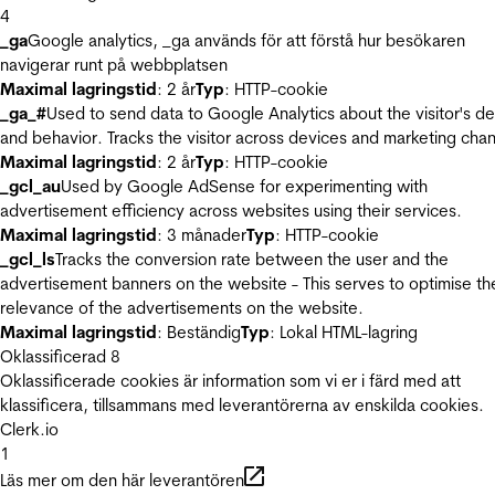
4
_ga
Google analytics, _ga används för att förstå hur besökaren
navigerar runt på webbplatsen
Maximal lagringstid
: 2 år
Typ
: HTTP-cookie
_ga_#
Used to send data to Google Analytics about the visitor's d
and behavior. Tracks the visitor across devices and marketing chan
Maximal lagringstid
: 2 år
Typ
: HTTP-cookie
_gcl_au
Used by Google AdSense for experimenting with
advertisement efficiency across websites using their services.
Maximal lagringstid
: 3 månader
Typ
: HTTP-cookie
_gcl_ls
Tracks the conversion rate between the user and the
advertisement banners on the website - This serves to optimise th
relevance of the advertisements on the website.
Maximal lagringstid
: Beständig
Typ
: Lokal HTML-lagring
Oklassificerad
8
Oklassificerade cookies är information som vi er i färd med att
klassificera, tillsammans med leverantörerna av enskilda cookies.
Clerk.io
1
Läs mer om den här leverantören