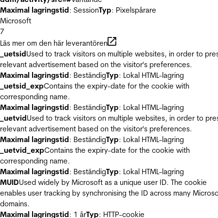
Maximal lagringstid
: Session
Typ
: Pixelspårare
Microsoft
7
Läs mer om den här leverantören
_uetsid
Used to track visitors on multiple websites, in order to pre
relevant advertisement based on the visitor's preferences.
Maximal lagringstid
: Beständig
Typ
: Lokal HTML-lagring
_uetsid_exp
Contains the expiry-date for the cookie with
corresponding name.
Maximal lagringstid
: Beständig
Typ
: Lokal HTML-lagring
_uetvid
Used to track visitors on multiple websites, in order to pre
relevant advertisement based on the visitor's preferences.
Maximal lagringstid
: Beständig
Typ
: Lokal HTML-lagring
_uetvid_exp
Contains the expiry-date for the cookie with
corresponding name.
Maximal lagringstid
: Beständig
Typ
: Lokal HTML-lagring
MUID
Used widely by Microsoft as a unique user ID. The cookie
enables user tracking by synchronising the ID across many Microso
domains.
Maximal lagringstid
: 1 år
Typ
: HTTP-cookie