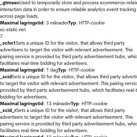
_gtmeec
Used to temporarily store and process ecommerce-relat
interaction data in order to ensure reliable analytics event tracking
across page loads.
Maximal lagringstid
: 3 månader
Typ
: HTTP-cookie
sc-static.net
7
_schn1
Sets a unique ID for the visitor, that allows third party
advertisers to target the visitor with relevant advertisement. This
pairing service is provided by third party advertisement hubs, whi
facilitates real-time bidding for advertisers.
Maximal lagringstid
: 1 dag
Typ
: HTTP-cookie
_scid
Sets a unique ID for the visitor, that allows third party advert
to target the visitor with relevant advertisement. This pairing servic
provided by third party advertisement hubs, which facilitates real-
bidding for advertisers.
Maximal lagringstid
: 13 månader
Typ
: HTTP-cookie
_scid_r
Sets a unique ID for the visitor, that allows third party
advertisers to target the visitor with relevant advertisement. This
pairing service is provided by third party advertisement hubs, whi
facilitates real-time bidding for advertisers.