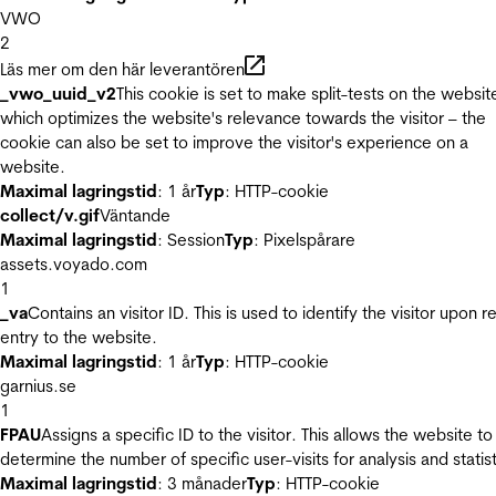
VWO
2
Läs mer om den här leverantören
_vwo_uuid_v2
This cookie is set to make split-tests on the websit
which optimizes the website's relevance towards the visitor – the
cookie can also be set to improve the visitor's experience on a
website.
Maximal lagringstid
: 1 år
Typ
: HTTP-cookie
collect/v.gif
Väntande
Maximal lagringstid
: Session
Typ
: Pixelspårare
assets.voyado.com
1
_va
Contains an visitor ID. This is used to identify the visitor upon r
entry to the website.
Maximal lagringstid
: 1 år
Typ
: HTTP-cookie
garnius.se
1
FPAU
Assigns a specific ID to the visitor. This allows the website to
determine the number of specific user-visits for analysis and statist
Maximal lagringstid
: 3 månader
Typ
: HTTP-cookie