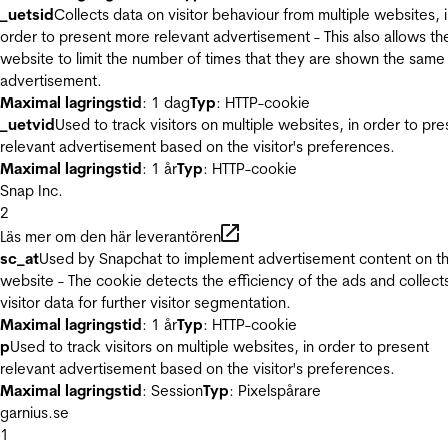
_uetsid
Collects data on visitor behaviour from multiple websites, 
order to present more relevant advertisement - This also allows th
website to limit the number of times that they are shown the same
advertisement.
Maximal lagringstid
: 1 dag
Typ
: HTTP-cookie
_uetvid
Used to track visitors on multiple websites, in order to pre
relevant advertisement based on the visitor's preferences.
Maximal lagringstid
: 1 år
Typ
: HTTP-cookie
Snap Inc.
2
Läs mer om den här leverantören
sc_at
Used by Snapchat to implement advertisement content on t
website - The cookie detects the efficiency of the ads and collect
visitor data for further visitor segmentation.
Maximal lagringstid
: 1 år
Typ
: HTTP-cookie
p
Used to track visitors on multiple websites, in order to present
relevant advertisement based on the visitor's preferences.
Maximal lagringstid
: Session
Typ
: Pixelspårare
garnius.se
1