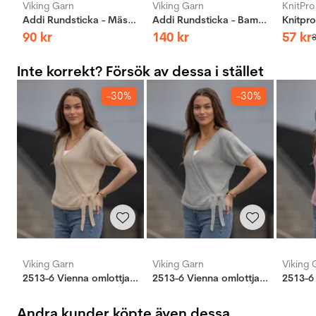
Viking Garn
Viking Garn
KnitPro
Addi Rundsticka - Mässing
Addi Rundsticka - Bambus
90
kr
140
kr
57
kr
Inte korrekt? Försök av dessa i stället
-30%
-30%
Viking Garn
Viking Garn
Viking 
2513-6 Vienna omlottjacka
2513-6 Vienna omlottjacka
Andra kunder köpte även dessa