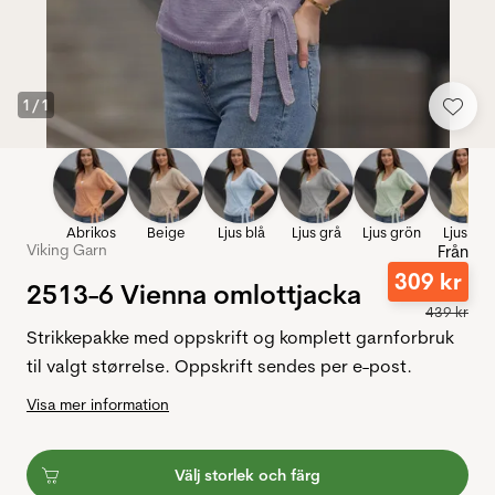
1
/
1
Abrikos
Beige
Ljus blå
Ljus grå
Ljus grön
Ljus gul
Viking Garn
Från
309
kr
2513-6 Vienna omlottjacka
439
kr
Strikkepakke med oppskrift og komplett garnforbruk
til valgt størrelse. Oppskrift sendes per e-post.
Visa mer information
Välj storlek och färg