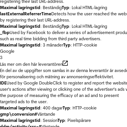
registering their last URL-address.
Maximal lagringstid
: Beständig
Typ
: Lokal HTML-lagring
lastExternalReferrerTime
Detects how the user reached the web
by registering their last URL-address.
Maximal lagringstid
: Beständig
Typ
: Lokal HTML-lagring
_fbp
Used by Facebook to deliver a series of advertisement produ
such as real time bidding from third party advertisers.
Maximal lagringstid
: 3 månader
Typ
: HTTP-cookie
Google
3
Läs mer om den här leverantören
En del av de uppgifter som samlas in av denna leverantör är avse
för personalisering och mätning av annonseringseffektivitet.
IDE
Used by Google DoubleClick to register and report the websit
user's actions after viewing or clicking one of the advertiser's ads 
the purpose of measuring the efficacy of an ad and to present
targeted ads to the user.
Maximal lagringstid
: 400 dagar
Typ
: HTTP-cookie
gmp\conversion#
Väntande
Maximal lagringstid
: Session
Typ
: Pixelspårare
ddm/activity/src=#
Väntande