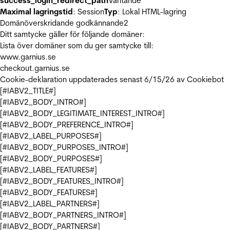
success_login_redirect_path
Väntande
Maximal lagringstid
: Session
Typ
: Lokal HTML-lagring
Domänöverskridande godkännande
2
Ditt samtycke gäller för följande domäner:
Lista över domäner som du ger samtycke till:
www.garnius.se
checkout.garnius.se
Cookie-deklaration uppdaterades senast 6/15/26 av
Cookiebot
[#IABV2_TITLE#]
[#IABV2_BODY_INTRO#]
[#IABV2_BODY_LEGITIMATE_INTEREST_INTRO#]
[#IABV2_BODY_PREFERENCE_INTRO#]
[#IABV2_LABEL_PURPOSES#]
[#IABV2_BODY_PURPOSES_INTRO#]
[#IABV2_BODY_PURPOSES#]
[#IABV2_LABEL_FEATURES#]
[#IABV2_BODY_FEATURES_INTRO#]
[#IABV2_BODY_FEATURES#]
[#IABV2_LABEL_PARTNERS#]
[#IABV2_BODY_PARTNERS_INTRO#]
[#IABV2_BODY_PARTNERS#]