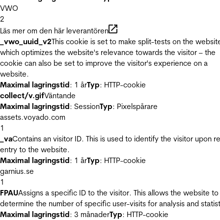
VWO
2
Läs mer om den här leverantören
_vwo_uuid_v2
This cookie is set to make split-tests on the websit
which optimizes the website's relevance towards the visitor – the
cookie can also be set to improve the visitor's experience on a
website.
Maximal lagringstid
: 1 år
Typ
: HTTP-cookie
collect/v.gif
Väntande
Maximal lagringstid
: Session
Typ
: Pixelspårare
assets.voyado.com
1
_va
Contains an visitor ID. This is used to identify the visitor upon r
entry to the website.
Maximal lagringstid
: 1 år
Typ
: HTTP-cookie
garnius.se
1
FPAU
Assigns a specific ID to the visitor. This allows the website to
determine the number of specific user-visits for analysis and statist
Maximal lagringstid
: 3 månader
Typ
: HTTP-cookie