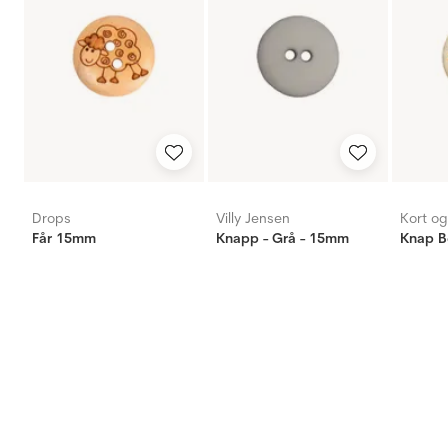
Drops
Villy Jensen
Kort o
Får 15mm
Knapp - Grå - 15mm