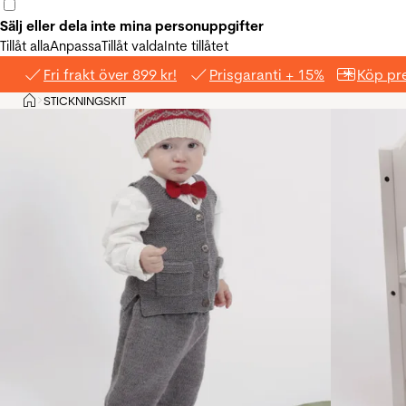
Sälj eller dela inte mina personuppgifter
Tillåt alla
Anpassa
Tillåt valda
Inte tillåtet
Fri frakt över 899 kr!
Prisgaranti + 15%
Köp pre
Hem
STICKNINGSKIT
>