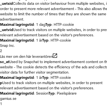
_uetsid
Collects data on visitor behaviour from multiple websites, 
order to present more relevant advertisement - This also allows th
website to limit the number of times that they are shown the same
advertisement.
Maximal lagringstid
: 1 dag
Typ
: HTTP-cookie
_uetvid
Used to track visitors on multiple websites, in order to pre
relevant advertisement based on the visitor's preferences.
Maximal lagringstid
: 1 år
Typ
: HTTP-cookie
Snap Inc.
2
Läs mer om den här leverantören
sc_at
Used by Snapchat to implement advertisement content on t
website - The cookie detects the efficiency of the ads and collect
visitor data for further visitor segmentation.
Maximal lagringstid
: 1 år
Typ
: HTTP-cookie
p
Used to track visitors on multiple websites, in order to present
relevant advertisement based on the visitor's preferences.
Maximal lagringstid
: Session
Typ
: Pixelspårare
garnius.se
1