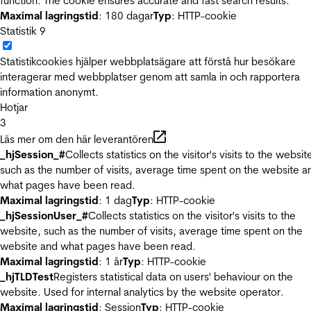
function. The cookie ensures accurate and fast search results.
Maximal lagringstid
: 180 dagar
Typ
: HTTP-cookie
Statistik
9
Statistikcookies hjälper webbplatsägare att förstå hur besökare
interagerar med webbplatser genom att samla in och rapportera
information anonymt.
Hotjar
3
Läs mer om den här leverantören
_hjSession_#
Collects statistics on the visitor's visits to the websit
such as the number of visits, average time spent on the website a
what pages have been read.
Maximal lagringstid
: 1 dag
Typ
: HTTP-cookie
_hjSessionUser_#
Collects statistics on the visitor's visits to the
website, such as the number of visits, average time spent on the
website and what pages have been read.
Maximal lagringstid
: 1 år
Typ
: HTTP-cookie
_hjTLDTest
Registers statistical data on users' behaviour on the
website. Used for internal analytics by the website operator.
Maximal lagringstid
: Session
Typ
: HTTP-cookie