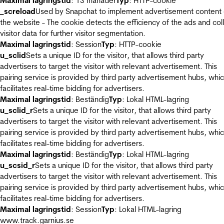
Maximal lagringstid
: 13 månader
Typ
: HTTP-cookie
_screload
Used by Snapchat to implement advertisement content
the website - The cookie detects the efficiency of the ads and col
visitor data for further visitor segmentation.
Maximal lagringstid
: Session
Typ
: HTTP-cookie
u_sclid
Sets a unique ID for the visitor, that allows third party
advertisers to target the visitor with relevant advertisement. This
pairing service is provided by third party advertisement hubs, whi
facilitates real-time bidding for advertisers.
Maximal lagringstid
: Beständig
Typ
: Lokal HTML-lagring
u_sclid_r
Sets a unique ID for the visitor, that allows third party
advertisers to target the visitor with relevant advertisement. This
pairing service is provided by third party advertisement hubs, whi
facilitates real-time bidding for advertisers.
Maximal lagringstid
: Beständig
Typ
: Lokal HTML-lagring
u_scsid_r
Sets a unique ID for the visitor, that allows third party
advertisers to target the visitor with relevant advertisement. This
pairing service is provided by third party advertisement hubs, whi
facilitates real-time bidding for advertisers.
Maximal lagringstid
: Session
Typ
: Lokal HTML-lagring
www.track.garnius.se