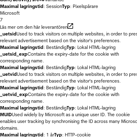
Maximal lagringstid
: Session
Typ
: Pixelspårare
Microsoft
7
Läs mer om den här leverantören
_uetsid
Used to track visitors on multiple websites, in order to pre
relevant advertisement based on the visitor's preferences.
Maximal lagringstid
: Beständig
Typ
: Lokal HTML-lagring
_uetsid_exp
Contains the expiry-date for the cookie with
corresponding name.
Maximal lagringstid
: Beständig
Typ
: Lokal HTML-lagring
_uetvid
Used to track visitors on multiple websites, in order to pre
relevant advertisement based on the visitor's preferences.
Maximal lagringstid
: Beständig
Typ
: Lokal HTML-lagring
_uetvid_exp
Contains the expiry-date for the cookie with
corresponding name.
Maximal lagringstid
: Beständig
Typ
: Lokal HTML-lagring
MUID
Used widely by Microsoft as a unique user ID. The cookie
enables user tracking by synchronising the ID across many Microso
domains.
Maximal lagringstid
: 1 år
Typ
: HTTP-cookie