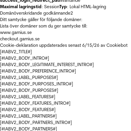
success_login_redirect_path
Väntande
Maximal lagringstid
: Session
Typ
: Lokal HTML-lagring
Domänöverskridande godkännande
2
Ditt samtycke gäller för följande domäner:
Lista över domäner som du ger samtycke till:
www.garnius.se
checkout.garnius.se
Cookie-deklaration uppdaterades senast 6/15/26 av
Cookiebot
[#IABV2_TITLE#]
[#IABV2_BODY_INTRO#]
[#IABV2_BODY_LEGITIMATE_INTEREST_INTRO#]
[#IABV2_BODY_PREFERENCE_INTRO#]
[#IABV2_LABEL_PURPOSES#]
[#IABV2_BODY_PURPOSES_INTRO#]
[#IABV2_BODY_PURPOSES#]
[#IABV2_LABEL_FEATURES#]
[#IABV2_BODY_FEATURES_INTRO#]
[#IABV2_BODY_FEATURES#]
[#IABV2_LABEL_PARTNERS#]
[#IABV2_BODY_PARTNERS_INTRO#]
[#IABV2_BODY_PARTNERS#]