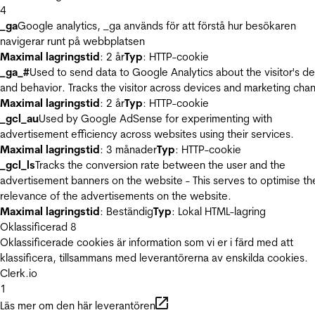
4
_ga
Google analytics, _ga används för att förstå hur besökaren
navigerar runt på webbplatsen
Maximal lagringstid
: 2 år
Typ
: HTTP-cookie
_ga_#
Used to send data to Google Analytics about the visitor's d
and behavior. Tracks the visitor across devices and marketing chan
Maximal lagringstid
: 2 år
Typ
: HTTP-cookie
_gcl_au
Used by Google AdSense for experimenting with
advertisement efficiency across websites using their services.
Maximal lagringstid
: 3 månader
Typ
: HTTP-cookie
_gcl_ls
Tracks the conversion rate between the user and the
advertisement banners on the website - This serves to optimise th
relevance of the advertisements on the website.
Maximal lagringstid
: Beständig
Typ
: Lokal HTML-lagring
Oklassificerad
8
Oklassificerade cookies är information som vi er i färd med att
klassificera, tillsammans med leverantörerna av enskilda cookies.
Clerk.io
1
Läs mer om den här leverantören