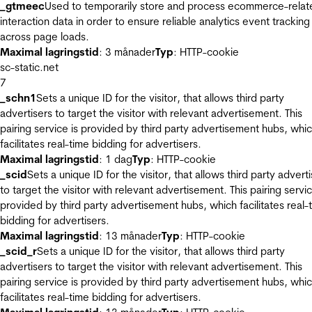
_gtmeec
Used to temporarily store and process ecommerce-relat
interaction data in order to ensure reliable analytics event tracking
across page loads.
Maximal lagringstid
: 3 månader
Typ
: HTTP-cookie
sc-static.net
7
_schn1
Sets a unique ID for the visitor, that allows third party
advertisers to target the visitor with relevant advertisement. This
pairing service is provided by third party advertisement hubs, whi
facilitates real-time bidding for advertisers.
Maximal lagringstid
: 1 dag
Typ
: HTTP-cookie
_scid
Sets a unique ID for the visitor, that allows third party advert
to target the visitor with relevant advertisement. This pairing servic
provided by third party advertisement hubs, which facilitates real-
bidding for advertisers.
Maximal lagringstid
: 13 månader
Typ
: HTTP-cookie
_scid_r
Sets a unique ID for the visitor, that allows third party
advertisers to target the visitor with relevant advertisement. This
pairing service is provided by third party advertisement hubs, whi
facilitates real-time bidding for advertisers.