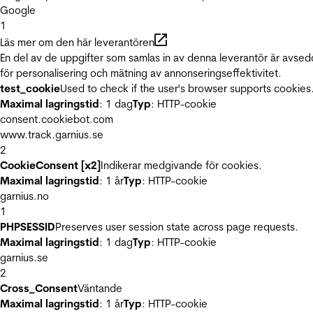
Google
1
Läs mer om den här leverantören
En del av de uppgifter som samlas in av denna leverantör är avse
för personalisering och mätning av annonseringseffektivitet.
test_cookie
Used to check if the user's browser supports cookies
Maximal lagringstid
: 1 dag
Typ
: HTTP-cookie
consent.cookiebot.com
www.track.garnius.se
2
CookieConsent [x2]
Indikerar medgivande för cookies.
Maximal lagringstid
: 1 år
Typ
: HTTP-cookie
garnius.no
1
PHPSESSID
Preserves user session state across page requests.
Maximal lagringstid
: 1 dag
Typ
: HTTP-cookie
garnius.se
2
Cross_Consent
Väntande
Maximal lagringstid
: 1 år
Typ
: HTTP-cookie