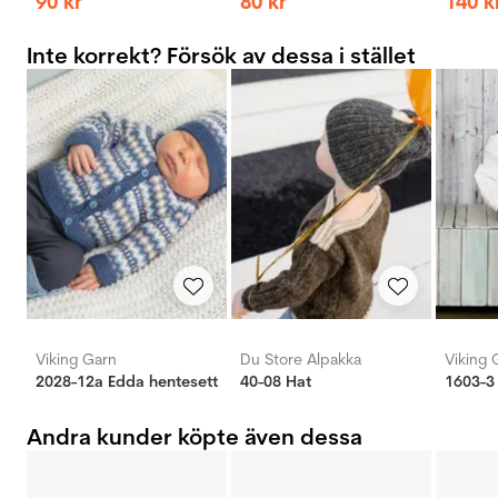
90
kr
80
kr
140
k
Inte korrekt? Försök av dessa i stället
Viking Garn
Du Store Alpakka
Viking 
2028-12a Edda hentesett
40-08 Hat
1603-3 
Andra kunder köpte även dessa