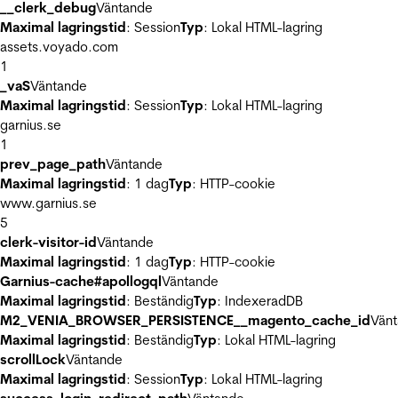
__clerk_debug
Väntande
Maximal lagringstid
: Session
Typ
: Lokal HTML-lagring
assets.voyado.com
1
_vaS
Väntande
Maximal lagringstid
: Session
Typ
: Lokal HTML-lagring
garnius.se
1
prev_page_path
Väntande
Maximal lagringstid
: 1 dag
Typ
: HTTP-cookie
www.garnius.se
5
clerk-visitor-id
Väntande
Maximal lagringstid
: 1 dag
Typ
: HTTP-cookie
Garnius-cache#apollogql
Väntande
Maximal lagringstid
: Beständig
Typ
: IndexeradDB
M2_VENIA_BROWSER_PERSISTENCE__magento_cache_id
Vän
Maximal lagringstid
: Beständig
Typ
: Lokal HTML-lagring
scrollLock
Väntande
Maximal lagringstid
: Session
Typ
: Lokal HTML-lagring