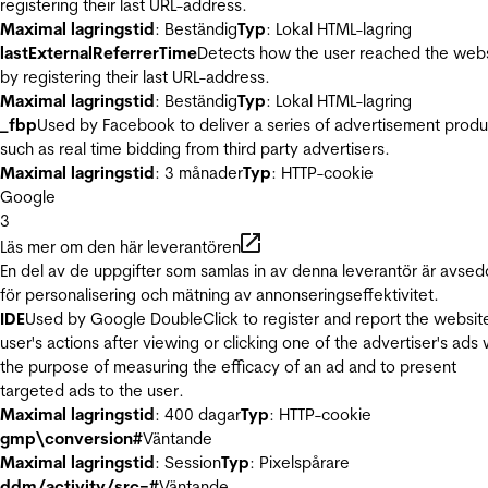
registering their last URL-address.
Maximal lagringstid
: Beständig
Typ
: Lokal HTML-lagring
lastExternalReferrerTime
Detects how the user reached the web
by registering their last URL-address.
Maximal lagringstid
: Beständig
Typ
: Lokal HTML-lagring
_fbp
Used by Facebook to deliver a series of advertisement produ
such as real time bidding from third party advertisers.
Maximal lagringstid
: 3 månader
Typ
: HTTP-cookie
Google
3
Läs mer om den här leverantören
En del av de uppgifter som samlas in av denna leverantör är avse
för personalisering och mätning av annonseringseffektivitet.
IDE
Used by Google DoubleClick to register and report the websit
user's actions after viewing or clicking one of the advertiser's ads 
the purpose of measuring the efficacy of an ad and to present
targeted ads to the user.
Maximal lagringstid
: 400 dagar
Typ
: HTTP-cookie
gmp\conversion#
Väntande
Maximal lagringstid
: Session
Typ
: Pixelspårare
ddm/activity/src=#
Väntande