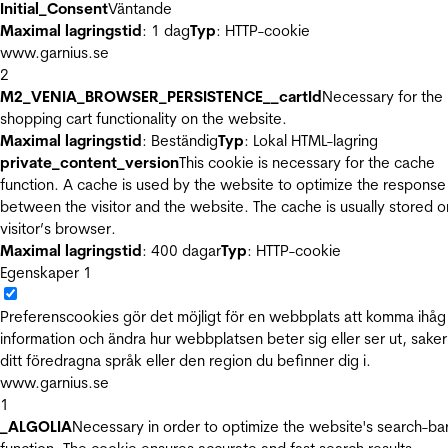
Initial_Consent
Väntande
Maximal lagringstid
: 1 dag
Typ
: HTTP-cookie
www.garnius.se
2
M2_VENIA_BROWSER_PERSISTENCE__cartId
Necessary for the
shopping cart functionality on the website.
Maximal lagringstid
: Beständig
Typ
: Lokal HTML-lagring
private_content_version
This cookie is necessary for the cache
function. A cache is used by the website to optimize the response
between the visitor and the website. The cache is usually stored o
visitor’s browser.
Maximal lagringstid
: 400 dagar
Typ
: HTTP-cookie
Egenskaper
1
Preferenscookies gör det möjligt för en webbplats att komma ihåg
information och ändra hur webbplatsen beter sig eller ser ut, sake
ditt föredragna språk eller den region du befinner dig i.
www.garnius.se
1
_ALGOLIA
Necessary in order to optimize the website's search-ba