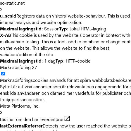
sc-static.net
2
u_scsid
Registers data on visitors' website-behaviour. This is used 
internal analysis and website optimization.
Maximal lagringstid
: Session
Typ
: Lokal HTML-lagring
X-AB
This cookie is used by the website’s operator in context with
multi-variate testing. This is a tool used to combine or change con
on the website. This allows the website to find the best
variation/edition of the site.
Maximal lagringstid
: 1 dag
Typ
: HTTP-cookie
Marknadsföring
27
Marknadsföringscookies används för att spåra webbplatsbesökare
Syftet är att visa annonser som är relevanta och engagerande för
enskilda användaren och därmed mer värdefulla för publicister och
tredjepartsannonsörer.
Meta Platforms, Inc.
3
Läs mer om den här leverantören
lastExternalReferrer
Detects how the user reached the website 