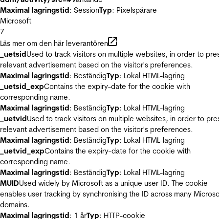
Maximal lagringstid
: Session
Typ
: Pixelspårare
Microsoft
7
Läs mer om den här leverantören
_uetsid
Used to track visitors on multiple websites, in order to pre
relevant advertisement based on the visitor's preferences.
Maximal lagringstid
: Beständig
Typ
: Lokal HTML-lagring
_uetsid_exp
Contains the expiry-date for the cookie with
corresponding name.
Maximal lagringstid
: Beständig
Typ
: Lokal HTML-lagring
_uetvid
Used to track visitors on multiple websites, in order to pre
relevant advertisement based on the visitor's preferences.
Maximal lagringstid
: Beständig
Typ
: Lokal HTML-lagring
_uetvid_exp
Contains the expiry-date for the cookie with
corresponding name.
Maximal lagringstid
: Beständig
Typ
: Lokal HTML-lagring
MUID
Used widely by Microsoft as a unique user ID. The cookie
enables user tracking by synchronising the ID across many Microso
domains.
Maximal lagringstid
: 1 år
Typ
: HTTP-cookie