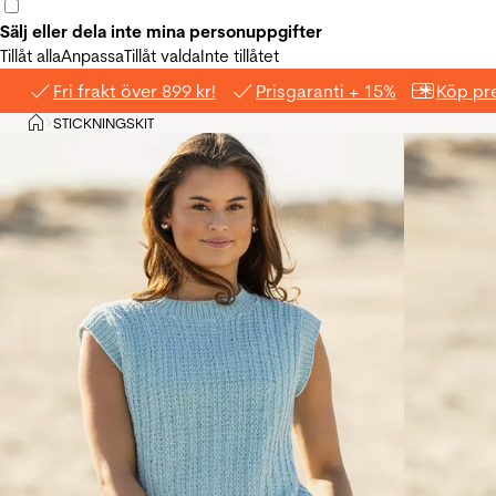
Sälj eller dela inte mina personuppgifter
Tillåt alla
Anpassa
Tillåt valda
Inte tillåtet
Fri frakt över 899 kr!
Prisgaranti + 15%
Köp pre
Hem
STICKNINGSKIT
>