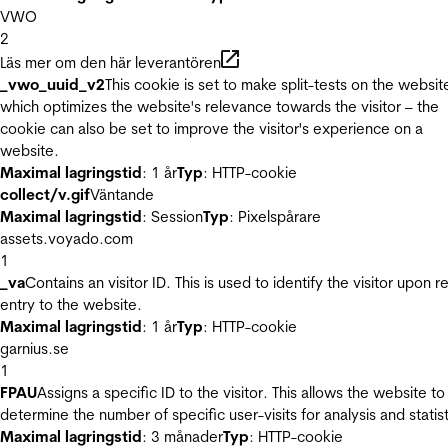
VWO
2
Läs mer om den här leverantören
_vwo_uuid_v2
This cookie is set to make split-tests on the websit
which optimizes the website's relevance towards the visitor – the
cookie can also be set to improve the visitor's experience on a
website.
Maximal lagringstid
: 1 år
Typ
: HTTP-cookie
collect/v.gif
Väntande
Maximal lagringstid
: Session
Typ
: Pixelspårare
assets.voyado.com
1
_va
Contains an visitor ID. This is used to identify the visitor upon r
entry to the website.
Maximal lagringstid
: 1 år
Typ
: HTTP-cookie
garnius.se
1
FPAU
Assigns a specific ID to the visitor. This allows the website to
determine the number of specific user-visits for analysis and statist
Maximal lagringstid
: 3 månader
Typ
: HTTP-cookie