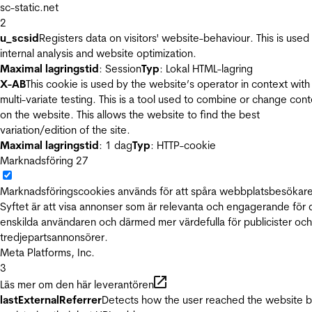
sc-static.net
2
u_scsid
Registers data on visitors' website-behaviour. This is used 
internal analysis and website optimization.
Maximal lagringstid
: Session
Typ
: Lokal HTML-lagring
X-AB
This cookie is used by the website’s operator in context with
multi-variate testing. This is a tool used to combine or change con
on the website. This allows the website to find the best
variation/edition of the site.
Maximal lagringstid
: 1 dag
Typ
: HTTP-cookie
Marknadsföring
27
Marknadsföringscookies används för att spåra webbplatsbesökare
Syftet är att visa annonser som är relevanta och engagerande för
enskilda användaren och därmed mer värdefulla för publicister och
tredjepartsannonsörer.
Meta Platforms, Inc.
3
Läs mer om den här leverantören
lastExternalReferrer
Detects how the user reached the website 