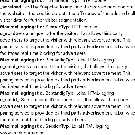
Maximal lagringstid
: 13 månader
Typ
: HTTP-cookie
_screload
Used by Snapchat to implement advertisement content
the website - The cookie detects the efficiency of the ads and col
visitor data for further visitor segmentation.
Maximal lagringstid
: Session
Typ
: HTTP-cookie
u_sclid
Sets a unique ID for the visitor, that allows third party
advertisers to target the visitor with relevant advertisement. This
pairing service is provided by third party advertisement hubs, whi
facilitates real-time bidding for advertisers.
Maximal lagringstid
: Beständig
Typ
: Lokal HTML-lagring
u_sclid_r
Sets a unique ID for the visitor, that allows third party
advertisers to target the visitor with relevant advertisement. This
pairing service is provided by third party advertisement hubs, whi
facilitates real-time bidding for advertisers.
Maximal lagringstid
: Beständig
Typ
: Lokal HTML-lagring
u_scsid_r
Sets a unique ID for the visitor, that allows third party
advertisers to target the visitor with relevant advertisement. This
pairing service is provided by third party advertisement hubs, whi
facilitates real-time bidding for advertisers.
Maximal lagringstid
: Session
Typ
: Lokal HTML-lagring
www.track.garnius.se