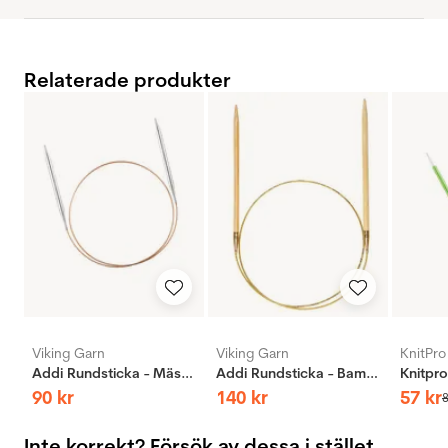
Relaterade produkter
Viking Garn
Viking Garn
KnitPro
Addi Rundsticka - Mässing
Addi Rundsticka - Bambus
90
kr
140
kr
57
kr
Inte korrekt? Försök av dessa i stället