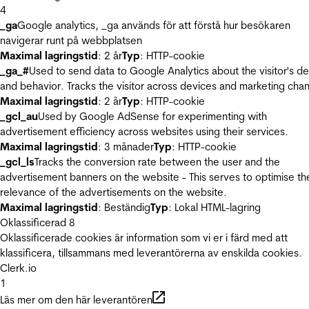
4
_ga
Google analytics, _ga används för att förstå hur besökaren
navigerar runt på webbplatsen
Maximal lagringstid
: 2 år
Typ
: HTTP-cookie
_ga_#
Used to send data to Google Analytics about the visitor's d
and behavior. Tracks the visitor across devices and marketing chan
Maximal lagringstid
: 2 år
Typ
: HTTP-cookie
_gcl_au
Used by Google AdSense for experimenting with
advertisement efficiency across websites using their services.
Maximal lagringstid
: 3 månader
Typ
: HTTP-cookie
_gcl_ls
Tracks the conversion rate between the user and the
advertisement banners on the website - This serves to optimise th
relevance of the advertisements on the website.
Maximal lagringstid
: Beständig
Typ
: Lokal HTML-lagring
Oklassificerad
8
Oklassificerade cookies är information som vi er i färd med att
klassificera, tillsammans med leverantörerna av enskilda cookies.
Clerk.io
1
Läs mer om den här leverantören