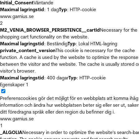
Initial_Consent
Väntande
Maximal lagringstid
: 1 dag
Typ
: HTTP-cookie
www.garnius.se
2
M2_VENIA_BROWSER_PERSISTENCE__cartId
Necessary for the
shopping cart functionality on the website.
Maximal lagringstid
: Beständig
Typ
: Lokal HTML-lagring
private_content_version
This cookie is necessary for the cache
function. A cache is used by the website to optimize the response
between the visitor and the website. The cache is usually stored o
visitor’s browser.
Maximal lagringstid
: 400 dagar
Typ
: HTTP-cookie
Egenskaper
1
Preferenscookies gör det möjligt för en webbplats att komma ihåg
information och ändra hur webbplatsen beter sig eller ser ut, sake
ditt föredragna språk eller den region du befinner dig i.
www.garnius.se
1
_ALGOLIA
Necessary in order to optimize the website's search-ba