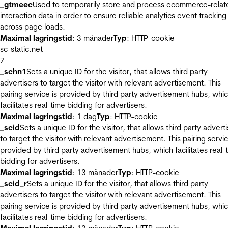
_gtmeec
Used to temporarily store and process ecommerce-relat
interaction data in order to ensure reliable analytics event tracking
across page loads.
Maximal lagringstid
: 3 månader
Typ
: HTTP-cookie
sc-static.net
7
_schn1
Sets a unique ID for the visitor, that allows third party
advertisers to target the visitor with relevant advertisement. This
pairing service is provided by third party advertisement hubs, whi
facilitates real-time bidding for advertisers.
Maximal lagringstid
: 1 dag
Typ
: HTTP-cookie
_scid
Sets a unique ID for the visitor, that allows third party advert
to target the visitor with relevant advertisement. This pairing servic
provided by third party advertisement hubs, which facilitates real-
bidding for advertisers.
Maximal lagringstid
: 13 månader
Typ
: HTTP-cookie
_scid_r
Sets a unique ID for the visitor, that allows third party
advertisers to target the visitor with relevant advertisement. This
pairing service is provided by third party advertisement hubs, whi
facilitates real-time bidding for advertisers.