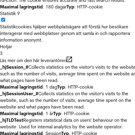
function. The cookie ensures accurate and fast search results.
Maximal lagringstid
: 180 dagar
Typ
: HTTP-cookie
Statistik
9
Statistikcookies hjälper webbplatsägare att förstå hur besökare
interagerar med webbplatser genom att samla in och rapportera
information anonymt.
Hotjar
3
Läs mer om den här leverantören
_hjSession_#
Collects statistics on the visitor's visits to the websit
such as the number of visits, average time spent on the website a
what pages have been read.
Maximal lagringstid
: 1 dag
Typ
: HTTP-cookie
_hjSessionUser_#
Collects statistics on the visitor's visits to the
website, such as the number of visits, average time spent on the
website and what pages have been read.
Maximal lagringstid
: 1 år
Typ
: HTTP-cookie
_hjTLDTest
Registers statistical data on users' behaviour on the
website. Used for internal analytics by the website operator.
Maximal lagringstid
: Session
Typ
: HTTP-cookie