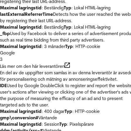
registering their last URL-address.
Maximal lagringstid
: Beständig
Typ
: Lokal HTML-lagring
lastExternalReferrerTime
Detects how the user reached the web
by registering their last URL-address.
Maximal lagringstid
: Beständig
Typ
: Lokal HTML-lagring
_fbp
Used by Facebook to deliver a series of advertisement produ
such as real time bidding from third party advertisers.
Maximal lagringstid
: 3 månader
Typ
: HTTP-cookie
Google
3
Läs mer om den här leverantören
En del av de uppgifter som samlas in av denna leverantör är avse
för personalisering och mätning av annonseringseffektivitet.
IDE
Used by Google DoubleClick to register and report the websit
user's actions after viewing or clicking one of the advertiser's ads 
the purpose of measuring the efficacy of an ad and to present
targeted ads to the user.
Maximal lagringstid
: 400 dagar
Typ
: HTTP-cookie
gmp\conversion#
Väntande
Maximal lagringstid
: Session
Typ
: Pixelspårare
ddm/activity/src=#
Väntande