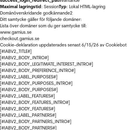
success_login_redirect_path
Väntande
Maximal lagringstid
: Session
Typ
: Lokal HTML-lagring
Domänöverskridande godkännande
2
Ditt samtycke gäller för följande domäner:
Lista över domäner som du ger samtycke till:
www.garnius.se
checkout.garnius.se
Cookie-deklaration uppdaterades senast 6/15/26 av
Cookiebot
[#IABV2_TITLE#]
[#IABV2_BODY_INTRO#]
[#IABV2_BODY_LEGITIMATE_INTEREST_INTRO#]
[#IABV2_BODY_PREFERENCE_INTRO#]
[#IABV2_LABEL_PURPOSES#]
[#IABV2_BODY_PURPOSES_INTRO#]
[#IABV2_BODY_PURPOSES#]
[#IABV2_LABEL_FEATURES#]
[#IABV2_BODY_FEATURES_INTRO#]
[#IABV2_BODY_FEATURES#]
[#IABV2_LABEL_PARTNERS#]
[#IABV2_BODY_PARTNERS_INTRO#]
[#IABV2_BODY_PARTNERS#]