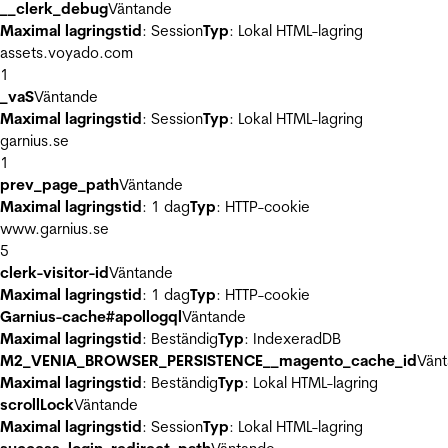
__clerk_debug
Väntande
Maximal lagringstid
: Session
Typ
: Lokal HTML-lagring
assets.voyado.com
1
_vaS
Väntande
Maximal lagringstid
: Session
Typ
: Lokal HTML-lagring
garnius.se
1
prev_page_path
Väntande
Maximal lagringstid
: 1 dag
Typ
: HTTP-cookie
www.garnius.se
5
clerk-visitor-id
Väntande
Maximal lagringstid
: 1 dag
Typ
: HTTP-cookie
Garnius-cache#apollogql
Väntande
Maximal lagringstid
: Beständig
Typ
: IndexeradDB
M2_VENIA_BROWSER_PERSISTENCE__magento_cache_id
Vän
Maximal lagringstid
: Beständig
Typ
: Lokal HTML-lagring
scrollLock
Väntande
Maximal lagringstid
: Session
Typ
: Lokal HTML-lagring