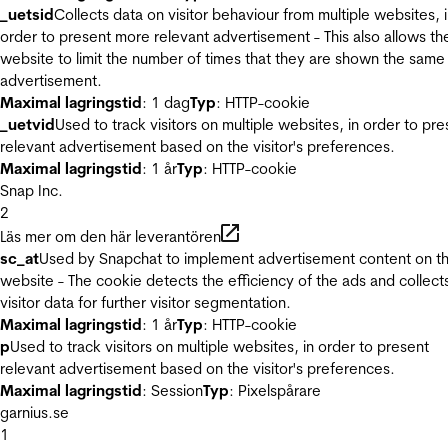
_uetsid
Collects data on visitor behaviour from multiple websites, 
order to present more relevant advertisement - This also allows th
website to limit the number of times that they are shown the same
advertisement.
Maximal lagringstid
: 1 dag
Typ
: HTTP-cookie
_uetvid
Used to track visitors on multiple websites, in order to pre
relevant advertisement based on the visitor's preferences.
Maximal lagringstid
: 1 år
Typ
: HTTP-cookie
Snap Inc.
2
Läs mer om den här leverantören
sc_at
Used by Snapchat to implement advertisement content on t
website - The cookie detects the efficiency of the ads and collect
visitor data for further visitor segmentation.
Maximal lagringstid
: 1 år
Typ
: HTTP-cookie
p
Used to track visitors on multiple websites, in order to present
relevant advertisement based on the visitor's preferences.
Maximal lagringstid
: Session
Typ
: Pixelspårare
garnius.se
1