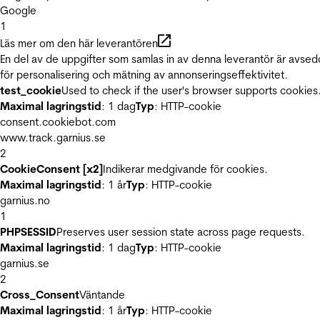
Google
1
Läs mer om den här leverantören
En del av de uppgifter som samlas in av denna leverantör är avse
för personalisering och mätning av annonseringseffektivitet.
test_cookie
Used to check if the user's browser supports cookies
Maximal lagringstid
: 1 dag
Typ
: HTTP-cookie
consent.cookiebot.com
www.track.garnius.se
2
CookieConsent [x2]
Indikerar medgivande för cookies.
Maximal lagringstid
: 1 år
Typ
: HTTP-cookie
garnius.no
1
PHPSESSID
Preserves user session state across page requests.
Maximal lagringstid
: 1 dag
Typ
: HTTP-cookie
garnius.se
2
Cross_Consent
Väntande
Maximal lagringstid
: 1 år
Typ
: HTTP-cookie