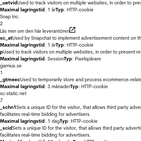
_uetvid
Used to track visitors on multiple websites, in order to pr
Maximal lagringstid
: 1 år
Typ
: HTTP-cookie
Snap Inc.
2
Läs mer om den här leverantören
sc_at
Used by Snapchat to implement advertisement content on the w
Maximal lagringstid
: 1 år
Typ
: HTTP-cookie
p
Used to track visitors on multiple websites, in order to present 
Maximal lagringstid
: Session
Typ
: Pixelspårare
garnius.se
1
_gtmeec
Used to temporarily store and process ecommerce-related 
Maximal lagringstid
: 3 månader
Typ
: HTTP-cookie
sc-static.net
7
_schn1
Sets a unique ID for the visitor, that allows third party adv
facilitates real-time bidding for advertisers.
Maximal lagringstid
: 1 dag
Typ
: HTTP-cookie
_scid
Sets a unique ID for the visitor, that allows third party adver
facilitates real-time bidding for advertisers.