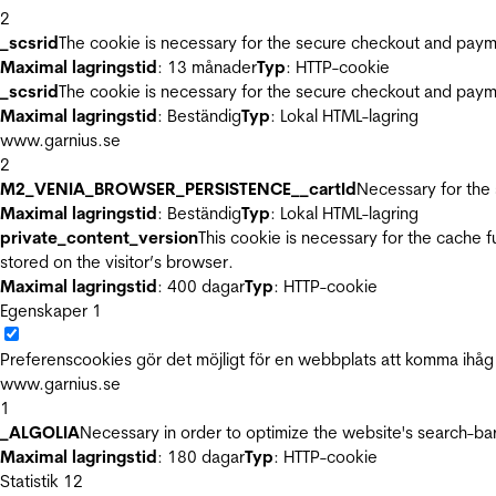
2
_scsrid
The cookie is necessary for the secure checkout and payme
Maximal lagringstid
: 13 månader
Typ
: HTTP-cookie
_scsrid
The cookie is necessary for the secure checkout and payme
Maximal lagringstid
: Beständig
Typ
: Lokal HTML-lagring
www.garnius.se
2
M2_VENIA_BROWSER_PERSISTENCE__cartId
Necessary for the 
Maximal lagringstid
: Beständig
Typ
: Lokal HTML-lagring
private_content_version
This cookie is necessary for the cache 
stored on the visitor’s browser.
Maximal lagringstid
: 400 dagar
Typ
: HTTP-cookie
Egenskaper
1
Preferenscookies gör det möjligt för en webbplats att komma ihåg i
www.garnius.se
1
_ALGOLIA
Necessary in order to optimize the website's search-bar
Maximal lagringstid
: 180 dagar
Typ
: HTTP-cookie
Statistik
12