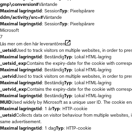
gmp\conversion#
Väntande
Maximal lagringstid
: Session
Typ
: Pixelspårare
ddm/activity/src=#
Väntande
Maximal lagringstid
: Session
Typ
: Pixelspårare
Microsoft
7
Läs mer om den här leverantören
_uetsid
Used to track visitors on multiple websites, in order to pr
Maximal lagringstid
: Beständig
Typ
: Lokal HTML-lagring
_uetsid_exp
Contains the expiry-date for the cookie with corres
Maximal lagringstid
: Beständig
Typ
: Lokal HTML-lagring
_uetvid
Used to track visitors on multiple websites, in order to pr
Maximal lagringstid
: Beständig
Typ
: Lokal HTML-lagring
_uetvid_exp
Contains the expiry-date for the cookie with corres
Maximal lagringstid
: Beständig
Typ
: Lokal HTML-lagring
MUID
Used widely by Microsoft as a unique user ID. The cookie en
Maximal lagringstid
: 1 år
Typ
: HTTP-cookie
_uetsid
Collects data on visitor behaviour from multiple websites, 
same advertisement.
Maximal lagringstid
: 1 dag
Typ
: HTTP-cookie