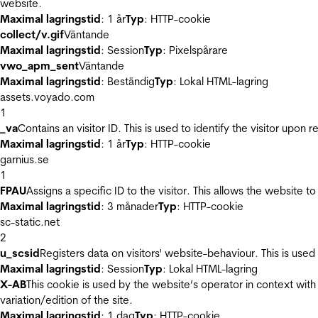
website.
Maximal lagringstid
: 1 år
Typ
: HTTP-cookie
collect/v.gif
Väntande
Maximal lagringstid
: Session
Typ
: Pixelspårare
vwo_apm_sent
Väntande
Maximal lagringstid
: Beständig
Typ
: Lokal HTML-lagring
assets.voyado.com
1
_va
Contains an visitor ID. This is used to identify the visitor upon 
Maximal lagringstid
: 1 år
Typ
: HTTP-cookie
garnius.se
1
FPAU
Assigns a specific ID to the visitor. This allows the website to
Maximal lagringstid
: 3 månader
Typ
: HTTP-cookie
sc-static.net
2
u_scsid
Registers data on visitors' website-behaviour. This is used 
Maximal lagringstid
: Session
Typ
: Lokal HTML-lagring
X-AB
This cookie is used by the website’s operator in context with 
variation/edition of the site.
Maximal lagringstid
: 1 dag
Typ
: HTTP-cookie