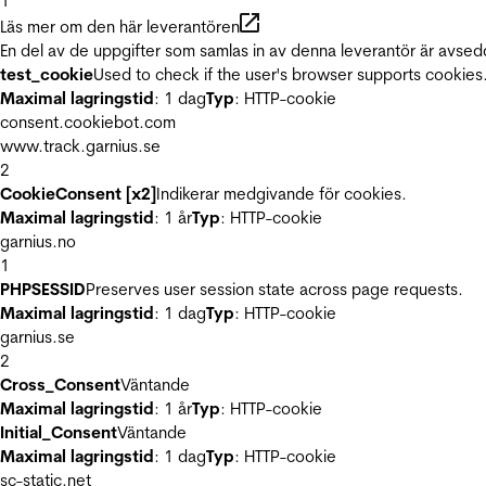
1
Läs mer om den här leverantören
En del av de uppgifter som samlas in av denna leverantör är avsed
test_cookie
Used to check if the user's browser supports cookies
Maximal lagringstid
: 1 dag
Typ
: HTTP-cookie
consent.cookiebot.com
www.track.garnius.se
2
CookieConsent [x2]
Indikerar medgivande för cookies.
Maximal lagringstid
: 1 år
Typ
: HTTP-cookie
garnius.no
1
PHPSESSID
Preserves user session state across page requests.
Maximal lagringstid
: 1 dag
Typ
: HTTP-cookie
garnius.se
2
Cross_Consent
Väntande
Maximal lagringstid
: 1 år
Typ
: HTTP-cookie
Initial_Consent
Väntande
Maximal lagringstid
: 1 dag
Typ
: HTTP-cookie
sc-static.net