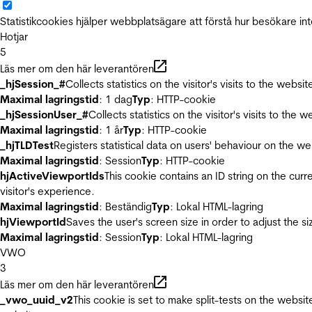
Statistikcookies hjälper webbplatsägare att förstå hur besökare 
Hotjar
5
Läs mer om den här leverantören
_hjSession_#
Collects statistics on the visitor's visits to the we
Maximal lagringstid
: 1 dag
Typ
: HTTP-cookie
_hjSessionUser_#
Collects statistics on the visitor's visits to t
Maximal lagringstid
: 1 år
Typ
: HTTP-cookie
_hjTLDTest
Registers statistical data on users' behaviour on the we
Maximal lagringstid
: Session
Typ
: HTTP-cookie
hjActiveViewportIds
This cookie contains an ID string on the curr
visitor's experience.
Maximal lagringstid
: Beständig
Typ
: Lokal HTML-lagring
hjViewportId
Saves the user's screen size in order to adjust the s
Maximal lagringstid
: Session
Typ
: Lokal HTML-lagring
VWO
3
Läs mer om den här leverantören
_vwo_uuid_v2
This cookie is set to make split-tests on the websi