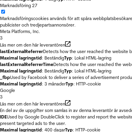
Marknadsföring
27
Marknadsföringscookies används för att spåra webbplatsbesökare.
publicister och tredjepartsannonsörer.
Meta Platforms, Inc.
3
Läs mer om den här leverantören
lastExternalReferrer
Detects how the user reached the website by 
Maximal lagringstid
: Beständig
Typ
: Lokal HTML-lagring
lastExternalReferrerTime
Detects how the user reached the websi
Maximal lagringstid
: Beständig
Typ
: Lokal HTML-lagring
_fbp
Used by Facebook to deliver a series of advertisement product
Maximal lagringstid
: 3 månader
Typ
: HTTP-cookie
Google
3
Läs mer om den här leverantören
En del av de uppgifter som samlas in av denna leverantör är avsed
IDE
Used by Google DoubleClick to register and report the website u
present targeted ads to the user.
Maximal lagringstid
: 400 dagar
Typ
: HTTP-cookie