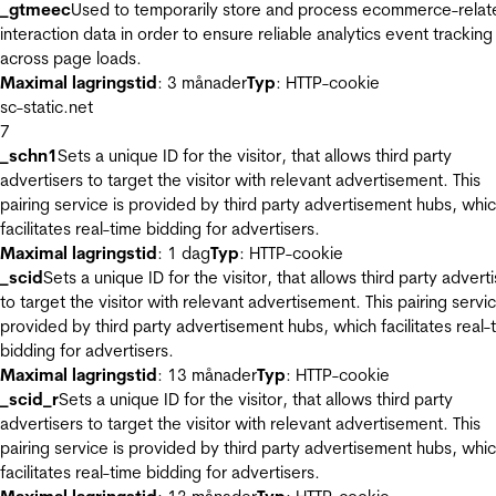
_gtmeec
Used to temporarily store and process ecommerce-relat
interaction data in order to ensure reliable analytics event tracking
across page loads.
Maximal lagringstid
: 3 månader
Typ
: HTTP-cookie
sc-static.net
7
_schn1
Sets a unique ID for the visitor, that allows third party
advertisers to target the visitor with relevant advertisement. This
pairing service is provided by third party advertisement hubs, whi
facilitates real-time bidding for advertisers.
Maximal lagringstid
: 1 dag
Typ
: HTTP-cookie
_scid
Sets a unique ID for the visitor, that allows third party advert
to target the visitor with relevant advertisement. This pairing servic
provided by third party advertisement hubs, which facilitates real-
bidding for advertisers.
Maximal lagringstid
: 13 månader
Typ
: HTTP-cookie
_scid_r
Sets a unique ID for the visitor, that allows third party
advertisers to target the visitor with relevant advertisement. This
pairing service is provided by third party advertisement hubs, whi
facilitates real-time bidding for advertisers.