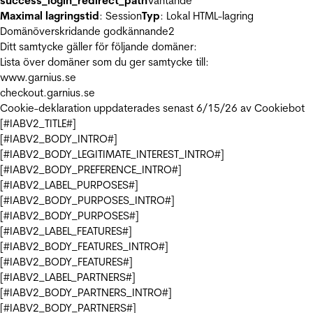
success_login_redirect_path
Väntande
Maximal lagringstid
: Session
Typ
: Lokal HTML-lagring
Domänöverskridande godkännande
2
Ditt samtycke gäller för följande domäner:
Lista över domäner som du ger samtycke till:
www.garnius.se
checkout.garnius.se
Cookie-deklaration uppdaterades senast 6/15/26 av
Cookiebot
[#IABV2_TITLE#]
[#IABV2_BODY_INTRO#]
[#IABV2_BODY_LEGITIMATE_INTEREST_INTRO#]
[#IABV2_BODY_PREFERENCE_INTRO#]
[#IABV2_LABEL_PURPOSES#]
[#IABV2_BODY_PURPOSES_INTRO#]
[#IABV2_BODY_PURPOSES#]
[#IABV2_LABEL_FEATURES#]
[#IABV2_BODY_FEATURES_INTRO#]
[#IABV2_BODY_FEATURES#]
[#IABV2_LABEL_PARTNERS#]
[#IABV2_BODY_PARTNERS_INTRO#]
[#IABV2_BODY_PARTNERS#]