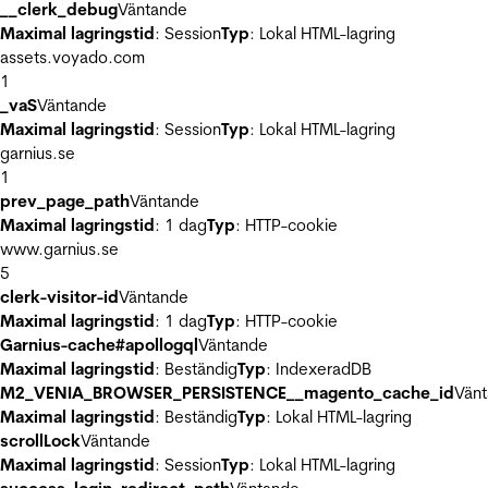
__clerk_debug
Väntande
Maximal lagringstid
: Session
Typ
: Lokal HTML-lagring
assets.voyado.com
1
_vaS
Väntande
Maximal lagringstid
: Session
Typ
: Lokal HTML-lagring
garnius.se
1
prev_page_path
Väntande
Maximal lagringstid
: 1 dag
Typ
: HTTP-cookie
www.garnius.se
5
clerk-visitor-id
Väntande
Maximal lagringstid
: 1 dag
Typ
: HTTP-cookie
Garnius-cache#apollogql
Väntande
Maximal lagringstid
: Beständig
Typ
: IndexeradDB
M2_VENIA_BROWSER_PERSISTENCE__magento_cache_id
Vän
Maximal lagringstid
: Beständig
Typ
: Lokal HTML-lagring
scrollLock
Väntande
Maximal lagringstid
: Session
Typ
: Lokal HTML-lagring