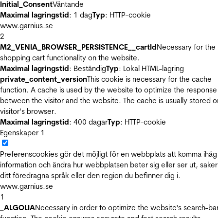
Initial_Consent
Väntande
Maximal lagringstid
: 1 dag
Typ
: HTTP-cookie
www.garnius.se
2
M2_VENIA_BROWSER_PERSISTENCE__cartId
Necessary for the
shopping cart functionality on the website.
Maximal lagringstid
: Beständig
Typ
: Lokal HTML-lagring
private_content_version
This cookie is necessary for the cache
function. A cache is used by the website to optimize the response
between the visitor and the website. The cache is usually stored o
visitor’s browser.
Maximal lagringstid
: 400 dagar
Typ
: HTTP-cookie
Egenskaper
1
Preferenscookies gör det möjligt för en webbplats att komma ihåg
information och ändra hur webbplatsen beter sig eller ser ut, sake
ditt föredragna språk eller den region du befinner dig i.
www.garnius.se
1
_ALGOLIA
Necessary in order to optimize the website's search-ba