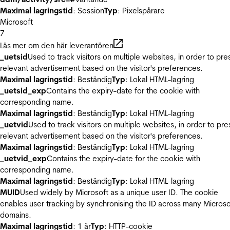
Maximal lagringstid
: Session
Typ
: Pixelspårare
Microsoft
7
Läs mer om den här leverantören
_uetsid
Used to track visitors on multiple websites, in order to pre
relevant advertisement based on the visitor's preferences.
Maximal lagringstid
: Beständig
Typ
: Lokal HTML-lagring
_uetsid_exp
Contains the expiry-date for the cookie with
corresponding name.
Maximal lagringstid
: Beständig
Typ
: Lokal HTML-lagring
_uetvid
Used to track visitors on multiple websites, in order to pre
relevant advertisement based on the visitor's preferences.
Maximal lagringstid
: Beständig
Typ
: Lokal HTML-lagring
_uetvid_exp
Contains the expiry-date for the cookie with
corresponding name.
Maximal lagringstid
: Beständig
Typ
: Lokal HTML-lagring
MUID
Used widely by Microsoft as a unique user ID. The cookie
enables user tracking by synchronising the ID across many Microso
domains.
Maximal lagringstid
: 1 år
Typ
: HTTP-cookie