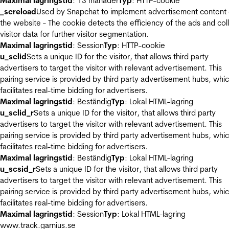
Maximal lagringstid
: 13 månader
Typ
: HTTP-cookie
_screload
Used by Snapchat to implement advertisement content
the website - The cookie detects the efficiency of the ads and col
visitor data for further visitor segmentation.
Maximal lagringstid
: Session
Typ
: HTTP-cookie
u_sclid
Sets a unique ID for the visitor, that allows third party
advertisers to target the visitor with relevant advertisement. This
pairing service is provided by third party advertisement hubs, whi
facilitates real-time bidding for advertisers.
Maximal lagringstid
: Beständig
Typ
: Lokal HTML-lagring
u_sclid_r
Sets a unique ID for the visitor, that allows third party
advertisers to target the visitor with relevant advertisement. This
pairing service is provided by third party advertisement hubs, whi
facilitates real-time bidding for advertisers.
Maximal lagringstid
: Beständig
Typ
: Lokal HTML-lagring
u_scsid_r
Sets a unique ID for the visitor, that allows third party
advertisers to target the visitor with relevant advertisement. This
pairing service is provided by third party advertisement hubs, whi
facilitates real-time bidding for advertisers.
Maximal lagringstid
: Session
Typ
: Lokal HTML-lagring
www.track.garnius.se