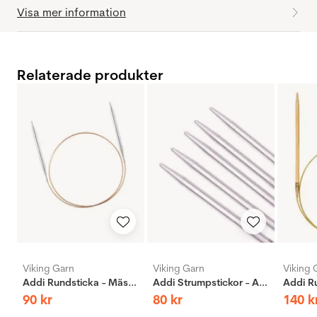
Visa mer information
Relaterade produkter
Viking Garn
Viking Garn
Viking 
Addi Rundsticka - Mässing
Addi Strumpstickor - Aluminium
90
kr
80
kr
140
k