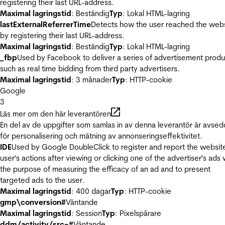
registering their last URL-address.
Maximal lagringstid
: Beständig
Typ
: Lokal HTML-lagring
lastExternalReferrerTime
Detects how the user reached the web
by registering their last URL-address.
Maximal lagringstid
: Beständig
Typ
: Lokal HTML-lagring
_fbp
Used by Facebook to deliver a series of advertisement produ
such as real time bidding from third party advertisers.
Maximal lagringstid
: 3 månader
Typ
: HTTP-cookie
Google
3
Läs mer om den här leverantören
En del av de uppgifter som samlas in av denna leverantör är avse
för personalisering och mätning av annonseringseffektivitet.
IDE
Used by Google DoubleClick to register and report the websit
user's actions after viewing or clicking one of the advertiser's ads 
the purpose of measuring the efficacy of an ad and to present
targeted ads to the user.
Maximal lagringstid
: 400 dagar
Typ
: HTTP-cookie
gmp\conversion#
Väntande
Maximal lagringstid
: Session
Typ
: Pixelspårare
ddm/activity/src=#
Väntande