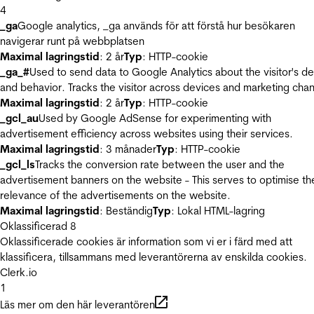
4
_ga
Google analytics, _ga används för att förstå hur besökaren
navigerar runt på webbplatsen
Maximal lagringstid
: 2 år
Typ
: HTTP-cookie
_ga_#
Used to send data to Google Analytics about the visitor's d
and behavior. Tracks the visitor across devices and marketing chan
Maximal lagringstid
: 2 år
Typ
: HTTP-cookie
_gcl_au
Used by Google AdSense for experimenting with
advertisement efficiency across websites using their services.
Maximal lagringstid
: 3 månader
Typ
: HTTP-cookie
_gcl_ls
Tracks the conversion rate between the user and the
advertisement banners on the website - This serves to optimise th
relevance of the advertisements on the website.
Maximal lagringstid
: Beständig
Typ
: Lokal HTML-lagring
Oklassificerad
8
Oklassificerade cookies är information som vi er i färd med att
klassificera, tillsammans med leverantörerna av enskilda cookies.
Clerk.io
1
Läs mer om den här leverantören