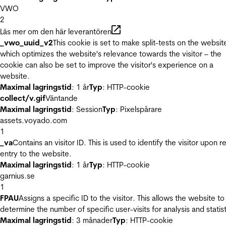
VWO
2
Läs mer om den här leverantören
_vwo_uuid_v2
This cookie is set to make split-tests on the websit
which optimizes the website's relevance towards the visitor – the
cookie can also be set to improve the visitor's experience on a
website.
Maximal lagringstid
: 1 år
Typ
: HTTP-cookie
collect/v.gif
Väntande
Maximal lagringstid
: Session
Typ
: Pixelspårare
assets.voyado.com
1
_va
Contains an visitor ID. This is used to identify the visitor upon r
entry to the website.
Maximal lagringstid
: 1 år
Typ
: HTTP-cookie
garnius.se
1
FPAU
Assigns a specific ID to the visitor. This allows the website to
determine the number of specific user-visits for analysis and statist
Maximal lagringstid
: 3 månader
Typ
: HTTP-cookie