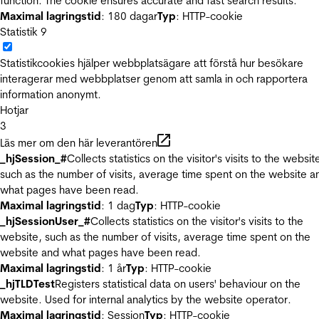
function. The cookie ensures accurate and fast search results.
Maximal lagringstid
: 180 dagar
Typ
: HTTP-cookie
Statistik
9
Statistikcookies hjälper webbplatsägare att förstå hur besökare
interagerar med webbplatser genom att samla in och rapportera
information anonymt.
Hotjar
3
Läs mer om den här leverantören
_hjSession_#
Collects statistics on the visitor's visits to the websit
such as the number of visits, average time spent on the website a
what pages have been read.
Maximal lagringstid
: 1 dag
Typ
: HTTP-cookie
_hjSessionUser_#
Collects statistics on the visitor's visits to the
website, such as the number of visits, average time spent on the
website and what pages have been read.
Maximal lagringstid
: 1 år
Typ
: HTTP-cookie
_hjTLDTest
Registers statistical data on users' behaviour on the
website. Used for internal analytics by the website operator.
Maximal lagringstid
: Session
Typ
: HTTP-cookie