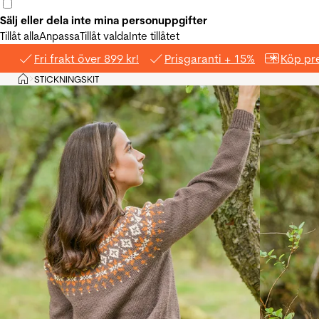
Sälj eller dela inte mina personuppgifter
Tillåt alla
Anpassa
Tillåt valda
Inte tillåtet
Fri frakt över 899 kr!
Prisgaranti + 15%
Köp pre
Hem
STICKNINGSKIT
>