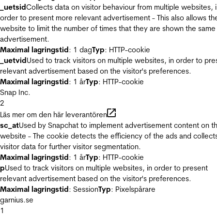
_uetsid
Collects data on visitor behaviour from multiple websites, 
order to present more relevant advertisement - This also allows th
website to limit the number of times that they are shown the same
advertisement.
Maximal lagringstid
: 1 dag
Typ
: HTTP-cookie
_uetvid
Used to track visitors on multiple websites, in order to pre
relevant advertisement based on the visitor's preferences.
Maximal lagringstid
: 1 år
Typ
: HTTP-cookie
Snap Inc.
2
Läs mer om den här leverantören
sc_at
Used by Snapchat to implement advertisement content on t
website - The cookie detects the efficiency of the ads and collect
visitor data for further visitor segmentation.
Maximal lagringstid
: 1 år
Typ
: HTTP-cookie
p
Used to track visitors on multiple websites, in order to present
relevant advertisement based on the visitor's preferences.
Maximal lagringstid
: Session
Typ
: Pixelspårare
garnius.se
1