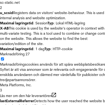
sc-static.net
2
u_scsid
Registers data on visitors' website-behaviour. This is used 
internal analysis and website optimization.
Maximal lagringstid
: Session
Typ
: Lokal HTML-lagring
X-AB
This cookie is used by the website’s operator in context with
multi-variate testing. This is a tool used to combine or change con
on the website. This allows the website to find the best
variation/edition of the site.
Maximal lagringstid
: 1 dag
Typ
: HTTP-cookie
Marknadsföring
27
Marknadsföringscookies används för att spåra webbplatsbesökare
Syftet är att visa annonser som är relevanta och engagerande för
enskilda användaren och därmed mer värdefulla för publicister och
tredjepartsannonsörer.
Meta Platforms, Inc.
3
Läs mer om den här leverantören
lastExternalReferrer
Detects how the user reached the website 