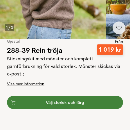
1
/
3
Gjestal
Från
288-39 Rein tröja
1
019
kr
Stickningskit med mönster och komplett
garnförbrukning för vald storlek. Mönster skickas via
e-post.;
Visa mer information
Välj storlek och färg