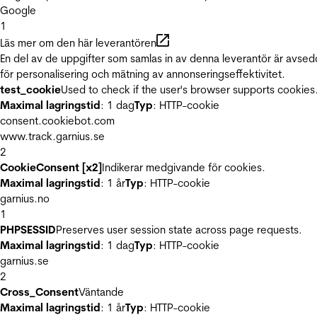
Google
1
Läs mer om den här leverantören
En del av de uppgifter som samlas in av denna leverantör är avse
för personalisering och mätning av annonseringseffektivitet.
test_cookie
Used to check if the user's browser supports cookies
Maximal lagringstid
: 1 dag
Typ
: HTTP-cookie
consent.cookiebot.com
www.track.garnius.se
2
CookieConsent [x2]
Indikerar medgivande för cookies.
Maximal lagringstid
: 1 år
Typ
: HTTP-cookie
garnius.no
1
PHPSESSID
Preserves user session state across page requests.
Maximal lagringstid
: 1 dag
Typ
: HTTP-cookie
garnius.se
2
Cross_Consent
Väntande
Maximal lagringstid
: 1 år
Typ
: HTTP-cookie