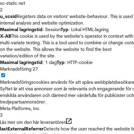
sc-static.net
2
u_scsid
Registers data on visitors' website-behaviour. This is used 
internal analysis and website optimization.
Maximal lagringstid
: Session
Typ
: Lokal HTML-lagring
X-AB
This cookie is used by the website’s operator in context with
multi-variate testing. This is a tool used to combine or change con
on the website. This allows the website to find the best
variation/edition of the site.
Maximal lagringstid
: 1 dag
Typ
: HTTP-cookie
Marknadsföring
27
Marknadsföringscookies används för att spåra webbplatsbesökare
Syftet är att visa annonser som är relevanta och engagerande för
enskilda användaren och därmed mer värdefulla för publicister och
tredjepartsannonsörer.
Meta Platforms, Inc.
3
Läs mer om den här leverantören
lastExternalReferrer
Detects how the user reached the website 