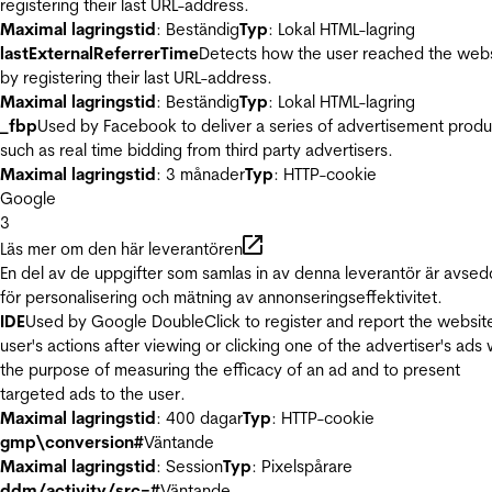
registering their last URL-address.
Maximal lagringstid
: Beständig
Typ
: Lokal HTML-lagring
lastExternalReferrerTime
Detects how the user reached the web
by registering their last URL-address.
Maximal lagringstid
: Beständig
Typ
: Lokal HTML-lagring
_fbp
Used by Facebook to deliver a series of advertisement produ
such as real time bidding from third party advertisers.
Maximal lagringstid
: 3 månader
Typ
: HTTP-cookie
Google
3
Läs mer om den här leverantören
En del av de uppgifter som samlas in av denna leverantör är avse
för personalisering och mätning av annonseringseffektivitet.
IDE
Used by Google DoubleClick to register and report the websit
user's actions after viewing or clicking one of the advertiser's ads 
the purpose of measuring the efficacy of an ad and to present
targeted ads to the user.
Maximal lagringstid
: 400 dagar
Typ
: HTTP-cookie
gmp\conversion#
Väntande
Maximal lagringstid
: Session
Typ
: Pixelspårare
ddm/activity/src=#
Väntande