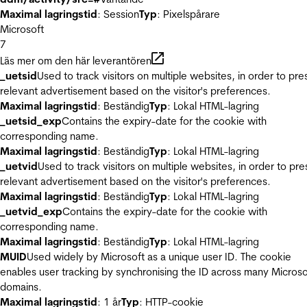
Maximal lagringstid
: Session
Typ
: Pixelspårare
Microsoft
7
Läs mer om den här leverantören
_uetsid
Used to track visitors on multiple websites, in order to pre
relevant advertisement based on the visitor's preferences.
Maximal lagringstid
: Beständig
Typ
: Lokal HTML-lagring
_uetsid_exp
Contains the expiry-date for the cookie with
corresponding name.
Maximal lagringstid
: Beständig
Typ
: Lokal HTML-lagring
_uetvid
Used to track visitors on multiple websites, in order to pre
relevant advertisement based on the visitor's preferences.
Maximal lagringstid
: Beständig
Typ
: Lokal HTML-lagring
_uetvid_exp
Contains the expiry-date for the cookie with
corresponding name.
Maximal lagringstid
: Beständig
Typ
: Lokal HTML-lagring
MUID
Used widely by Microsoft as a unique user ID. The cookie
enables user tracking by synchronising the ID across many Microso
domains.
Maximal lagringstid
: 1 år
Typ
: HTTP-cookie