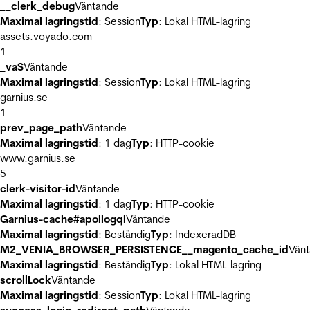
__clerk_debug
Väntande
Maximal lagringstid
: Session
Typ
: Lokal HTML-lagring
assets.voyado.com
1
_vaS
Väntande
Maximal lagringstid
: Session
Typ
: Lokal HTML-lagring
garnius.se
1
prev_page_path
Väntande
Maximal lagringstid
: 1 dag
Typ
: HTTP-cookie
www.garnius.se
5
clerk-visitor-id
Väntande
Maximal lagringstid
: 1 dag
Typ
: HTTP-cookie
Garnius-cache#apollogql
Väntande
Maximal lagringstid
: Beständig
Typ
: IndexeradDB
M2_VENIA_BROWSER_PERSISTENCE__magento_cache_id
Vän
Maximal lagringstid
: Beständig
Typ
: Lokal HTML-lagring
scrollLock
Väntande
Maximal lagringstid
: Session
Typ
: Lokal HTML-lagring