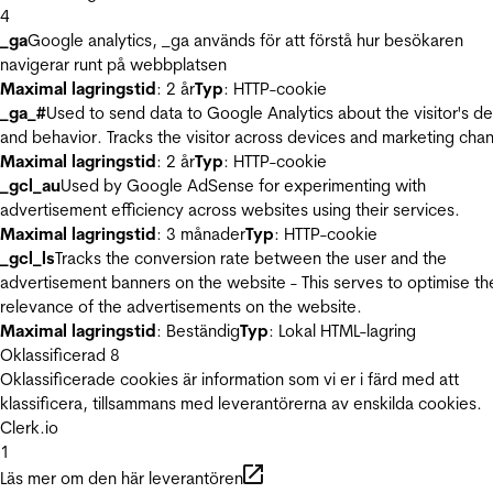
4
_ga
Google analytics, _ga används för att förstå hur besökaren
navigerar runt på webbplatsen
Maximal lagringstid
: 2 år
Typ
: HTTP-cookie
_ga_#
Used to send data to Google Analytics about the visitor's d
and behavior. Tracks the visitor across devices and marketing chan
Maximal lagringstid
: 2 år
Typ
: HTTP-cookie
_gcl_au
Used by Google AdSense for experimenting with
advertisement efficiency across websites using their services.
Maximal lagringstid
: 3 månader
Typ
: HTTP-cookie
_gcl_ls
Tracks the conversion rate between the user and the
advertisement banners on the website - This serves to optimise th
relevance of the advertisements on the website.
Maximal lagringstid
: Beständig
Typ
: Lokal HTML-lagring
Oklassificerad
8
Oklassificerade cookies är information som vi er i färd med att
klassificera, tillsammans med leverantörerna av enskilda cookies.
Clerk.io
1
Läs mer om den här leverantören