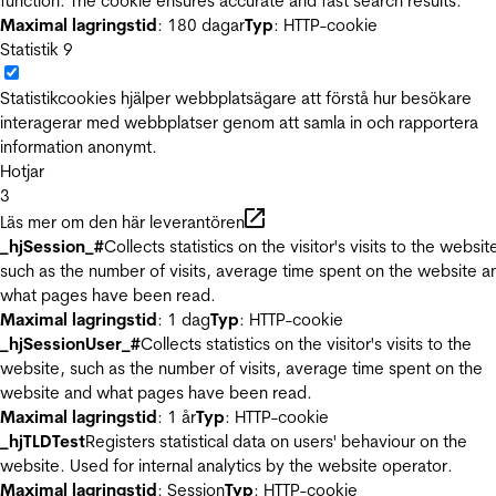
function. The cookie ensures accurate and fast search results.
Maximal lagringstid
: 180 dagar
Typ
: HTTP-cookie
Statistik
9
Statistikcookies hjälper webbplatsägare att förstå hur besökare
interagerar med webbplatser genom att samla in och rapportera
information anonymt.
Hotjar
3
Läs mer om den här leverantören
_hjSession_#
Collects statistics on the visitor's visits to the websit
such as the number of visits, average time spent on the website a
what pages have been read.
Maximal lagringstid
: 1 dag
Typ
: HTTP-cookie
_hjSessionUser_#
Collects statistics on the visitor's visits to the
website, such as the number of visits, average time spent on the
website and what pages have been read.
Maximal lagringstid
: 1 år
Typ
: HTTP-cookie
_hjTLDTest
Registers statistical data on users' behaviour on the
website. Used for internal analytics by the website operator.
Maximal lagringstid
: Session
Typ
: HTTP-cookie