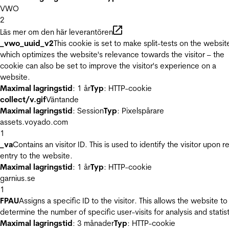
VWO
2
Läs mer om den här leverantören
_vwo_uuid_v2
This cookie is set to make split-tests on the websit
which optimizes the website's relevance towards the visitor – the
cookie can also be set to improve the visitor's experience on a
website.
Maximal lagringstid
: 1 år
Typ
: HTTP-cookie
collect/v.gif
Väntande
Maximal lagringstid
: Session
Typ
: Pixelspårare
assets.voyado.com
1
_va
Contains an visitor ID. This is used to identify the visitor upon r
entry to the website.
Maximal lagringstid
: 1 år
Typ
: HTTP-cookie
garnius.se
1
FPAU
Assigns a specific ID to the visitor. This allows the website to
determine the number of specific user-visits for analysis and statist
Maximal lagringstid
: 3 månader
Typ
: HTTP-cookie