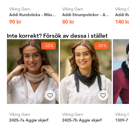
Viking Garn
Viking Garn
Viking 
Addi Rundsticka - Mässing
Addi Strumpstickor - Aluminium
90
kr
80
kr
140
k
Inte korrekt? Försök av dessa i stället
-30%
-30%
Viking Garn
Viking Garn
Viking 
2425-7a Aggie skjerf
2425-7b Aggie skjerf