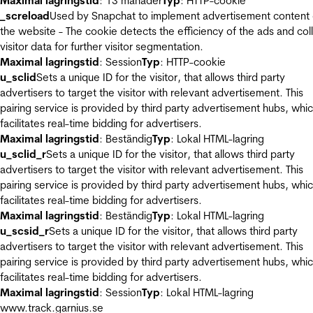
Maximal lagringstid
: 13 månader
Typ
: HTTP-cookie
_screload
Used by Snapchat to implement advertisement content
the website - The cookie detects the efficiency of the ads and col
visitor data for further visitor segmentation.
Maximal lagringstid
: Session
Typ
: HTTP-cookie
u_sclid
Sets a unique ID for the visitor, that allows third party
advertisers to target the visitor with relevant advertisement. This
pairing service is provided by third party advertisement hubs, whi
facilitates real-time bidding for advertisers.
Maximal lagringstid
: Beständig
Typ
: Lokal HTML-lagring
u_sclid_r
Sets a unique ID for the visitor, that allows third party
advertisers to target the visitor with relevant advertisement. This
pairing service is provided by third party advertisement hubs, whi
facilitates real-time bidding for advertisers.
Maximal lagringstid
: Beständig
Typ
: Lokal HTML-lagring
u_scsid_r
Sets a unique ID for the visitor, that allows third party
advertisers to target the visitor with relevant advertisement. This
pairing service is provided by third party advertisement hubs, whi
facilitates real-time bidding for advertisers.
Maximal lagringstid
: Session
Typ
: Lokal HTML-lagring
www.track.garnius.se