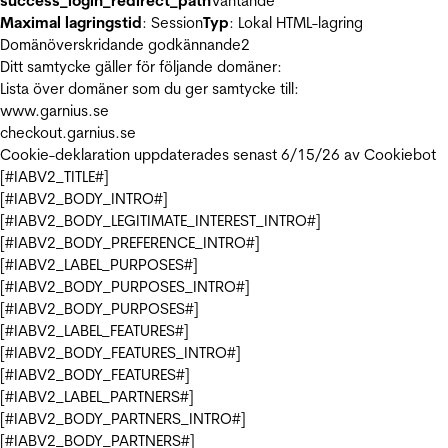
success_login_redirect_path
Väntande
Maximal lagringstid
: Session
Typ
: Lokal HTML-lagring
Domänöverskridande godkännande
2
Ditt samtycke gäller för följande domäner:
Lista över domäner som du ger samtycke till:
www.garnius.se
checkout.garnius.se
Cookie-deklaration uppdaterades senast 6/15/26 av
Cookiebot
[#IABV2_TITLE#]
[#IABV2_BODY_INTRO#]
[#IABV2_BODY_LEGITIMATE_INTEREST_INTRO#]
[#IABV2_BODY_PREFERENCE_INTRO#]
[#IABV2_LABEL_PURPOSES#]
[#IABV2_BODY_PURPOSES_INTRO#]
[#IABV2_BODY_PURPOSES#]
[#IABV2_LABEL_FEATURES#]
[#IABV2_BODY_FEATURES_INTRO#]
[#IABV2_BODY_FEATURES#]
[#IABV2_LABEL_PARTNERS#]
[#IABV2_BODY_PARTNERS_INTRO#]
[#IABV2_BODY_PARTNERS#]