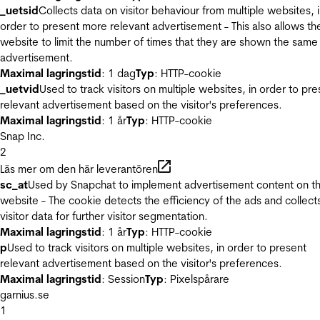
_uetsid
Collects data on visitor behaviour from multiple websites, 
order to present more relevant advertisement - This also allows th
website to limit the number of times that they are shown the same
advertisement.
Maximal lagringstid
: 1 dag
Typ
: HTTP-cookie
_uetvid
Used to track visitors on multiple websites, in order to pre
relevant advertisement based on the visitor's preferences.
Maximal lagringstid
: 1 år
Typ
: HTTP-cookie
Snap Inc.
2
Läs mer om den här leverantören
sc_at
Used by Snapchat to implement advertisement content on t
website - The cookie detects the efficiency of the ads and collect
visitor data for further visitor segmentation.
Maximal lagringstid
: 1 år
Typ
: HTTP-cookie
p
Used to track visitors on multiple websites, in order to present
relevant advertisement based on the visitor's preferences.
Maximal lagringstid
: Session
Typ
: Pixelspårare
garnius.se
1