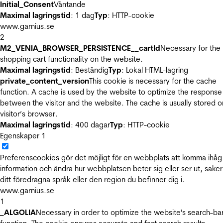
Initial_Consent
Väntande
Maximal lagringstid
: 1 dag
Typ
: HTTP-cookie
www.garnius.se
2
M2_VENIA_BROWSER_PERSISTENCE__cartId
Necessary for the
shopping cart functionality on the website.
Maximal lagringstid
: Beständig
Typ
: Lokal HTML-lagring
private_content_version
This cookie is necessary for the cache
function. A cache is used by the website to optimize the response
between the visitor and the website. The cache is usually stored o
visitor’s browser.
Maximal lagringstid
: 400 dagar
Typ
: HTTP-cookie
Egenskaper
1
Preferenscookies gör det möjligt för en webbplats att komma ihåg
information och ändra hur webbplatsen beter sig eller ser ut, sake
ditt föredragna språk eller den region du befinner dig i.
www.garnius.se
1
_ALGOLIA
Necessary in order to optimize the website's search-ba