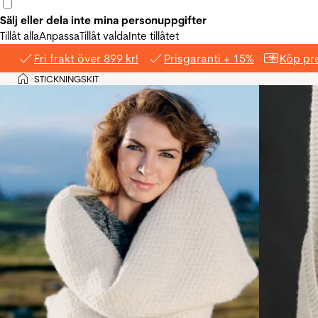
Sälj eller dela inte mina personuppgifter
Tillåt alla
Anpassa
Tillåt valda
Inte tillåtet
Fri frakt över 899 kr!
Prisgaranti + 15%
Köp pre
Hem
STICKNINGSKIT
>