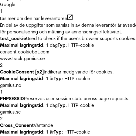
Google
1
Läs mer om den här leverantören
En del av de uppgifter som samlas in av denna leverantör är avse
för personalisering och mätning av annonseringseffektivitet.
test_cookie
Used to check if the user's browser supports cookies
Maximal lagringstid
: 1 dag
Typ
: HTTP-cookie
consent.cookiebot.com
www.track.garnius.se
2
CookieConsent [x2]
Indikerar medgivande för cookies.
Maximal lagringstid
: 1 år
Typ
: HTTP-cookie
garnius.no
1
PHPSESSID
Preserves user session state across page requests.
Maximal lagringstid
: 1 dag
Typ
: HTTP-cookie
garnius.se
2
Cross_Consent
Väntande
Maximal lagringstid
: 1 år
Typ
: HTTP-cookie