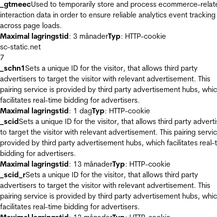
_gtmeec
Used to temporarily store and process ecommerce-relat
interaction data in order to ensure reliable analytics event tracking
across page loads.
Maximal lagringstid
: 3 månader
Typ
: HTTP-cookie
sc-static.net
7
_schn1
Sets a unique ID for the visitor, that allows third party
advertisers to target the visitor with relevant advertisement. This
pairing service is provided by third party advertisement hubs, whi
facilitates real-time bidding for advertisers.
Maximal lagringstid
: 1 dag
Typ
: HTTP-cookie
_scid
Sets a unique ID for the visitor, that allows third party advert
to target the visitor with relevant advertisement. This pairing servic
provided by third party advertisement hubs, which facilitates real-
bidding for advertisers.
Maximal lagringstid
: 13 månader
Typ
: HTTP-cookie
_scid_r
Sets a unique ID for the visitor, that allows third party
advertisers to target the visitor with relevant advertisement. This
pairing service is provided by third party advertisement hubs, whi
facilitates real-time bidding for advertisers.