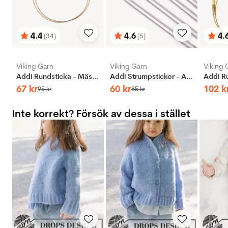
4.4
4.6
4.
(34)
(5)
Betyg:
utav 5 stjärnor
Betyg:
utav 5 stjärnor
Bety
utav 
Viking Garn
Viking Garn
Viking 
Addi Rundsticka - Mässing
Addi Strumpstickor - Aluminium
67
kr
60
kr
102
k
95
kr
85
kr
Inte korrekt? Försök av dessa i stället