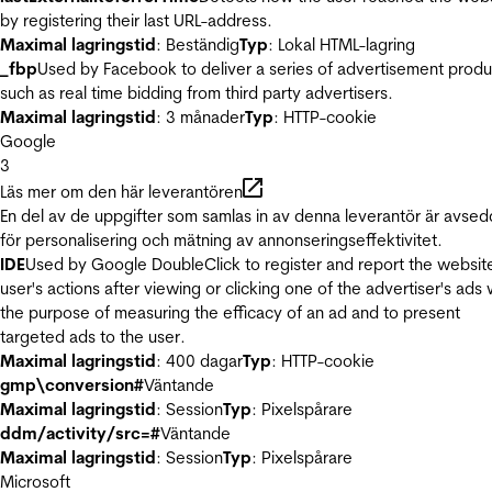
by registering their last URL-address.
Maximal lagringstid
: Beständig
Typ
: Lokal HTML-lagring
_fbp
Used by Facebook to deliver a series of advertisement produ
such as real time bidding from third party advertisers.
Maximal lagringstid
: 3 månader
Typ
: HTTP-cookie
Google
3
Läs mer om den här leverantören
En del av de uppgifter som samlas in av denna leverantör är avse
för personalisering och mätning av annonseringseffektivitet.
IDE
Used by Google DoubleClick to register and report the websit
user's actions after viewing or clicking one of the advertiser's ads 
the purpose of measuring the efficacy of an ad and to present
targeted ads to the user.
Maximal lagringstid
: 400 dagar
Typ
: HTTP-cookie
gmp\conversion#
Väntande
Maximal lagringstid
: Session
Typ
: Pixelspårare
ddm/activity/src=#
Väntande
Maximal lagringstid
: Session
Typ
: Pixelspårare
Microsoft