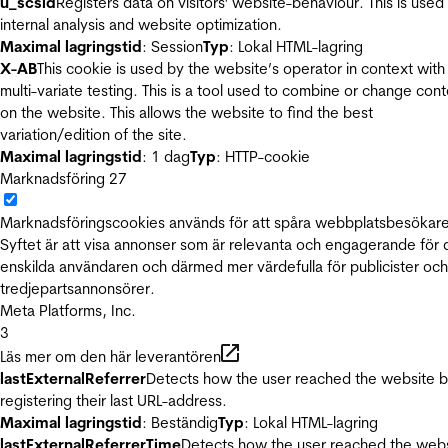
u_scsid
Registers data on visitors' website-behaviour. This is used 
internal analysis and website optimization.
Maximal lagringstid
: Session
Typ
: Lokal HTML-lagring
X-AB
This cookie is used by the website’s operator in context with
multi-variate testing. This is a tool used to combine or change con
on the website. This allows the website to find the best
variation/edition of the site.
Maximal lagringstid
: 1 dag
Typ
: HTTP-cookie
Marknadsföring
27
Marknadsföringscookies används för att spåra webbplatsbesökare
Syftet är att visa annonser som är relevanta och engagerande för
enskilda användaren och därmed mer värdefulla för publicister och
tredjepartsannonsörer.
Meta Platforms, Inc.
3
Läs mer om den här leverantören
lastExternalReferrer
Detects how the user reached the website 
registering their last URL-address.
Maximal lagringstid
: Beständig
Typ
: Lokal HTML-lagring
lastExternalReferrerTime
Detects how the user reached the web