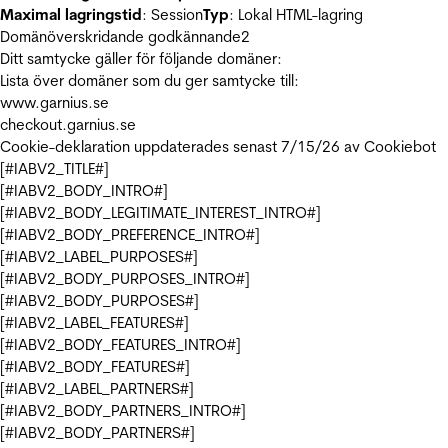
Maximal lagringstid
: Session
Typ
: Lokal HTML-lagring
Domänöverskridande godkännande
2
Ditt samtycke gäller för följande domäner:
Lista över domäner som du ger samtycke till:
www.garnius.se
checkout.garnius.se
Cookie-deklaration uppdaterades senast 7/15/26 av
Cookiebot
[#IABV2_TITLE#]
[#IABV2_BODY_INTRO#]
[#IABV2_BODY_LEGITIMATE_INTEREST_INTRO#]
[#IABV2_BODY_PREFERENCE_INTRO#]
[#IABV2_LABEL_PURPOSES#]
[#IABV2_BODY_PURPOSES_INTRO#]
[#IABV2_BODY_PURPOSES#]
[#IABV2_LABEL_FEATURES#]
[#IABV2_BODY_FEATURES_INTRO#]
[#IABV2_BODY_FEATURES#]
[#IABV2_LABEL_PARTNERS#]
[#IABV2_BODY_PARTNERS_INTRO#]
[#IABV2_BODY_PARTNERS#]