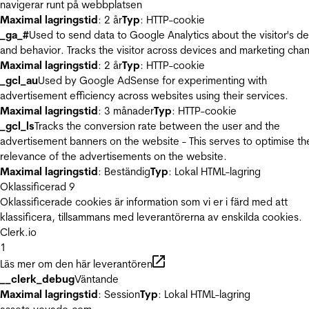
navigerar runt på webbplatsen
Maximal lagringstid
: 2 år
Typ
: HTTP-cookie
_ga_#
Used to send data to Google Analytics about the visitor's d
and behavior. Tracks the visitor across devices and marketing chan
Maximal lagringstid
: 2 år
Typ
: HTTP-cookie
_gcl_au
Used by Google AdSense for experimenting with
advertisement efficiency across websites using their services.
Maximal lagringstid
: 3 månader
Typ
: HTTP-cookie
_gcl_ls
Tracks the conversion rate between the user and the
advertisement banners on the website - This serves to optimise th
relevance of the advertisements on the website.
Maximal lagringstid
: Beständig
Typ
: Lokal HTML-lagring
Oklassificerad
9
Oklassificerade cookies är information som vi er i färd med att
klassificera, tillsammans med leverantörerna av enskilda cookies.
Clerk.io
1
Läs mer om den här leverantören
__clerk_debug
Väntande
Maximal lagringstid
: Session
Typ
: Lokal HTML-lagring