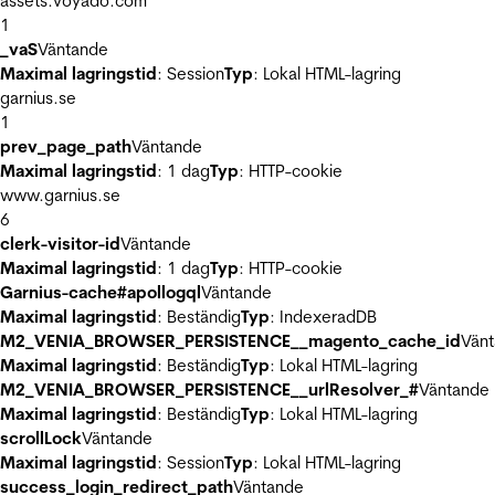
assets.voyado.com
1
_vaS
Väntande
Maximal lagringstid
: Session
Typ
: Lokal HTML-lagring
garnius.se
1
prev_page_path
Väntande
Maximal lagringstid
: 1 dag
Typ
: HTTP-cookie
www.garnius.se
6
clerk-visitor-id
Väntande
Maximal lagringstid
: 1 dag
Typ
: HTTP-cookie
Garnius-cache#apollogql
Väntande
Maximal lagringstid
: Beständig
Typ
: IndexeradDB
M2_VENIA_BROWSER_PERSISTENCE__magento_cache_id
Vän
Maximal lagringstid
: Beständig
Typ
: Lokal HTML-lagring
M2_VENIA_BROWSER_PERSISTENCE__urlResolver_#
Väntande
Maximal lagringstid
: Beständig
Typ
: Lokal HTML-lagring
scrollLock
Väntande
Maximal lagringstid
: Session
Typ
: Lokal HTML-lagring
success_login_redirect_path
Väntande