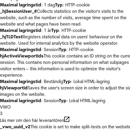
Maximal lagringstid
: 1 dag
Typ
: HTTP-cookie
_hjSessionUser_#
Collects statistics on the visitor's visits to the
website, such as the number of visits, average time spent on the
website and what pages have been read.
Maximal lagringstid
: 1 år
Typ
: HTTP-cookie
_hjTLDTest
Registers statistical data on users' behaviour on the
website. Used for internal analytics by the website operator.
Maximal lagringstid
: Session
Typ
: HTTP-cookie
hjActiveViewportIds
This cookie contains an ID string on the curr
session. This contains non-personal information on what subpages
visitor enters – this information is used to optimize the visitor's
experience.
Maximal lagringstid
: Beständig
Typ
: Lokal HTML-lagring
hjViewportId
Saves the user's screen size in order to adjust the si
images on the website.
Maximal lagringstid
: Session
Typ
: Lokal HTML-lagring
VWO
3
Läs mer om den här leverantören
_vwo_uuid_v2
This cookie is set to make split-tests on the websit