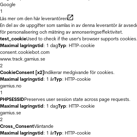
Google
1
Läs mer om den här leverantören
En del av de uppgifter som samlas in av denna leverantör är avse
för personalisering och mätning av annonseringseffektivitet.
test_cookie
Used to check if the user's browser supports cookies
Maximal lagringstid
: 1 dag
Typ
: HTTP-cookie
consent.cookiebot.com
www.track.garnius.se
2
CookieConsent [x2]
Indikerar medgivande för cookies.
Maximal lagringstid
: 1 år
Typ
: HTTP-cookie
garnius.no
1
PHPSESSID
Preserves user session state across page requests.
Maximal lagringstid
: 1 dag
Typ
: HTTP-cookie
garnius.se
2
Cross_Consent
Väntande
Maximal lagringstid
: 1 år
Typ
: HTTP-cookie