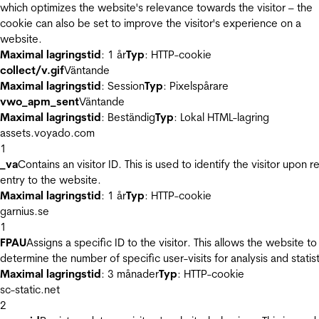
which optimizes the website's relevance towards the visitor – the
cookie can also be set to improve the visitor's experience on a
website.
Maximal lagringstid
: 1 år
Typ
: HTTP-cookie
collect/v.gif
Väntande
Maximal lagringstid
: Session
Typ
: Pixelspårare
vwo_apm_sent
Väntande
Maximal lagringstid
: Beständig
Typ
: Lokal HTML-lagring
assets.voyado.com
1
_va
Contains an visitor ID. This is used to identify the visitor upon r
entry to the website.
Maximal lagringstid
: 1 år
Typ
: HTTP-cookie
garnius.se
1
FPAU
Assigns a specific ID to the visitor. This allows the website to
determine the number of specific user-visits for analysis and statist
Maximal lagringstid
: 3 månader
Typ
: HTTP-cookie
sc-static.net
2