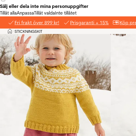
Sälj eller dela inte mina personuppgifter
Tillåt alla
Anpassa
Tillåt valda
Inte tillåtet
Fri frakt över 899 kr!
Prisgaranti + 15%
Köp pre
Hem
STICKNINGSKIT
>