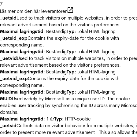
7
Läs mer om den här leverantören
_uetsid
Used to track visitors on multiple websites, in order to pre
relevant advertisement based on the visitor's preferences.
Maximal lagringstid
: Beständig
Typ
: Lokal HTML-lagring
_uetsid_exp
Contains the expiry-date for the cookie with
corresponding name.
Maximal lagringstid
: Beständig
Typ
: Lokal HTML-lagring
_uetvid
Used to track visitors on multiple websites, in order to pre
relevant advertisement based on the visitor's preferences.
Maximal lagringstid
: Beständig
Typ
: Lokal HTML-lagring
_uetvid_exp
Contains the expiry-date for the cookie with
corresponding name.
Maximal lagringstid
: Beständig
Typ
: Lokal HTML-lagring
MUID
Used widely by Microsoft as a unique user ID. The cookie
enables user tracking by synchronising the ID across many Microso
domains.
Maximal lagringstid
: 1 år
Typ
: HTTP-cookie
_uetsid
Collects data on visitor behaviour from multiple websites, 
order to present more relevant advertisement - This also allows th