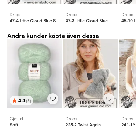
Drops
Drops
Drops
47-4 Little Cloud Blue Sweater
47-3 Little Cloud Blue Cardigan
45-10 L
Andra kunder köpte även dessa
4.3
(8)
Betyg:
utav 5 stjärnor
Gjestal
Drops
Drops
Soft
225-2 Twist Again