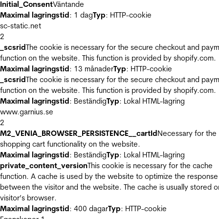
Initial_Consent
Väntande
Maximal lagringstid
: 1 dag
Typ
: HTTP-cookie
sc-static.net
2
_scsrid
The cookie is necessary for the secure checkout and pay
function on the website. This function is provided by shopify.com.
Maximal lagringstid
: 13 månader
Typ
: HTTP-cookie
_scsrid
The cookie is necessary for the secure checkout and pay
function on the website. This function is provided by shopify.com.
Maximal lagringstid
: Beständig
Typ
: Lokal HTML-lagring
www.garnius.se
2
M2_VENIA_BROWSER_PERSISTENCE__cartId
Necessary for the
shopping cart functionality on the website.
Maximal lagringstid
: Beständig
Typ
: Lokal HTML-lagring
private_content_version
This cookie is necessary for the cache
function. A cache is used by the website to optimize the response
between the visitor and the website. The cache is usually stored o
visitor’s browser.
Maximal lagringstid
: 400 dagar
Typ
: HTTP-cookie