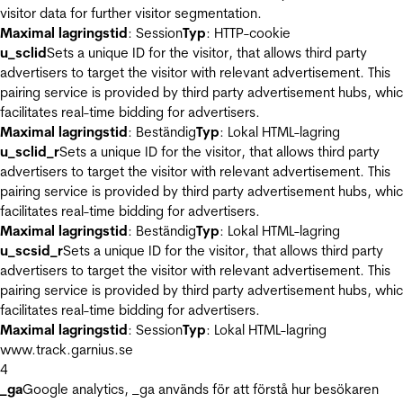
visitor data for further visitor segmentation.
Maximal lagringstid
: Session
Typ
: HTTP-cookie
u_sclid
Sets a unique ID for the visitor, that allows third party
advertisers to target the visitor with relevant advertisement. This
pairing service is provided by third party advertisement hubs, whi
facilitates real-time bidding for advertisers.
Maximal lagringstid
: Beständig
Typ
: Lokal HTML-lagring
u_sclid_r
Sets a unique ID for the visitor, that allows third party
advertisers to target the visitor with relevant advertisement. This
pairing service is provided by third party advertisement hubs, whi
facilitates real-time bidding for advertisers.
Maximal lagringstid
: Beständig
Typ
: Lokal HTML-lagring
u_scsid_r
Sets a unique ID for the visitor, that allows third party
advertisers to target the visitor with relevant advertisement. This
pairing service is provided by third party advertisement hubs, whi
facilitates real-time bidding for advertisers.
Maximal lagringstid
: Session
Typ
: Lokal HTML-lagring
www.track.garnius.se
4
_ga
Google analytics, _ga används för att förstå hur besökaren