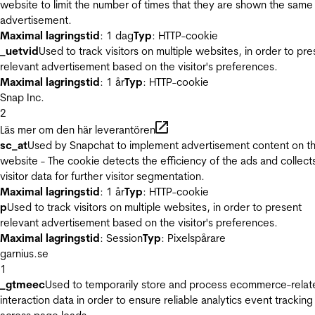
website to limit the number of times that they are shown the same
advertisement.
Maximal lagringstid
: 1 dag
Typ
: HTTP-cookie
_uetvid
Used to track visitors on multiple websites, in order to pre
relevant advertisement based on the visitor's preferences.
Maximal lagringstid
: 1 år
Typ
: HTTP-cookie
Snap Inc.
2
Läs mer om den här leverantören
sc_at
Used by Snapchat to implement advertisement content on t
website - The cookie detects the efficiency of the ads and collect
visitor data for further visitor segmentation.
Maximal lagringstid
: 1 år
Typ
: HTTP-cookie
p
Used to track visitors on multiple websites, in order to present
relevant advertisement based on the visitor's preferences.
Maximal lagringstid
: Session
Typ
: Pixelspårare
garnius.se
1
_gtmeec
Used to temporarily store and process ecommerce-relat
interaction data in order to ensure reliable analytics event tracking