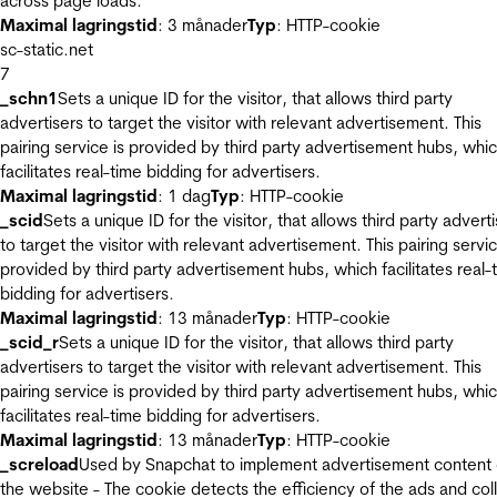
across page loads.
Maximal lagringstid
: 3 månader
Typ
: HTTP-cookie
sc-static.net
7
_schn1
Sets a unique ID for the visitor, that allows third party
advertisers to target the visitor with relevant advertisement. This
pairing service is provided by third party advertisement hubs, whi
facilitates real-time bidding for advertisers.
Maximal lagringstid
: 1 dag
Typ
: HTTP-cookie
_scid
Sets a unique ID for the visitor, that allows third party advert
to target the visitor with relevant advertisement. This pairing servic
provided by third party advertisement hubs, which facilitates real-
bidding for advertisers.
Maximal lagringstid
: 13 månader
Typ
: HTTP-cookie
_scid_r
Sets a unique ID for the visitor, that allows third party
advertisers to target the visitor with relevant advertisement. This
pairing service is provided by third party advertisement hubs, whi
facilitates real-time bidding for advertisers.
Maximal lagringstid
: 13 månader
Typ
: HTTP-cookie
_screload
Used by Snapchat to implement advertisement content
the website - The cookie detects the efficiency of the ads and col