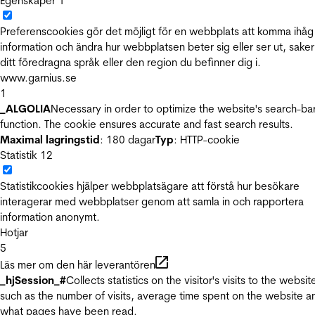
Egenskaper
1
Preferenscookies gör det möjligt för en webbplats att komma ihåg
information och ändra hur webbplatsen beter sig eller ser ut, sake
ditt föredragna språk eller den region du befinner dig i.
www.garnius.se
1
_ALGOLIA
Necessary in order to optimize the website's search-ba
function. The cookie ensures accurate and fast search results.
Maximal lagringstid
: 180 dagar
Typ
: HTTP-cookie
Statistik
12
Statistikcookies hjälper webbplatsägare att förstå hur besökare
interagerar med webbplatser genom att samla in och rapportera
information anonymt.
Hotjar
5
Läs mer om den här leverantören
_hjSession_#
Collects statistics on the visitor's visits to the websit
such as the number of visits, average time spent on the website a
what pages have been read.