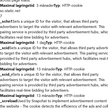
across page loads.
Maximal lagringstid
: 3 månader
Typ
: HTTP-cookie
sc-static.net
7
_schn1
Sets a unique ID for the visitor, that allows third party
advertisers to target the visitor with relevant advertisement. This
pairing service is provided by third party advertisement hubs, whi
facilitates real-time bidding for advertisers.
Maximal lagringstid
: 1 dag
Typ
: HTTP-cookie
_scid
Sets a unique ID for the visitor, that allows third party advert
to target the visitor with relevant advertisement. This pairing servic
provided by third party advertisement hubs, which facilitates real-
bidding for advertisers.
Maximal lagringstid
: 13 månader
Typ
: HTTP-cookie
_scid_r
Sets a unique ID for the visitor, that allows third party
advertisers to target the visitor with relevant advertisement. This
pairing service is provided by third party advertisement hubs, whi
facilitates real-time bidding for advertisers.
Maximal lagringstid
: 13 månader
Typ
: HTTP-cookie
_screload
Used by Snapchat to implement advertisement content
the website - The cookie detects the efficiency of the ads and col