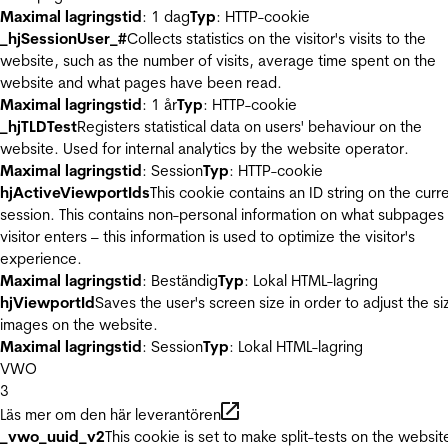
Maximal lagringstid
: 1 dag
Typ
: HTTP-cookie
_hjSessionUser_#
Collects statistics on the visitor's visits to the
website, such as the number of visits, average time spent on the
website and what pages have been read.
Maximal lagringstid
: 1 år
Typ
: HTTP-cookie
_hjTLDTest
Registers statistical data on users' behaviour on the
website. Used for internal analytics by the website operator.
Maximal lagringstid
: Session
Typ
: HTTP-cookie
hjActiveViewportIds
This cookie contains an ID string on the curr
session. This contains non-personal information on what subpages
visitor enters – this information is used to optimize the visitor's
experience.
Maximal lagringstid
: Beständig
Typ
: Lokal HTML-lagring
hjViewportId
Saves the user's screen size in order to adjust the si
images on the website.
Maximal lagringstid
: Session
Typ
: Lokal HTML-lagring
VWO
3
Läs mer om den här leverantören
_vwo_uuid_v2
This cookie is set to make split-tests on the websit