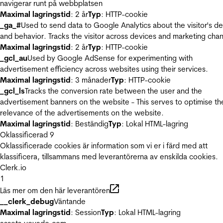
navigerar runt på webbplatsen
Maximal lagringstid
: 2 år
Typ
: HTTP-cookie
_ga_#
Used to send data to Google Analytics about the visitor's d
and behavior. Tracks the visitor across devices and marketing chan
Maximal lagringstid
: 2 år
Typ
: HTTP-cookie
_gcl_au
Used by Google AdSense for experimenting with
advertisement efficiency across websites using their services.
Maximal lagringstid
: 3 månader
Typ
: HTTP-cookie
_gcl_ls
Tracks the conversion rate between the user and the
advertisement banners on the website - This serves to optimise th
relevance of the advertisements on the website.
Maximal lagringstid
: Beständig
Typ
: Lokal HTML-lagring
Oklassificerad
9
Oklassificerade cookies är information som vi er i färd med att
klassificera, tillsammans med leverantörerna av enskilda cookies.
Clerk.io
1
Läs mer om den här leverantören
__clerk_debug
Väntande
Maximal lagringstid
: Session
Typ
: Lokal HTML-lagring