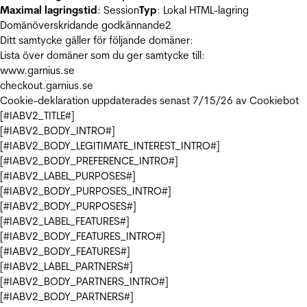
Maximal lagringstid
: Session
Typ
: Lokal HTML-lagring
Domänöverskridande godkännande
2
Ditt samtycke gäller för följande domäner:
Lista över domäner som du ger samtycke till:
www.garnius.se
checkout.garnius.se
Cookie-deklaration uppdaterades senast 7/15/26 av
Cookiebot
[#IABV2_TITLE#]
[#IABV2_BODY_INTRO#]
[#IABV2_BODY_LEGITIMATE_INTEREST_INTRO#]
[#IABV2_BODY_PREFERENCE_INTRO#]
[#IABV2_LABEL_PURPOSES#]
[#IABV2_BODY_PURPOSES_INTRO#]
[#IABV2_BODY_PURPOSES#]
[#IABV2_LABEL_FEATURES#]
[#IABV2_BODY_FEATURES_INTRO#]
[#IABV2_BODY_FEATURES#]
[#IABV2_LABEL_PARTNERS#]
[#IABV2_BODY_PARTNERS_INTRO#]
[#IABV2_BODY_PARTNERS#]