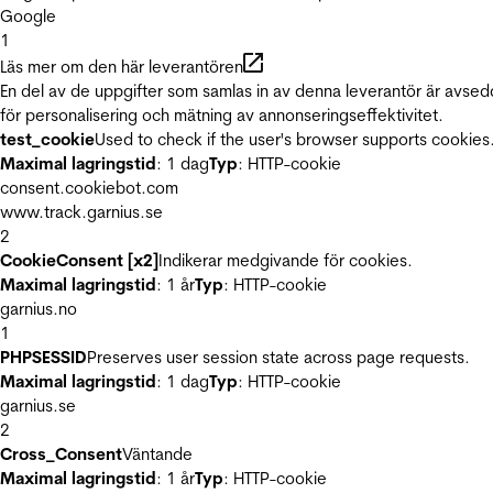
Google
1
Läs mer om den här leverantören
En del av de uppgifter som samlas in av denna leverantör är avse
för personalisering och mätning av annonseringseffektivitet.
test_cookie
Used to check if the user's browser supports cookies
Maximal lagringstid
: 1 dag
Typ
: HTTP-cookie
consent.cookiebot.com
www.track.garnius.se
2
CookieConsent [x2]
Indikerar medgivande för cookies.
Maximal lagringstid
: 1 år
Typ
: HTTP-cookie
garnius.no
1
PHPSESSID
Preserves user session state across page requests.
Maximal lagringstid
: 1 dag
Typ
: HTTP-cookie
garnius.se
2
Cross_Consent
Väntande
Maximal lagringstid
: 1 år
Typ
: HTTP-cookie