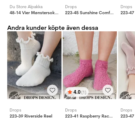
Du Store Alpakka
Drops
Drops
48-14 Vier Mønstersokker
223-45 Sunshine Comfort
223-47
Andra kunder köpte även dessa
4.0
(1)
Betyg:
utav 5 stjärnor
Drops
Drops
Drops
223-39 Riverside Reel
223-41 Raspberry Racers
223-47