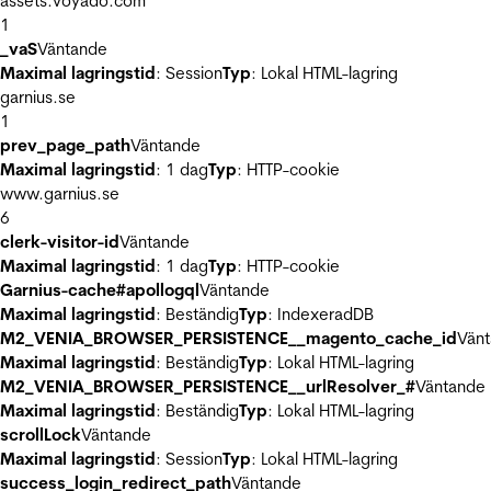
assets.voyado.com
1
_vaS
Väntande
Maximal lagringstid
: Session
Typ
: Lokal HTML-lagring
garnius.se
1
prev_page_path
Väntande
Maximal lagringstid
: 1 dag
Typ
: HTTP-cookie
www.garnius.se
6
clerk-visitor-id
Väntande
Maximal lagringstid
: 1 dag
Typ
: HTTP-cookie
Garnius-cache#apollogql
Väntande
Maximal lagringstid
: Beständig
Typ
: IndexeradDB
M2_VENIA_BROWSER_PERSISTENCE__magento_cache_id
Vän
Maximal lagringstid
: Beständig
Typ
: Lokal HTML-lagring
M2_VENIA_BROWSER_PERSISTENCE__urlResolver_#
Väntande
Maximal lagringstid
: Beständig
Typ
: Lokal HTML-lagring
scrollLock
Väntande
Maximal lagringstid
: Session
Typ
: Lokal HTML-lagring
success_login_redirect_path
Väntande