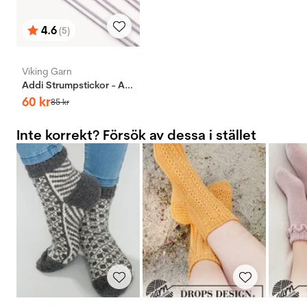
4.6
(5)
Betyg:
utav 5 stjärnor
Viking Garn
Addi Strumpstickor - Aluminium
60
kr
85
kr
Inte korrekt? Försök av dessa i stället