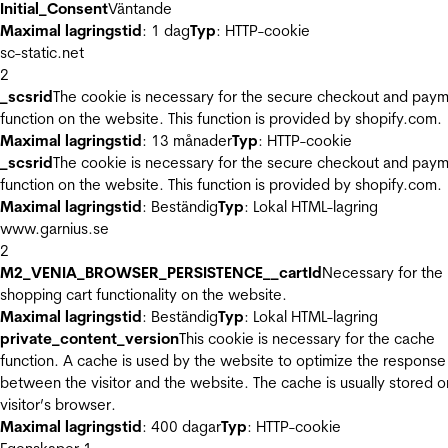
Initial_Consent
Väntande
Maximal lagringstid
: 1 dag
Typ
: HTTP-cookie
sc-static.net
2
_scsrid
The cookie is necessary for the secure checkout and pay
function on the website. This function is provided by shopify.com.
Maximal lagringstid
: 13 månader
Typ
: HTTP-cookie
_scsrid
The cookie is necessary for the secure checkout and pay
function on the website. This function is provided by shopify.com.
Maximal lagringstid
: Beständig
Typ
: Lokal HTML-lagring
www.garnius.se
2
M2_VENIA_BROWSER_PERSISTENCE__cartId
Necessary for the
shopping cart functionality on the website.
Maximal lagringstid
: Beständig
Typ
: Lokal HTML-lagring
private_content_version
This cookie is necessary for the cache
function. A cache is used by the website to optimize the response
between the visitor and the website. The cache is usually stored o
visitor’s browser.
Maximal lagringstid
: 400 dagar
Typ
: HTTP-cookie