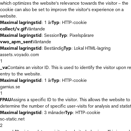
which optimizes the website's relevance towards the visitor – the
cookie can also be set to improve the visitor's experience on a
website.
Maximal lagringstid
: 1 år
Typ
: HTTP-cookie
collect/v.gif
Väntande
Maximal lagringstid
: Session
Typ
: Pixelspårare
vwo_apm_sent
Väntande
Maximal lagringstid
: Beständig
Typ
: Lokal HTML-lagring
assets.voyado.com
1
_va
Contains an visitor ID. This is used to identify the visitor upon r
entry to the website.
Maximal lagringstid
: 1 år
Typ
: HTTP-cookie
garnius.se
1
FPAU
Assigns a specific ID to the visitor. This allows the website to
determine the number of specific user-visits for analysis and statist
Maximal lagringstid
: 3 månader
Typ
: HTTP-cookie
sc-static.net
2