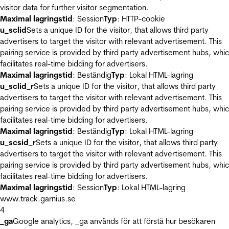
visitor data for further visitor segmentation.
Maximal lagringstid
: Session
Typ
: HTTP-cookie
u_sclid
Sets a unique ID for the visitor, that allows third party
advertisers to target the visitor with relevant advertisement. This
pairing service is provided by third party advertisement hubs, whi
facilitates real-time bidding for advertisers.
Maximal lagringstid
: Beständig
Typ
: Lokal HTML-lagring
u_sclid_r
Sets a unique ID for the visitor, that allows third party
advertisers to target the visitor with relevant advertisement. This
pairing service is provided by third party advertisement hubs, whi
facilitates real-time bidding for advertisers.
Maximal lagringstid
: Beständig
Typ
: Lokal HTML-lagring
u_scsid_r
Sets a unique ID for the visitor, that allows third party
advertisers to target the visitor with relevant advertisement. This
pairing service is provided by third party advertisement hubs, whi
facilitates real-time bidding for advertisers.
Maximal lagringstid
: Session
Typ
: Lokal HTML-lagring
www.track.garnius.se
4
_ga
Google analytics, _ga används för att förstå hur besökaren