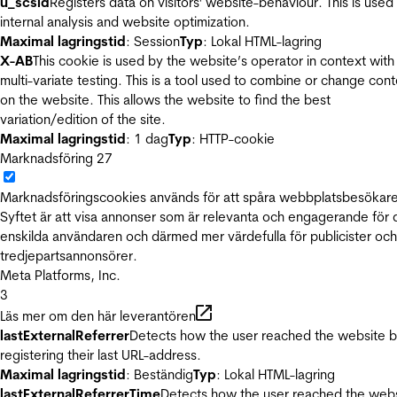
u_scsid
Registers data on visitors' website-behaviour. This is used 
internal analysis and website optimization.
Maximal lagringstid
: Session
Typ
: Lokal HTML-lagring
X-AB
This cookie is used by the website’s operator in context with
multi-variate testing. This is a tool used to combine or change con
on the website. This allows the website to find the best
variation/edition of the site.
Maximal lagringstid
: 1 dag
Typ
: HTTP-cookie
Marknadsföring
27
Marknadsföringscookies används för att spåra webbplatsbesökare
Syftet är att visa annonser som är relevanta och engagerande för
enskilda användaren och därmed mer värdefulla för publicister och
tredjepartsannonsörer.
Meta Platforms, Inc.
3
Läs mer om den här leverantören
lastExternalReferrer
Detects how the user reached the website 
registering their last URL-address.
Maximal lagringstid
: Beständig
Typ
: Lokal HTML-lagring
lastExternalReferrerTime
Detects how the user reached the web