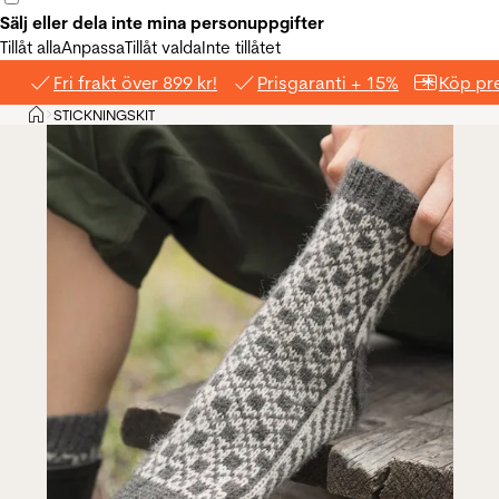
Sälj eller dela inte mina personuppgifter
Tillåt alla
Anpassa
Tillåt valda
Inte tillåtet
Fri frakt över 899 kr!
Prisgaranti + 15%
Köp pre
Hem
STICKNINGSKIT
>