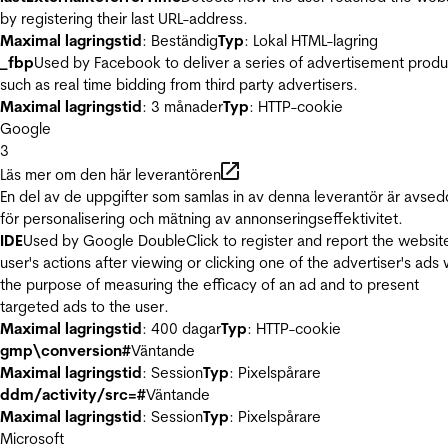
by registering their last URL-address.
Maximal lagringstid
: Beständig
Typ
: Lokal HTML-lagring
_fbp
Used by Facebook to deliver a series of advertisement produ
such as real time bidding from third party advertisers.
Maximal lagringstid
: 3 månader
Typ
: HTTP-cookie
Google
3
Läs mer om den här leverantören
En del av de uppgifter som samlas in av denna leverantör är avse
för personalisering och mätning av annonseringseffektivitet.
IDE
Used by Google DoubleClick to register and report the websit
user's actions after viewing or clicking one of the advertiser's ads 
the purpose of measuring the efficacy of an ad and to present
targeted ads to the user.
Maximal lagringstid
: 400 dagar
Typ
: HTTP-cookie
gmp\conversion#
Väntande
Maximal lagringstid
: Session
Typ
: Pixelspårare
ddm/activity/src=#
Väntande
Maximal lagringstid
: Session
Typ
: Pixelspårare
Microsoft