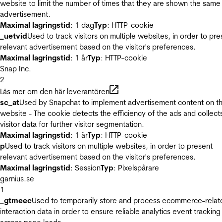
website to limit the number of times that they are shown the same
advertisement.
Maximal lagringstid
: 1 dag
Typ
: HTTP-cookie
_uetvid
Used to track visitors on multiple websites, in order to pre
relevant advertisement based on the visitor's preferences.
Maximal lagringstid
: 1 år
Typ
: HTTP-cookie
Snap Inc.
2
Läs mer om den här leverantören
sc_at
Used by Snapchat to implement advertisement content on t
website - The cookie detects the efficiency of the ads and collect
visitor data for further visitor segmentation.
Maximal lagringstid
: 1 år
Typ
: HTTP-cookie
p
Used to track visitors on multiple websites, in order to present
relevant advertisement based on the visitor's preferences.
Maximal lagringstid
: Session
Typ
: Pixelspårare
garnius.se
1
_gtmeec
Used to temporarily store and process ecommerce-relat
interaction data in order to ensure reliable analytics event tracking