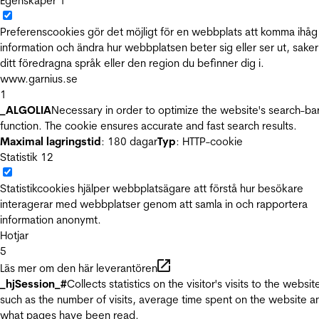
Egenskaper
1
Preferenscookies gör det möjligt för en webbplats att komma ihåg
information och ändra hur webbplatsen beter sig eller ser ut, sake
ditt föredragna språk eller den region du befinner dig i.
www.garnius.se
1
_ALGOLIA
Necessary in order to optimize the website's search-ba
function. The cookie ensures accurate and fast search results.
Maximal lagringstid
: 180 dagar
Typ
: HTTP-cookie
Statistik
12
Statistikcookies hjälper webbplatsägare att förstå hur besökare
interagerar med webbplatser genom att samla in och rapportera
information anonymt.
Hotjar
5
Läs mer om den här leverantören
_hjSession_#
Collects statistics on the visitor's visits to the websit
such as the number of visits, average time spent on the website a
what pages have been read.