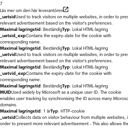
7
Läs mer om den här leverantören
_uetsid
Used to track visitors on multiple websites, in order to pre
relevant advertisement based on the visitor's preferences.
Maximal lagringstid
: Beständig
Typ
: Lokal HTML-lagring
_uetsid_exp
Contains the expiry-date for the cookie with
corresponding name.
Maximal lagringstid
: Beständig
Typ
: Lokal HTML-lagring
_uetvid
Used to track visitors on multiple websites, in order to pre
relevant advertisement based on the visitor's preferences.
Maximal lagringstid
: Beständig
Typ
: Lokal HTML-lagring
_uetvid_exp
Contains the expiry-date for the cookie with
corresponding name.
Maximal lagringstid
: Beständig
Typ
: Lokal HTML-lagring
MUID
Used widely by Microsoft as a unique user ID. The cookie
enables user tracking by synchronising the ID across many Microso
domains.
Maximal lagringstid
: 1 år
Typ
: HTTP-cookie
_uetsid
Collects data on visitor behaviour from multiple websites, 
order to present more relevant advertisement - This also allows th