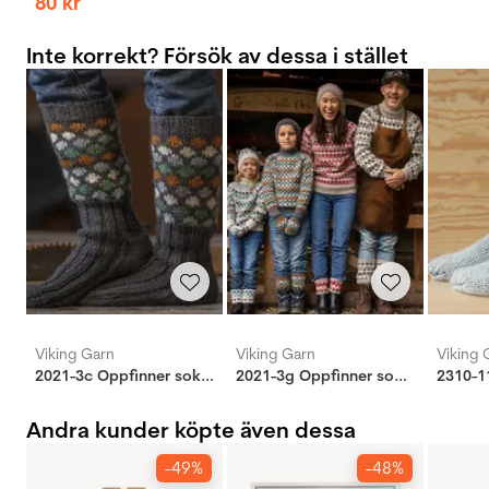
80
kr
Inte korrekt? Försök av dessa i stället
Viking Garn
Viking Garn
Viking 
2021-3c Oppfinner sokker
2021-3g Oppfinner sokker
Andra kunder köpte även dessa
-49%
-48%