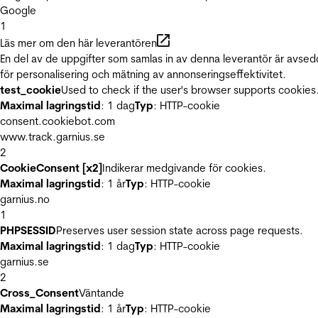
Google
1
Läs mer om den här leverantören
En del av de uppgifter som samlas in av denna leverantör är avse
för personalisering och mätning av annonseringseffektivitet.
test_cookie
Used to check if the user's browser supports cookies
Maximal lagringstid
: 1 dag
Typ
: HTTP-cookie
consent.cookiebot.com
www.track.garnius.se
2
CookieConsent [x2]
Indikerar medgivande för cookies.
Maximal lagringstid
: 1 år
Typ
: HTTP-cookie
garnius.no
1
PHPSESSID
Preserves user session state across page requests.
Maximal lagringstid
: 1 dag
Typ
: HTTP-cookie
garnius.se
2
Cross_Consent
Väntande
Maximal lagringstid
: 1 år
Typ
: HTTP-cookie