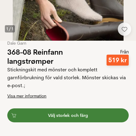
1
/
1
Dale Garn
368-08 Reinfann
Från
519
kr
langstrømper
Stickningskit med mönster och komplett
garnförbrukning för vald storlek. Mönster skickas via
e-post.;
Visa mer information
Välj storlek och färg