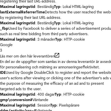
registering their last URL-address.
Maximal lagringstid
: Beständig
Typ
: Lokal HTML-lagring
lastExternalReferrerTime
Detects how the user reached the web
by registering their last URL-address.
Maximal lagringstid
: Beständig
Typ
: Lokal HTML-lagring
_fbp
Used by Facebook to deliver a series of advertisement produ
such as real time bidding from third party advertisers.
Maximal lagringstid
: 3 månader
Typ
: HTTP-cookie
Google
3
Läs mer om den här leverantören
En del av de uppgifter som samlas in av denna leverantör är avse
för personalisering och mätning av annonseringseffektivitet.
IDE
Used by Google DoubleClick to register and report the websit
user's actions after viewing or clicking one of the advertiser's ads 
the purpose of measuring the efficacy of an ad and to present
targeted ads to the user.
Maximal lagringstid
: 400 dagar
Typ
: HTTP-cookie
gmp\conversion#
Väntande
Maximal lagringstid
: Session
Typ
: Pixelspårare
ddm/activity/src=#
Väntande