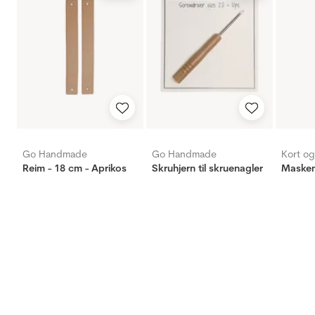
Go Handmade
Go Handmade
Kort o
Reim - 18 cm - Aprikos
Skruhjern til skruenagler