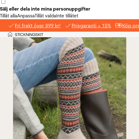
Sälj eller dela inte mina personuppgifter
Tillåt alla
Anpassa
Tillåt valda
Inte tillåtet
Fri frakt över 899 kr!
Prisgaranti + 15%
Köp pre
Hem
STICKNINGSKIT
>