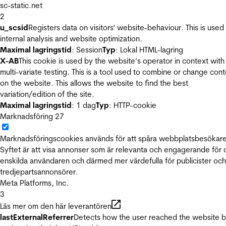
sc-static.net
2
u_scsid
Registers data on visitors' website-behaviour. This is used 
internal analysis and website optimization.
Maximal lagringstid
: Session
Typ
: Lokal HTML-lagring
X-AB
This cookie is used by the website’s operator in context with
multi-variate testing. This is a tool used to combine or change con
on the website. This allows the website to find the best
variation/edition of the site.
Maximal lagringstid
: 1 dag
Typ
: HTTP-cookie
Marknadsföring
27
Marknadsföringscookies används för att spåra webbplatsbesökare
Syftet är att visa annonser som är relevanta och engagerande för
enskilda användaren och därmed mer värdefulla för publicister och
tredjepartsannonsörer.
Meta Platforms, Inc.
3
Läs mer om den här leverantören
lastExternalReferrer
Detects how the user reached the website 