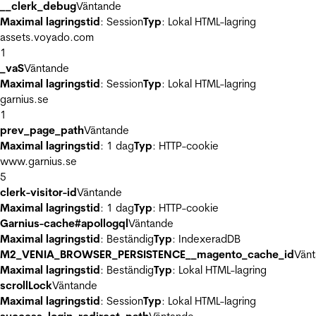
__clerk_debug
Väntande
Maximal lagringstid
: Session
Typ
: Lokal HTML-lagring
assets.voyado.com
1
_vaS
Väntande
Maximal lagringstid
: Session
Typ
: Lokal HTML-lagring
garnius.se
1
prev_page_path
Väntande
Maximal lagringstid
: 1 dag
Typ
: HTTP-cookie
www.garnius.se
5
clerk-visitor-id
Väntande
Maximal lagringstid
: 1 dag
Typ
: HTTP-cookie
Garnius-cache#apollogql
Väntande
Maximal lagringstid
: Beständig
Typ
: IndexeradDB
M2_VENIA_BROWSER_PERSISTENCE__magento_cache_id
Vän
Maximal lagringstid
: Beständig
Typ
: Lokal HTML-lagring
scrollLock
Väntande
Maximal lagringstid
: Session
Typ
: Lokal HTML-lagring