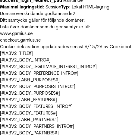
success_login_redirect_path
Väntande
Maximal lagringstid
: Session
Typ
: Lokal HTML-lagring
Domänöverskridande godkännande
2
Ditt samtycke gäller för följande domäner:
Lista över domäner som du ger samtycke till:
www.garnius.se
checkout.garnius.se
Cookie-deklaration uppdaterades senast 6/15/26 av
Cookiebot
[#IABV2_TITLE#]
[#IABV2_BODY_INTRO#]
[#IABV2_BODY_LEGITIMATE_INTEREST_INTRO#]
[#IABV2_BODY_PREFERENCE_INTRO#]
[#IABV2_LABEL_PURPOSES#]
[#IABV2_BODY_PURPOSES_INTRO#]
[#IABV2_BODY_PURPOSES#]
[#IABV2_LABEL_FEATURES#]
[#IABV2_BODY_FEATURES_INTRO#]
[#IABV2_BODY_FEATURES#]
[#IABV2_LABEL_PARTNERS#]
[#IABV2_BODY_PARTNERS_INTRO#]
[#IABV2_BODY_PARTNERS#]