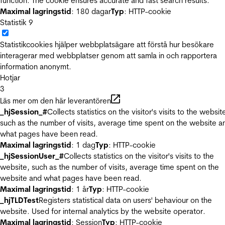
function. The cookie ensures accurate and fast search results.
Maximal lagringstid
: 180 dagar
Typ
: HTTP-cookie
Statistik
9
Statistikcookies hjälper webbplatsägare att förstå hur besökare
interagerar med webbplatser genom att samla in och rapportera
information anonymt.
Hotjar
3
Läs mer om den här leverantören
_hjSession_#
Collects statistics on the visitor's visits to the websit
such as the number of visits, average time spent on the website a
what pages have been read.
Maximal lagringstid
: 1 dag
Typ
: HTTP-cookie
_hjSessionUser_#
Collects statistics on the visitor's visits to the
website, such as the number of visits, average time spent on the
website and what pages have been read.
Maximal lagringstid
: 1 år
Typ
: HTTP-cookie
_hjTLDTest
Registers statistical data on users' behaviour on the
website. Used for internal analytics by the website operator.
Maximal lagringstid
: Session
Typ
: HTTP-cookie