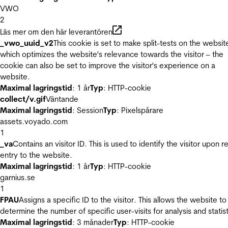
VWO
2
Läs mer om den här leverantören
_vwo_uuid_v2
This cookie is set to make split-tests on the websit
which optimizes the website's relevance towards the visitor – the
cookie can also be set to improve the visitor's experience on a
website.
Maximal lagringstid
: 1 år
Typ
: HTTP-cookie
collect/v.gif
Väntande
Maximal lagringstid
: Session
Typ
: Pixelspårare
assets.voyado.com
1
_va
Contains an visitor ID. This is used to identify the visitor upon r
entry to the website.
Maximal lagringstid
: 1 år
Typ
: HTTP-cookie
garnius.se
1
FPAU
Assigns a specific ID to the visitor. This allows the website to
determine the number of specific user-visits for analysis and statist
Maximal lagringstid
: 3 månader
Typ
: HTTP-cookie