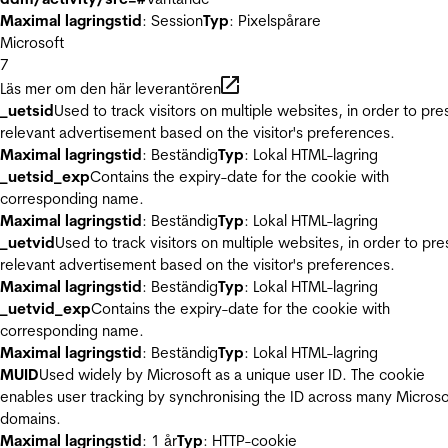
Maximal lagringstid
: Session
Typ
: Pixelspårare
Microsoft
7
Läs mer om den här leverantören
_uetsid
Used to track visitors on multiple websites, in order to pre
relevant advertisement based on the visitor's preferences.
Maximal lagringstid
: Beständig
Typ
: Lokal HTML-lagring
_uetsid_exp
Contains the expiry-date for the cookie with
corresponding name.
Maximal lagringstid
: Beständig
Typ
: Lokal HTML-lagring
_uetvid
Used to track visitors on multiple websites, in order to pre
relevant advertisement based on the visitor's preferences.
Maximal lagringstid
: Beständig
Typ
: Lokal HTML-lagring
_uetvid_exp
Contains the expiry-date for the cookie with
corresponding name.
Maximal lagringstid
: Beständig
Typ
: Lokal HTML-lagring
MUID
Used widely by Microsoft as a unique user ID. The cookie
enables user tracking by synchronising the ID across many Microso
domains.
Maximal lagringstid
: 1 år
Typ
: HTTP-cookie