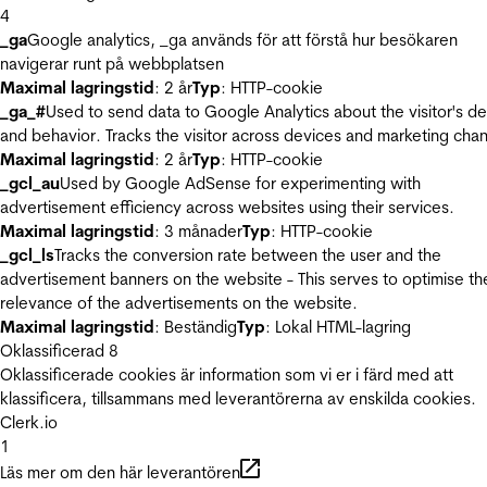
4
_ga
Google analytics, _ga används för att förstå hur besökaren
navigerar runt på webbplatsen
Maximal lagringstid
: 2 år
Typ
: HTTP-cookie
_ga_#
Used to send data to Google Analytics about the visitor's d
and behavior. Tracks the visitor across devices and marketing chan
Maximal lagringstid
: 2 år
Typ
: HTTP-cookie
_gcl_au
Used by Google AdSense for experimenting with
advertisement efficiency across websites using their services.
Maximal lagringstid
: 3 månader
Typ
: HTTP-cookie
_gcl_ls
Tracks the conversion rate between the user and the
advertisement banners on the website - This serves to optimise th
relevance of the advertisements on the website.
Maximal lagringstid
: Beständig
Typ
: Lokal HTML-lagring
Oklassificerad
8
Oklassificerade cookies är information som vi er i färd med att
klassificera, tillsammans med leverantörerna av enskilda cookies.
Clerk.io
1
Läs mer om den här leverantören