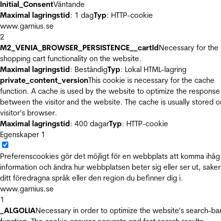
Initial_Consent
Väntande
Maximal lagringstid
: 1 dag
Typ
: HTTP-cookie
www.garnius.se
2
M2_VENIA_BROWSER_PERSISTENCE__cartId
Necessary for the
shopping cart functionality on the website.
Maximal lagringstid
: Beständig
Typ
: Lokal HTML-lagring
private_content_version
This cookie is necessary for the cache
function. A cache is used by the website to optimize the response
between the visitor and the website. The cache is usually stored o
visitor’s browser.
Maximal lagringstid
: 400 dagar
Typ
: HTTP-cookie
Egenskaper
1
Preferenscookies gör det möjligt för en webbplats att komma ihåg
information och ändra hur webbplatsen beter sig eller ser ut, sake
ditt föredragna språk eller den region du befinner dig i.
www.garnius.se
1
_ALGOLIA
Necessary in order to optimize the website's search-ba