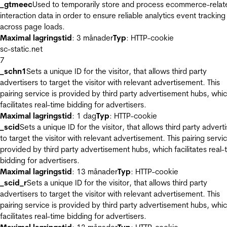
_gtmeec
Used to temporarily store and process ecommerce-relat
interaction data in order to ensure reliable analytics event tracking
across page loads.
Maximal lagringstid
: 3 månader
Typ
: HTTP-cookie
sc-static.net
7
_schn1
Sets a unique ID for the visitor, that allows third party
advertisers to target the visitor with relevant advertisement. This
pairing service is provided by third party advertisement hubs, whi
facilitates real-time bidding for advertisers.
Maximal lagringstid
: 1 dag
Typ
: HTTP-cookie
_scid
Sets a unique ID for the visitor, that allows third party advert
to target the visitor with relevant advertisement. This pairing servic
provided by third party advertisement hubs, which facilitates real-
bidding for advertisers.
Maximal lagringstid
: 13 månader
Typ
: HTTP-cookie
_scid_r
Sets a unique ID for the visitor, that allows third party
advertisers to target the visitor with relevant advertisement. This
pairing service is provided by third party advertisement hubs, whi
facilitates real-time bidding for advertisers.