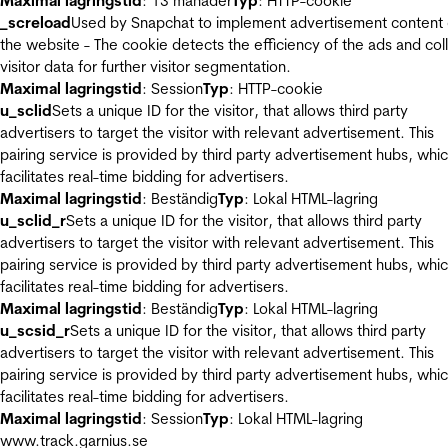
Maximal lagringstid
: 13 månader
Typ
: HTTP-cookie
_screload
Used by Snapchat to implement advertisement content
the website - The cookie detects the efficiency of the ads and col
visitor data for further visitor segmentation.
Maximal lagringstid
: Session
Typ
: HTTP-cookie
u_sclid
Sets a unique ID for the visitor, that allows third party
advertisers to target the visitor with relevant advertisement. This
pairing service is provided by third party advertisement hubs, whi
facilitates real-time bidding for advertisers.
Maximal lagringstid
: Beständig
Typ
: Lokal HTML-lagring
u_sclid_r
Sets a unique ID for the visitor, that allows third party
advertisers to target the visitor with relevant advertisement. This
pairing service is provided by third party advertisement hubs, whi
facilitates real-time bidding for advertisers.
Maximal lagringstid
: Beständig
Typ
: Lokal HTML-lagring
u_scsid_r
Sets a unique ID for the visitor, that allows third party
advertisers to target the visitor with relevant advertisement. This
pairing service is provided by third party advertisement hubs, whi
facilitates real-time bidding for advertisers.
Maximal lagringstid
: Session
Typ
: Lokal HTML-lagring
www.track.garnius.se