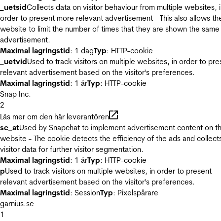
_uetsid
Collects data on visitor behaviour from multiple websites, 
order to present more relevant advertisement - This also allows th
website to limit the number of times that they are shown the same
advertisement.
Maximal lagringstid
: 1 dag
Typ
: HTTP-cookie
_uetvid
Used to track visitors on multiple websites, in order to pre
relevant advertisement based on the visitor's preferences.
Maximal lagringstid
: 1 år
Typ
: HTTP-cookie
Snap Inc.
2
Läs mer om den här leverantören
sc_at
Used by Snapchat to implement advertisement content on t
website - The cookie detects the efficiency of the ads and collect
visitor data for further visitor segmentation.
Maximal lagringstid
: 1 år
Typ
: HTTP-cookie
p
Used to track visitors on multiple websites, in order to present
relevant advertisement based on the visitor's preferences.
Maximal lagringstid
: Session
Typ
: Pixelspårare
garnius.se
1