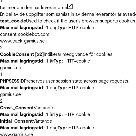
1
Läs mer om den här leverantören
En del av de uppgifter som samlas in av denna leverantör är avsed
test_cookie
Used to check if the user's browser supports cookies
Maximal lagringstid
: 1 dag
Typ
: HTTP-cookie
consent.cookiebot.com
www.track.garnius.se
2
CookieConsent [x2]
Indikerar medgivande för cookies.
Maximal lagringstid
: 1 år
Typ
: HTTP-cookie
garnius.no
1
PHPSESSID
Preserves user session state across page requests.
Maximal lagringstid
: 1 dag
Typ
: HTTP-cookie
garnius.se
2
Cross_Consent
Väntande
Maximal lagringstid
: 1 år
Typ
: HTTP-cookie
Initial_Consent
Väntande
Maximal lagringstid
: 1 dag
Typ
: HTTP-cookie
www.garnius.se