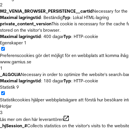
2
M2_VENIA_BROWSER_PERSISTENCE__cartId
Necessary for the 
Maximal lagringstid
: Beständig
Typ
: Lokal HTML-lagring
private_content_version
This cookie is necessary for the cache 
stored on the visitor’s browser.
Maximal lagringstid
: 400 dagar
Typ
: HTTP-cookie
Egenskaper
1
Preferenscookies gör det möjligt för en webbplats att komma ihåg i
www.garnius.se
1
_ALGOLIA
Necessary in order to optimize the website's search-bar
Maximal lagringstid
: 180 dagar
Typ
: HTTP-cookie
Statistik
9
Statistikcookies hjälper webbplatsägare att förstå hur besökare 
Hotjar
3
Läs mer om den här leverantören
_hjSession_#
Collects statistics on the visitor's visits to the we