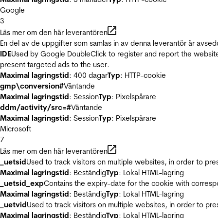
Google
3
Läs mer om den här leverantören
En del av de uppgifter som samlas in av denna leverantör är avsed
IDE
Used by Google DoubleClick to register and report the website u
present targeted ads to the user.
Maximal lagringstid
: 400 dagar
Typ
: HTTP-cookie
gmp\conversion#
Väntande
Maximal lagringstid
: Session
Typ
: Pixelspårare
ddm/activity/src=#
Väntande
Maximal lagringstid
: Session
Typ
: Pixelspårare
Microsoft
7
Läs mer om den här leverantören
_uetsid
Used to track visitors on multiple websites, in order to pr
Maximal lagringstid
: Beständig
Typ
: Lokal HTML-lagring
_uetsid_exp
Contains the expiry-date for the cookie with corres
Maximal lagringstid
: Beständig
Typ
: Lokal HTML-lagring
_uetvid
Used to track visitors on multiple websites, in order to pr
Maximal lagringstid
: Beständig
Typ
: Lokal HTML-lagring