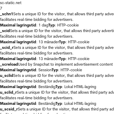
sc-static.net
7
_schn1
Sets a unique ID for the visitor, that allows third party adv
facilitates real-time bidding for advertisers.
Maximal lagringstid
: 1 dag
Typ
: HTTP-cookie
_scid
Sets a unique ID for the visitor, that allows third party adver
facilitates real-time bidding for advertisers.
Maximal lagringstid
: 13 månader
Typ
: HTTP-cookie
_scid_r
Sets a unique ID for the visitor, that allows third party adv
facilitates real-time bidding for advertisers.
Maximal lagringstid
: 13 månader
Typ
: HTTP-cookie
_screload
Used by Snapchat to implement advertisement content on 
Maximal lagringstid
: Session
Typ
: HTTP-cookie
u_sclid
Sets a unique ID for the visitor, that allows third party adv
facilitates real-time bidding for advertisers.
Maximal lagringstid
: Beständig
Typ
: Lokal HTML-lagring
u_sclid_r
Sets a unique ID for the visitor, that allows third party a
facilitates real-time bidding for advertisers.
Maximal lagringstid
: Beständig
Typ
: Lokal HTML-lagring
u_scsid_r
Sets a unique ID for the visitor, that allows third party 