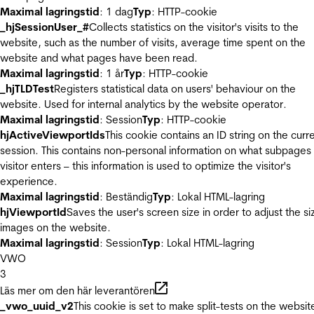
Maximal lagringstid
: 1 dag
Typ
: HTTP-cookie
_hjSessionUser_#
Collects statistics on the visitor's visits to the
website, such as the number of visits, average time spent on the
website and what pages have been read.
Maximal lagringstid
: 1 år
Typ
: HTTP-cookie
_hjTLDTest
Registers statistical data on users' behaviour on the
website. Used for internal analytics by the website operator.
Maximal lagringstid
: Session
Typ
: HTTP-cookie
hjActiveViewportIds
This cookie contains an ID string on the curr
session. This contains non-personal information on what subpages
visitor enters – this information is used to optimize the visitor's
experience.
Maximal lagringstid
: Beständig
Typ
: Lokal HTML-lagring
hjViewportId
Saves the user's screen size in order to adjust the si
images on the website.
Maximal lagringstid
: Session
Typ
: Lokal HTML-lagring
VWO
3
Läs mer om den här leverantören
_vwo_uuid_v2
This cookie is set to make split-tests on the websit