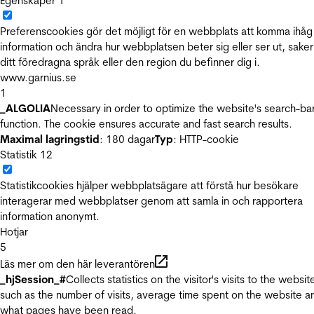
Egenskaper
1
Preferenscookies gör det möjligt för en webbplats att komma ihåg
information och ändra hur webbplatsen beter sig eller ser ut, sake
ditt föredragna språk eller den region du befinner dig i.
www.garnius.se
1
_ALGOLIA
Necessary in order to optimize the website's search-ba
function. The cookie ensures accurate and fast search results.
Maximal lagringstid
: 180 dagar
Typ
: HTTP-cookie
Statistik
12
Statistikcookies hjälper webbplatsägare att förstå hur besökare
interagerar med webbplatser genom att samla in och rapportera
information anonymt.
Hotjar
5
Läs mer om den här leverantören
_hjSession_#
Collects statistics on the visitor's visits to the websit
such as the number of visits, average time spent on the website a
what pages have been read.