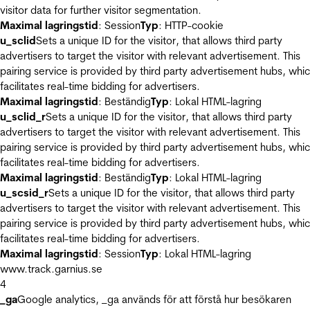
visitor data for further visitor segmentation.
Maximal lagringstid
: Session
Typ
: HTTP-cookie
u_sclid
Sets a unique ID for the visitor, that allows third party
advertisers to target the visitor with relevant advertisement. This
pairing service is provided by third party advertisement hubs, whi
facilitates real-time bidding for advertisers.
Maximal lagringstid
: Beständig
Typ
: Lokal HTML-lagring
u_sclid_r
Sets a unique ID for the visitor, that allows third party
advertisers to target the visitor with relevant advertisement. This
pairing service is provided by third party advertisement hubs, whi
facilitates real-time bidding for advertisers.
Maximal lagringstid
: Beständig
Typ
: Lokal HTML-lagring
u_scsid_r
Sets a unique ID for the visitor, that allows third party
advertisers to target the visitor with relevant advertisement. This
pairing service is provided by third party advertisement hubs, whi
facilitates real-time bidding for advertisers.
Maximal lagringstid
: Session
Typ
: Lokal HTML-lagring
www.track.garnius.se
4
_ga
Google analytics, _ga används för att förstå hur besökaren