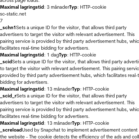
across page loads.
Maximal lagringstid
: 3 månader
Typ
: HTTP-cookie
sc-static.net
7
_schn1
Sets a unique ID for the visitor, that allows third party
advertisers to target the visitor with relevant advertisement. This
pairing service is provided by third party advertisement hubs, whi
facilitates real-time bidding for advertisers.
Maximal lagringstid
: 1 dag
Typ
: HTTP-cookie
_scid
Sets a unique ID for the visitor, that allows third party advert
to target the visitor with relevant advertisement. This pairing servic
provided by third party advertisement hubs, which facilitates real-
bidding for advertisers.
Maximal lagringstid
: 13 månader
Typ
: HTTP-cookie
_scid_r
Sets a unique ID for the visitor, that allows third party
advertisers to target the visitor with relevant advertisement. This
pairing service is provided by third party advertisement hubs, whi
facilitates real-time bidding for advertisers.
Maximal lagringstid
: 13 månader
Typ
: HTTP-cookie
_screload
Used by Snapchat to implement advertisement content
the website - The cookie detects the efficiency of the ads and col