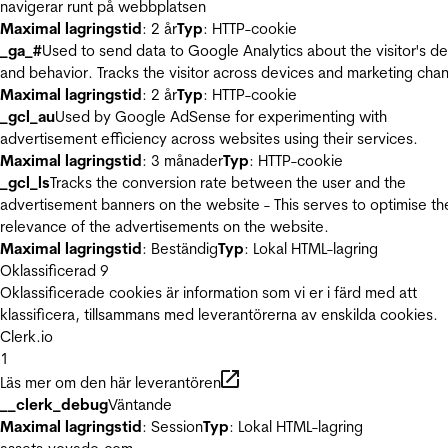
navigerar runt på webbplatsen
Maximal lagringstid
: 2 år
Typ
: HTTP-cookie
_ga_#
Used to send data to Google Analytics about the visitor's d
and behavior. Tracks the visitor across devices and marketing chan
Maximal lagringstid
: 2 år
Typ
: HTTP-cookie
_gcl_au
Used by Google AdSense for experimenting with
advertisement efficiency across websites using their services.
Maximal lagringstid
: 3 månader
Typ
: HTTP-cookie
_gcl_ls
Tracks the conversion rate between the user and the
advertisement banners on the website - This serves to optimise th
relevance of the advertisements on the website.
Maximal lagringstid
: Beständig
Typ
: Lokal HTML-lagring
Oklassificerad
9
Oklassificerade cookies är information som vi er i färd med att
klassificera, tillsammans med leverantörerna av enskilda cookies.
Clerk.io
1
Läs mer om den här leverantören
__clerk_debug
Väntande
Maximal lagringstid
: Session
Typ
: Lokal HTML-lagring