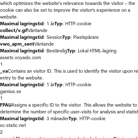
which optimizes the website's relevance towards the visitor – the
cookie can also be set to improve the visitor's experience on a
website.
Maximal lagringstid
: 1 år
Typ
: HTTP-cookie
collect/v.gif
Väntande
Maximal lagringstid
: Session
Typ
: Pixelspårare
vwo_apm_sent
Väntande
Maximal lagringstid
: Beständig
Typ
: Lokal HTML-lagring
assets.voyado.com
1
_va
Contains an visitor ID. This is used to identify the visitor upon r
entry to the website.
Maximal lagringstid
: 1 år
Typ
: HTTP-cookie
garnius.se
1
FPAU
Assigns a specific ID to the visitor. This allows the website to
determine the number of specific user-visits for analysis and statist
Maximal lagringstid
: 3 månader
Typ
: HTTP-cookie
sc-static.net
2