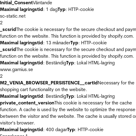
Initial_Consent
Väntande
Maximal lagringstid
: 1 dag
Typ
: HTTP-cookie
sc-static.net
2
_scsrid
The cookie is necessary for the secure checkout and pay
function on the website. This function is provided by shopify.com.
Maximal lagringstid
: 13 månader
Typ
: HTTP-cookie
_scsrid
The cookie is necessary for the secure checkout and pay
function on the website. This function is provided by shopify.com.
Maximal lagringstid
: Beständig
Typ
: Lokal HTML-lagring
www.garnius.se
2
M2_VENIA_BROWSER_PERSISTENCE__cartId
Necessary for the
shopping cart functionality on the website.
Maximal lagringstid
: Beständig
Typ
: Lokal HTML-lagring
private_content_version
This cookie is necessary for the cache
function. A cache is used by the website to optimize the response
between the visitor and the website. The cache is usually stored o
visitor’s browser.
Maximal lagringstid
: 400 dagar
Typ
: HTTP-cookie