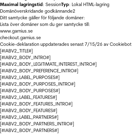
Maximal lagringstid
: Session
Typ
: Lokal HTML-lagring
Domänöverskridande godkännande
2
Ditt samtycke gäller för följande domäner:
Lista över domäner som du ger samtycke till:
www.garnius.se
checkout.garnius.se
Cookie-deklaration uppdaterades senast 7/15/26 av
Cookiebot
[#IABV2_TITLE#]
[#IABV2_BODY_INTRO#]
[#IABV2_BODY_LEGITIMATE_INTEREST_INTRO#]
[#IABV2_BODY_PREFERENCE_INTRO#]
[#IABV2_LABEL_PURPOSES#]
[#IABV2_BODY_PURPOSES_INTRO#]
[#IABV2_BODY_PURPOSES#]
[#IABV2_LABEL_FEATURES#]
[#IABV2_BODY_FEATURES_INTRO#]
[#IABV2_BODY_FEATURES#]
[#IABV2_LABEL_PARTNERS#]
[#IABV2_BODY_PARTNERS_INTRO#]
[#IABV2_BODY_PARTNERS#]