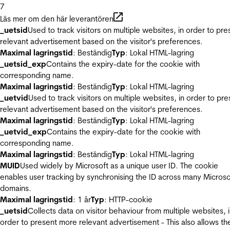
7
Läs mer om den här leverantören
_uetsid
Used to track visitors on multiple websites, in order to pre
relevant advertisement based on the visitor's preferences.
Maximal lagringstid
: Beständig
Typ
: Lokal HTML-lagring
_uetsid_exp
Contains the expiry-date for the cookie with
corresponding name.
Maximal lagringstid
: Beständig
Typ
: Lokal HTML-lagring
_uetvid
Used to track visitors on multiple websites, in order to pre
relevant advertisement based on the visitor's preferences.
Maximal lagringstid
: Beständig
Typ
: Lokal HTML-lagring
_uetvid_exp
Contains the expiry-date for the cookie with
corresponding name.
Maximal lagringstid
: Beständig
Typ
: Lokal HTML-lagring
MUID
Used widely by Microsoft as a unique user ID. The cookie
enables user tracking by synchronising the ID across many Microso
domains.
Maximal lagringstid
: 1 år
Typ
: HTTP-cookie
_uetsid
Collects data on visitor behaviour from multiple websites, 
order to present more relevant advertisement - This also allows th