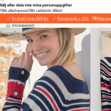
Sälj eller dela inte mina personuppgifter
Tillåt alla
Anpassa
Tillåt valda
Inte tillåtet
Fri frakt över 899 kr!
Prisgaranti + 15%
Köp pre
Hem
STICKNINGSKIT
>