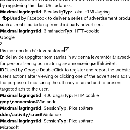
by registering their last URL-address.
Maximal lagringstid
: Beständig
Typ
: Lokal HTML-lagring
_fbp
Used by Facebook to deliver a series of advertisement produ
such as real time bidding from third party advertisers.
Maximal lagringstid
: 3 månader
Typ
: HTTP-cookie
Google
3
Läs mer om den här leverantören
En del av de uppgifter som samlas in av denna leverantör är avse
för personalisering och mätning av annonseringseffektivitet.
IDE
Used by Google DoubleClick to register and report the websit
user's actions after viewing or clicking one of the advertiser's ads 
the purpose of measuring the efficacy of an ad and to present
targeted ads to the user.
Maximal lagringstid
: 400 dagar
Typ
: HTTP-cookie
gmp\conversion#
Väntande
Maximal lagringstid
: Session
Typ
: Pixelspårare
ddm/activity/src=#
Väntande
Maximal lagringstid
: Session
Typ
: Pixelspårare
Microsoft