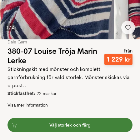
1
/
2
Dale Garn
380-07 Louise Tröja Marin
Från
1
229
kr
Lerke
Stickningskit med mönster och komplett
garnförbrukning för vald storlek. Mönster skickas via
e-post.;
Stickfasthet:
22 maskor
Visa mer information
Välj storlek och färg