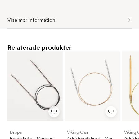
Visa mer information
Relaterade produkter
Drops
Viking Garn
Viking 
Rundsticka - Mässing
Addi Rundsticka - Mässing