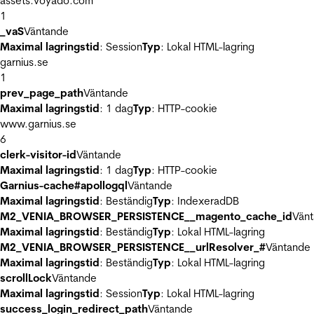
assets.voyado.com
1
_vaS
Väntande
Maximal lagringstid
: Session
Typ
: Lokal HTML-lagring
garnius.se
1
prev_page_path
Väntande
Maximal lagringstid
: 1 dag
Typ
: HTTP-cookie
www.garnius.se
6
clerk-visitor-id
Väntande
Maximal lagringstid
: 1 dag
Typ
: HTTP-cookie
Garnius-cache#apollogql
Väntande
Maximal lagringstid
: Beständig
Typ
: IndexeradDB
M2_VENIA_BROWSER_PERSISTENCE__magento_cache_id
Vän
Maximal lagringstid
: Beständig
Typ
: Lokal HTML-lagring
M2_VENIA_BROWSER_PERSISTENCE__urlResolver_#
Väntande
Maximal lagringstid
: Beständig
Typ
: Lokal HTML-lagring
scrollLock
Väntande
Maximal lagringstid
: Session
Typ
: Lokal HTML-lagring
success_login_redirect_path
Väntande