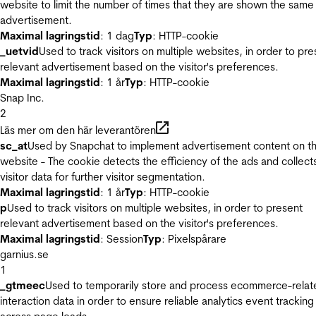
website to limit the number of times that they are shown the same
advertisement.
Maximal lagringstid
: 1 dag
Typ
: HTTP-cookie
_uetvid
Used to track visitors on multiple websites, in order to pre
relevant advertisement based on the visitor's preferences.
Maximal lagringstid
: 1 år
Typ
: HTTP-cookie
Snap Inc.
2
Läs mer om den här leverantören
sc_at
Used by Snapchat to implement advertisement content on t
website - The cookie detects the efficiency of the ads and collect
visitor data for further visitor segmentation.
Maximal lagringstid
: 1 år
Typ
: HTTP-cookie
p
Used to track visitors on multiple websites, in order to present
relevant advertisement based on the visitor's preferences.
Maximal lagringstid
: Session
Typ
: Pixelspårare
garnius.se
1
_gtmeec
Used to temporarily store and process ecommerce-relat
interaction data in order to ensure reliable analytics event tracking