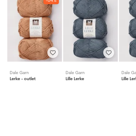
-64%
Dale Garn
Dale Garn
Dale G
Lerke - outlet
Lille Lerke
Lille Le