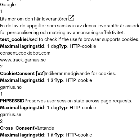
Google
1
Läs mer om den här leverantören
En del av de uppgifter som samlas in av denna leverantör är avse
för personalisering och mätning av annonseringseffektivitet.
test_cookie
Used to check if the user's browser supports cookies
Maximal lagringstid
: 1 dag
Typ
: HTTP-cookie
consent.cookiebot.com
www.track.garnius.se
2
CookieConsent [x2]
Indikerar medgivande för cookies.
Maximal lagringstid
: 1 år
Typ
: HTTP-cookie
garnius.no
1
PHPSESSID
Preserves user session state across page requests.
Maximal lagringstid
: 1 dag
Typ
: HTTP-cookie
garnius.se
2
Cross_Consent
Väntande
Maximal lagringstid
: 1 år
Typ
: HTTP-cookie