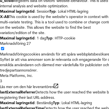
u_scsid
Registers data on visitors' website-behaviour. This is used 
internal analysis and website optimization.
Maximal lagringstid
: Session
Typ
: Lokal HTML-lagring
X-AB
This cookie is used by the website’s operator in context with
multi-variate testing. This is a tool used to combine or change con
on the website. This allows the website to find the best
variation/edition of the site.
Maximal lagringstid
: 1 dag
Typ
: HTTP-cookie
Marknadsföring
27
Marknadsföringscookies används för att spåra webbplatsbesökare
Syftet är att visa annonser som är relevanta och engagerande för
enskilda användaren och därmed mer värdefulla för publicister och
tredjepartsannonsörer.
Meta Platforms, Inc.
3
Läs mer om den här leverantören
lastExternalReferrer
Detects how the user reached the website 
registering their last URL-address.
Maximal lagringstid
: Beständig
Typ
: Lokal HTML-lagring
lastExternalReferrerTime
Detects how the user reached the web