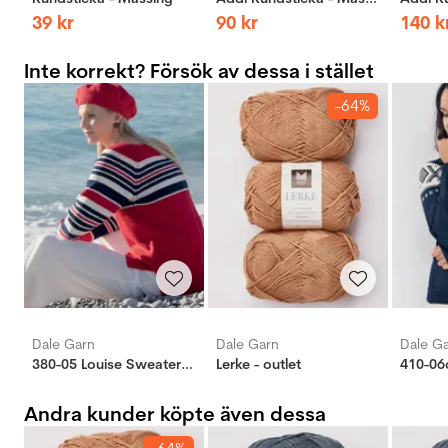
39
kr
90
kr
140
k
Inte korrekt? Försök av dessa i stället
-64%
Dale Garn
Dale Garn
Dale G
380-05 Louise Sweater Rød Lerke
Lerke - outlet
Andra kunder köpte även dessa