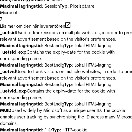
Maximal lagringstid
: Session
Typ
: Pixelspårare
Microsoft
7
Läs mer om den här leverantören
_uetsid
Used to track visitors on multiple websites, in order to pre
relevant advertisement based on the visitor's preferences.
Maximal lagringstid
: Beständig
Typ
: Lokal HTML-lagring
_uetsid_exp
Contains the expiry-date for the cookie with
corresponding name.
Maximal lagringstid
: Beständig
Typ
: Lokal HTML-lagring
_uetvid
Used to track visitors on multiple websites, in order to pre
relevant advertisement based on the visitor's preferences.
Maximal lagringstid
: Beständig
Typ
: Lokal HTML-lagring
_uetvid_exp
Contains the expiry-date for the cookie with
corresponding name.
Maximal lagringstid
: Beständig
Typ
: Lokal HTML-lagring
MUID
Used widely by Microsoft as a unique user ID. The cookie
enables user tracking by synchronising the ID across many Microso
domains.
Maximal lagringstid
: 1 år
Typ
: HTTP-cookie