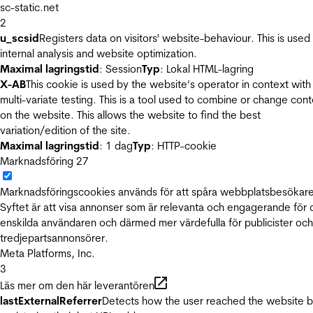
sc-static.net
2
u_scsid
Registers data on visitors' website-behaviour. This is used 
internal analysis and website optimization.
Maximal lagringstid
: Session
Typ
: Lokal HTML-lagring
X-AB
This cookie is used by the website’s operator in context with
multi-variate testing. This is a tool used to combine or change con
on the website. This allows the website to find the best
variation/edition of the site.
Maximal lagringstid
: 1 dag
Typ
: HTTP-cookie
Marknadsföring
27
Marknadsföringscookies används för att spåra webbplatsbesökare
Syftet är att visa annonser som är relevanta och engagerande för
enskilda användaren och därmed mer värdefulla för publicister och
tredjepartsannonsörer.
Meta Platforms, Inc.
3
Läs mer om den här leverantören
lastExternalReferrer
Detects how the user reached the website 