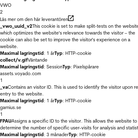
VWO
2
Läs mer om den här leverantören
_vwo_uuid_v2
This cookie is set to make split-tests on the websit
which optimizes the website's relevance towards the visitor – the
cookie can also be set to improve the visitor's experience on a
website.
Maximal lagringstid
: 1 år
Typ
: HTTP-cookie
collect/v.gif
Väntande
Maximal lagringstid
: Session
Typ
: Pixelspårare
assets.voyado.com
1
_va
Contains an visitor ID. This is used to identify the visitor upon r
entry to the website.
Maximal lagringstid
: 1 år
Typ
: HTTP-cookie
garnius.se
1
FPAU
Assigns a specific ID to the visitor. This allows the website to
determine the number of specific user-visits for analysis and statist
Maximal lagringstid
: 3 månader
Typ
: HTTP-cookie