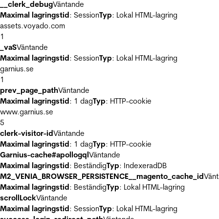
__clerk_debug
Väntande
Maximal lagringstid
: Session
Typ
: Lokal HTML-lagring
assets.voyado.com
1
_vaS
Väntande
Maximal lagringstid
: Session
Typ
: Lokal HTML-lagring
garnius.se
1
prev_page_path
Väntande
Maximal lagringstid
: 1 dag
Typ
: HTTP-cookie
www.garnius.se
5
clerk-visitor-id
Väntande
Maximal lagringstid
: 1 dag
Typ
: HTTP-cookie
Garnius-cache#apollogql
Väntande
Maximal lagringstid
: Beständig
Typ
: IndexeradDB
M2_VENIA_BROWSER_PERSISTENCE__magento_cache_id
Vän
Maximal lagringstid
: Beständig
Typ
: Lokal HTML-lagring
scrollLock
Väntande
Maximal lagringstid
: Session
Typ
: Lokal HTML-lagring