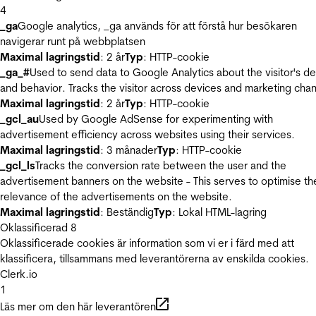
4
_ga
Google analytics, _ga används för att förstå hur besökaren
navigerar runt på webbplatsen
Maximal lagringstid
: 2 år
Typ
: HTTP-cookie
_ga_#
Used to send data to Google Analytics about the visitor's d
and behavior. Tracks the visitor across devices and marketing chan
Maximal lagringstid
: 2 år
Typ
: HTTP-cookie
_gcl_au
Used by Google AdSense for experimenting with
advertisement efficiency across websites using their services.
Maximal lagringstid
: 3 månader
Typ
: HTTP-cookie
_gcl_ls
Tracks the conversion rate between the user and the
advertisement banners on the website - This serves to optimise th
relevance of the advertisements on the website.
Maximal lagringstid
: Beständig
Typ
: Lokal HTML-lagring
Oklassificerad
8
Oklassificerade cookies är information som vi er i färd med att
klassificera, tillsammans med leverantörerna av enskilda cookies.
Clerk.io
1
Läs mer om den här leverantören