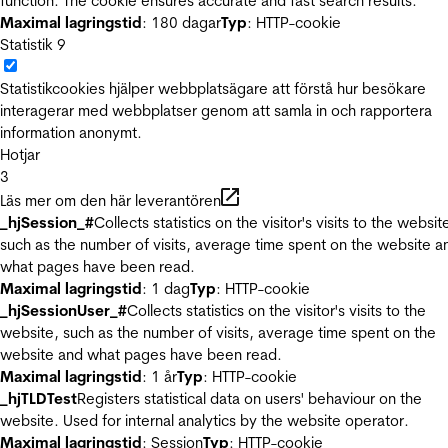
function. The cookie ensures accurate and fast search results.
Maximal lagringstid
: 180 dagar
Typ
: HTTP-cookie
Statistik
9
Statistikcookies hjälper webbplatsägare att förstå hur besökare
interagerar med webbplatser genom att samla in och rapportera
information anonymt.
Hotjar
3
Läs mer om den här leverantören
_hjSession_#
Collects statistics on the visitor's visits to the websit
such as the number of visits, average time spent on the website a
what pages have been read.
Maximal lagringstid
: 1 dag
Typ
: HTTP-cookie
_hjSessionUser_#
Collects statistics on the visitor's visits to the
website, such as the number of visits, average time spent on the
website and what pages have been read.
Maximal lagringstid
: 1 år
Typ
: HTTP-cookie
_hjTLDTest
Registers statistical data on users' behaviour on the
website. Used for internal analytics by the website operator.
Maximal lagringstid
: Session
Typ
: HTTP-cookie