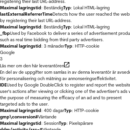
registering their last URL-address.
Maximal lagringstid
: Beständig
Typ
: Lokal HTML-lagring
lastExternalReferrerTime
Detects how the user reached the web
by registering their last URL-address.
Maximal lagringstid
: Beständig
Typ
: Lokal HTML-lagring
_fbp
Used by Facebook to deliver a series of advertisement produ
such as real time bidding from third party advertisers.
Maximal lagringstid
: 3 månader
Typ
: HTTP-cookie
Google
3
Läs mer om den här leverantören
En del av de uppgifter som samlas in av denna leverantör är avse
för personalisering och mätning av annonseringseffektivitet.
IDE
Used by Google DoubleClick to register and report the websit
user's actions after viewing or clicking one of the advertiser's ads 
the purpose of measuring the efficacy of an ad and to present
targeted ads to the user.
Maximal lagringstid
: 400 dagar
Typ
: HTTP-cookie
gmp\conversion#
Väntande
Maximal lagringstid
: Session
Typ
: Pixelspårare
ddm/activity/src=#
Väntande