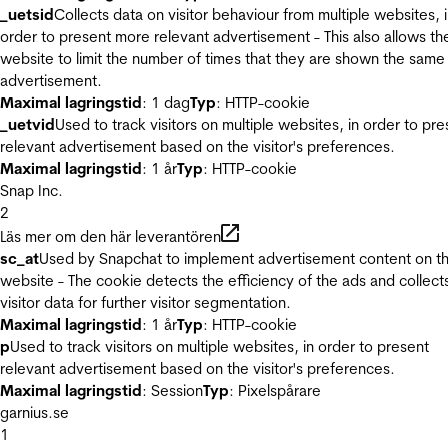
_uetsid
Collects data on visitor behaviour from multiple websites, 
order to present more relevant advertisement - This also allows th
website to limit the number of times that they are shown the same
advertisement.
Maximal lagringstid
: 1 dag
Typ
: HTTP-cookie
_uetvid
Used to track visitors on multiple websites, in order to pre
relevant advertisement based on the visitor's preferences.
Maximal lagringstid
: 1 år
Typ
: HTTP-cookie
Snap Inc.
2
Läs mer om den här leverantören
sc_at
Used by Snapchat to implement advertisement content on t
website - The cookie detects the efficiency of the ads and collect
visitor data for further visitor segmentation.
Maximal lagringstid
: 1 år
Typ
: HTTP-cookie
p
Used to track visitors on multiple websites, in order to present
relevant advertisement based on the visitor's preferences.
Maximal lagringstid
: Session
Typ
: Pixelspårare
garnius.se
1