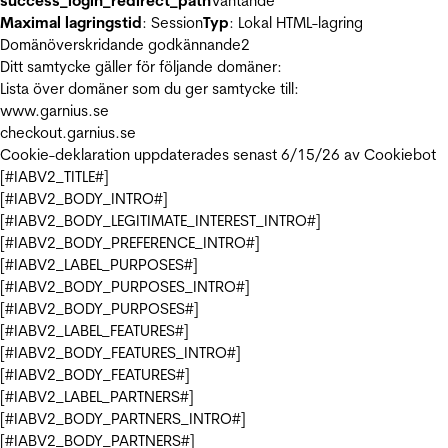
success_login_redirect_path
Väntande
Maximal lagringstid
: Session
Typ
: Lokal HTML-lagring
Domänöverskridande godkännande
2
Ditt samtycke gäller för följande domäner:
Lista över domäner som du ger samtycke till:
www.garnius.se
checkout.garnius.se
Cookie-deklaration uppdaterades senast 6/15/26 av
Cookiebot
[#IABV2_TITLE#]
[#IABV2_BODY_INTRO#]
[#IABV2_BODY_LEGITIMATE_INTEREST_INTRO#]
[#IABV2_BODY_PREFERENCE_INTRO#]
[#IABV2_LABEL_PURPOSES#]
[#IABV2_BODY_PURPOSES_INTRO#]
[#IABV2_BODY_PURPOSES#]
[#IABV2_LABEL_FEATURES#]
[#IABV2_BODY_FEATURES_INTRO#]
[#IABV2_BODY_FEATURES#]
[#IABV2_LABEL_PARTNERS#]
[#IABV2_BODY_PARTNERS_INTRO#]
[#IABV2_BODY_PARTNERS#]