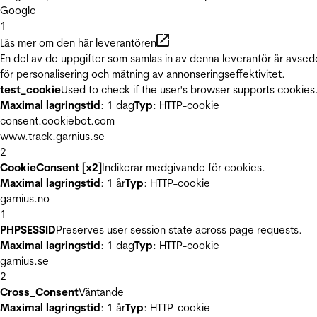
Google
1
Läs mer om den här leverantören
En del av de uppgifter som samlas in av denna leverantör är avse
för personalisering och mätning av annonseringseffektivitet.
test_cookie
Used to check if the user's browser supports cookies
Maximal lagringstid
: 1 dag
Typ
: HTTP-cookie
consent.cookiebot.com
www.track.garnius.se
2
CookieConsent [x2]
Indikerar medgivande för cookies.
Maximal lagringstid
: 1 år
Typ
: HTTP-cookie
garnius.no
1
PHPSESSID
Preserves user session state across page requests.
Maximal lagringstid
: 1 dag
Typ
: HTTP-cookie
garnius.se
2
Cross_Consent
Väntande
Maximal lagringstid
: 1 år
Typ
: HTTP-cookie