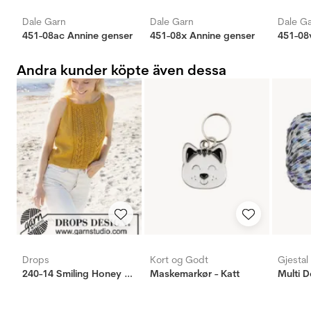
Dale Garn
Dale Garn
Dale G
451-08ac Annine genser
451-08x Annine genser
451-08
Andra kunder köpte även dessa
Drops
Kort og Godt
Gjestal
240-14 Smiling Honey Top
Maskemarkør - Katt
Multi D