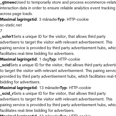
_gtmeec
Used to temporarily store and process ecommerce-relat
interaction data in order to ensure reliable analytics event tracking
across page loads.
Maximal lagringstid
: 3 månader
Typ
: HTTP-cookie
sc-static.net
7
_schn1
Sets a unique ID for the visitor, that allows third party
advertisers to target the visitor with relevant advertisement. This
pairing service is provided by third party advertisement hubs, whi
facilitates real-time bidding for advertisers.
Maximal lagringstid
: 1 dag
Typ
: HTTP-cookie
_scid
Sets a unique ID for the visitor, that allows third party advert
to target the visitor with relevant advertisement. This pairing servic
provided by third party advertisement hubs, which facilitates real-
bidding for advertisers.
Maximal lagringstid
: 13 månader
Typ
: HTTP-cookie
_scid_r
Sets a unique ID for the visitor, that allows third party
advertisers to target the visitor with relevant advertisement. This
pairing service is provided by third party advertisement hubs, whi
facilitates real-time bidding for advertisers.