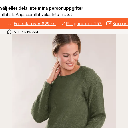
Sälj eller dela inte mina personuppgifter
Tillåt alla
Anpassa
Tillåt valda
Inte tillåtet
Fri frakt över 899 kr!
Prisgaranti + 15%
Köp pre
Hem
STICKNINGSKIT
>