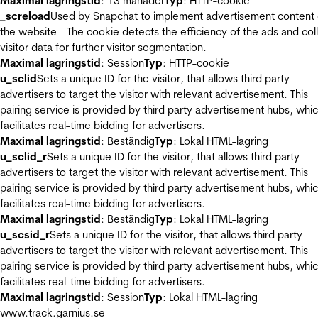
Maximal lagringstid
: 13 månader
Typ
: HTTP-cookie
_screload
Used by Snapchat to implement advertisement content
the website - The cookie detects the efficiency of the ads and col
visitor data for further visitor segmentation.
Maximal lagringstid
: Session
Typ
: HTTP-cookie
u_sclid
Sets a unique ID for the visitor, that allows third party
advertisers to target the visitor with relevant advertisement. This
pairing service is provided by third party advertisement hubs, whi
facilitates real-time bidding for advertisers.
Maximal lagringstid
: Beständig
Typ
: Lokal HTML-lagring
u_sclid_r
Sets a unique ID for the visitor, that allows third party
advertisers to target the visitor with relevant advertisement. This
pairing service is provided by third party advertisement hubs, whi
facilitates real-time bidding for advertisers.
Maximal lagringstid
: Beständig
Typ
: Lokal HTML-lagring
u_scsid_r
Sets a unique ID for the visitor, that allows third party
advertisers to target the visitor with relevant advertisement. This
pairing service is provided by third party advertisement hubs, whi
facilitates real-time bidding for advertisers.
Maximal lagringstid
: Session
Typ
: Lokal HTML-lagring
www.track.garnius.se