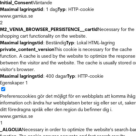
Initial_Consent
Väntande
Maximal lagringstid
: 1 dag
Typ
: HTTP-cookie
www.garnius.se
2
M2_VENIA_BROWSER_PERSISTENCE__cartId
Necessary for the
shopping cart functionality on the website.
Maximal lagringstid
: Beständig
Typ
: Lokal HTML-lagring
private_content_version
This cookie is necessary for the cache
function. A cache is used by the website to optimize the response
between the visitor and the website. The cache is usually stored o
visitor’s browser.
Maximal lagringstid
: 400 dagar
Typ
: HTTP-cookie
Egenskaper
1
Preferenscookies gör det möjligt för en webbplats att komma ihåg
information och ändra hur webbplatsen beter sig eller ser ut, sake
ditt föredragna språk eller den region du befinner dig i.
www.garnius.se
1
_ALGOLIA
Necessary in order to optimize the website's search-ba