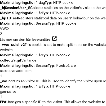
Maximal lagringstid
: 1 dag
Typ
: HTTP-cookie
_hjSessionUser_#
Collects statistics on the visitor's visits to t
Maximal lagringstid
: 1 år
Typ
: HTTP-cookie
_hjTLDTest
Registers statistical data on users' behaviour on the we
Maximal lagringstid
: Session
Typ
: HTTP-cookie
VWO
2
Läs mer om den här leverantören
_vwo_uuid_v2
This cookie is set to make split-tests on the websi
website.
Maximal lagringstid
: 1 år
Typ
: HTTP-cookie
collect/v.gif
Väntande
Maximal lagringstid
: Session
Typ
: Pixelspårare
assets.voyado.com
1
_va
Contains an visitor ID. This is used to identify the visitor upon 
Maximal lagringstid
: 1 år
Typ
: HTTP-cookie
garnius.se
1
FPAU
Assigns a specific ID to the visitor. This allows the website to