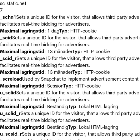
sc-static.net
7
_schn1
Sets a unique ID for the visitor, that allows third party adv
facilitates real-time bidding for advertisers.
Maximal lagringstid
: 1 dag
Typ
: HTTP-cookie
_scid
Sets a unique ID for the visitor, that allows third party adver
facilitates real-time bidding for advertisers.
Maximal lagringstid
: 13 månader
Typ
: HTTP-cookie
_scid_r
Sets a unique ID for the visitor, that allows third party adv
facilitates real-time bidding for advertisers.
Maximal lagringstid
: 13 månader
Typ
: HTTP-cookie
_screload
Used by Snapchat to implement advertisement content on 
Maximal lagringstid
: Session
Typ
: HTTP-cookie
u_sclid
Sets a unique ID for the visitor, that allows third party adv
facilitates real-time bidding for advertisers.
Maximal lagringstid
: Beständig
Typ
: Lokal HTML-lagring
u_sclid_r
Sets a unique ID for the visitor, that allows third party a
facilitates real-time bidding for advertisers.
Maximal lagringstid
: Beständig
Typ
: Lokal HTML-lagring
u_scsid_r
Sets a unique ID for the visitor, that allows third party 