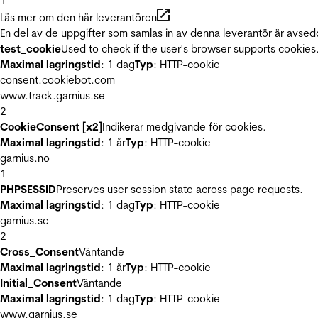
1
Läs mer om den här leverantören
En del av de uppgifter som samlas in av denna leverantör är avsed
test_cookie
Used to check if the user's browser supports cookies
Maximal lagringstid
: 1 dag
Typ
: HTTP-cookie
consent.cookiebot.com
www.track.garnius.se
2
CookieConsent [x2]
Indikerar medgivande för cookies.
Maximal lagringstid
: 1 år
Typ
: HTTP-cookie
garnius.no
1
PHPSESSID
Preserves user session state across page requests.
Maximal lagringstid
: 1 dag
Typ
: HTTP-cookie
garnius.se
2
Cross_Consent
Väntande
Maximal lagringstid
: 1 år
Typ
: HTTP-cookie
Initial_Consent
Väntande
Maximal lagringstid
: 1 dag
Typ
: HTTP-cookie
www.garnius.se