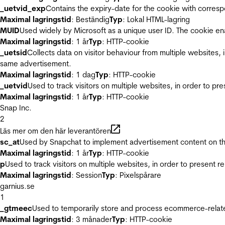
_uetvid_exp
Contains the expiry-date for the cookie with corres
Maximal lagringstid
: Beständig
Typ
: Lokal HTML-lagring
MUID
Used widely by Microsoft as a unique user ID. The cookie en
Maximal lagringstid
: 1 år
Typ
: HTTP-cookie
_uetsid
Collects data on visitor behaviour from multiple websites, 
same advertisement.
Maximal lagringstid
: 1 dag
Typ
: HTTP-cookie
_uetvid
Used to track visitors on multiple websites, in order to pr
Maximal lagringstid
: 1 år
Typ
: HTTP-cookie
Snap Inc.
2
Läs mer om den här leverantören
sc_at
Used by Snapchat to implement advertisement content on the w
Maximal lagringstid
: 1 år
Typ
: HTTP-cookie
p
Used to track visitors on multiple websites, in order to present 
Maximal lagringstid
: Session
Typ
: Pixelspårare
garnius.se
1
_gtmeec
Used to temporarily store and process ecommerce-related 
Maximal lagringstid
: 3 månader
Typ
: HTTP-cookie