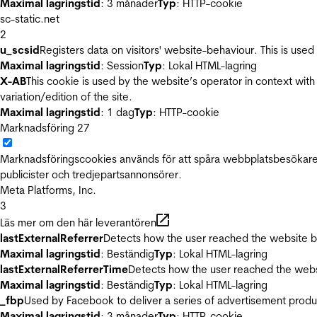
Maximal lagringstid
: 3 månader
Typ
: HTTP-cookie
sc-static.net
2
u_scsid
Registers data on visitors' website-behaviour. This is used 
Maximal lagringstid
: Session
Typ
: Lokal HTML-lagring
X-AB
This cookie is used by the website’s operator in context with 
variation/edition of the site.
Maximal lagringstid
: 1 dag
Typ
: HTTP-cookie
Marknadsföring
27
Marknadsföringscookies används för att spåra webbplatsbesökare.
publicister och tredjepartsannonsörer.
Meta Platforms, Inc.
3
Läs mer om den här leverantören
lastExternalReferrer
Detects how the user reached the website by 
Maximal lagringstid
: Beständig
Typ
: Lokal HTML-lagring
lastExternalReferrerTime
Detects how the user reached the websi
Maximal lagringstid
: Beständig
Typ
: Lokal HTML-lagring
_fbp
Used by Facebook to deliver a series of advertisement product
Maximal lagringstid
: 3 månader
Typ
: HTTP-cookie