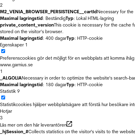
2
M2_VENIA_BROWSER_PERSISTENCE__cartId
Necessary for the 
Maximal lagringstid
: Beständig
Typ
: Lokal HTML-lagring
private_content_version
This cookie is necessary for the cache 
stored on the visitor’s browser.
Maximal lagringstid
: 400 dagar
Typ
: HTTP-cookie
Egenskaper
1
Preferenscookies gör det möjligt för en webbplats att komma ihåg i
www.garnius.se
1
_ALGOLIA
Necessary in order to optimize the website's search-bar
Maximal lagringstid
: 180 dagar
Typ
: HTTP-cookie
Statistik
9
Statistikcookies hjälper webbplatsägare att förstå hur besökare 
Hotjar
3
Läs mer om den här leverantören
_hjSession_#
Collects statistics on the visitor's visits to the we