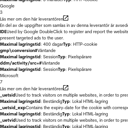
Google
3
Läs mer om den här leverantören
En del av de uppgifter som samlas in av denna leverantör är avsed
IDE
Used by Google DoubleClick to register and report the website u
present targeted ads to the user.
Maximal lagringstid
: 400 dagar
Typ
: HTTP-cookie
gmp\conversion#
Väntande
Maximal lagringstid
: Session
Typ
: Pixelspårare
ddm/activity/src=#
Väntande
Maximal lagringstid
: Session
Typ
: Pixelspårare
Microsoft
7
Läs mer om den här leverantören
_uetsid
Used to track visitors on multiple websites, in order to pr
Maximal lagringstid
: Beständig
Typ
: Lokal HTML-lagring
_uetsid_exp
Contains the expiry-date for the cookie with corres
Maximal lagringstid
: Beständig
Typ
: Lokal HTML-lagring
_uetvid
Used to track visitors on multiple websites, in order to pr
Maximal lagringstid
: Beständig
Typ
: Lokal HTML-lagring