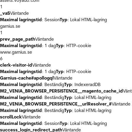
assets.voyado.com
1
_vaS
Väntande
Maximal lagringstid
: Session
Typ
: Lokal HTML-lagring
garnius.se
1
prev_page_path
Väntande
Maximal lagringstid
: 1 dag
Typ
: HTTP-cookie
www.garnius.se
6
clerk-visitor-id
Väntande
Maximal lagringstid
: 1 dag
Typ
: HTTP-cookie
Garnius-cache#apollogql
Väntande
Maximal lagringstid
: Beständig
Typ
: IndexeradDB
M2_VENIA_BROWSER_PERSISTENCE__magento_cache_id
Vän
Maximal lagringstid
: Beständig
Typ
: Lokal HTML-lagring
M2_VENIA_BROWSER_PERSISTENCE__urlResolver_#
Väntande
Maximal lagringstid
: Beständig
Typ
: Lokal HTML-lagring
scrollLock
Väntande
Maximal lagringstid
: Session
Typ
: Lokal HTML-lagring
success_login_redirect_path
Väntande