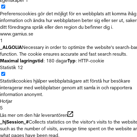
Egenskaper
1
Preferenscookies gör det möjligt för en webbplats att komma ihåg
information och ändra hur webbplatsen beter sig eller ser ut, sake
ditt föredragna språk eller den region du befinner dig i.
www.garnius.se
1
_ALGOLIA
Necessary in order to optimize the website's search-ba
function. The cookie ensures accurate and fast search results.
Maximal lagringstid
: 180 dagar
Typ
: HTTP-cookie
Statistik
12
Statistikcookies hjälper webbplatsägare att förstå hur besökare
interagerar med webbplatser genom att samla in och rapportera
information anonymt.
Hotjar
5
Läs mer om den här leverantören
_hjSession_#
Collects statistics on the visitor's visits to the websit
such as the number of visits, average time spent on the website a
what pages have been read.