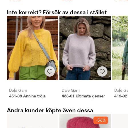
Inte korrekt? Försök av dessa i stället
Dale Garn
Dale Garn
Dale G
451-08 Annine tröja
468-01 Ultimate genser
416-02 
Andra kunder köpte även dessa
-56%