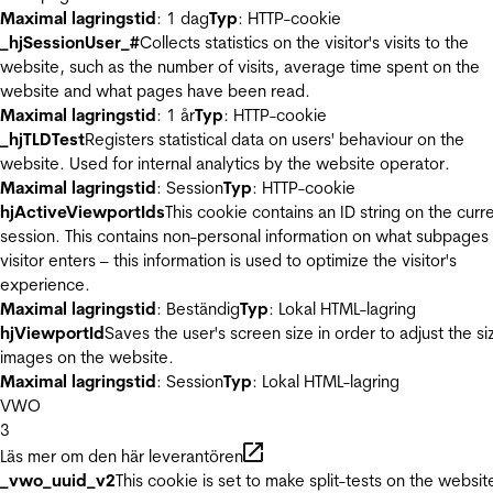
Maximal lagringstid
: 1 dag
Typ
: HTTP-cookie
_hjSessionUser_#
Collects statistics on the visitor's visits to the
website, such as the number of visits, average time spent on the
website and what pages have been read.
Maximal lagringstid
: 1 år
Typ
: HTTP-cookie
_hjTLDTest
Registers statistical data on users' behaviour on the
website. Used for internal analytics by the website operator.
Maximal lagringstid
: Session
Typ
: HTTP-cookie
hjActiveViewportIds
This cookie contains an ID string on the curr
session. This contains non-personal information on what subpages
visitor enters – this information is used to optimize the visitor's
experience.
Maximal lagringstid
: Beständig
Typ
: Lokal HTML-lagring
hjViewportId
Saves the user's screen size in order to adjust the si
images on the website.
Maximal lagringstid
: Session
Typ
: Lokal HTML-lagring
VWO
3
Läs mer om den här leverantören
_vwo_uuid_v2
This cookie is set to make split-tests on the websit