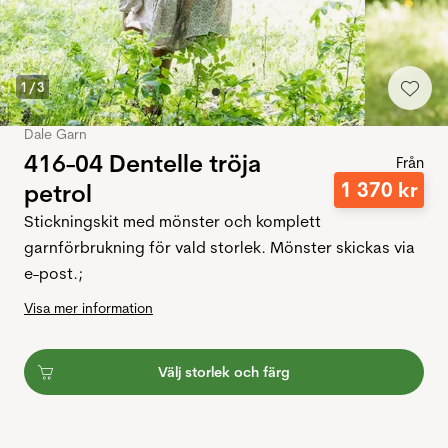
1
/
3
Dale Garn
416-04 Dentelle tröja
Från
1
370
kr
petrol
Stickningskit med mönster och komplett
garnförbrukning för vald storlek. Mönster skickas via
e-post.;
Visa mer information
Välj storlek och färg