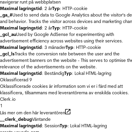
navigerar runt på webbplatsen
Maximal lagringstid
: 2 år
Typ
: HTTP-cookie
_ga_#
Used to send data to Google Analytics about the visitor's d
and behavior. Tracks the visitor across devices and marketing chan
Maximal lagringstid
: 2 år
Typ
: HTTP-cookie
_gcl_au
Used by Google AdSense for experimenting with
advertisement efficiency across websites using their services.
Maximal lagringstid
: 3 månader
Typ
: HTTP-cookie
_gcl_ls
Tracks the conversion rate between the user and the
advertisement banners on the website - This serves to optimise th
relevance of the advertisements on the website.
Maximal lagringstid
: Beständig
Typ
: Lokal HTML-lagring
Oklassificerad
9
Oklassificerade cookies är information som vi er i färd med att
klassificera, tillsammans med leverantörerna av enskilda cookies.
Clerk.io
1
Läs mer om den här leverantören
__clerk_debug
Väntande
Maximal lagringstid
: Session
Typ
: Lokal HTML-lagring