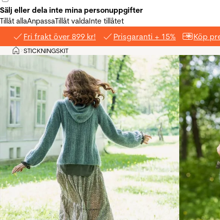
Sälj eller dela inte mina personuppgifter
Tillåt alla
Anpassa
Tillåt valda
Inte tillåtet
Fri frakt över 899 kr!
Prisgaranti + 15%
Köp pre
Hem
STICKNINGSKIT
>