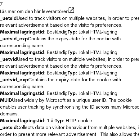
7
Läs mer om den här leverantören
_uetsid
Used to track visitors on multiple websites, in order to pre
relevant advertisement based on the visitor's preferences.
Maximal lagringstid
: Beständig
Typ
: Lokal HTML-lagring
_uetsid_exp
Contains the expiry-date for the cookie with
corresponding name.
Maximal lagringstid
: Beständig
Typ
: Lokal HTML-lagring
_uetvid
Used to track visitors on multiple websites, in order to pre
relevant advertisement based on the visitor's preferences.
Maximal lagringstid
: Beständig
Typ
: Lokal HTML-lagring
_uetvid_exp
Contains the expiry-date for the cookie with
corresponding name.
Maximal lagringstid
: Beständig
Typ
: Lokal HTML-lagring
MUID
Used widely by Microsoft as a unique user ID. The cookie
enables user tracking by synchronising the ID across many Microso
domains.
Maximal lagringstid
: 1 år
Typ
: HTTP-cookie
_uetsid
Collects data on visitor behaviour from multiple websites, 
order to present more relevant advertisement - This also allows th