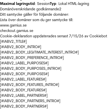
Maximal lagringstid
: Session
Typ
: Lokal HTML-lagring
Domänöverskridande godkännande
2
Ditt samtycke gäller för följande domäner:
Lista över domäner som du ger samtycke till:
www.garnius.se
checkout.garnius.se
Cookie-deklaration uppdaterades senast 7/15/26 av
Cookiebot
[#IABV2_TITLE#]
[#IABV2_BODY_INTRO#]
[#IABV2_BODY_LEGITIMATE_INTEREST_INTRO#]
[#IABV2_BODY_PREFERENCE_INTRO#]
[#IABV2_LABEL_PURPOSES#]
[#IABV2_BODY_PURPOSES_INTRO#]
[#IABV2_BODY_PURPOSES#]
[#IABV2_LABEL_FEATURES#]
[#IABV2_BODY_FEATURES_INTRO#]
[#IABV2_BODY_FEATURES#]
[#IABV2_LABEL_PARTNERS#]
[#IABV2_BODY_PARTNERS_INTRO#]
[#IABV2_BODY_PARTNERS#]