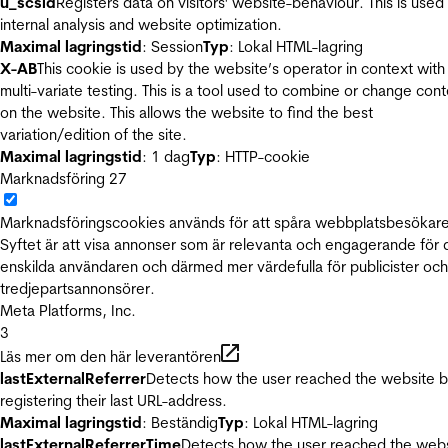
u_scsid
Registers data on visitors' website-behaviour. This is used 
internal analysis and website optimization.
Maximal lagringstid
: Session
Typ
: Lokal HTML-lagring
X-AB
This cookie is used by the website’s operator in context with
multi-variate testing. This is a tool used to combine or change con
on the website. This allows the website to find the best
variation/edition of the site.
Maximal lagringstid
: 1 dag
Typ
: HTTP-cookie
Marknadsföring
27
Marknadsföringscookies används för att spåra webbplatsbesökare
Syftet är att visa annonser som är relevanta och engagerande för
enskilda användaren och därmed mer värdefulla för publicister och
tredjepartsannonsörer.
Meta Platforms, Inc.
3
Läs mer om den här leverantören
lastExternalReferrer
Detects how the user reached the website 
registering their last URL-address.
Maximal lagringstid
: Beständig
Typ
: Lokal HTML-lagring
lastExternalReferrerTime
Detects how the user reached the web