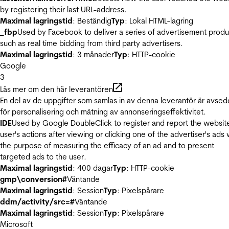
by registering their last URL-address.
Maximal lagringstid
: Beständig
Typ
: Lokal HTML-lagring
_fbp
Used by Facebook to deliver a series of advertisement produ
such as real time bidding from third party advertisers.
Maximal lagringstid
: 3 månader
Typ
: HTTP-cookie
Google
3
Läs mer om den här leverantören
En del av de uppgifter som samlas in av denna leverantör är avse
för personalisering och mätning av annonseringseffektivitet.
IDE
Used by Google DoubleClick to register and report the websit
user's actions after viewing or clicking one of the advertiser's ads 
the purpose of measuring the efficacy of an ad and to present
targeted ads to the user.
Maximal lagringstid
: 400 dagar
Typ
: HTTP-cookie
gmp\conversion#
Väntande
Maximal lagringstid
: Session
Typ
: Pixelspårare
ddm/activity/src=#
Väntande
Maximal lagringstid
: Session
Typ
: Pixelspårare
Microsoft