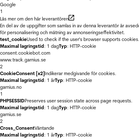
Google
1
Läs mer om den här leverantören
En del av de uppgifter som samlas in av denna leverantör är avse
för personalisering och mätning av annonseringseffektivitet.
test_cookie
Used to check if the user's browser supports cookies
Maximal lagringstid
: 1 dag
Typ
: HTTP-cookie
consent.cookiebot.com
www.track.garnius.se
2
CookieConsent [x2]
Indikerar medgivande för cookies.
Maximal lagringstid
: 1 år
Typ
: HTTP-cookie
garnius.no
1
PHPSESSID
Preserves user session state across page requests.
Maximal lagringstid
: 1 dag
Typ
: HTTP-cookie
garnius.se
2
Cross_Consent
Väntande
Maximal lagringstid
: 1 år
Typ
: HTTP-cookie