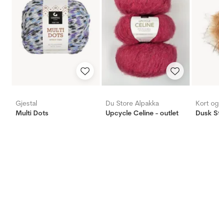
Gjestal
Du Store Alpakka
Kort o
Multi Dots
Upcycle Celine - outlet
Dusk S