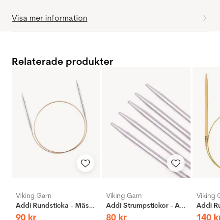
Visa mer information
Relaterade produkter
Viking Garn
Viking Garn
Viking 
Addi Rundsticka - Mässing
Addi Strumpstickor - Aluminium
90
kr
80
kr
140
k