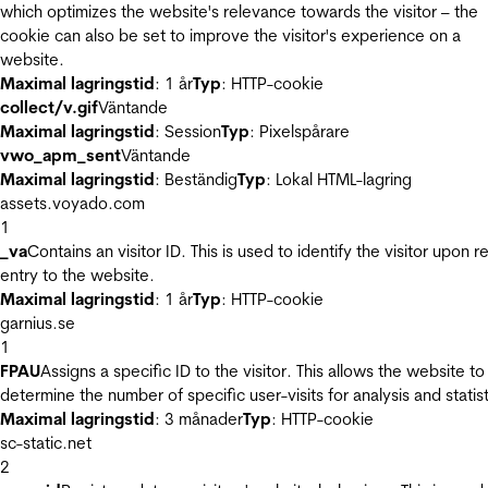
which optimizes the website's relevance towards the visitor – the
cookie can also be set to improve the visitor's experience on a
website.
Maximal lagringstid
: 1 år
Typ
: HTTP-cookie
collect/v.gif
Väntande
Maximal lagringstid
: Session
Typ
: Pixelspårare
vwo_apm_sent
Väntande
Maximal lagringstid
: Beständig
Typ
: Lokal HTML-lagring
assets.voyado.com
1
_va
Contains an visitor ID. This is used to identify the visitor upon r
entry to the website.
Maximal lagringstid
: 1 år
Typ
: HTTP-cookie
garnius.se
1
FPAU
Assigns a specific ID to the visitor. This allows the website to
determine the number of specific user-visits for analysis and statist
Maximal lagringstid
: 3 månader
Typ
: HTTP-cookie
sc-static.net
2