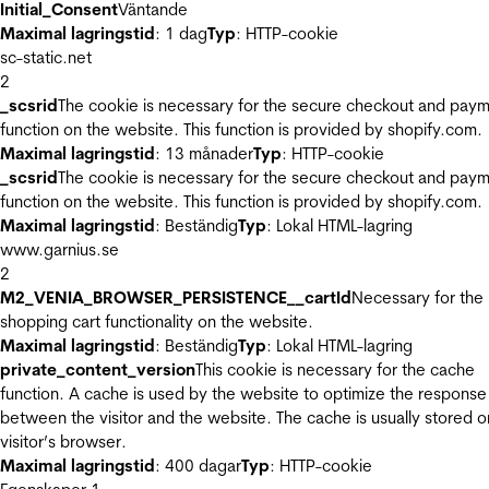
Initial_Consent
Väntande
Maximal lagringstid
: 1 dag
Typ
: HTTP-cookie
sc-static.net
2
_scsrid
The cookie is necessary for the secure checkout and pay
function on the website. This function is provided by shopify.com.
Maximal lagringstid
: 13 månader
Typ
: HTTP-cookie
_scsrid
The cookie is necessary for the secure checkout and pay
function on the website. This function is provided by shopify.com.
Maximal lagringstid
: Beständig
Typ
: Lokal HTML-lagring
www.garnius.se
2
M2_VENIA_BROWSER_PERSISTENCE__cartId
Necessary for the
shopping cart functionality on the website.
Maximal lagringstid
: Beständig
Typ
: Lokal HTML-lagring
private_content_version
This cookie is necessary for the cache
function. A cache is used by the website to optimize the response
between the visitor and the website. The cache is usually stored o
visitor’s browser.
Maximal lagringstid
: 400 dagar
Typ
: HTTP-cookie