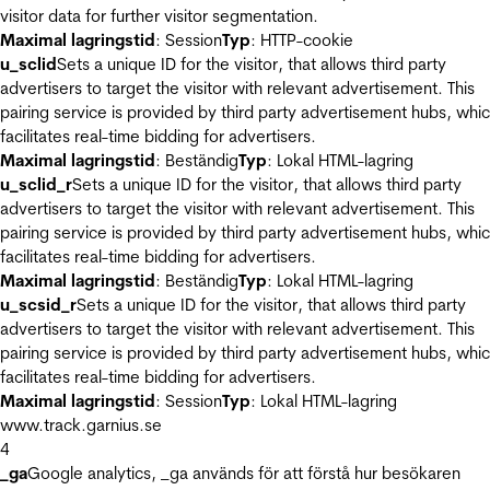
visitor data for further visitor segmentation.
Maximal lagringstid
: Session
Typ
: HTTP-cookie
u_sclid
Sets a unique ID for the visitor, that allows third party
advertisers to target the visitor with relevant advertisement. This
pairing service is provided by third party advertisement hubs, whi
facilitates real-time bidding for advertisers.
Maximal lagringstid
: Beständig
Typ
: Lokal HTML-lagring
u_sclid_r
Sets a unique ID for the visitor, that allows third party
advertisers to target the visitor with relevant advertisement. This
pairing service is provided by third party advertisement hubs, whi
facilitates real-time bidding for advertisers.
Maximal lagringstid
: Beständig
Typ
: Lokal HTML-lagring
u_scsid_r
Sets a unique ID for the visitor, that allows third party
advertisers to target the visitor with relevant advertisement. This
pairing service is provided by third party advertisement hubs, whi
facilitates real-time bidding for advertisers.
Maximal lagringstid
: Session
Typ
: Lokal HTML-lagring
www.track.garnius.se
4
_ga
Google analytics, _ga används för att förstå hur besökaren