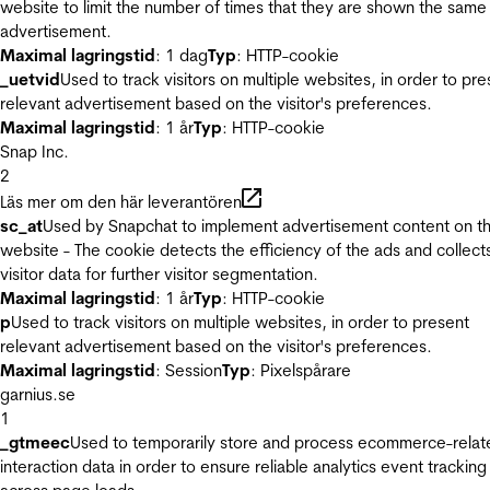
website to limit the number of times that they are shown the same
advertisement.
Maximal lagringstid
: 1 dag
Typ
: HTTP-cookie
_uetvid
Used to track visitors on multiple websites, in order to pre
relevant advertisement based on the visitor's preferences.
Maximal lagringstid
: 1 år
Typ
: HTTP-cookie
Snap Inc.
2
Läs mer om den här leverantören
sc_at
Used by Snapchat to implement advertisement content on t
website - The cookie detects the efficiency of the ads and collect
visitor data for further visitor segmentation.
Maximal lagringstid
: 1 år
Typ
: HTTP-cookie
p
Used to track visitors on multiple websites, in order to present
relevant advertisement based on the visitor's preferences.
Maximal lagringstid
: Session
Typ
: Pixelspårare
garnius.se
1
_gtmeec
Used to temporarily store and process ecommerce-relat
interaction data in order to ensure reliable analytics event tracking