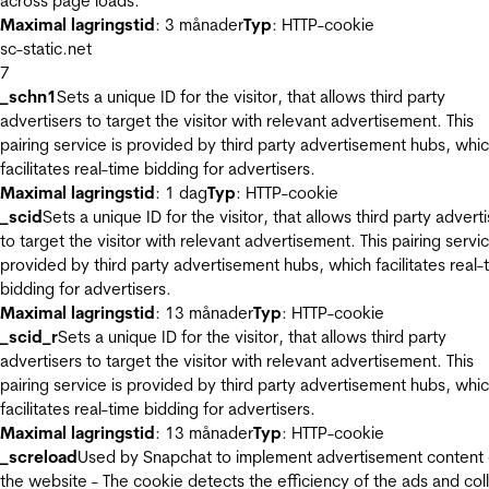
across page loads.
Maximal lagringstid
: 3 månader
Typ
: HTTP-cookie
sc-static.net
7
_schn1
Sets a unique ID for the visitor, that allows third party
advertisers to target the visitor with relevant advertisement. This
pairing service is provided by third party advertisement hubs, whi
facilitates real-time bidding for advertisers.
Maximal lagringstid
: 1 dag
Typ
: HTTP-cookie
_scid
Sets a unique ID for the visitor, that allows third party advert
to target the visitor with relevant advertisement. This pairing servic
provided by third party advertisement hubs, which facilitates real-
bidding for advertisers.
Maximal lagringstid
: 13 månader
Typ
: HTTP-cookie
_scid_r
Sets a unique ID for the visitor, that allows third party
advertisers to target the visitor with relevant advertisement. This
pairing service is provided by third party advertisement hubs, whi
facilitates real-time bidding for advertisers.
Maximal lagringstid
: 13 månader
Typ
: HTTP-cookie
_screload
Used by Snapchat to implement advertisement content
the website - The cookie detects the efficiency of the ads and col