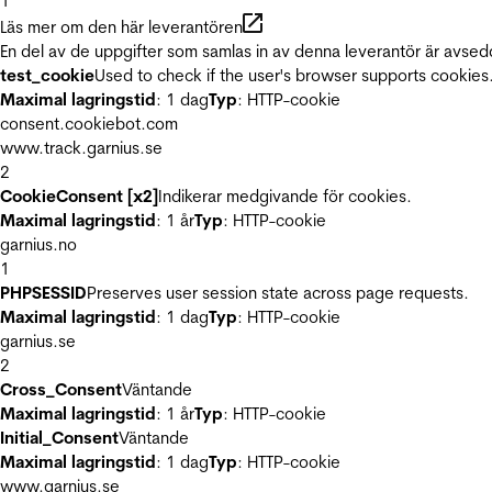
1
Läs mer om den här leverantören
En del av de uppgifter som samlas in av denna leverantör är avsed
test_cookie
Used to check if the user's browser supports cookies
Maximal lagringstid
: 1 dag
Typ
: HTTP-cookie
consent.cookiebot.com
www.track.garnius.se
2
CookieConsent [x2]
Indikerar medgivande för cookies.
Maximal lagringstid
: 1 år
Typ
: HTTP-cookie
garnius.no
1
PHPSESSID
Preserves user session state across page requests.
Maximal lagringstid
: 1 dag
Typ
: HTTP-cookie
garnius.se
2
Cross_Consent
Väntande
Maximal lagringstid
: 1 år
Typ
: HTTP-cookie
Initial_Consent
Väntande
Maximal lagringstid
: 1 dag
Typ
: HTTP-cookie
www.garnius.se