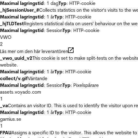
Maximal lagringstid
: 1 dag
Typ
: HTTP-cookie
_hjSessionUser_#
Collects statistics on the visitor's visits to t
Maximal lagringstid
: 1 år
Typ
: HTTP-cookie
_hjTLDTest
Registers statistical data on users' behaviour on the we
Maximal lagringstid
: Session
Typ
: HTTP-cookie
VWO
2
Läs mer om den här leverantören
_vwo_uuid_v2
This cookie is set to make split-tests on the websi
website.
Maximal lagringstid
: 1 år
Typ
: HTTP-cookie
collect/v.gif
Väntande
Maximal lagringstid
: Session
Typ
: Pixelspårare
assets.voyado.com
1
_va
Contains an visitor ID. This is used to identify the visitor upon 
Maximal lagringstid
: 1 år
Typ
: HTTP-cookie
garnius.se
1
FPAU
Assigns a specific ID to the visitor. This allows the website to