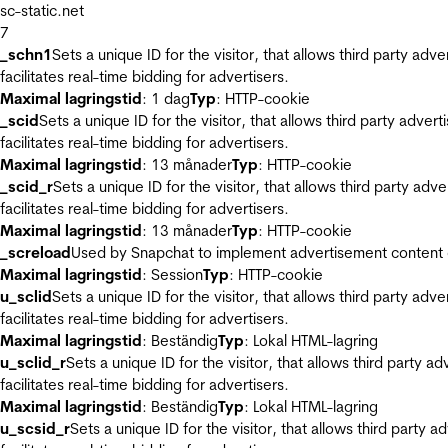
sc-static.net
7
_schn1
Sets a unique ID for the visitor, that allows third party adv
facilitates real-time bidding for advertisers.
Maximal lagringstid
: 1 dag
Typ
: HTTP-cookie
_scid
Sets a unique ID for the visitor, that allows third party adver
facilitates real-time bidding for advertisers.
Maximal lagringstid
: 13 månader
Typ
: HTTP-cookie
_scid_r
Sets a unique ID for the visitor, that allows third party adv
facilitates real-time bidding for advertisers.
Maximal lagringstid
: 13 månader
Typ
: HTTP-cookie
_screload
Used by Snapchat to implement advertisement content on 
Maximal lagringstid
: Session
Typ
: HTTP-cookie
u_sclid
Sets a unique ID for the visitor, that allows third party adv
facilitates real-time bidding for advertisers.
Maximal lagringstid
: Beständig
Typ
: Lokal HTML-lagring
u_sclid_r
Sets a unique ID for the visitor, that allows third party a
facilitates real-time bidding for advertisers.
Maximal lagringstid
: Beständig
Typ
: Lokal HTML-lagring
u_scsid_r
Sets a unique ID for the visitor, that allows third party 