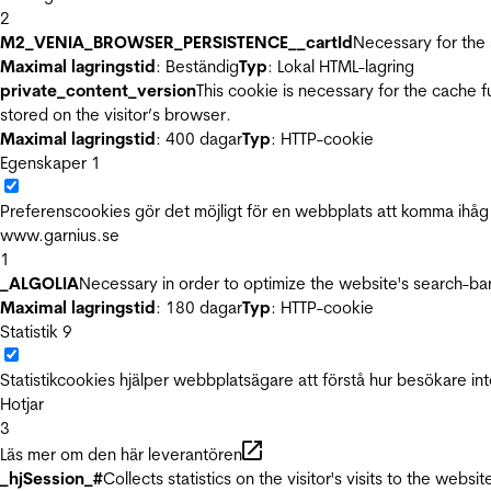
2
M2_VENIA_BROWSER_PERSISTENCE__cartId
Necessary for the 
Maximal lagringstid
: Beständig
Typ
: Lokal HTML-lagring
private_content_version
This cookie is necessary for the cache 
stored on the visitor’s browser.
Maximal lagringstid
: 400 dagar
Typ
: HTTP-cookie
Egenskaper
1
Preferenscookies gör det möjligt för en webbplats att komma ihåg i
www.garnius.se
1
_ALGOLIA
Necessary in order to optimize the website's search-bar
Maximal lagringstid
: 180 dagar
Typ
: HTTP-cookie
Statistik
9
Statistikcookies hjälper webbplatsägare att förstå hur besökare 
Hotjar
3
Läs mer om den här leverantören
_hjSession_#
Collects statistics on the visitor's visits to the we