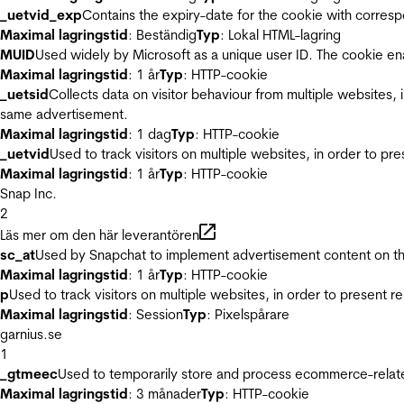
_uetvid_exp
Contains the expiry-date for the cookie with corres
Maximal lagringstid
: Beständig
Typ
: Lokal HTML-lagring
MUID
Used widely by Microsoft as a unique user ID. The cookie en
Maximal lagringstid
: 1 år
Typ
: HTTP-cookie
_uetsid
Collects data on visitor behaviour from multiple websites, 
same advertisement.
Maximal lagringstid
: 1 dag
Typ
: HTTP-cookie
_uetvid
Used to track visitors on multiple websites, in order to pr
Maximal lagringstid
: 1 år
Typ
: HTTP-cookie
Snap Inc.
2
Läs mer om den här leverantören
sc_at
Used by Snapchat to implement advertisement content on the w
Maximal lagringstid
: 1 år
Typ
: HTTP-cookie
p
Used to track visitors on multiple websites, in order to present 
Maximal lagringstid
: Session
Typ
: Pixelspårare
garnius.se
1
_gtmeec
Used to temporarily store and process ecommerce-related 
Maximal lagringstid
: 3 månader
Typ
: HTTP-cookie