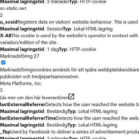
Maximal lagringstid
: 3 månader
Typ
: HTTP-cookie
sc-static.net
2
u_scsid
Registers data on visitors' website-behaviour. This is used 
Maximal lagringstid
: Session
Typ
: Lokal HTML-lagring
X-AB
This cookie is used by the website’s operator in context with 
variation/edition of the site.
Maximal lagringstid
: 1 dag
Typ
: HTTP-cookie
Marknadsföring
27
Marknadsföringscookies används för att spåra webbplatsbesökare.
publicister och tredjepartsannonsörer.
Meta Platforms, Inc.
3
Läs mer om den här leverantören
lastExternalReferrer
Detects how the user reached the website by 
Maximal lagringstid
: Beständig
Typ
: Lokal HTML-lagring
lastExternalReferrerTime
Detects how the user reached the websi
Maximal lagringstid
: Beständig
Typ
: Lokal HTML-lagring
_fbp
Used by Facebook to deliver a series of advertisement product
Maximal lagringstid
: 3 månader
Typ
: HTTP-cookie