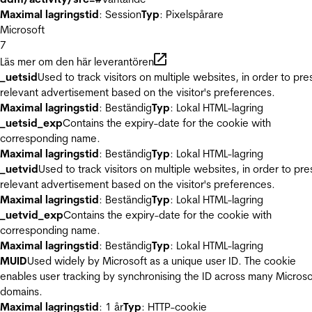
Maximal lagringstid
: Session
Typ
: Pixelspårare
Microsoft
7
Läs mer om den här leverantören
_uetsid
Used to track visitors on multiple websites, in order to pre
relevant advertisement based on the visitor's preferences.
Maximal lagringstid
: Beständig
Typ
: Lokal HTML-lagring
_uetsid_exp
Contains the expiry-date for the cookie with
corresponding name.
Maximal lagringstid
: Beständig
Typ
: Lokal HTML-lagring
_uetvid
Used to track visitors on multiple websites, in order to pre
relevant advertisement based on the visitor's preferences.
Maximal lagringstid
: Beständig
Typ
: Lokal HTML-lagring
_uetvid_exp
Contains the expiry-date for the cookie with
corresponding name.
Maximal lagringstid
: Beständig
Typ
: Lokal HTML-lagring
MUID
Used widely by Microsoft as a unique user ID. The cookie
enables user tracking by synchronising the ID across many Microso
domains.
Maximal lagringstid
: 1 år
Typ
: HTTP-cookie