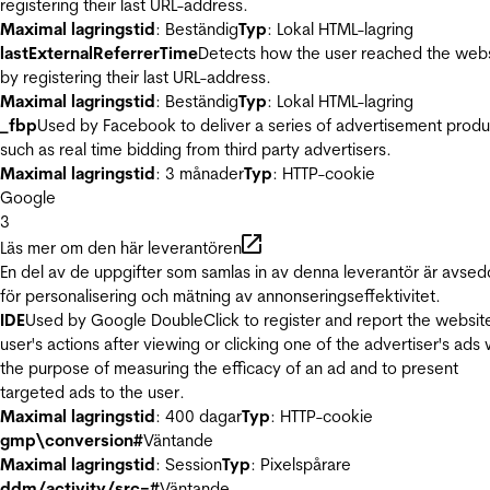
registering their last URL-address.
Maximal lagringstid
: Beständig
Typ
: Lokal HTML-lagring
lastExternalReferrerTime
Detects how the user reached the web
by registering their last URL-address.
Maximal lagringstid
: Beständig
Typ
: Lokal HTML-lagring
_fbp
Used by Facebook to deliver a series of advertisement produ
such as real time bidding from third party advertisers.
Maximal lagringstid
: 3 månader
Typ
: HTTP-cookie
Google
3
Läs mer om den här leverantören
En del av de uppgifter som samlas in av denna leverantör är avse
för personalisering och mätning av annonseringseffektivitet.
IDE
Used by Google DoubleClick to register and report the websit
user's actions after viewing or clicking one of the advertiser's ads 
the purpose of measuring the efficacy of an ad and to present
targeted ads to the user.
Maximal lagringstid
: 400 dagar
Typ
: HTTP-cookie
gmp\conversion#
Väntande
Maximal lagringstid
: Session
Typ
: Pixelspårare
ddm/activity/src=#
Väntande