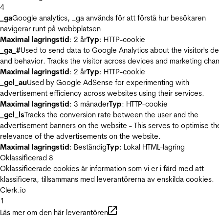
4
_ga
Google analytics, _ga används för att förstå hur besökaren
navigerar runt på webbplatsen
Maximal lagringstid
: 2 år
Typ
: HTTP-cookie
_ga_#
Used to send data to Google Analytics about the visitor's d
and behavior. Tracks the visitor across devices and marketing chan
Maximal lagringstid
: 2 år
Typ
: HTTP-cookie
_gcl_au
Used by Google AdSense for experimenting with
advertisement efficiency across websites using their services.
Maximal lagringstid
: 3 månader
Typ
: HTTP-cookie
_gcl_ls
Tracks the conversion rate between the user and the
advertisement banners on the website - This serves to optimise th
relevance of the advertisements on the website.
Maximal lagringstid
: Beständig
Typ
: Lokal HTML-lagring
Oklassificerad
8
Oklassificerade cookies är information som vi er i färd med att
klassificera, tillsammans med leverantörerna av enskilda cookies.
Clerk.io
1
Läs mer om den här leverantören