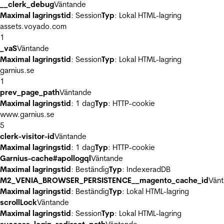
__clerk_debug
Väntande
Maximal lagringstid
: Session
Typ
: Lokal HTML-lagring
assets.voyado.com
1
_vaS
Väntande
Maximal lagringstid
: Session
Typ
: Lokal HTML-lagring
garnius.se
1
prev_page_path
Väntande
Maximal lagringstid
: 1 dag
Typ
: HTTP-cookie
www.garnius.se
5
clerk-visitor-id
Väntande
Maximal lagringstid
: 1 dag
Typ
: HTTP-cookie
Garnius-cache#apollogql
Väntande
Maximal lagringstid
: Beständig
Typ
: IndexeradDB
M2_VENIA_BROWSER_PERSISTENCE__magento_cache_id
Vän
Maximal lagringstid
: Beständig
Typ
: Lokal HTML-lagring
scrollLock
Väntande
Maximal lagringstid
: Session
Typ
: Lokal HTML-lagring