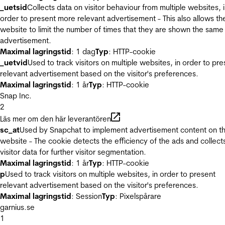
_uetsid
Collects data on visitor behaviour from multiple websites, 
order to present more relevant advertisement - This also allows th
website to limit the number of times that they are shown the same
advertisement.
Maximal lagringstid
: 1 dag
Typ
: HTTP-cookie
_uetvid
Used to track visitors on multiple websites, in order to pre
relevant advertisement based on the visitor's preferences.
Maximal lagringstid
: 1 år
Typ
: HTTP-cookie
Snap Inc.
2
Läs mer om den här leverantören
sc_at
Used by Snapchat to implement advertisement content on t
website - The cookie detects the efficiency of the ads and collect
visitor data for further visitor segmentation.
Maximal lagringstid
: 1 år
Typ
: HTTP-cookie
p
Used to track visitors on multiple websites, in order to present
relevant advertisement based on the visitor's preferences.
Maximal lagringstid
: Session
Typ
: Pixelspårare
garnius.se
1