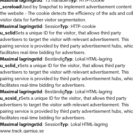
Maximal lagringstid
: 13 månader
Typ
: HTTP-cookie
_screload
Used by Snapchat to implement advertisement content
the website - The cookie detects the efficiency of the ads and col
visitor data for further visitor segmentation.
Maximal lagringstid
: Session
Typ
: HTTP-cookie
u_sclid
Sets a unique ID for the visitor, that allows third party
advertisers to target the visitor with relevant advertisement. This
pairing service is provided by third party advertisement hubs, whi
facilitates real-time bidding for advertisers.
Maximal lagringstid
: Beständig
Typ
: Lokal HTML-lagring
u_sclid_r
Sets a unique ID for the visitor, that allows third party
advertisers to target the visitor with relevant advertisement. This
pairing service is provided by third party advertisement hubs, whi
facilitates real-time bidding for advertisers.
Maximal lagringstid
: Beständig
Typ
: Lokal HTML-lagring
u_scsid_r
Sets a unique ID for the visitor, that allows third party
advertisers to target the visitor with relevant advertisement. This
pairing service is provided by third party advertisement hubs, whi
facilitates real-time bidding for advertisers.
Maximal lagringstid
: Session
Typ
: Lokal HTML-lagring
www.track.garnius.se