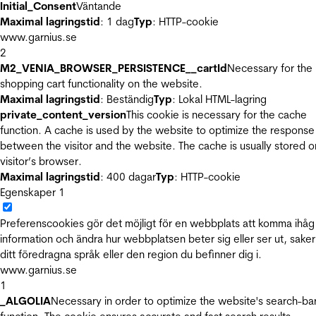
Initial_Consent
Väntande
Maximal lagringstid
: 1 dag
Typ
: HTTP-cookie
www.garnius.se
2
M2_VENIA_BROWSER_PERSISTENCE__cartId
Necessary for the
shopping cart functionality on the website.
Maximal lagringstid
: Beständig
Typ
: Lokal HTML-lagring
private_content_version
This cookie is necessary for the cache
function. A cache is used by the website to optimize the response
between the visitor and the website. The cache is usually stored o
visitor’s browser.
Maximal lagringstid
: 400 dagar
Typ
: HTTP-cookie
Egenskaper
1
Preferenscookies gör det möjligt för en webbplats att komma ihåg
information och ändra hur webbplatsen beter sig eller ser ut, sake
ditt föredragna språk eller den region du befinner dig i.
www.garnius.se
1
_ALGOLIA
Necessary in order to optimize the website's search-ba