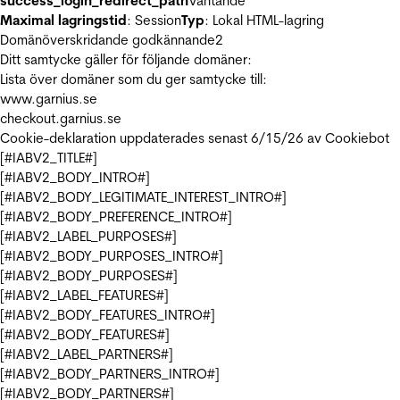
success_login_redirect_path
Väntande
Maximal lagringstid
: Session
Typ
: Lokal HTML-lagring
Domänöverskridande godkännande
2
Ditt samtycke gäller för följande domäner:
Lista över domäner som du ger samtycke till:
www.garnius.se
checkout.garnius.se
Cookie-deklaration uppdaterades senast 6/15/26 av
Cookiebot
[#IABV2_TITLE#]
[#IABV2_BODY_INTRO#]
[#IABV2_BODY_LEGITIMATE_INTEREST_INTRO#]
[#IABV2_BODY_PREFERENCE_INTRO#]
[#IABV2_LABEL_PURPOSES#]
[#IABV2_BODY_PURPOSES_INTRO#]
[#IABV2_BODY_PURPOSES#]
[#IABV2_LABEL_FEATURES#]
[#IABV2_BODY_FEATURES_INTRO#]
[#IABV2_BODY_FEATURES#]
[#IABV2_LABEL_PARTNERS#]
[#IABV2_BODY_PARTNERS_INTRO#]
[#IABV2_BODY_PARTNERS#]