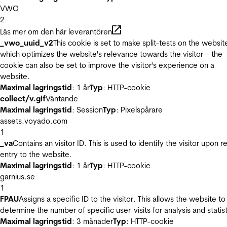
VWO
2
Läs mer om den här leverantören
_vwo_uuid_v2
This cookie is set to make split-tests on the websit
which optimizes the website's relevance towards the visitor – the
cookie can also be set to improve the visitor's experience on a
website.
Maximal lagringstid
: 1 år
Typ
: HTTP-cookie
collect/v.gif
Väntande
Maximal lagringstid
: Session
Typ
: Pixelspårare
assets.voyado.com
1
_va
Contains an visitor ID. This is used to identify the visitor upon r
entry to the website.
Maximal lagringstid
: 1 år
Typ
: HTTP-cookie
garnius.se
1
FPAU
Assigns a specific ID to the visitor. This allows the website to
determine the number of specific user-visits for analysis and statist
Maximal lagringstid
: 3 månader
Typ
: HTTP-cookie