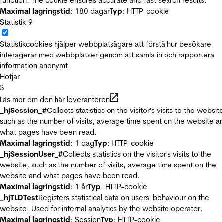
function. The cookie ensures accurate and fast search results.
Maximal lagringstid
: 180 dagar
Typ
: HTTP-cookie
Statistik
9
Statistikcookies hjälper webbplatsägare att förstå hur besökare
interagerar med webbplatser genom att samla in och rapportera
information anonymt.
Hotjar
3
Läs mer om den här leverantören
_hjSession_#
Collects statistics on the visitor's visits to the websit
such as the number of visits, average time spent on the website a
what pages have been read.
Maximal lagringstid
: 1 dag
Typ
: HTTP-cookie
_hjSessionUser_#
Collects statistics on the visitor's visits to the
website, such as the number of visits, average time spent on the
website and what pages have been read.
Maximal lagringstid
: 1 år
Typ
: HTTP-cookie
_hjTLDTest
Registers statistical data on users' behaviour on the
website. Used for internal analytics by the website operator.
Maximal lagringstid
: Session
Typ
: HTTP-cookie