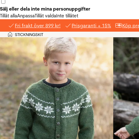
Sälj eller dela inte mina personuppgifter
Tillåt alla
Anpassa
Tillåt valda
Inte tillåtet
Fri frakt över 899 kr!
Prisgaranti + 15%
Köp pre
Hem
STICKNINGSKIT
>