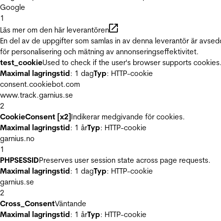
Google
1
Läs mer om den här leverantören
En del av de uppgifter som samlas in av denna leverantör är avse
för personalisering och mätning av annonseringseffektivitet.
test_cookie
Used to check if the user's browser supports cookies
Maximal lagringstid
: 1 dag
Typ
: HTTP-cookie
consent.cookiebot.com
www.track.garnius.se
2
CookieConsent [x2]
Indikerar medgivande för cookies.
Maximal lagringstid
: 1 år
Typ
: HTTP-cookie
garnius.no
1
PHPSESSID
Preserves user session state across page requests.
Maximal lagringstid
: 1 dag
Typ
: HTTP-cookie
garnius.se
2
Cross_Consent
Väntande
Maximal lagringstid
: 1 år
Typ
: HTTP-cookie