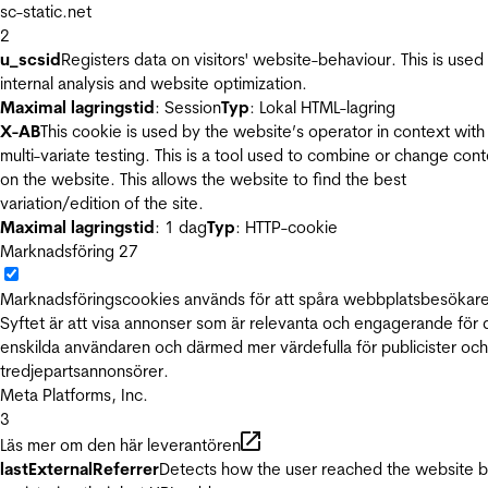
sc-static.net
2
u_scsid
Registers data on visitors' website-behaviour. This is used 
internal analysis and website optimization.
Maximal lagringstid
: Session
Typ
: Lokal HTML-lagring
X-AB
This cookie is used by the website’s operator in context with
multi-variate testing. This is a tool used to combine or change con
on the website. This allows the website to find the best
variation/edition of the site.
Maximal lagringstid
: 1 dag
Typ
: HTTP-cookie
Marknadsföring
27
Marknadsföringscookies används för att spåra webbplatsbesökare
Syftet är att visa annonser som är relevanta och engagerande för
enskilda användaren och därmed mer värdefulla för publicister och
tredjepartsannonsörer.
Meta Platforms, Inc.
3
Läs mer om den här leverantören
lastExternalReferrer
Detects how the user reached the website 