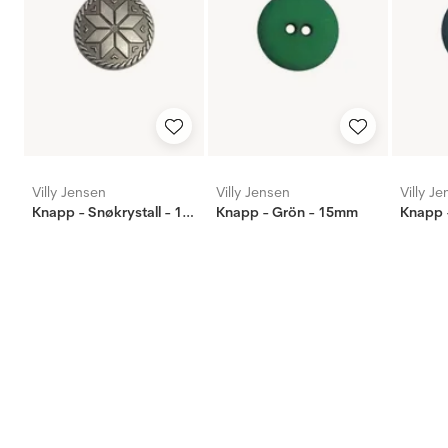
Villy Jensen
Villy Jensen
Villy J
Knapp - Snøkrystall - 18mm
Knapp - Grön - 15mm