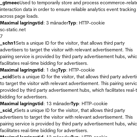
_gtmeec
Used to temporarily store and process ecommerce-relat
interaction data in order to ensure reliable analytics event tracking
across page loads.
Maximal lagringstid
: 3 månader
Typ
: HTTP-cookie
sc-static.net
7
_schn1
Sets a unique ID for the visitor, that allows third party
advertisers to target the visitor with relevant advertisement. This
pairing service is provided by third party advertisement hubs, whi
facilitates real-time bidding for advertisers.
Maximal lagringstid
: 1 dag
Typ
: HTTP-cookie
_scid
Sets a unique ID for the visitor, that allows third party advert
to target the visitor with relevant advertisement. This pairing servic
provided by third party advertisement hubs, which facilitates real-
bidding for advertisers.
Maximal lagringstid
: 13 månader
Typ
: HTTP-cookie
_scid_r
Sets a unique ID for the visitor, that allows third party
advertisers to target the visitor with relevant advertisement. This
pairing service is provided by third party advertisement hubs, whi
facilitates real-time bidding for advertisers.